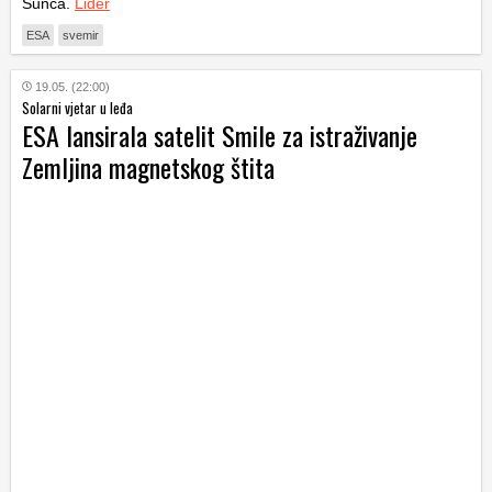
Sunca.
Lider
ESA
svemir
19.05. (22:00)
Solarni vjetar u leđa
ESA lansirala satelit Smile za istraživanje
Zemljina magnetskog štita