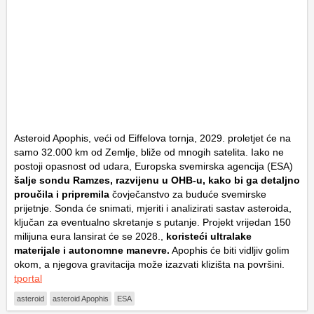
Asteroid Apophis, veći od Eiffelova tornja, 2029. proletjet će na
samo 32.000 km od Zemlje, bliže od mnogih satelita. Iako ne
postoji opasnost od udara, Europska svemirska agencija (ESA)
šalje sondu Ramzes, razvijenu u OHB-u, kako bi ga detaljno
proučila i pripremila
čovječanstvo za buduće svemirske
prijetnje. Sonda će snimati, mjeriti i analizirati sastav asteroida,
ključan za eventualno skretanje s putanje. Projekt vrijedan 150
milijuna eura lansirat će se 2028.,
koristeći ultralake
materijale i autonomne manevre.
Apophis će biti vidljiv golim
okom, a njegova gravitacija može izazvati klizišta na površini.
tportal
asteroid
asteroid Apophis
ESA