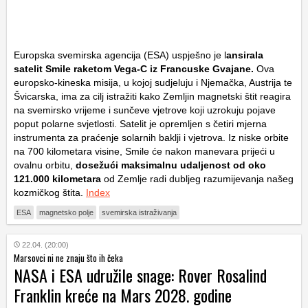
Europska svemirska agencija (ESA) uspješno je l
ansirala
satelit Smile raketom Vega-C iz Francuske Gvajane.
Ova
europsko-kineska misija, u kojoj sudjeluju i Njemačka, Austrija te
Švicarska, ima za cilj istražiti kako Zemljin magnetski štit reagira
na svemirsko vrijeme i sunčeve vjetrove koji uzrokuju pojave
poput polarne svjetlosti. Satelit je opremljen s četiri mjerna
instrumenta za praćenje solarnih baklji i vjetrova. Iz niske orbite
na 700 kilometara visine, Smile će nakon manevara prijeći u
ovalnu orbitu,
dosežući maksimalnu udaljenost od oko
121.000 kilometara
od Zemlje radi dubljeg razumijevanja našeg
kozmičkog štita.
Index
ESA
magnetsko polje
svemirska istraživanja
22.04. (20:00)
Marsovci ni ne znaju što ih čeka
NASA i ESA udružile snage: Rover Rosalind
Franklin kreće na Mars 2028. godine