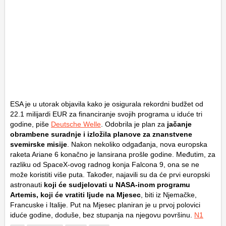
ESA je u utorak objavila kako je osigurala rekordni budžet od
22.1 milijardi EUR za financiranje svojih programa u iduće tri
godine, piše
Deutsche Welle
. Odobrila je plan za
jačanje
obrambene suradnje i izložila planove za znanstvene
svemirske misije
. Nakon nekoliko odgađanja, nova europska
raketa Ariane 6 konačno je lansirana prošle godine. Međutim, za
razliku od SpaceX-ovog radnog konja Falcona 9, ona se ne
može koristiti više puta. Također, najavili su da će prvi europski
astronauti
koji će sudjelovati u NASA-inom programu
Artemis, koji će vratiti ljude na Mjesec
, biti iz Njemačke,
Francuske i Italije. Put na Mjesec planiran je u prvoj polovici
iduće godine, doduše, bez stupanja na njegovu površinu.
N1