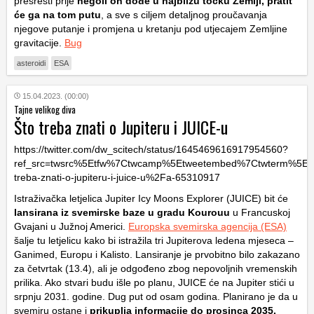
presresti prije
negoli on dođe u najbližu točku Zemlji, pratit
će ga na tom putu
, a sve s ciljem detaljnog proučavanja
njegove putanje i promjena u kretanju pod utjecajem Zemljine
gravitacije.
Bug
asteroidi
ESA
15.04.2023. (00:00)
Tajne velikog diva
Što treba znati o Jupiteru i JUICE-u
https://twitter.com/dw_scitech/status/1645469616917954560?
ref_src=twsrc%5Etfw%7Ctwcamp%5Etweetembed%7Ctwterm%5E
treba-znati-o-jupiteru-i-juice-u%2Fa-65310917
Istraživačka letjelica Jupiter Icy Moons Explorer (JUICE) bit će
lansirana iz svemirske baze u gradu Kourouu
u Francuskoj
Gvajani u Južnoj Americi.
Europska svemirska agencija (ESA)
šalje tu letjelicu kako bi istražila tri Jupiterova ledena mjeseca –
Ganimed, Europu i Kalisto. Lansiranje je prvobitno bilo zakazano
za četvrtak (13.4), ali je odgođeno zbog nepovoljnih vremenskih
prilika. Ako stvari budu išle po planu, JUICE će na Jupiter stići u
srpnju 2031. godine. Dug put od osam godina. Planirano je da u
svemiru ostane i
prikuplja informacije do prosinca 2035.