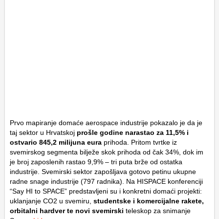
Prvo mapiranje domaće aerospace industrije pokazalo je da je
taj sektor u Hrvatskoj
prošle godine narastao za 11,5% i
ostvario 845,2 milijuna eura
prihoda. Pritom tvrtke iz
svemirskog segmenta bilježe skok prihoda od čak 34%, dok im
je broj zaposlenih rastao 9,9% – tri puta brže od ostatka
industrije. Svemirski sektor zapošljava gotovo petinu ukupne
radne snage industrije (797 radnika). Na HISPACE konferenciji
“Say HI to SPACE” predstavljeni su i konkretni domaći projekti:
uklanjanje CO2 u svemiru,
studentske i komercijalne rakete,
orbitalni hardver te novi svemirski
teleskop za snimanje