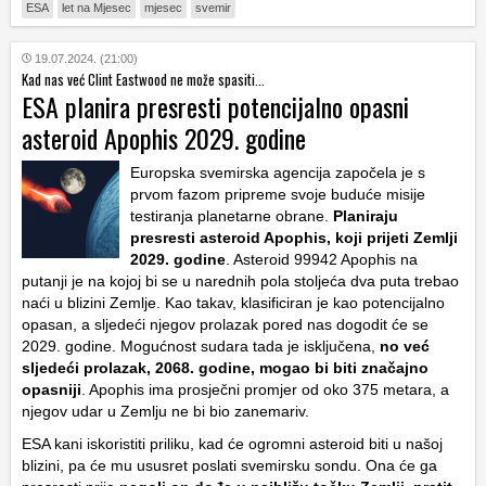
ESA
let na Mjesec
mjesec
svemir
19.07.2024. (21:00)
Kad nas već Clint Eastwood ne može spasiti...
ESA planira presresti potencijalno opasni
asteroid Apophis 2029. godine
Europska svemirska agencija započela je s
prvom fazom pripreme svoje buduće misije
testiranja planetarne obrane.
Planiraju
presresti asteroid Apophis, koji prijeti Zemlji
2029. godine
. Asteroid 99942 Apophis na
putanji je na kojoj bi se u narednih pola stoljeća dva puta trebao
naći u blizini Zemlje. Kao takav, klasificiran je kao potencijalno
opasan, a sljedeći njegov prolazak pored nas dogodit će se
2029. godine. Mogućnost sudara tada je isključena,
no već
sljedeći prolazak, 2068. godine, mogao bi biti značajno
opasniji
. Apophis ima prosječni promjer od oko 375 metara, a
njegov udar u Zemlju ne bi bio zanemariv.
ESA kani iskoristiti priliku, kad će ogromni asteroid biti u našoj
blizini, pa će mu ususret poslati svemirsku sondu. Ona će ga