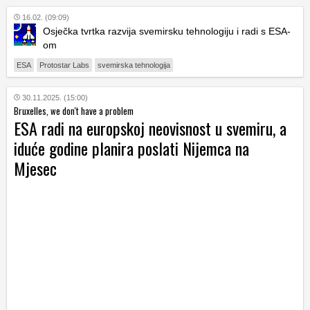
16.02. (09:09)
Osječka tvrtka razvija svemirsku tehnologiju i radi s ESA-
om
ESA
Protostar Labs
svemirska tehnologija
30.11.2025. (15:00)
Bruxelles, we don't have a problem
ESA radi na europskoj neovisnost u svemiru, a
iduće godine planira poslati Nijemca na
Mjesec