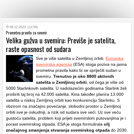
KATEGORIJE
08.12.2023. (12:00)
Prometna pravila za svemir
Velika gužva u svemiru: Previše je satelita,
HRVATSKI
raste opasnost od sudara
WEB
Sve je više satelita u Zemljinoj orbiti.
Europska
svemirska agencija
(ESA) stoga poziva na jasna
prometna pravila kako bi se spriječili sudari u
svemiru.
Trenutno je oko 8800 aktivnih
satelita u Zemljinoj orbiti
, od čega je više od
5000 Starlinkovih satelita. U nadolazećim godinama Starlink želi
proširiti taj broj na 42.000 satelita. Kina također planira 13.000
satelita u niskoj Zemljinoj orbiti kao konkurenciju Starlinku. S
obzirom na značajno povećanje, slobodni prostor u Zemljinoj
orbiti sve je oskudniji, a rizik od sudara sve veći. Uz sve veću
gustoću satelita, problem koji prijeti svemirskim putovanjima je i
porast svemirskog otpada. ESA je stoga formulirala
cilj
značajnog smanjenja stvaranja svemirskog otpada
do 2030.