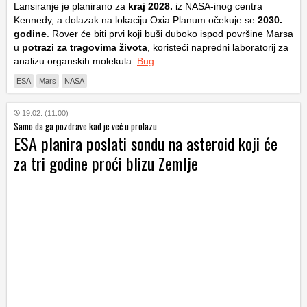
Lansiranje je planirano za
kraj 2028.
iz NASA-inog centra
Kennedy, a dolazak na lokaciju
Oxia Planum
očekuje se
2030.
godine
. Rover će biti prvi koji buši duboko ispod površine Marsa
u
potrazi za tragovima života
, koristeći napredni laboratorij za
analizu organskih molekula.
Bug
ESA
Mars
NASA
19.02. (11:00)
Samo da ga pozdrave kad je već u prolazu
ESA planira poslati sondu na asteroid koji će
za tri godine proći blizu Zemlje