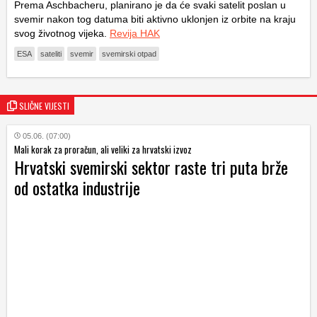
Prema Aschbacheru, planirano je da će svaki satelit poslan u
svemir nakon tog datuma biti aktivno uklonjen iz orbite na kraju
svog životnog vijeka.
Revija HAK
ESA
sateliti
svemir
svemirski otpad
SLIČNE VIJESTI
05.06. (07:00)
Mali korak za proračun, ali veliki za hrvatski izvoz
Hrvatski svemirski sektor raste tri puta brže
od ostatka industrije