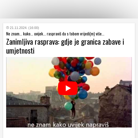
KATEGORIJE
21.11.2024. (16:00)
Ne znam... kako... uvijek... raspraviš da s tobom vrijedi(m) više...
Zanimljiva rasprava: gdje je granica zabave i
HRVATSKI
umjetnosti
WEB