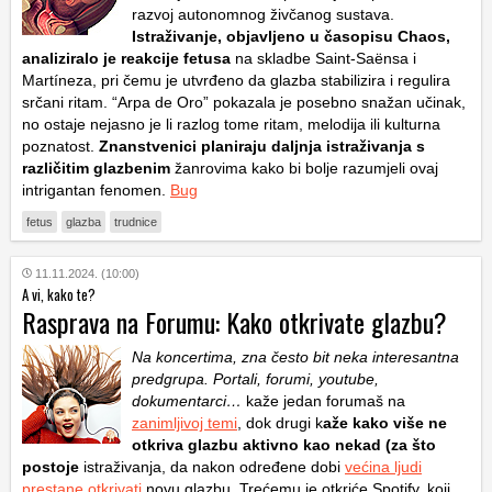
razvoj autonomnog živčanog sustava.
Istraživanje, objavljeno u časopisu Chaos,
analiziralo je reakcije fetusa
na skladbe Saint-Saënsa i
Martíneza, pri čemu je utvrđeno da glazba stabilizira i regulira
srčani ritam. “Arpa de Oro” pokazala je posebno snažan učinak,
no ostaje nejasno je li razlog tome ritam, melodija ili kulturna
poznatost.
Znanstvenici planiraju daljnja istraživanja s
različitim glazbenim
žanrovima kako bi bolje razumjeli ovaj
intrigantan fenomen.
Bug
fetus
glazba
trudnice
11.11.2024. (10:00)
A vi, kako te?
Rasprava na Forumu: Kako otkrivate glazbu?
Na koncertima, zna često bit neka interesantna
predgrupa. Portali, forumi, youtube,
dokumentarci…
kaže jedan forumaš na
zanimljivoj temi
, dok drugi k
aže kako više ne
otkriva glazbu aktivno kao nekad (za što
postoje
istraživanja, da nakon određene dobi
većina ljudi
prestane otkrivati
novu glazbu. Trećemu je otkriće Spotify, koji