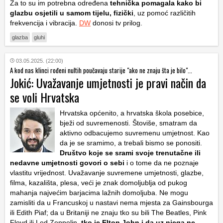
Za to su im potrebna određena
tehnička pomagala kako bi
glazbu osjetili u samom tijelu, fizički
, uz pomoć različitih
frekvencija i vibracija.
DW
donosi tv prilog.
glazba
gluhi
03.05.2025. (22:00)
A kod nas klinci rođeni nultih poučavaju starije "ako ne znaju šta je bilo"...
Jokić: Uvažavanje umjetnosti je pravi način da
se voli Hrvatska
Hrvatska općenito, a hrvatska škola posebice,
bježi od suvremenosti. Štoviše, smatram da
aktivno odbacujemo suvremenu umjetnost. Kao
da je se sramimo, a trebali bismo se ponositi.
Društvo koje se srami svoje trenutačne ili
nedavne umjetnosti govori o sebi
i o tome da ne poznaje
vlastitu vrijednost. Uvažavanje suvremene umjetnosti, glazbe,
filma, kazališta, plesa, veći je znak domoljublja od pukog
mahanja najvećim barjacima lažnih domoljuba. Ne mogu
zamisliti da u Francuskoj u nastavi nema mjesta za Gainsbourga
ili Edith Piaf; da u Britaniji ne znaju tko su bili The Beatles, Pink
Floyd ili Led Zeppelin,
tko je Elton John i da uz njega ne