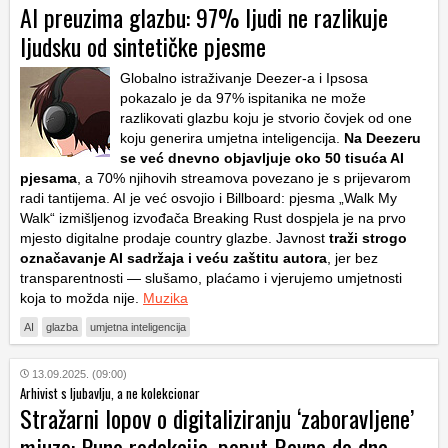
AI preuzima glazbu: 97% ljudi ne razlikuje
ljudsku od sintetičke pjesme
Globalno istraživanje Deezer-a i Ipsosa
pokazalo je da 97% ispitanika ne može
razlikovati glazbu koju je stvorio čovjek od one
koju generira umjetna inteligencija.
Na Deezeru
se već dnevno objavljuje oko 50 tisuća AI
pjesama
, a 70% njihovih streamova povezano je s prijevarom
radi tantijema. AI je već osvojio i Billboard: pjesma „Walk My
Walk“ izmišljenog izvođača Breaking Rust dospjela je na prvo
mjesto digitalne prodaje country glazbe. Javnost
traži strogo
označavanje AI sadržaja i veću zaštitu autora
, jer bez
transparentnosti — slušamo, plaćamo i vjerujemo umjetnosti
koja to možda nije.
Muzika
AI
glazba
umjetna inteligencija
13.09.2025. (09:00)
Arhivist s ljubavlju, a ne kolekcionar
Stražarni lopov o digitaliziranju ‘zaboravljene’
mjuze: Puno redakcija, poput Ravno do dna,