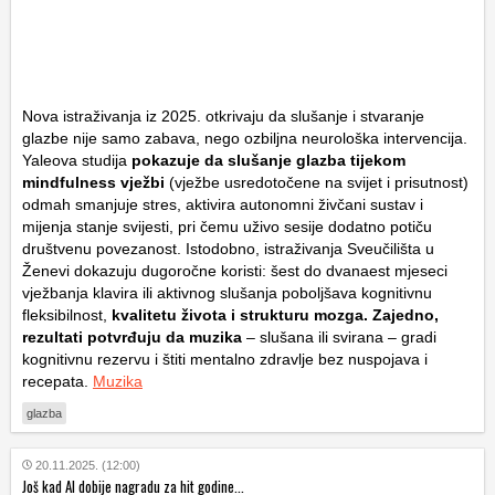
Nova istraživanja iz 2025. otkrivaju da slušanje i stvaranje
glazbe nije samo zabava, nego ozbiljna neurološka intervencija.
Yaleova studija
pokazuje da slušanje glazba tijekom
mindfulness vježbi
(vježbe usredotočene na svijet i prisutnost)
odmah smanjuje stres, aktivira autonomni živčani sustav i
mijenja stanje svijesti, pri čemu uživo sesije dodatno potiču
društvenu povezanost. Istodobno, istraživanja Sveučilišta u
Ženevi dokazuju dugoročne koristi: šest do dvanaest mjeseci
vježbanja klavira ili aktivnog slušanja poboljšava kognitivnu
fleksibilnost,
kvalitetu života i strukturu mozga. Zajedno,
rezultati potvrđuju da muzika
– slušana ili svirana – gradi
kognitivnu rezervu i štiti mentalno zdravlje bez nuspojava i
recepata.
Muzika
glazba
20.11.2025. (12:00)
Još kad AI dobije nagradu za hit godine...