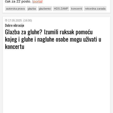
čak za 22 posto.
tportal
autorska prava
glazba
glazbenici
HDS ZAMP
koncerrti
rekordna zarada
17.05.2025. (16:00)
Dobre vibracije
Glazba za gluhe? Izumili ruksak pomoću
kojeg i gluhe i nagluhe osobe mogu uživati u
koncertu