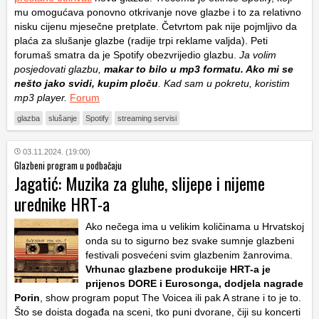
mu omogućava ponovno otkrivanje nove glazbe i to za relativno
nisku cijenu mjesečne pretplate. Četvrtom pak nije pojmljivo da
plaća za slušanje glazbe (radije trpi reklame valjda). Peti
forumaš smatra da je Spotify obezvrijedio glazbu.
Ja volim
posjedovati glazbu,
makar to bilo u mp3 formatu. Ako mi se
nešto jako svidi, kupim ploču
. Kad sam u pokretu, koristim
mp3 player.
Forum
glazba
slušanje
Spotify
streaming servisi
03.11.2024. (19:00)
Glazbeni program u podbačaju
Jagatić: Muzika za gluhe, slijepe i nijeme
urednike HRT-a
Ako nečega ima u velikim količinama u Hrvatskoj
onda su to sigurno bez svake sumnje glazbeni
festivali posvećeni svim glazbenim žanrovima.
Vrhunac glazbene produkcije HRT-a je
prijenos DORE i Eurosonga, dodjela nagrade
Porin
, show program poput The Voicea ili pak A strane i to je to.
Što se doista događa na sceni, tko puni dvorane, čiji su koncerti