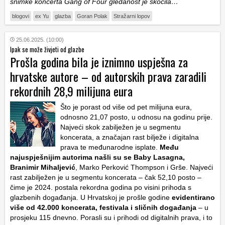
snimke koncerta Gang of Four gledanost je skočila…
blogovi
ex Yu
glazba
Goran Polak
Stražarni lopov
25.06.2025. (10:00)
Ipak se može živjeti od glazbe
Prošla godina bila je iznimno uspješna za
hrvatske autore – od autorskih prava zaradili
rekordnih 28,9 milijuna eura
Što je porast od više od pet milijuna eura,
odnosno 21,07 posto, u odnosu na godinu prije.
Najveći skok zabilježen je u segmentu
koncerata, a značajan rast bilježe i digitalna
prava te međunarodne isplate.
Među
najuspješnijim autorima našli su se Baby Lasagna,
Branimir Mihaljević
, Marko Perković Thompson i Grše. Najveći
rast zabilježen je u segmentu koncerata – čak 52,10 posto –
čime je 2024. postala rekordna godina po visini prihoda s
glazbenih događanja. U Hrvatskoj je prošle godine
evidentirano
više od 42.000 koncerata, festivala i sličnih događanja
– u
prosjeku 115 dnevno. Porasli su i prihodi od digitalnih prava, i to