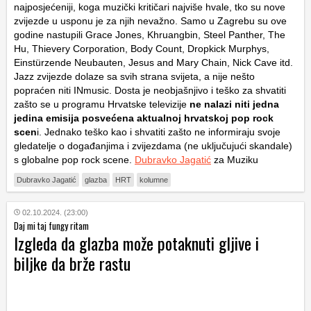
najposjećeniji, koga muzički kritičari najviše hvale, tko su nove
zvijezde u usponu je za njih nevažno. Samo u Zagrebu su ove
godine nastupili Grace Jones, Khruangbin, Steel Panther, The
Hu, Thievery Corporation, Body Count, Dropkick Murphys,
Einstürzende Neubauten, Jesus and Mary Chain, Nick Cave itd.
Jazz zvijezde dolaze sa svih strana svijeta, a nije nešto
popraćen niti INmusic. Dosta je neobjašnjivo i teško za shvatiti
zašto se u programu Hrvatske televizije
ne nalazi niti jedna
jedina emisija posvećena aktualnoj hrvatskoj pop rock
scen
i. Jednako teško kao i shvatiti zašto ne informiraju svoje
gledatelje o događanjima i zvijezdama (ne uključujući skandale)
s globalne pop rock scene.
Dubravko Jagatić
za Muziku
Dubravko Jagatić
glazba
HRT
kolumne
02.10.2024. (23:00)
Daj mi taj fungy ritam
Izgleda da glazba može potaknuti gljive i
biljke da brže rastu