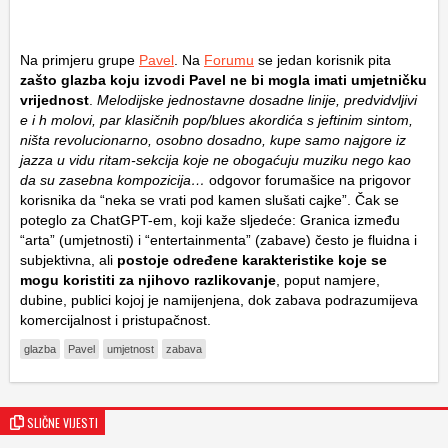
Na primjeru grupe
Pavel
. Na
Forumu
se jedan korisnik pita
zašto glazba koju izvodi Pavel ne bi mogla imati umjetničku
vrijednost
.
Melodijske jednostavne dosadne linije, predvidvljivi
e i h molovi, par klasičnih pop/blues akordića s jeftinim sintom,
ništa revolucionarno, osobno dosadno, kupe samo najgore iz
jazza u vidu ritam-sekcija koje ne obogaćuju muziku nego kao
da su zasebna kompozicija…
odgovor forumašice na prigovor
korisnika da “neka se vrati pod kamen slušati cajke”. Čak se
poteglo za ChatGPT-em, koji kaže sljedeće: Granica između
“arta” (umjetnosti) i “entertainmenta” (zabave) često je fluidna i
subjektivna, ali
postoje određene karakteristike koje se
mogu koristiti za njihovo razlikovanje
, poput namjere,
dubine, publici kojoj je namijenjena, dok zabava podrazumijeva
komercijalnost i pristupačnost.
glazba
Pavel
umjetnost
zabava
SLIČNE VIJESTI