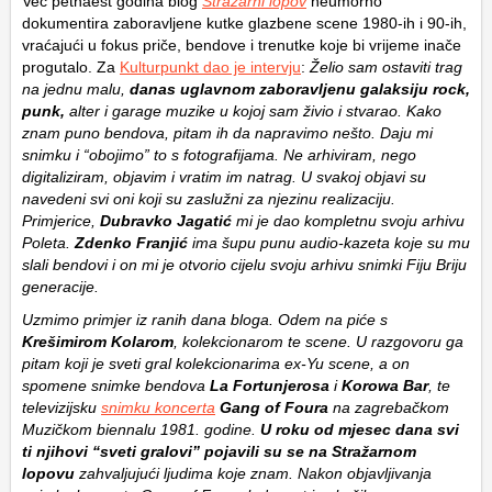
Već petnaest godina blog
Stražarni lopov
neumorno
dokumentira zaboravljene kutke glazbene scene 1980-ih i 90-ih,
vraćajući u fokus priče, bendove i trenutke koje bi vrijeme inače
progutalo. Za
Kulturpunkt dao je intervju
:
Želio sam ostaviti trag
na jednu malu,
danas uglavnom zaboravljenu galaksiju rock,
punk,
alter i garage muzike u kojoj sam živio i stvarao. Kako
znam puno bendova, pitam ih da napravimo nešto. Daju mi
snimku i “obojimo” to s fotografijama. Ne arhiviram, nego
digitaliziram, objavim i vratim im natrag. U svakoj objavi su
navedeni svi oni koji su zaslužni za njezinu realizaciju.
Primjerice,
Dubravko
Jagatić
mi je dao kompletnu svoju arhivu
Poleta.
Zdenko Franjić
ima šupu punu audio-kazeta koje su mu
slali bendovi i on mi je otvorio cijelu svoju arhivu snimki Fiju Briju
generacije.
Uzmimo primjer iz ranih dana bloga. Odem na piće s
Krešimirom Kolarom
, kolekcionarom te scene. U razgovoru ga
pitam koji je sveti gral kolekcionarima ex-Yu scene, a on
spomene snimke bendova
La Fortunjerosa
i
Korowa Bar
, te
televizijsku
snimku koncerta
Gang of Foura
na zagrebačkom
Muzičkom biennalu 1981. godine.
U roku od mjesec dana svi
ti njihovi “sveti gralovi” pojavili su se na Stražarnom
lopovu
zahvaljujući ljudima koje znam. Nakon objavljivanja