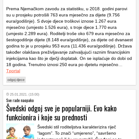
Prema Njemačkom zavodu za statistiku, u 2018. godini parovi
su u prosjeku potrošili 763 eura mjesečno za dijete (9.756
eura/godišnje). S dvoje djece troškovi iznose 1.267 eura
mjesečno (umjesto 1.526 eura), s troje djece 1.770 eura
(umjesto 2.289 eura). Roditelji troše oko 679 eura mjesečno za
šestogodišnje dijete (8.148 eura/godišnje), za dijete od dvanaest
godina to je u prosjeku 953 eura (11.436 eura/godišnje). Država
također olakšava preživljavanje zahvaljujući raznim financijskim
injekcijama kao što je dječji doplatak. On se isplaćuje do dobi od
18 godina. Trenutno iznosi 250 eura po djetetu mjesečno…
Tportal
odgoj djece
25.01.2021. (15:00)
Sve rade naopako
Švedski odgoj sve je popularniji. Evo kako
funkcionira i koje su prednosti
Švedski stil roditeljstva karakterizira riječ
“lagom”. To znači “umjereno”, “savršeno