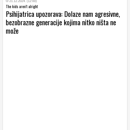
21.12.2024. (12:00)
The kids aren't alright
Psihijatrica upozorava: Dolaze nam agresivne,
bezobrazne generacije kojima nitko ništa ne
može