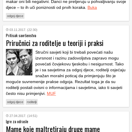
makar oni bili negativni. Danci ne pretjeruju u pohvaljivanju svoje
djece – to ih uči poniznosti od prvih koraka.
Buka
odgoj djece
03.11.2017. (22:30)
Pritisak savršenstva
Priručnici za roditelje u teoriji i praksi
Stručni savjeti koji bi trebali povećati našu
izvrsnost i razinu zadovoljstva zapravo mogu
povećati čovjekovu tjeskobu i nesigurnost. Tako
je i sa savjetima za odgoj djece, roditelji osjećaju
snažan moralni poticaj da primjenjuju što je
moguće suvremenije prakse odgoja. Rezultat toga je da su
roditelji postali ovisni o informacijama i savjetima, iako ti savjeti
često nisu primjenjivi.
MUF
odgoj djece
roditelji
27.04.2017. (14:51)
Igre za odrasle
Mame koje maltretiraju druge mame