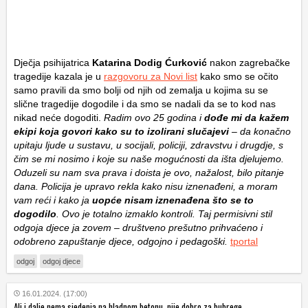
Dječja psihijatrica
Katarina Dodig Ćurković
nakon zagrebačke
tragedije kazala je u
razgovoru za Novi list
kako smo se očito
samo pravili da smo bolji od njih od zemalja u kojima su se
slične tragedije dogodile i da smo se nadali da se to kod nas
nikad neće dogoditi.
Radim ovo 25 godina i
dođe mi da kažem
ekipi koja govori kako su to izolirani slučajevi
– da konačno
upitaju ljude u sustavu, u socijali, policiji, zdravstvu i drugdje, s
čim se mi nosimo i koje su naše mogućnosti da išta djelujemo.
Oduzeli su nam sva prava i doista je ovo, nažalost, bilo pitanje
dana. Policija je upravo rekla kako nisu iznenađeni, a moram
vam reći i kako ja
uopće nisam iznenađena što se to
dogodilo
. Ovo je totalno izmaklo kontroli. Taj permisivni stil
odgoja djece ja zovem – društveno prešutno prihvaćeno i
odobreno zapuštanje djece, odgojno i pedagoški.
tportal
odgoj
odgoj djece
16.01.2024. (17:00)
Ali i dalje nema sjedenja na hladnom betonu, nije dobro za bubrege