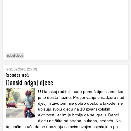
odgoj djece
21.02.2018. (20:30)
Recept za sreću
Danski odgoj djece
U Danskoj roditelji nude pomoć djeci samo kad
je to doista nužno. Pretjerivanje u nadzoru nad
dječjim životom nije dobro došlo, a također ne
upisuju svoju djecu na 10 izvanškolskih
aktivnosti jer im je bitnije da se igraju. Danci
djecu ne štite od straha, sukoba, nedaća. Na
taj način ih uče da se upoznaju sa svim svojim osjećajima pa