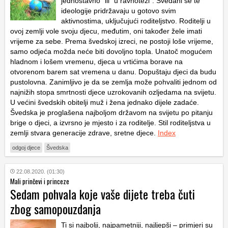
jednostavno” ili “u ravnoteži”. Šveđani se te
ideologije pridržavaju u gotovo svim
aktivnostima, uključujući roditeljstvo. Roditelji u
ovoj zemlji vole svoju djecu, međutim, oni također žele imati
vrijeme za sebe. Prema švedskoj izreci, ne postoji loše vrijeme,
samo odjeća možda neće biti dovoljno topla. Unatoč mogućem
hladnom i lošem vremenu, djeca u vrtićima borave na
otvorenom barem sat vremena u danu. Dopuštaju djeci da budu
pustolovna. Zanimljivo je da se zemlja može pohvaliti jednom od
najnižih stopa smrtnosti djece uzrokovanih ozljedama na svijetu.
U većini švedskih obitelji muž i žena jednako dijele zadaće.
Švedska je proglašena najboljom državom na svijetu po pitanju
brige o djeci, a izvrsno je mjesto i za roditelje. Stil roditeljstva u
zemlji stvara generacije zdrave, sretne djece.
Index
odgoj djece
Švedska
22.08.2020. (01:30)
Mali prinčevi i princeze
Sedam pohvala koje vaše dijete treba čuti
zbog samopouzdanja
Ti si najbolji, najpametniji, najljepši – primjeri su