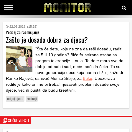
KATEGORIJE
22.03.2018. (15:15)
Poticaj za razmišljanje
Zašto je dosada dobra za djecu?
HRVATSKI
WEB
“Šta će dete, koje ne zna da reši dosadu, raditi
za 5 ili 10 godina? Biće frustrirana osoba sa
pragom tolerancije – nula. To dete mora sve da
dobije odmah i sad, neće moći da čeka. To su
nove generacije dece koja nama stižu”, kaže dr
Ranko Rajović, osnivač Mense Srbije, za
Buku
. Upozorava
roditelje kako oni ne bi trebali rješavati problem dosade svoje
djece, već ih pustiti da budu kreativni.
odgoj djece
roditelji
SLIČNE VIJESTI