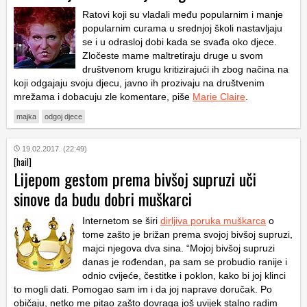
Ratovi koji su vladali među popularnim i manje
popularnim curama u srednjoj školi nastavljaju
se i u odrasloj dobi kada se svađa oko djece.
Zločeste mame maltretiraju druge u svom
društvenom krugu kritizirajući ih zbog načina na
koji odgajaju svoju djecu, javno ih prozivaju na društvenim
mrežama i dobacuju zle komentare, piše
Marie Claire
.
majka
odgoj djece
19.02.2017. (22:49)
[hail]
Lijepom gestom prema bivšoj supruzi uči
sinove da budu dobri muškarci
Internetom se širi
dirljiva poruka muškarca
o
tome zašto je brižan prema svojoj bivšoj supruzi,
majci njegova dva sina. “Mojoj bivšoj supruzi
danas je rođendan, pa sam se probudio ranije i
odnio cvijeće, čestitke i poklon, kako bi joj klinci
to mogli dati. Pomogao sam im i da joj naprave doručak. Po
običaju, netko me pitao zašto dovraga još uvijek stalno radim