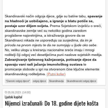
Skandinavski način odgoja djece, gdje su batine tabu,
spavanje
na hladnoći je uobičajeno, a igranje u blatu potiče se,
postaje uzor diljem svijeta.
Prema Svjetskom izvješću o sreći,
skandinavske zemlje već su nekoliko godina zaredom
proglašene najsretnijima, a istraživanja govore da se
Skandinavci
nikada ne uspoređuju sa susjedima, da im je
priroda na prvom mjestu te da ne sumnjaju u ljude oko sebe.
No, veliku ulogu u kreiranju nacionalne sreće imaju i mnogi
roditelji čiji odgoj već desetljećima puni naslove svjetskih medija.
Zabranjivanje tjelesnog kažnjavanja, poticanje djece da
spavaju vani radi jačanja imunološkog sustava
te
promicanje slobode u igri na otvorenom čine ključne elemente
skandinavskog roditeljstva.
(Putni kofer)
"Danski odgoj djece"
odgoj djece
Skandinavija
Skandinavski odgoj djece
05.06.2023. (14:00)
Ljudski kapital
Nijemci izračunali: Do 18. godine dijete košta