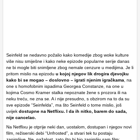
Seinfeld se nedavno požalio kako komedije zbog woke kulture
više nisu smiješne i kako neke epizode popularne serije danas
ne bi mogle biti snimljene zbog nemale cenzure u medijima. Je li
pritom mislio na epizodu
u kojoj njegov lik drogira djevojku
kako bi se mogao – doslovno – igrati njenim igračkama
, na
one s homofobnim ispadima Georgea Constanze, na one u
kojima Cosmo Kramer stalka nepoznate žene s prozora ili na
neku treću, ne zna se. A i nije presudno, s obzirom na to da su
sve epizode “Seinfelda”, ma što Seinfeld o tome mislio, još
uvijek
dostupne na Netflixu. I da ih nitko, barem do sada,
nije cancelao.
Na Netflixu je otprije neki dan, uostalom, dostupan i njegov novi
film, režiserski debi “Unfrosted”, a stvari tek tu postaju
zanimljive. Ne, nažalost, zato što bi bio zanimljiv sam film: