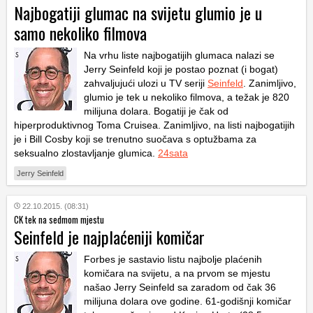
Najbogatiji glumac na svijetu glumio je u
samo nekoliko filmova
Na vrhu liste najbogatijih glumaca nalazi se
Jerry Seinfeld koji je postao poznat (i bogat)
zahvaljujući ulozi u TV seriji
Seinfeld
. Zanimljivo,
glumio je tek u nekoliko filmova, a težak je 820
milijuna dolara. Bogatiji je čak od
hiperproduktivnog Toma Cruisea. Zanimljivo, na listi najbogatijih
je i Bill Cosby koji se trenutno suočava s optužbama za
seksualno zlostavljanje glumica.
24sata
Jerry Seinfeld
22.10.2015. (08:31)
CK tek na sedmom mjestu
Seinfeld je najplaćeniji komičar
Forbes je sastavio listu najbolje plaćenih
komičara na svijetu, a na prvom se mjestu
našao Jerry Seinfeld sa zaradom od čak 36
milijuna dolara ove godine. 61-godišnji komičar