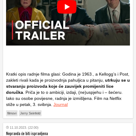
Kratki opis radnje filma glasi: Godina je 1963., a Kellogg’s i Post,
zakleti rivali kada je proizvodnja pahuljica u pitanju,
utrkuju se u
stvaranju proizvoda koje će zauvijek promijeniti lice
doručka
. Priča je to o ambiciji, izdaji, (ne)uspjehu i – šećeru.
Iako su osobe povijesne, radnja je izmišljena. Film na Netflix
stiže u petak, 3. svibnja.
Journal
filmovi
Jerry Seinfeld
11.10.2023. (22:00)
Nepravda će biti ispravljena