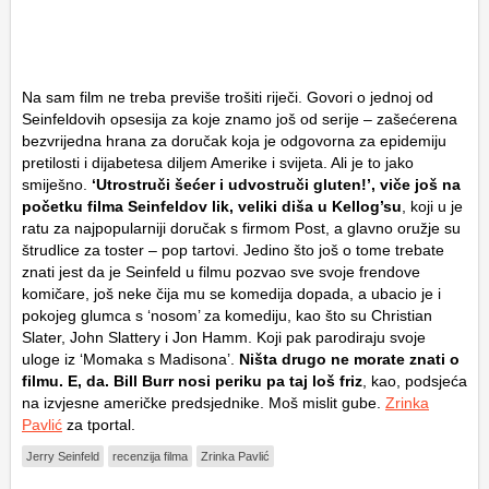
Na sam film ne treba previše trošiti riječi. Govori o jednoj od
Seinfeldovih opsesija za koje znamo još od serije – zašećerena
bezvrijedna hrana za doručak koja je odgovorna za epidemiju
pretilosti i dijabetesa diljem Amerike i svijeta. Ali je to jako
smiješno.
‘Utrostruči šećer i udvostruči gluten!’, viče još na
početku filma Seinfeldov lik, veliki diša u Kellog’su
, koji u je
ratu za najpopularniji doručak s firmom Post, a glavno oružje su
štrudlice za toster – pop tartovi. Jedino što još o tome trebate
znati jest da je Seinfeld u filmu pozvao sve svoje frendove
komičare, još neke čija mu se komedija dopada, a ubacio je i
pokojeg glumca s ‘nosom’ za komediju, kao što su Christian
Slater, John Slattery i Jon Hamm. Koji pak parodiraju svoje
uloge iz ‘Momaka s Madisona’.
Ništa drugo ne morate znati o
filmu. E, da. Bill Burr nosi periku pa taj loš friz
, kao, podsjeća
na izvjesne američke predsjednike. Moš mislit gube.
Zrinka
Pavlić
za tportal.
Jerry Seinfeld
recenzija filma
Zrinka Pavlić