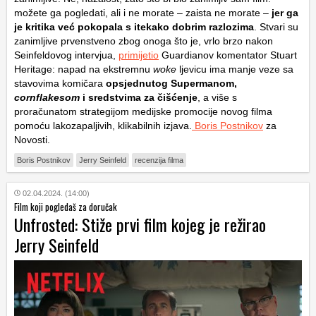
možete ga pogledati, ali i ne morate – zaista ne morate –
jer ga
je kritika već pokopala s itekako dobrim razlozima
. Stvari su
zanimljive prvenstveno zbog onoga što je, vrlo brzo nakon
Seinfeldovog intervjua,
primijetio
Guardianov komentator
Stuart
Heritage
: napad na ekstremnu
woke
ljevicu ima manje veze sa
stavovima komičara
opsjednutog Supermanom,
cornflakesom
i sredstvima za čišćenje
, a više s
proračunatom strategijom medijske promocije novog filma
pomoću lakozapaljivih, klikabilnih izjava.
Boris Postnikov
za
Novosti.
Boris Postnikov
Jerry Seinfeld
recenzija filma
02.04.2024. (14:00)
Film koji pogledaš za doručak
Unfrosted: Stiže prvi film kojeg je režirao
Jerry Seinfeld