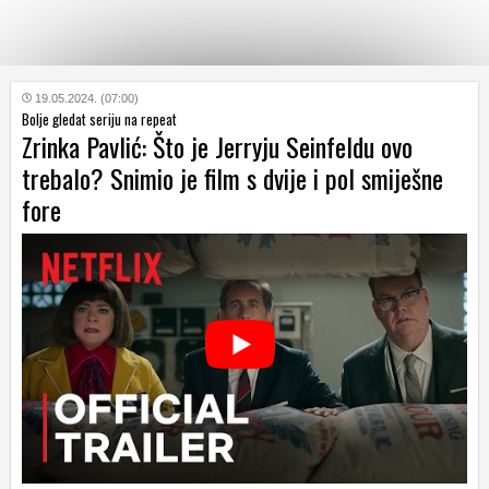
KATEGORIJE
19.05.2024. (07:00)
Bolje gledat seriju na repeat
Zrinka Pavlić: Što je Jerryju Seinfeldu ovo
HRVATSKI
trebalo? Snimio je film s dvije i pol smiješne
WEB
fore