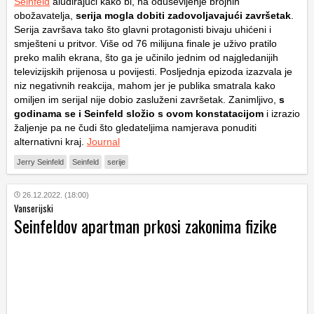
Seinfeld
aludirajući kako bi, na oduševljenje brojnih
obožavatelja,
serija mogla dobiti zadovoljavajući završetak
.
Serija završava tako što glavni protagonisti bivaju uhićeni i
smješteni u pritvor. Više od 76 milijuna finale je uživo pratilo
preko malih ekrana, što ga je učinilo jednim od najgledanijih
televizijskih prijenosa u povijesti. Posljednja epizoda izazvala je
niz negativnih reakcija, mahom jer je publika smatrala kako
omiljen im serijal nije dobio zasluženi završetak. Zanimljivo,
s
godinama se i Seinfeld složio s ovom konstatacijom
i izrazio
žaljenje pa ne čudi što gledateljima namjerava ponuditi
alternativni kraj.
Journal
Jerry Seinfeld
Seinfeld
serije
26.12.2022. (18:00)
Vanserijski
Seinfeldov apartman prkosi zakonima fizike