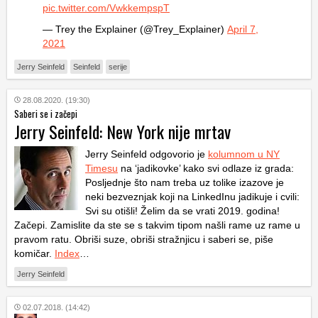
pic.twitter.com/VwkkempspT
— Trey the Explainer (@Trey_Explainer)
April 7,
2021
Jerry Seinfeld
Seinfeld
serije
28.08.2020. (19:30)
Saberi se i začepi
Jerry Seinfeld: New York nije mrtav
Jerry Seinfeld odgovorio je
kolumnom u NY
Timesu
na ‘jadikovke’ kako svi odlaze iz grada:
Posljednje što nam treba uz tolike izazove je
neki bezveznjak koji na LinkedInu jadikuje i cvili:
Svi su otišli! Želim da se vrati 2019. godina!
Začepi. Zamislite da ste se s takvim tipom našli rame uz rame u
pravom ratu. Obriši suze, obriši stražnjicu i saberi se, piše
komičar.
Index
…
Jerry Seinfeld
02.07.2018. (14:42)