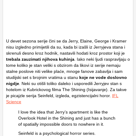
U devet sezona serije čini se da Jerry, Elaine, George i Kramer
nisu izgledno primijetili da su, kada bi izašli iz Jerryjeva stana i
skrenuli desno kroz hodnik, nastavili hodati kroz prostor koji je
trebala zauzimati njihova kuhinja
. Iako neki ljudi raspravljaju o
tome koliko je stan veliki s obzirom da likovi iz serije nemaju
stalne poslove niti velike plaće, mnoge fanove zabavlja i sam
studijski set s brojnim vratima u stanu
koje ne vode doslovno
nigdje
. Neki su otišli toliko daleko i usporedili Jerryjev stan s
hotelom iz Kubrickovog filma The Shining (Isijavanje). Za takve
je picajzle serija Seinfeld, izgleda, egzistencijalni horor.
IFL
Science
I love the idea that Jerry’s apartment is like the
Overlook Hotel in the Shining and just has a bunch
of spatially impossible doors to nowhere in it.
Seinfeld is a psychological horror series.