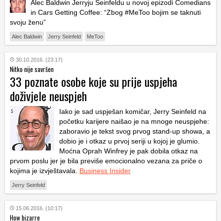
Alec Baldwin Jerryju Seinfeldu u novoj epizodi Comedians
in Cars Getting Coffee: “Zbog #MeToo bojim se taknuti
svoju ženu”
Alec Baldwin
Jerry Seinfeld
MeToo
30.10.2016. (23:17)
Nitko nije savršen
33 poznate osobe koje su prije uspjeha
doživjele neuspjeh
Iako je sad uspješan komičar, Jerry Seinfeld na
početku karijere naišao je na mnoge neuspjehe:
zaboravio je tekst svog prvog stand-up showa, a
dobio je i otkaz u prvoj seriji u kojoj je glumio.
Moćna Oprah Winfrey je pak dobila otkaz na
prvom poslu jer je bila previše emocionalno vezana za priče o
kojima je izvještavala.
Business Insider
Jerry Seinfeld
15.06.2016. (10:17)
How bizarre