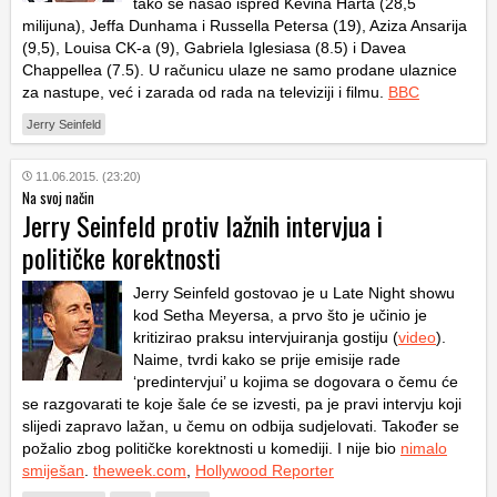
tako se našao ispred Kevina Harta (28,5
milijuna), Jeffa Dunhama i Russella Petersa (19), Aziza Ansarija
(9,5), Louisa CK-a (9), Gabriela Iglesiasa (8.5) i Davea
Chappellea (7.5). U računicu ulaze ne samo prodane ulaznice
za nastupe, već i zarada od rada na televiziji i filmu.
BBC
Jerry Seinfeld
11.06.2015. (23:20)
Na svoj način
Jerry Seinfeld protiv lažnih intervjua i
političke korektnosti
Jerry Seinfeld gostovao je u Late Night showu
kod Setha Meyersa, a prvo što je učinio je
kritizirao praksu intervjuiranja gostiju (
video
).
Naime, tvrdi kako se prije emisije rade
‘predintervjui’ u kojima se dogovara o čemu će
se razgovarati te koje šale će se izvesti, pa je pravi intervju koji
slijedi zapravo lažan, u čemu on odbija sudjelovati. Također se
požalio zbog političke korektnosti u komediji. I nije bio
nimalo
smiješan
.
theweek.com
,
Hollywood Reporter