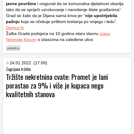
javne površine
i osigurati da se komunalna djelatnost obavlja
tako da se spriječi uzrokovanje i nanošenje štete građanima”.
Grad se žalio da je Dijana sama kriva jer “
nije upotrijebila
pažnju
koja se očekuje prilikom kretanja po snijegu i ledu”.
Danica.hr
Žalba Grada podsjeća na 10 godina staru slavnu
izjavu
Nevenke Kerum
o izlascima na zaleđene ulice.
poledica
24.01.2022. (17:00)
Zagrijano tržište
Tržište nekretnina cvate: Promet je lani
porastao za 9% i više je kupaca nego
kvalitetnih stanova