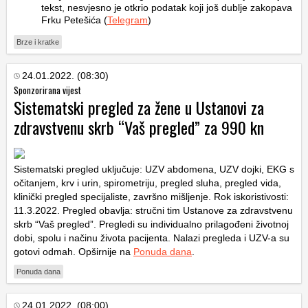
tekst, nesvjesno je otkrio podatak koji još dublje zakopava
Frku Petešića (
Telegram
)
Brze i kratke
24.01.2022. (08:30)
Sponzorirana vijest
Sistematski pregled za žene u Ustanovi za
zdravstvenu skrb “Vaš pregled” za 990 kn
Sistematski pregled uključuje: UZV abdomena, UZV dojki, EKG s
očitanjem, krv i urin, spirometriju, pregled sluha, pregled vida,
klinički pregled specijaliste, završno mišljenje. Rok iskoristivosti:
11.3.2022. Pregled obavlja: stručni tim Ustanove za zdravstvenu
skrb “Vaš pregled”. Pregledi su individualno prilagođeni životnoj
dobi, spolu i načinu života pacijenta. Nalazi pregleda i UZV-a su
gotovi odmah. Opširnije na
Ponuda dana
.
Ponuda dana
24.01.2022. (08:00)