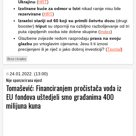
Ukrajinu
(
HRT
)
Izolirane kuće za odmor u Istri
nikad ranije nisu bile
rezervirane
(
HRT
)
Izraelci stariji od 60 koji su primili četvrtu dozu
(drugi
booster)
triput
su otporniji na ozbiljno razbolijevanje od tri
puta cijepljenih osoba iste dobne skupine (
Index
)
Glazbene zvijezde redom rasprodaju
prava na svoju
glazbu
po vrtoglavim cijenama: Jesu li ti iznosi
precijenjeni ili je riječ o jako dobroj investiciji? (
Tportal
)
Brze i kratke
24.01.2022. (13:00)
Nije sponzorirana vijest
Tomašević: Financiranjem pročistača voda iz
EU fondova uštedjeli smo građanima 400
milijuna kuna