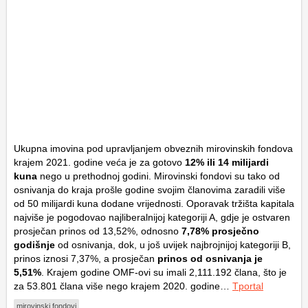
Ukupna imovina pod upravljanjem obveznih mirovinskih fondova
krajem 2021. godine veća je za gotovo
12% ili 14 milijardi
kuna
nego u prethodnoj godini. Mirovinski fondovi su tako od
osnivanja do kraja prošle godine svojim članovima zaradili više
od 50 milijardi kuna dodane vrijednosti. Oporavak tržišta kapitala
najviše je pogodovao najliberalnijoj kategoriji A, gdje je ostvaren
prosječan prinos od 13,52%, odnosno
7,78% prosječno
godišnje
od osnivanja, dok, u još uvijek najbrojnijoj kategoriji B,
prinos iznosi 7,37%, a prosječan
prinos od osnivanja je
5,51%
. Krajem godine OMF-ovi su imali 2,111.192 člana, što je
za 53.801 člana više nego krajem 2020. godine…
Tportal
mirovinski fondovi