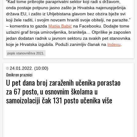
“Kad tome pribrojite paraprivatni sektor koji radi s državom,
onda postaje potpuno jasno zašto je Hrvatska najenuspješnija
država EU, i zašto iz Uhljebistana glavom bez obzira bježe svi
koji žele raditi, i svojim novcem hraniti svoje obitelji, ne parazite.”
– komentira to gazda
Matija Babić
na Facebooku. Dodajte tome
uzlazni graf broja umirovljenika, branitelja… Otprilike je zaposlen
jedan dodatan radnik u javnom sektoru za svakih pet stanovnika
koje je Hrvatska izgubila. Poduži zanimljiv članak na
Indexu
.
popis stanovništva 2021.
24.01.2022. (10:00)
Omikron praznici
U pet dana broj zaraženih učenika porastao
za 67 posto, u osnovnim školama u
samoizolaciji čak 131 posto učenika više