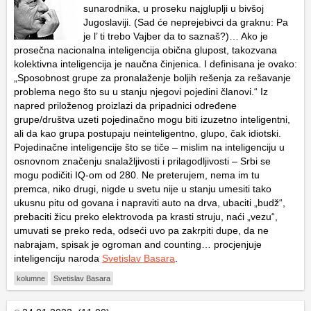
sunarodnika, u proseku najgluplji u bivšoj
Jugoslaviji. (Sad će neprejebivci da graknu: Pa
je l’ ti trebo Vajber da to saznaš?)… Ako je
prosečna nacionalna inteligencija obična glupost, takozvana
kolektivna inteligencija je naučna činjenica. I definisana je ovako:
„Sposobnost grupe za pronalaženje boljih rešenja za rešavanje
problema nego što su u stanju njegovi pojedini članovi.“ Iz
napred priloženog proizlazi da pripadnici određene
grupe/društva uzeti pojedinačno mogu biti izuzetno inteligentni,
ali da kao grupa postupaju neinteligentno, glupo, čak idiotski.
Pojedinačne inteligencije što se tiče – mislim na inteligenciju u
osnovnom značenju snalažljivosti i prilagodljivosti – Srbi se
mogu podičiti IQ-om od 280. Ne preterujem, nema im tu
premca, niko drugi, nigde u svetu nije u stanju umesiti tako
ukusnu pitu od govana i napraviti auto na drva, ubaciti „budž“,
prebaciti žicu preko elektrovoda pa krasti struju, naći „vezu“,
umuvati se preko reda, odseći uvo pa zakrpiti dupe, da ne
nabrajam, spisak je ogroman and counting… procjenjuje
inteligenciju naroda
Svetislav Basara
.
kolumne
Svetislav Basara