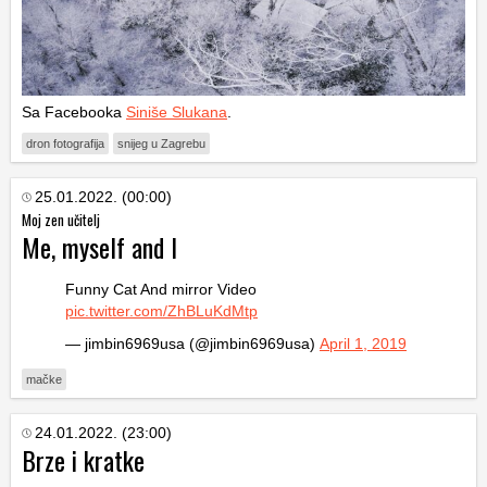
Sa Facebooka
Siniše Slukana
.
dron fotografija
snijeg u Zagrebu
25.01.2022. (00:00)
Moj zen učitelj
Me, myself and I
Funny Cat And mirror Video
pic.twitter.com/ZhBLuKdMtp
— jimbin6969usa (@jimbin6969usa)
April 1, 2019
mačke
24.01.2022. (23:00)
Brze i kratke