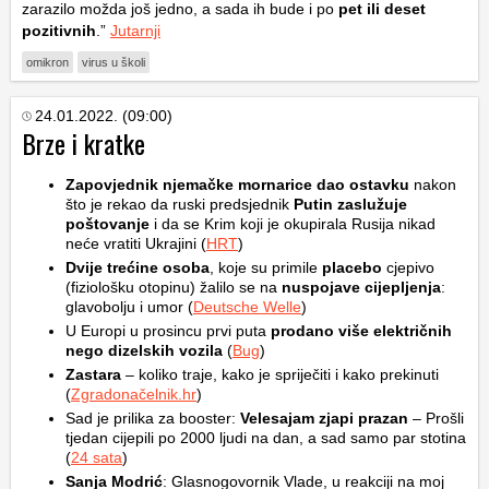
zarazilo možda još jedno, a sada ih bude i po
pet ili deset
pozitivnih
.”
Jutarnji
omikron
virus u školi
24.01.2022. (09:00)
Brze i kratke
Zapovjednik njemačke mornarice dao ostavku
nakon
što je rekao da ruski predsjednik
Putin zaslužuje
poštovanje
i da se Krim koji je okupirala Rusija nikad
neće vratiti Ukrajini (
HRT
)
Dvije trećine osoba
, koje su primile
placebo
cjepivo
(fiziološku otopinu) žalilo se na
nuspojave cijepljenja
:
glavobolju i umor (
Deutsche Welle
)
U Europi u prosincu prvi puta
prodano više električnih
nego dizelskih vozila
(
Bug
)
Zastara
– koliko traje, kako je spriječiti i kako prekinuti
(
Zgradonačelnik.hr
)
Sad je prilika za booster:
Velesajam zjapi prazan
– Prošli
tjedan cijepili po 2000 ljudi na dan, a sad samo par stotina
(
24 sata
)
Sanja Modrić
: Glasnogovornik Vlade, u reakciji na moj