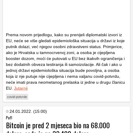
Prema novom prijedlogu, kako su prenijeli diplomatski izvori iz
EU, neće se više gledati epidemiološka situacija u državi iz koje
putnik dolazi, već njegov osobni zdravstveni status. Primjerice,
ako je Hrvatska u tamnocrvenoj zoni, a osoba je cijepljena
booster dozom, moći će putovati u EU bez ikakvih ograničenja i
bez dodatnih obveza testiranja ili samoizolacije. Ali čak i ako u
jednoj državi epidemiološka situacija bude povoljna, a osoba
koja iz nje putuje nije cijepljena i nema valjanu covid-potvrdu,
neće imati prava neometanog prelaska iz jedne u drugu članicu
EU.
Jutarnji
covid-potvrde
24.01.2022. (15:00)
Puf!
Bitcoin je pred 2 mjeseca bio na 68.000