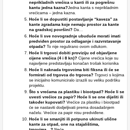
neprikladnih vrećica u kanti ili za pogrešnu
kantu jedna kazna?
Jedna kanta s neprikladnim
vrećicama – jedna kazna.
Hoće li se dopustiti postavljanje “kaveza” za
kante zgradama koje nemaju prostor za kante
na gradskoj površini?
Da…
Hoće li sve novogradnje ubuduće morati imati
predviđen prostor za odlaganje i razvrstavanje
otpada?
To nije regulirano ovom odlukom.
Hoće li trgovci dobiti proviziju od objavljene
cijene vrećica (4 i 8 kn)?
Cijene vrećica koje su
najavljene predstavljaju konačan trošak korisnika
Hoće li naknada trgovcima biti fiksna ili će se
formirati od trgovca do trgovca?
Trgovci s kojima
se inicijalno komuniciralo izrazili su veliku podršku
projektu.
Što s vrećama za plastiku i biootpad? Hoće li se
uvesti vrećice za papir? Hoće li se one dijeliti ili
također kupovati?
Vrećice za plastiku i biootpad
će se nastaviti dodjeljivati prema dosadašnjem
načelu. Vrećice za papir nisu predviđene.
Hoće li se smanjiti ili potpuno ukinuti ulične
kante za otpad, one na stajalištima,
trgovima…?
Neće.