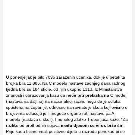
U ponedjeljak je bilo 7095 zaraženih učenika, dok je u petak ta
brojka bila 11.885. Na C modelu nastave zadnjeg dana radnog
tjedna bile su 184 škole, od njih ukupno 1313. Iz Ministarstva
znanosti i obrazovanja kažu da
neće biti prelaska na C
model
(nastava na daljinu) na nacionalnoj razini, nego da je odluka
spuštena na županije, odnosno na ravnatelje škola koji ovisno o
brojevima odlučuju je li moguće organizirati nastavu pa A
modelu (nastava u školi). Imunolog Zlatko Trobonjača kaže: “Za
razliku od prethodnih sojeva
među djecom se virus brže širi
.
Prije kada bismo imali pozitivno dijete u razredu ponekad bi se