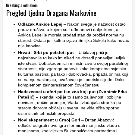
Breaking s odmakom
Pregled tjedna Dragana Markovine
Odlazak Ankice Lepej
– Nakon svega je nažalost ostao
poraz društva, u kojem su Tuđmanovi i dalje ikone, a
Ankica Lepej je morala prodati stan da proživi normalnu
starost. Ostala je i kultna izjava Smiljka Sokola kako novac
nije imovina
Hrvati i Srbi po petstoti put
– U čitavoj priči je
najzabavnije to kako im nikad ne dosadi ponavljati uvijek
iste stvari. Dok akademici i ministri žive u svojoj paralelnoj
stvarnosti, nije zgorega ponoviti kako kompletna svjetska
kulturna baština, pa tako i dubrovačka, pripada onima koji
se na nju naslanjaju, uvažavaju je i poetski slijede. Dakle
kompletnom zainteresiranom čovječanstvu
Hadezeovci u aferi po tko zna koji put (Zvonimir Frka
Petešić)
– skandal koji je to samo za javnost i ozbiljne
novinare, dočim premijer, Vlada i vladajuća stranka po
starom dobrom običaju u svemu ne vide ništa sporno,
osim sitnih tehničkih propusta.
Novi eksperiment u Crnoj Gori
– Dritan Abazović
odlučio odigrati novu igru i formirati manjinsku vladu s
manjinama, koalicijskim Đukanovićevim partnerima i