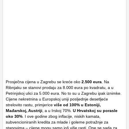
Prosječna cijena u Zagrebu se kreće oko
2.500 eura
. Na
Ribnjaku se stanovi prodaju za 8.000 eura po kvadratu, a u
Petrinjskoj ulici za 5.000 eura. No to su u Zagrebu ipak iznimke.
Cijene nekretnina u Europskoj uniji posljednje desetljeće
strelovito rastu, primjerice
više od 100% u Estoniji,
Mađarskoj, Austriji
, a u Irskoj 70%.
U Hrvatskoj su porasle
oko 30%
. I ove godine zbog inflacije, niskih kamata,
subvencioniranih kredita za mlade i goleme potražnje za
stanovima – cijene mogu samo još više rasti. One se sada za