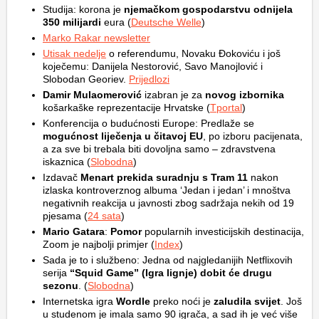
Studija: korona je
njemačkom gospodarstvu odnijela
350 milijardi
eura (
Deutsche Welle
)
Marko Rakar newsletter
Utisak nedelje
o referendumu, Novaku Đokoviću i još
koječemu: Danijela Nestorović, Savo Manojlović i
Slobodan Georiev.
Prijedlozi
Damir Mulaomerović
izabran je za
novog izbornika
košarkaške reprezentacije Hrvatske (
Tportal
)
Konferencija o budućnosti Europe: Predlaže se
mogućnost liječenja u čitavoj EU
, po izboru pacijenata,
a za sve bi trebala biti dovoljna samo – zdravstvena
iskaznica (
Slobodna
)
Izdavač
Menart prekida suradnju s Tram 11
nakon
izlaska kontroverznog albuma ‘Jedan i jedan’ i mnoštva
negativnih reakcija u javnosti zbog sadržaja nekih od 19
pjesama (
24 sata
)
Mario Gatara
:
Pomor
popularnih investicijskih destinacija,
Zoom je najbolji primjer (
Index
)
Sada je to i službeno: Jedna od najgledanijih Netflixovih
serija
“Squid Game” (Igra lignje) dobit će drugu
sezonu
. (
Slobodna
)
Internetska igra
Wordle
preko noći je
zaludila svijet
. Još
u studenom je imala samo 90 igrača, a sad ih je već više