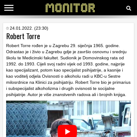
KATEGORIJE
24.01.2022. (23:30)
Robert Torre
HRVATSKI
Robert Torre rođen je u Zagrebu 29. siječnja 1965. godine.
WEB
Odrastao je i živio u Zagrebu gdje je završio osnovnu i srednju
školu te Medicinski fakultet. Sudionik je Domovinskog rata od
1992. do 1993. Cijeli svoj radni vijek od 1993. godine, najprije
kao specijalizant, potom kao specijalist psihijatrije, a kasnije i
kao voditelj odjela Ovisnosti o alkoholu radi u KBC-u Sestre
milosrdnice na Klinici za psihijatriju. Robert Torre bio je primarius
i subspecijalist alkoholizma i drugih ovisnosti te socijalne
psihijatrije. Autor je više znanstvenih radova ali i brojnih knjiga.