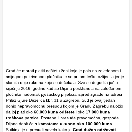
Grad će morati platiti odštetu ženi koja je pala na zaleđenom i
snijegom pokrivenom pločniku te se pritom teško ozlijedila jer je
slomila obje ruke na koje se dočekala. Sve se dogodila još u
siječnju 2016. godine kad se Dijana poskliznula na zaleđenom
pločniku nadomak pješačkog prijelaza ispred zgrade na adresi
Prilaz Gjure Deželića kbr. 31 u Zagrebu. Sud je ovaj tjedan
donio nepravomoćnu presudu kojom je Gradu Zagrebu naložio
da joj plati oko
60.000 kuna odštete
i oko
17.000 kuna
troškova
parnice. Postane li presuda pravomoćna, gospođa
Dijana dobit će
s kamatama ukupno oko 100.000 kuna
.
Sutkinja je u presudi navela kako je
Grad dužan održavati