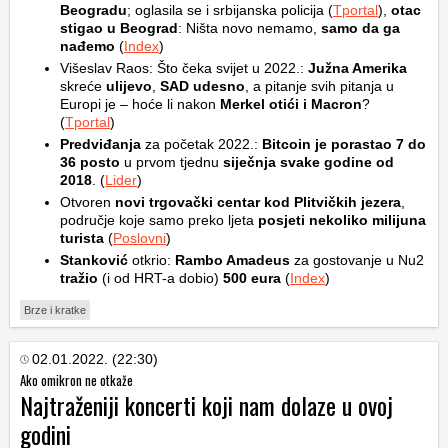
Beogradu
; oglasila se i srbijanska policija (
Tportal
),
otac
stigao u Beograd
: Ništa novo nemamo,
samo da ga
nađemo
(
Index
)
Višeslav Raos: Što čeka svijet u 2022.:
Južna Amerika
skreće
ulijevo
,
SAD udesno
, a pitanje svih pitanja u
Europi je – hoće li nakon
Merkel otići i Macron
?
(
Tportal
)
Predviđanja
za početak 2022.:
Bitcoin je porastao 7 do
36 posto
u prvom tjednu
siječnja svake godine od
2018
. (
Lider
)
Otvoren
novi trgovački centar kod Plitvičkih jezera
,
područje koje samo preko ljeta
posjeti nekoliko milijuna
turista
(
Poslovni
)
Stanković
otkrio:
Rambo Amadeus
za gostovanje u Nu2
tražio
(i od HRT-a dobio)
500 eura
(
Index
)
Brze i kratke
02.01.2022. (22:30)
Ako omikron ne otkaže
Najtraženiji koncerti koji nam dolaze u ovoj
godini