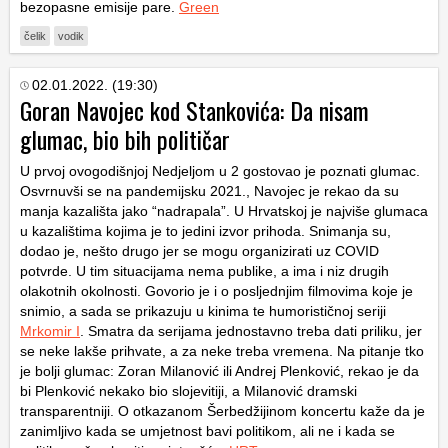
bezopasne emisije pare.
Green
čelik
vodik
02.01.2022. (19:30)
Goran Navojec kod Stankovića: Da nisam
glumac, bio bih političar
U prvoj ovogodišnjoj Nedjeljom u 2 gostovao je poznati glumac.
Osvrnuvši se na pandemijsku 2021., Navojec je rekao da su
manja kazališta jako “nadrapala”. U Hrvatskoj je najviše glumaca
u kazalištima kojima je to jedini izvor prihoda. Snimanja su,
dodao je, nešto drugo jer se mogu organizirati uz COVID
potvrde. U tim situacijama nema publike, a ima i niz drugih
olakotnih okolnosti. Govorio je i o posljednjim filmovima koje je
snimio, a sada se prikazuju u kinima te humorističnoj seriji
Mrkomir I
. Smatra da serijama jednostavno treba dati priliku, jer
se neke lakše prihvate, a za neke treba vremena. Na pitanje tko
je bolji glumac: Zoran Milanović ili Andrej Plenković, rekao je da
bi Plenković nekako bio slojevitiji, a Milanović dramski
transparentniji. O otkazanom Šerbedžijinom koncertu kaže da je
zanimljivo kada se umjetnost bavi politikom, ali ne i kada se