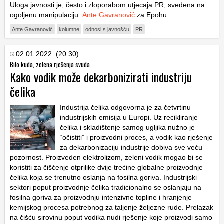
Uloga javnosti je, često i zloporabom utjecaja PR, svedena na
ogoljenu manipulaciju.
Ante Gavranović
za Epohu.
Ante Gavranović
kolumne
odnosi s javnošću
PR
02.01.2022. (20:30)
Bilo kuda, zelena rješenja svuda
Kako vodik može dekarbonizirati industriju
čelika
Industrija čelika odgovorna je za četvrtinu
industrijskih emisija u Europi. Uz recikliranje
čelika i skladištenje samog ugljika nužno je
“očistiti” i proizvodni proces, a vodik kao rješenje
za dekarbonizaciju industrije dobiva sve veću
pozornost. Proizveden elektrolizom, zeleni vodik mogao bi se
koristiti za čišćenje otprilike dvije trećine globalne proizvodnje
čelika koja se trenutno oslanja na fosilna goriva. Industrijski
sektori poput proizvodnje čelika tradicionalno se oslanjaju na
fosilna goriva za proizvodnju intenzivne topline i hranjenje
kemijskog procesa potrebnog za taljenje željezne rude. Prelazak
na čišću sirovinu poput vodika nudi rješenje koje proizvodi samo