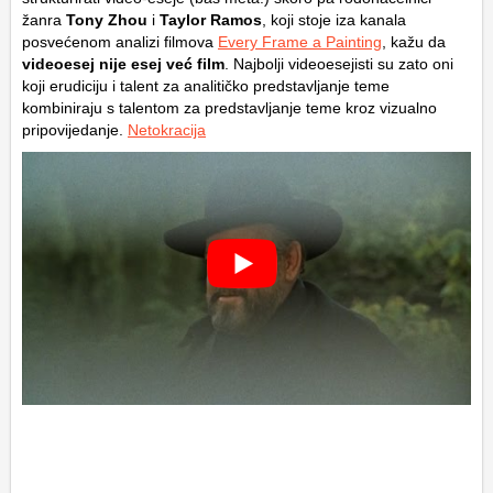
žanra
Tony Zhou
i
Taylor Ramos
, koji stoje iza kanala
posvećenom analizi filmova
Every Frame a Painting
, kažu da
videoesej nije esej već film
. Najbolji videoesejisti su zato oni
koji erudiciju i talent za analitičko predstavljanje teme
kombiniraju s talentom za predstavljanje teme kroz vizualno
pripovijedanje.
Netokracija