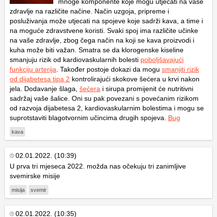
mnoge komponente koje mogu utjecati na vaše
zdravlje na različite načine. Način uzgoja, pripreme i
posluživanja može utjecati na spojeve koje sadrži kava, a time i
na moguće zdravstvene koristi. Svaki spoj ima različite učinke
na vaše zdravlje, zbog čega način na koji se kava proizvodi i
kuha može biti važan. Smatra se da klorogenske kiseline
smanjuju rizik od kardiovaskularnih bolesti
poboljšavajući
funkciju arterija
. Također postoje dokazi da mogu
smanjiti rizik
od dijabetesa tipa 2
kontrolirajući skokove šećera u krvi nakon
jela. Dodavanje šlaga,
šećera
i sirupa promijenit će nutritivni
sadržaj vaše šalice. Oni su pak povezani s povećanim rizikom
od razvoja dijabetesa 2, kardiovaskularnim bolestima i mogu se
suprotstaviti blagotvornim učincima drugih spojeva.
Bug
kava
02.01.2022. (10:39)
U prva tri mjeseca 2022. možda nas očekuju tri zanimljive
svemirske misije
misija
svemir
02.01.2022. (10:35)