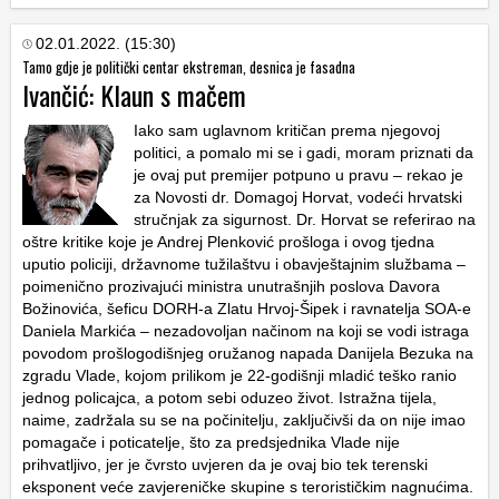
02.01.2022. (15:30)
Tamo gdje je politički centar ekstreman, desnica je fasadna
Ivančić: Klaun s mačem
Iako sam uglavnom kritičan prema njegovoj
politici, a pomalo mi se i gadi, moram priznati da
je ovaj put premijer potpuno u pravu – rekao je
za Novosti dr.
Domagoj Horvat
, vodeći hrvatski
stručnjak za sigurnost. Dr. Horvat se referirao na
oštre kritike koje je
Andrej Plenković
prošloga i ovog tjedna
uputio policiji, državnome tužilaštvu i obavještajnim službama –
poimenično prozivajući ministra unutrašnjih poslova
Davora
Božinovića
, šeficu DORH-a
Zlatu Hrvoj-Šipek
i ravnatelja SOA-e
Daniela Markića
– nezadovoljan načinom na koji se vodi istraga
povodom prošlogodišnjeg oružanog napada
Danijela Bezuka
na
zgradu Vlade, kojom prilikom je 22-godišnji mladić teško ranio
jednog policajca, a potom sebi oduzeo život. Istražna tijela,
naime, zadržala su se na počinitelju, zaključivši da on nije imao
pomagače i poticatelje, što za predsjednika Vlade nije
prihvatljivo, jer je čvrsto uvjeren da je ovaj bio tek terenski
eksponent veće zavjereničke skupine s terorističkim nagnućima.