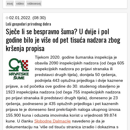
esej
video
videoesej
02.01.2022. (08:30)
Loši gospodari prirodnog dobra
Sječe li se bespravno šuma? U dvije i pol
godine bilo je više od pet tisuća nadzora zbog
kršenja propisa
Tijekom 2020. godine šumarska inspekcija je
obavila 2090 inspekcijskih nadzora (od čega 605
inspekcijskih nadzora po prijavi stranaka ili
predstavci drugih tijela), donijela 50 rješenja,
podnijela 443 optužna prijedloga i dvije kaznene
prijave, a od početka ove godine do 30. studenog obavljeno je
1923 inspekcijska nadzora (od čega 755 inspekcijskih nadzora
po prijavi stranaka ili predstavci drugih tijela), doneseno je 23
rješenja, podneseno je 435 optužnih prijedloga i pet kaznenih
prijava te je doneseno šest prekršajnih naloga ukupnog iznosa
155.900 kuna i oduzeta imovinska korist u vrijednosti 99.874
kune. U članku
Slobodne Dalmacije
navedeno je da je
dokumentaciju na ‘više od tisuću stranica izradio i dokazima s