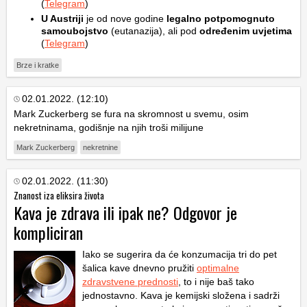
(
Telegram
)
U Austriji
je od nove godine
legalno potpomognuto
samoubojstvo
(eutanazija), ali pod
određenim uvjetima
(
Telegram
)
Brze i kratke
02.01.2022. (12:10)
Mark Zuckerberg se fura na skromnost u svemu, osim
nekretninama, godišnje na njih troši milijune
Mark Zuckerberg
nekretnine
02.01.2022. (11:30)
Znanost iza eliksira života
Kava je zdrava ili ipak ne? Odgovor je
kompliciran
Iako se sugerira da će konzumacija tri do pet
šalica kave dnevno pružiti
optimalne
zdravstvene prednosti
, to i nije baš tako
jednostavno. Kava je kemijski složena i sadrži