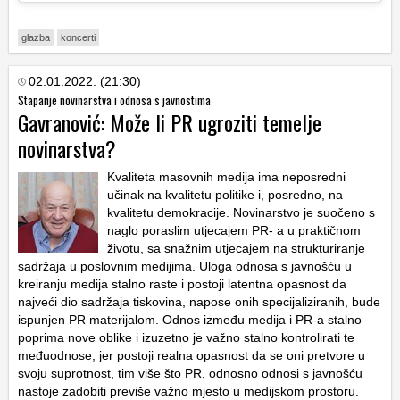
glazba
koncerti
02.01.2022. (21:30)
Stapanje novinarstva i odnosa s javnostima
Gavranović: Može li PR ugroziti temelje
novinarstva?
Kvaliteta masovnih medija ima neposredni
učinak na kvalitetu politike i, posredno, na
kvalitetu demokracije. Novinarstvo je suočeno s
naglo poraslim utjecajem PR- a u praktičnom
životu, sa snažnim utjecajem na strukturiranje
sadržaja u poslovnim medijima. Uloga odnosa s javnošću u
kreiranju medija stalno raste i postoji latentna opasnost da
najveći dio sadržaja tiskovina, napose onih specijaliziranih, bude
ispunjen PR materijalom. Odnos između medija i PR-a stalno
poprima nove oblike i izuzetno je važno stalno kontrolirati te
međuodnose, jer postoji realna opasnost da se oni pretvore u
svoju suprotnost, tim više što PR, odnosno odnosi s javnošću
nastoje zadobiti previše važno mjesto u medijskom prostoru.