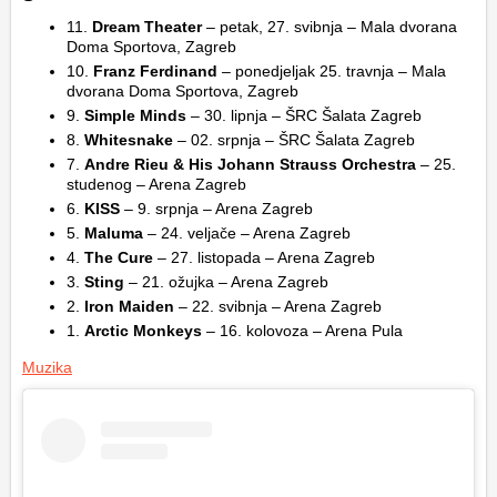
11.
Dream Theater
–
petak, 27. svibnja – Mala dvorana
Doma Sportova, Zagreb
10.
Franz Ferdinand
–
ponedjeljak 25. travnja
–
Mala
dvorana Doma Sportova, Zagreb
9.
Simple Minds
–
30. lipnja – ŠRC Šalata Zagreb
8.
Whitesnake
– 02. srpnja – ŠRC Šalata Zagreb
7.
Andre Rieu & His Johann Strauss Orchestra
– 25.
studenog – Arena Zagreb
6.
KISS
–
9. srpnja
– Arena Zagreb
5.
Maluma
–
24. veljače
– Arena Zagreb
4.
The Cure
–
27. listopada
– Arena Zagreb
3.
Sting
–
21. ožujka
– Arena Zagreb
2.
Iron Maiden
– 22. svibnja – Arena Zagreb
1.
Arctic Monkeys
–
16. kolovoza
– Arena Pula
Muzika