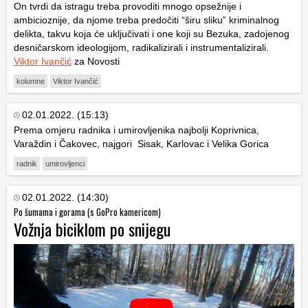
On tvrdi da istragu treba provoditi mnogo opsežnije i
ambicioznije, da njome treba predočiti “širu sliku” kriminalnog
delikta, takvu koja će uključivati i one koji su Bezuka, zadojenog
desničarskom ideologijom, radikalizirali i instrumentalizirali.
Viktor Ivančić
za Novosti
kolumne
Viktor Ivančić
02.01.2022. (15:13)
Prema omjeru radnika i umirovljenika najbolji Koprivnica,
Varaždin i Čakovec, najgori Sisak, Karlovac i Velika Gorica
radnik
umirovljenci
02.01.2022. (14:30)
Po šumama i gorama (s GoPro kamericom)
Vožnja biciklom po snijegu