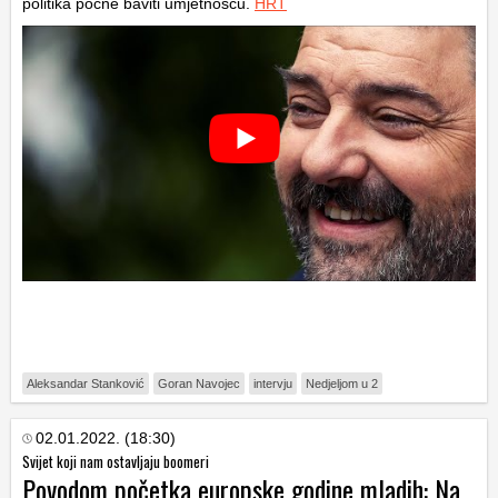
politika počne baviti umjetnošću.
HRT
Aleksandar Stanković
Goran Navojec
intervju
Nedjeljom u 2
02.01.2022. (18:30)
Svijet koji nam ostavljaju boomeri
Povodom početka europske godine mladih: Na