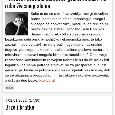
rubu živčanog sloma
Kako to da se u društvu izobilja, kad je dovoljno
hrane, pametnih telefona, tehnologije, svega i
svačega na dohvat ruke, mladi usude reći da tu
nešto ipak ne štima? Odnosno, jesu li oni koji
danas imaju preko 60 il 70 zapravo sebično i
bezobzirno sebi priskrbili političku i ekonomsku moć, te tako
zeznuli mlade ostavivši im na grbači nagomilane nacionalne
dugove, preskupe nekretnine, slabo plaćene poslove, rasturene
mirovinske sustave i moguću klimatsku kataklizmu? Generacije
razmažene kontinuiranim razvojem uobrazile su da će uvijek biti
laganica i da nema potrebe žrtvovati se za prosperitet budućih
generacija, birale su političare koji su im ugađali olakšicama, dok
su se ulaganja u proizvodnju, infrastrukturu i školstvo srozavala,
a državni dug bujao.
Faktograf
mladi
02.01.2022. (17:30)
Brze i kratke