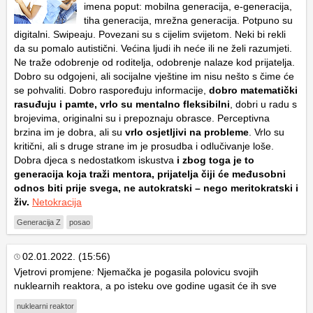
imena poput: mobilna generacija, e-generacija,
tiha generacija, mrežna generacija. Potpuno su
digitalni.
Swipeaju.
Povezani su s cijelim svijetom. Neki bi rekli
da su pomalo autistični. Većina ljudi ih neće ili ne želi razumjeti.
Ne traže odobrenje od roditelja, odobrenje nalaze kod prijatelja.
Dobro su odgojeni, ali socijalne vještine im nisu nešto s čime će
se pohvaliti. Dobro raspoređuju informacije,
dobro matematički
rasuđuju i pamte, vrlo su mentalno fleksibilni
, dobri u radu s
brojevima, originalni su i prepoznaju obrasce. Perceptivna
brzina im je dobra, ali su
vrlo osjetljivi na probleme
. Vrlo su
kritični, ali s druge strane im je prosudba i odlučivanje loše.
Dobra djeca s nedostatkom iskustva
i zbog toga je to
generacija koja traži mentora, prijatelja čiji će međusobni
odnos biti prije svega, ne autokratski – nego meritokratski
i
živ.
Netokracija
Generacija Z
posao
02.01.2022. (15:56)
Vjetrovi promjene
:
Njemačka je pogasila polovicu svojih
nuklearnih reaktora, a po isteku ove godine ugasit će ih sve
nuklearni reaktor