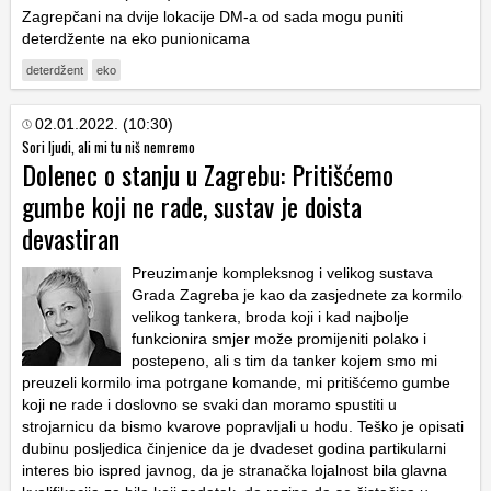
Zagrepčani na dvije lokacije DM-a od sada mogu puniti
deterdžente na eko punionicama
deterdžent
eko
02.01.2022. (10:30)
Sori ljudi, ali mi tu niš nemremo
Dolenec o stanju u Zagrebu: Pritišćemo
gumbe koji ne rade, sustav je doista
devastiran
Preuzimanje kompleksnog i velikog sustava
Grada Zagreba je kao da zasjednete za kormilo
velikog tankera, broda koji i kad najbolje
funkcionira smjer može promijeniti polako i
postepeno, ali s tim da tanker kojem smo mi
preuzeli kormilo ima potrgane komande, mi pritišćemo gumbe
koji ne rade i doslovno se svaki dan moramo spustiti u
strojarnicu da bismo kvarove popravljali u hodu. Teško je opisati
dubinu posljedica činjenice da je dvadeset godina partikularni
interes bio ispred javnog, da je stranačka lojalnost bila glavna