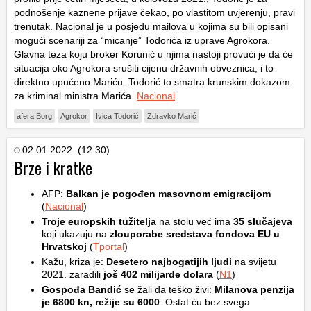
podnošenje kaznene prijave čekao, po vlastitom uvjerenju, pravi
trenutak. Nacional je u posjedu mailova u kojima su bili opisani
mogući scenariji za “micanje” Todorića iz uprave Agrokora.
Glavna teza koju broker Korunić u njima nastoji provući je da će
situacija oko Agrokora srušiti cijenu državnih obveznica, i to
direktno upućeno Mariću. Todorić to smatra krunskim dokazom
za kriminal ministra Marića.
Nacional
afera Borg
Agrokor
Ivica Todorić
Zdravko Marić
02.01.2022. (12:30)
Brze i kratke
AFP:
Balkan je pogođen masovnom emigracijom
(
Nacional
)
Troje europskih tužitelja
na stolu već ima
35 slučajeva
koji ukazuju na
zlouporabe sredstava fondova EU u
Hrvatskoj
(
Tportal
)
Kažu, kriza je:
Desetero najbogatijih ljudi
na svijetu
2021. zaradili
još 402 milijarde dolara
(
N1
)
Gospođa Bandić
se žali da teško živi:
Milanova penzija
je 6800 kn, režije su 6000
. Ostat ću bez svega