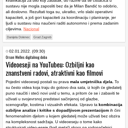
kvalifikacija za bilo koji zadatak, do razine da se čistačica u
sustavu nije mogla zaposliti bez da je Milan Bandić to odobrio,
ali doslovno. Rezultati toga su, ukratko, vrlo slabi operativni
kapaciteti, a još gori kapaciteti za koordinaciju i planiranje, jer
ljudi u sustavu nisu naučeni raditi autonomno i prema zadanim
ciljevima.
Nacional
Danijela Dolenec
Grad Zagreb
02.01.2022. (09:30)
Orson Welles digitalnog doba
Videoeseji na YouTubeu: Ozbiljni kao
znanstveni radovi, atraktivni kao filmovi
Pojedini videoeseji postali su prava
mala umjetnička djela.
To
su često videa koja traju do gotovo dva sata, iz kojih će gledatelj
puno naučiti i steći novi uvid u temu, a pritom će se i zabaviti te
uživati u svojevrsnoj predstavi sačinjenoj od glazbe,
scenografije, kostima i vizualnih efekata. Upravo ta
kombinacija
ozbiljne analize i kritike s dopadljivom prezentacijom
ih čini
fenomenalnim djelom u kojem gledatelj može uživati bez obzira
na kompleksnost sadržaja. U videoeseju o tome kako
strukturirati video-eseje (baš meta!) skoro pa rodonačelnici