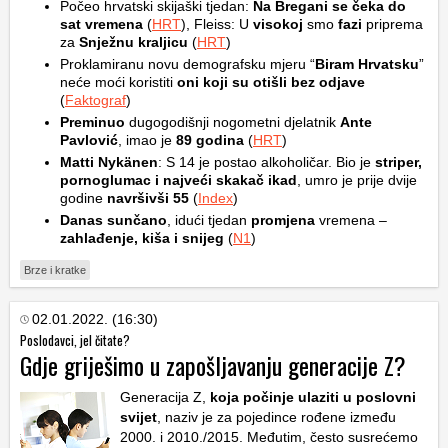
Počeo hrvatski skijaški tjedan:
Na Bregani se čeka do
sat vremena
(
HRT
), Fleiss: U
visokoj
smo
fazi
priprema
za
Snježnu kraljicu
(
HRT
)
Proklamiranu novu demografsku mjeru “
Biram Hrvatsku
”
neće moći koristiti
oni koji su otišli bez odjave
(
Faktograf
)
Preminuo
dugogodišnji nogometni djelatnik
Ante
Pavlović
, imao je
89 godina
(
HRT
)
Matti Nykänen
: S 14 je postao alkoholičar. Bio je
striper,
pornoglumac i najveći skakač ikad
, umro je prije dvije
godine
navršivši 55
(
Index
)
Danas sunčano
, idući tjedan
promjena
vremena –
zahlađenje, kiša i snijeg
(
N1
)
Brze i kratke
02.01.2022. (16:30)
Poslodavci, jel čitate?
Gdje griješimo u zapošljavanju generacije Z?
Generacija Z,
koja počinje ulaziti u poslovni
svijet
, naziv je za pojedince rođene između
2000. i 2010./2015. Međutim, često susrećemo