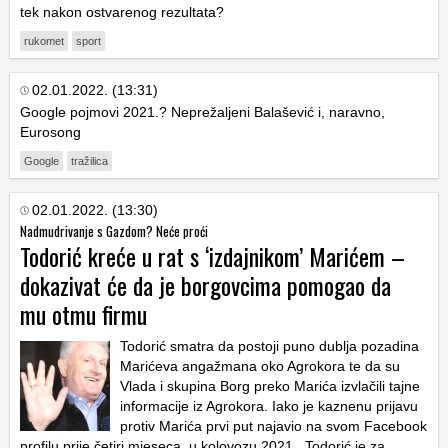
tek nakon ostvarenog rezultata?
rukomet
sport
02.01.2022. (13:31)
Google pojmovi 2021.? Neprežaljeni Balašević i, naravno,
Eurosong
Google
tražilica
02.01.2022. (13:30)
Nadmudrivanje s Gazdom? Neće proći
Todorić kreće u rat s ‘izdajnikom’ Marićem –
dokazivat će da je borgovcima pomogao da
mu otmu firmu
Todorić smatra da postoji puno dublja
pozadina
Marićeva angažmana oko Agrokora te da su
Vlada i skupina Borg preko Marića izvlačili tajne
informacije iz Agrokora.
Iako je kaznenu prijavu
protiv Marića
prvi put najavio na svom Facebook
profilu prije četiri mjeseca, u kolovozu 2021., Todorić je za