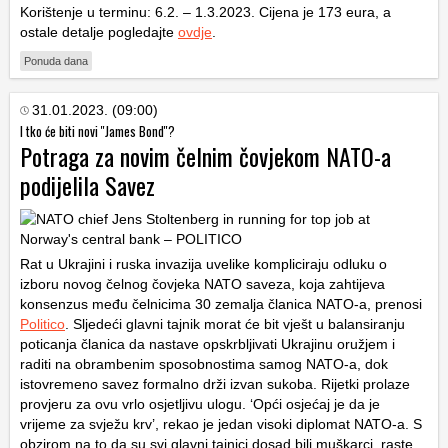
Korištenje u terminu: 6.2. – 1.3.2023. Cijena je 173 eura, a
ostale detalje pogledajte
ovdje
.
Ponuda dana
31.01.2023. (09:00)
I tko će biti novi ''James Bond''?
Potraga za novim čelnim čovjekom NATO-a
podijelila Savez
Rat u Ukrajini i ruska invazija uvelike kompliciraju odluku o
izboru novog čelnog čovjeka NATO saveza, koja zahtijeva
konsenzus među čelnicima 30 zemalja članica NATO-a, prenosi
Politico
. Sljedeći glavni tajnik morat će bit vješt u balansiranju
poticanja članica da nastave opskrbljivati Ukrajinu oružjem i
raditi na obrambenim sposobnostima samog NATO-a, dok
istovremeno savez formalno drži izvan sukoba. Rijetki prolaze
provjeru za ovu vrlo osjetljivu ulogu. ‘Opći osjećaj je da je
vrijeme za svježu krv’, rekao je jedan visoki diplomat NATO-a. S
obzirom na to da su svi glavni tajnici dosad bili muškarci, raste