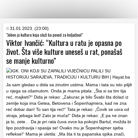
KATEGORIJE
31.01.2023. (23:00)
"Jeben ja kulturu koja služi ka povod za koljačinu!"
Viktor Ivančić: “Kultura u ratu je opasna po
HRVATSKI
život. Šta više kulture uneseš u rat, ponašaš
WEB
se manje kulturno”
Ja sam gledao u dida sa zinutim ustima. Mama i tata su isto piljili
u njega sa ošamutom. Onda je mama pitala: „Šta si sa tim tija
reć, majketi?“ Dida je rekao: „Zakurac je bilo Švabi šta dolazi iz
zemlje koja ima Getea, Betovena i Šopenhajmera, kad ne zna
reć dobar dan! To san tija reć!“ Tata je rekao: „Čovik se usra od
straja, jebaga led! Zato je muča!“ Dida je rekao: „E pa ne znan
ja to, zete… Da je pri rata čuva ovce ka pokojni Bartul, možda bi
lipo pozdravija i spasija se! Ovako mu je Šopenhajmer sjeba
reflekse!“ Mama je uletila: „Ma šta ti ta papanska spika znači,