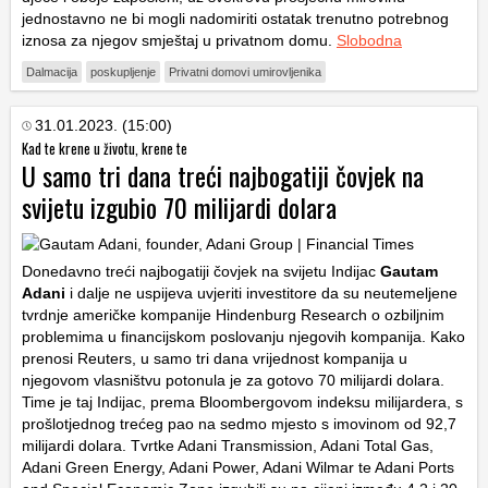
jednostavno ne bi mogli nadomiriti ostatak trenutno potrebnog
iznosa za njegov smještaj u privatnom domu.
Slobodna
Dalmacija
poskupljenje
Privatni domovi umirovljenika
31.01.2023. (15:00)
Kad te krene u životu, krene te
U samo tri dana treći najbogatiji čovjek na
svijetu izgubio 70 milijardi dolara
Donedavno treći najbogatiji čovjek na svijetu Indijac
Gautam
Adani
i dalje ne uspijeva uvjeriti investitore da su neutemeljene
tvrdnje američke kompanije Hindenburg Research o ozbiljnim
problemima u financijskom poslovanju njegovih kompanija. Kako
prenosi Reuters, u samo tri dana vrijednost kompanija u
njegovom vlasništvu potonula je za gotovo 70 milijardi dolara.
Time je taj Indijac, prema Bloombergovom indeksu milijardera, s
prošlotjednog trećeg pao na sedmo mjesto s imovinom od 92,7
milijardi dolara. Tvrtke Adani Transmission, Adani Total Gas,
Adani Green Energy, Adani Power, Adani Wilmar te Adani Ports