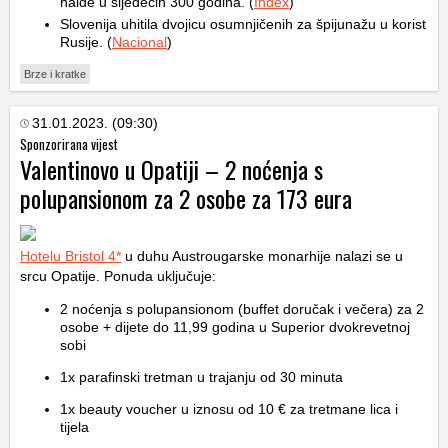
naiđe u sljedećih 300 godina. (
Index
)
Slovenija uhitila dvojicu osumnjičenih za špijunažu u korist
Rusije. (
Nacional
)
Brze i kratke
31.01.2023. (09:30)
Sponzorirana vijest
Valentinovo u Opatiji – 2 noćenja s
polupansionom za 2 osobe za 173 eura
Hotelu Bristol 4*
u duhu Austrougarske monarhije nalazi se u
srcu Opatije. Ponuda uključuje:
2 noćenja s polupansionom (buffet doručak i večera) za 2
osobe + dijete do 11,99 godina u Superior dvokrevetnoj
sobi
1x parafinski tretman u trajanju od 30 minuta
1x beauty voucher u iznosu od 10 € za tretmane lica i
tijela