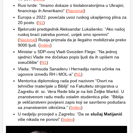
Rusi tvrde: “Imamo dokaze o biolaboratorijima u Ukrajini,
financiraju ih Amerikanci” (
Nacional
)
Europa u 2022. povećala uvoz ruskog ukapljenog plina za
20 posto. (
N1
)
Bjeloruski predsjednik Aleksandar Lukašenko: “Ako našoj
ruskoj braći zatreba pomoć, uvijek smo spremni”
(
Nacional
) Rusija priznala da je ilegalno mobilizirala preko
9000 ljudi. (
Index
)
Ministar u SDP-ovoj Vladi Gvozden Flego: “Na jednoj
sjednici Vlade me dočekao popis ljudi da ih upišem na
sveučilište” (
N1
)
Vlada: “Presuda Sanaderu i Hernadiju nema učinke na
ugovore između RH i MOL-a” (
N1
)
Mentorica diplomskog rada pod nazivom “Osvrt na
tehničke materijale u Bibliji” na Fakultetu strojarstva u
Zagrebu dr. sc. Vera Rede bila je na listi Željke Markić. U
znanstvenom radu među ostalim studentica piše: “Biblija
je veličanstveni povijesni zapis koji se savršeno podudara
sa znanstvenim otkrićima.” (
Index
)
U nedjelju prosvjed u Zagrebu: “Da se
slučaj Matijanić
više nikada ne ponovi” (
Index
)