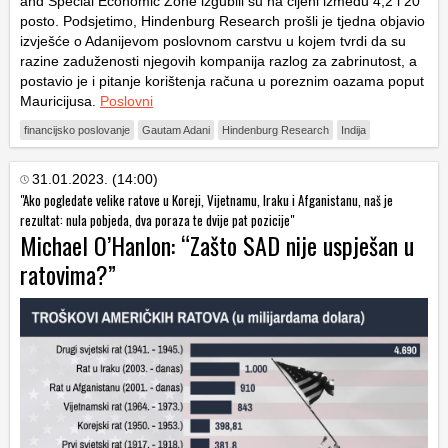
and Special Economic Zone izgubili su na cijeni između 4,2 i 20
posto. Podsjetimo, Hindenburg Research prošli je tjedna objavio
izvješće o Adanijevom poslovnom carstvu u kojem tvrdi da su
razine zaduženosti njegovih kompanija razlog za zabrinutost, a
postavio je i pitanje korištenja računa u poreznim oazama poput
Mauricijusa.
Poslovni
financijsko poslovanje
Gautam Adani
Hindenburg Research
Indija
31.01.2023. (14:00)
"Ako pogledate velike ratove u Koreji, Vijetnamu, Iraku i Afganistanu, naš je
rezultat: nula pobjeda, dva poraza te dvije pat pozicije"
Michael O’Hanlon: “Zašto SAD nije uspješan u
ratovima?”