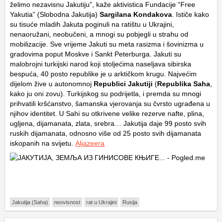
želimo nezavisnu Jakutiju”, kaže aktivistica Fundacije “Free
Yakutia” (Slobodna Jakutija)
Sargilana Kondakova
. Ističe kako
su tisuće mladih Jakuta poginuli na ratištu u Ukrajini,
nenaoružani, neobučeni, a mnogi su pobjegli u strahu od
mobilizacije. Sve vrijeme Jakuti su meta rasizma i šovinizma u
gradovima poput Moskve i Sankt Peterburga. Jakuti su
malobrojni turkijski narod koji stoljećima naseljava sibirska
bespuća, 40 posto republike je u arktičkom krugu. Najvećim
dijelom žive u autonomnoj
Republici Jakutiji
(
Republika Saha
,
kako ju oni zovu). Turkijskog su podrijetla, i premda su mnogi
prihvatili kršćanstvo, šamanska vjerovanja su čvrsto ugrađena u
njihov identitet. U Sahi su otkrivene velike rezerve nafte, plina,
ugljena, dijamanata, zlata, srebra… Jakutija daje 99 posto svih
ruskih dijamanata, odnosno više od 25 posto svih dijamanata
iskopanih na svijetu.
Aljazeera
Jakutija (Saha)
neovisnost
rat u Ukrajini
Rusija