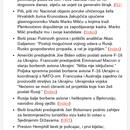
dogovore danas, stječu se uvjeti za generalni štrajk. (
N1)
Piši, piši mi: Nacional objavio poruke uhićenoga šefa
Hrvatskih šuma Krunoslava Jakupčića upućene
glasnogovorniku Vlade Marku Miliću u kojima traži
Plenkovićevo dopuštenje za zapošljavanje kadra. Marko
Milić predlaže mu i svoje kandidate. (
Index
)
Bivši pisac Putinovih govora i politički analitičar Abas
Galjamov: “Postoji mogućnost vojnog udara u Rusiji.
Rusko gospodarstvo propada, a rat je izgubljen.” (
Index
)
Američki predsjednik Joe Biden odbio poslati avione F-16
za Ukrajinu. Francuski predsjednik Emmanuel Macron o
slanju borbenih aviona Ukrajini: “Ništa nije isključeno.”
Poljska spremna poslati borbene avione F-16 Ukrajini u
koordinaciji s NATO-om. Francuska i Australja zajedno će
proizvoditi streljivo za Ukrajinu. Ukrajinska vojska:
“Nećemo se moći obraniti od projektila koje Iran želi
poslati Rusiji.” (
Index
)
Rusija šalje borbene avione i helikoptere u Bjelorusiju,
navodno zbog vježbi. (
Index
)
Bivši brazilski predsjednik Jair Bolsonaro podnio zahtjev
za šestomjesečnu turističku vizu kako bi ostao u
Sjedinjenim Državama. (
HRT
)
Preston Hemphill šesti je policajac, i prvi bijelac,