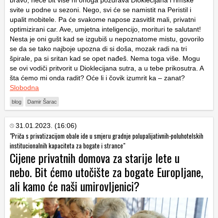
svite u podne u sezoni. Nego, svi će se namistit na Peristil i
upalit mobitele. Pa će svakome napose zasvitlit mali, privatni
optimizirani car. Ave, umjetna inteligencijo, morituri te salutant!
Nesta je oni gušt kad se izgubiš u nepoznatome mistu, govorilo
se da se tako najboje upozna di si doša, mozak radi na tri
špirale, pa si sritan kad se opet nađeš. Nema toga više. Mogu
se ovi vodiči pritvorit u Dioklecijana sutra, a u tebe prikosutra. A
šta ćemo mi onda radit? Oće li i čovik izumrit ka – zanat?
Slobodna
blog
Damir Šarac
31.01.2023. (16:06)
"Priča s privatizacijom obale ide u smjeru gradnje polupalijativnih-poluhotelskih
institucionalnih kapaciteta za bogate i strance"
Cijene privatnih domova za starije lete u
nebo. Bit ćemo utočište za bogate Europljane,
ali kamo će naši umirovljenici?