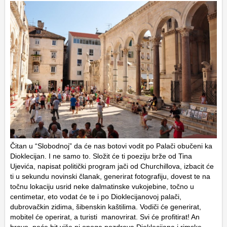
Čitan u “Slobodnoj” da će nas botovi vodit po Palači obučeni ka
Dioklecijan. I ne samo to. Složit će ti poeziju brže od Tina
Ujevića, napisat politički program jači od Churchillova, izbacit će
ti u sekundu novinski članak, generirat fotografiju, dovest te na
točnu lokaciju usrid neke dalmatinske vukojebine, točno u
centimetar, eto vodat će te i po Dioklecijanovoj palači,
dubrovačkin zidima, šibenskin kaštilima. Vodiči će generirat,
mobitel će operirat, a turisti manovrirat. Svi će profitirat! An
bravo, neće bit više ni onoga pozdrava Dioklecijana i rimske