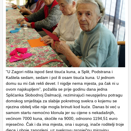
“U Zagori ništa ispod šest tisuća kuna, a Split, Podstrana i
Kaštela sedam, sedam i pol ili osam tisuća kuna. U jednom
domu su mi čak rekli devet. I nigdje nema mjesta, pa čak ni u
ovom najskupljem”, požalila se prije godinu dana jedna
Splićanka Slobodnoj Dalmaciji, rezimirajući neuspješnu potragu
domskog smještaja za slabije pokretnog svekra o kojemu se
njezina obitelj više nije mogla brinuti kod kuće. Danas bi već u
samom startu nemoćno klonula jer su cijene s nekadašnjih,
većinom 7000 kuna, skočile na 9000, odnosno 1194,51 euro
mjesečno. Čak i da ima mjesta, ona i suprug, inače roditelji troje
djece i oboje zaposleni, uz svekrovu prosječnu mirovinu