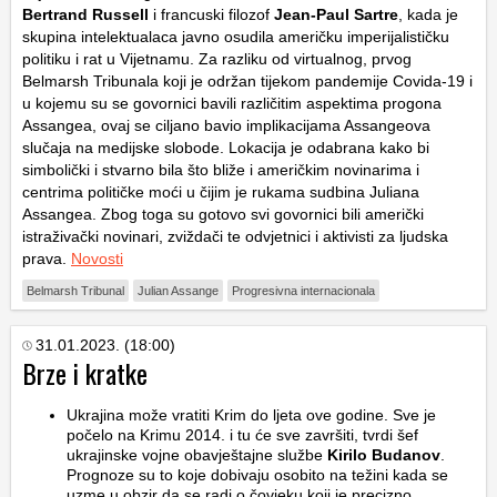
Bertrand Russell
i francuski filozof
Jean-Paul Sartre
, kada je
skupina intelektualaca javno osudila američku imperijalističku
politiku i rat u Vijetnamu. Za razliku od virtualnog, prvog
Belmarsh Tribunala koji je održan tijekom pandemije Covida-19 i
u kojemu su se govornici bavili različitim aspektima progona
Assangea, ovaj se ciljano bavio implikacijama Assangeova
slučaja na medijske slobode. Lokacija je odabrana kako bi
simbolički i stvarno bila što bliže i američkim novinarima i
centrima političke moći u čijim je rukama sudbina Juliana
Assangea. Zbog toga su gotovo svi govornici bili američki
istraživački novinari, zviždači te odvjetnici i aktivisti za ljudska
prava.
Novosti
Belmarsh Tribunal
Julian Assange
Progresivna internacionala
31.01.2023. (18:00)
Brze i kratke
Ukrajina može vratiti Krim do ljeta ove godine. Sve je
počelo na Krimu 2014. i tu će sve završiti, tvrdi šef
ukrajinske vojne obavještajne službe
Kirilo Budanov
.
Prognoze su to koje dobivaju osobito na težini kada se
uzme u obzir da se radi o čovjeku koji je precizno