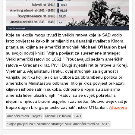
Koje se lekcije mogu izvući iz velikih ratova koje je SAD vodio
kroz povijest te kako ih primijeniti na današnji rivalitet s Kinom,
pitanja su kojima se američki stručnjak
Michael O’Hanlon
bavi
su svojoj novoj knjizi “Vojna povijest za suvremene stratege:
Veliki američki ratovi od 1861.” Proučavajući sedam američkih
ratova – Građanski rat, Prvi i Drugi svjetski rat te ratove u Koreji,
Vijetnamu, Afganistanu i Iraku, ovaj stručnjak za sigurnost i
vanjsku politiku koji je i član Odbora za obrambenu politiku pri
američkom Ministarstvu odbrane, htio je kroz povijest prikazati
ciljeve i ishode ratnih sukoba, odnosno s kojim su zamislima
američki lideri ulazili u njih. “Ratovi su se uvijek pokretali s
idejom o njihovu brzom uspjehu i završetku. Gotovo uvijek rat je
trajao dugo i bilo ga je teško završiti”, ističe O’Hanlon.
Aljazeera
američki ratovi u svijetu
Michael O'Hanlon
SAD
“Vojna povijest za suvremene stratege: Veliki američki ratovi od 1861.”