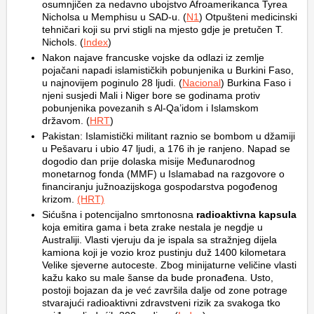
osumnjičen za nedavno ubojstvo Afroamerikanca Tyrea
Nicholsa u Memphisu u SAD-u. (
N1
) Otpušteni medicinski
tehničari koji su prvi stigli na mjesto gdje je pretučen T.
Nichols. (
Index
)
Nakon najave francuske vojske da odlazi iz zemlje
pojačani napadi islamističkih pobunjenika u Burkini Faso,
u najnovijem poginulo 28 ljudi. (
Nacional
) Burkina Faso i
njeni susjedi Mali i Niger bore se godinama protiv
pobunjenika povezanih s Al-Qa’idom i Islamskom
državom. (
HRT
)
Pakistan: Islamistički militant raznio se bombom u džamiji
u Pešavaru i ubio 47 ljudi, a 176 ih je ranjeno. Napad se
dogodio dan prije dolaska misije Međunarodnog
monetarnog fonda (MMF) u Islamabad na razgovore o
financiranju južnoazijskoga gospodarstva pogođenog
krizom.
(HRT)
Sićušna i potencijalno smrtonosna
radioaktivna kapsula
koja emitira gama i beta zrake nestala je negdje u
Australiji. Vlasti vjeruju da je ispala sa stražnjeg dijela
kamiona koji je vozio kroz pustinju duž 1400 kilometara
Velike sjeverne autoceste. Zbog minijaturne veličine vlasti
kažu kako su male šanse da bude pronađena. Usto,
postoji bojazan da je već završila dalje od zone potrage
stvarajući radioaktivni zdravstveni rizik za svakoga tko