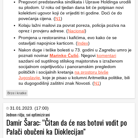
Pregovori predstavnika sindikata i Uprave Holdinga urodili
su plodom. U roku od tjedan dana bit će potpisan novi
kolektivni ugovor koji će vrijediti tri godine. Doći će do
povećanja cijena. (
N1
)
Kolaju lažni mailovi za povrat poreza, policija poziva na
oprez i provjeru adrese. (
Nacional
)
Promjena u restoranima i kafićima, evo kako će se
ostavljati napojnice karticom. (
Index
)
Nakon duge i teške bolesti u 73. godini u Zagrebu umro je
poznati novinar
Marinko Čulić
. Njegovi
komentari
sazdani od suptilnog stilskog majstorstva s izraženom
socijalnom osjetljivošću i panoramskim pregledom
političkih i socijalnih kretanja
na prostoru bivše
Jugoslavije
, koje je pisao u kolumni Aritmetika politike, bili
su dugogodišnji zaštitni znak Novosti. (
N1
)
Brze i kratke
31.01.2023. (17:00)
Jednon ričju, svi optimizirani
Damir Šarac: “Čitan da će nas botovi vodit po
Palači obučeni ka Dioklecijan”