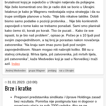
brutalnost kojoj je svjedočio u Ukrajini natjerala da pobjegne.
Nije želio komentirati ono što je radio dok se borio u Ukrajini.
Istaknuo je kako je Wagneru nedostajala vojna strategija i da su
trupe smišljale planove u hodu. “Nije bilo nikakve taktike. Dobili
bismo samo podatke o poziciji protivnika… Nije bilo konkretnih
zapovijedi o tome kako se trebamo ponašati. Sami smo planirali
kako ćemo ići, korak po korak. Tko će pucati… Kako će sve
ispasti, to je bio naš problem”, opisao je. Počeo je s 10 ljudi pod
svojim zapovjedništvom, a taj broj je porastao nakon novačenja
zatvorenika: “Na kraju sam imao puno ljudi pod svojim
zapovjedništvom. Nisam mogao niti nabrojiti koliko. Bili su u
stalnoj cirkulaciji. Mrtva tijela, još zatvorenika, još mrtvih tijela,
još zatvorenika”, kaže Medvedev koji je sad u Norveškoj i traži
azil.
Index
Andrej Medvedev
grupa Wagner
prebjeg
rat u Ukrajini
31.01.2023. (10:00)
Brze i kratke
Pregovori predstavnika sindikata i Uprave Holdinga zasad
bez rezultata. Pomirba nije postignuta kao ni dogovor o
povećanju plaća za svih 7000 radnika. Ako se ne