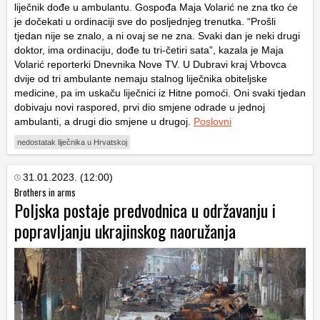
liječnik dođe u ambulantu. Gospođa Maja Volarić ne zna tko će
je dočekati u ordinaciji sve do posljednjeg trenutka. “Prošli
tjedan nije se znalo, a ni ovaj se ne zna. Svaki dan je neki drugi
doktor, ima ordinaciju, dođe tu tri-četiri sata”, kazala je Maja
Volarić reporterki Dnevnika Nove TV. U Dubravi kraj Vrbovca
dvije od tri ambulante nemaju stalnog liječnika obiteljske
medicine, pa im uskaču liječnici iz Hitne pomoći. Oni svaki tjedan
dobivaju novi raspored, prvi dio smjene odrade u jednoj
ambulanti, a drugi dio smjene u drugoj.
Poslovni
nedostatak liječnika u Hrvatskoj
31.01.2023. (12:00)
Brothers in arms
Poljska postaje predvodnica u održavanju i
popravljanju ukrajinskog naoružanja