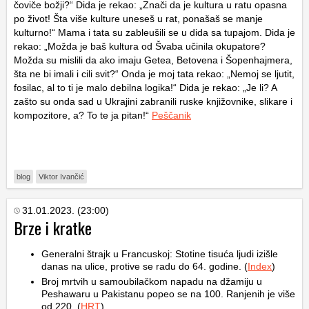
čoviče božji?“ Dida je rekao: „Znači da je kultura u ratu opasna
po život! Šta više kulture uneseš u rat, ponašaš se manje
kulturno!“ Mama i tata su zableušili se u dida sa tupajom. Dida je
rekao: „Možda je baš kultura od Švaba učinila okupatore?
Možda su mislili da ako imaju Getea, Betovena i Šopenhajmera,
šta ne bi imali i cili svit?“ Onda je moj tata rekao: „Nemoj se ljutit,
fosilac, al to ti je malo debilna logika!“ Dida je rekao: „Je li? A
zašto su onda sad u Ukrajini zabranili ruske knjižovnike, slikare i
kompozitore, a? To te ja pitan!“
Peščanik
blog
Viktor Ivančić
31.01.2023. (23:00)
Brze i kratke
Generalni štrajk u Francuskoj: Stotine tisuća ljudi izišle
danas na ulice, protive se radu do 64. godine. (
Index
)
Broj mrtvih u samoubilačkom napadu na džamiju u
Peshawaru u Pakistanu popeo se na 100. Ranjenih je više
od 220. (
HRT
)