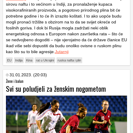
sirovu naftu i to većinom u Indiji, za pronalaženje kupaca
visokorafiniranih proizvoda, a pogotovo prirodnog plina bit će
potrebne godine i to će ih izrazito koštati. I to ako uopće budu
mogli pronaći tržište s obzirom na to da se svijet okreće od
fosilnih goriva. I dok bi Rusija mogla zadržati neki oblik
energetskog odnosa s Europom nakon završetka rata – što će
se nedvojbeno dogoditi – nije vjerojatno da će države članice EU
ikad više sebi dopustiti da budu onoliko ovisne o ruskom plinu
kao što su to bile agresije.
Jutarnji
EU
Indija
Kina
rat u Ukrajini
ruska nafta i plin
31.01.2023. (20:03)
Žene i balun
Svi su poludjeli za ženskim nogometom