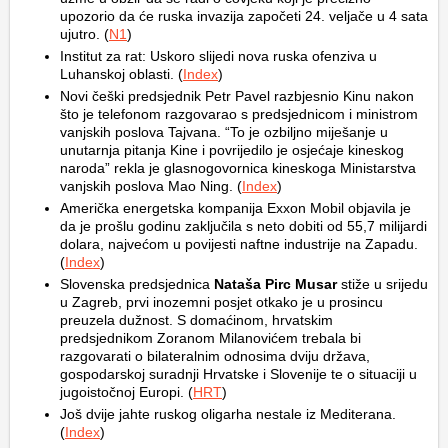
upozorio da će ruska invazija započeti 24. veljače u 4 sata
ujutro. (
N1
)
Institut za rat: Uskoro slijedi nova ruska ofenziva u
Luhanskoj oblasti. (
Index
)
Novi češki predsjednik Petr Pavel razbjesnio Kinu nakon
što je telefonom razgovarao s predsjednicom i ministrom
vanjskih poslova Tajvana. “To je ozbiljno miješanje u
unutarnja pitanja Kine i povrijedilo je osjećaje kineskog
naroda” rekla je glasnogovornica kineskoga Ministarstva
vanjskih poslova Mao Ning. (
Index
)
Američka energetska kompanija Exxon Mobil objavila je
da je prošlu godinu zaključila s neto dobiti od 55,7 milijardi
dolara, najvećom u povijesti naftne industrije na Zapadu.
(
Index
)
Slovenska predsjednica
Nataša Pirc Musar
stiže u srijedu
u Zagreb, prvi inozemni posjet otkako je u prosincu
preuzela dužnost. S domaćinom, hrvatskim
predsjednikom Zoranom Milanovićem trebala bi
razgovarati o bilateralnim odnosima dviju država,
gospodarskoj suradnji Hrvatske i Slovenije te o situaciji u
jugoistočnoj Europi. (
HRT
)
Još dvije jahte ruskog oligarha nestale iz Mediterana.
(
Index
)