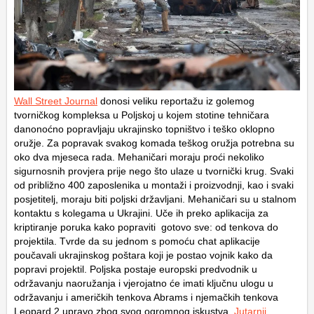
Wall Street Journal
donosi veliku reportažu iz golemog
tvorničkog kompleksa u Poljskoj u kojem stotine tehničara
danonoćno popravljaju ukrajinsko topništvo i teško oklopno
oružje. Za popravak svakog komada teškog oružja potrebna su
oko dva mjeseca rada. Mehaničari moraju proći nekoliko
sigurnosnih provjera prije nego što ulaze u tvornički krug. Svaki
od približno 400 zaposlenika u montaži i proizvodnji, kao i svaki
posjetitelj, moraju biti poljski državljani. Mehaničari su u stalnom
kontaktu s kolegama u Ukrajini. Uče ih preko aplikacija za
kriptiranje poruka kako popraviti gotovo sve: od tenkova do
projektila. Tvrde da su jednom s pomoću chat aplikacije
poučavali ukrajinskog poštara koji je postao vojnik kako da
popravi projektil. Poljska postaje europski predvodnik u
održavanju naoružanja i vjerojatno će imati ključnu ulogu u
održavanju i američkih tenkova Abrams i njemačkih tenkova
Leopard 2 upravo zbog svog ogromnog iskustva.
Jutarnji