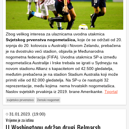
Zbog velikog interesa za ulaznicama uvodna utakmica
Svjetskog prvenstva nogometašica,
koje će se održati od 20.
srpnja do 20. kolovoza u Australiji i Novom Zelandu, prebačena
je na dvostruko veći stadion, objavila je Međunarodna
nogometna federacija (FIFA). Uvodna utakmica SP-a između
nogometašica Australije i Irske trebala se igrati u Sydneyju na
novom stadionu Allianz s kapacitetom od 42.500 gledatelja,
međutim prebačena je na stadion Stadium Australia koji može
primiti više od 82.000 gledatelja. Na SP-u će nastupiti 32
reprezentacije, među kojima nema hrvatskih nogometašica.
Naslov svjetskih prvakinja iz 2019. brane Amerikanke.
Tportal
svjetsko prvenstvo
ženski nogomet
31.01.2023. (19:00)
Vrijeme je za istinu
U Washingtonu održan drugi Belmarsh