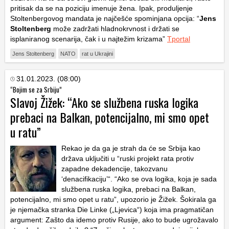
pritisak da se na poziciju imenuje žena. Ipak, produljenje
Stoltenbergovog mandata je najčešće spominjana opcija: “
Jens
Stoltenberg
može zadržati hladnokrvnost i držati se
isplaniranog scenarija, čak i u najtežim krizama”
Tportal
Jens Stoltenberg
NATO
rat u Ukrajini
31.01.2023. (08:00)
“Bojim se za Srbiju”
Slavoj Žižek: “Ako se službena ruska logika
prebaci na Balkan, potencijalno, mi smo opet
u ratu”
Rekao je da ga je strah da će se Srbija kao
država uključiti u “ruski projekt rata protiv
zapadne dekadencije, takozvanu
‘denacifikaciju’“. “Ako se ova logika, koja je sada
službena ruska logika, prebaci na Balkan,
potencijalno, mi smo opet u ratu”, upozorio je Žižek. Šokirala ga
je njemačka stranka Die Linke („Ljevica“) koja ima pragmatičan
argument: Zašto da idemo protiv Rusije, ako to bude ugrožavalo