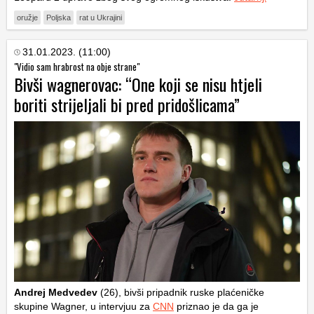
oružje
Poljska
rat u Ukrajini
31.01.2023. (11:00)
"Vidio sam hrabrost na obje strane"
Bivši wagnerovac: “One koji se nisu htjeli
boriti strijeljali bi pred pridošlicama”
Andrej Medvedev
(26), bivši pripadnik ruske plaćeničke
skupine Wagner, u intervjuu za
CNN
priznao je da ga je