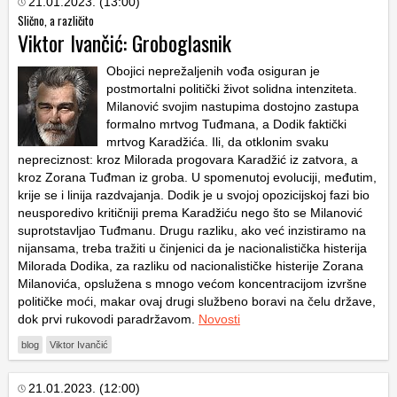
21.01.2023. (13:00)
Slično, a različito
Viktor Ivančić: Groboglasnik
Obojici neprežaljenih vođa osiguran je
postmortalni politički život solidna intenziteta.
Milanović svojim nastupima dostojno zastupa
formalno mrtvog Tuđmana, a Dodik faktički
mrtvog Karadžića. Ili, da otklonim svaku
nepreciznost: kroz Milorada progovara Karadžić iz zatvora, a
kroz Zorana Tuđman iz groba. U spomenutoj evoluciji, međutim,
krije se i linija razdvajanja. Dodik je u svojoj opozicijskoj fazi bio
neusporedivo kritičniji prema Karadžiću nego što se Milanović
suprotstavljao Tuđmanu. Drugu razliku, ako već inzistiramo na
nijansama, treba tražiti u činjenici da je nacionalistička histerija
Milorada Dodika, za razliku od nacionalističke histerije Zorana
Milanovića, opslužena s mnogo većom koncentracijom izvršne
političke moći, makar ovaj drugi službeno boravi na čelu države,
dok prvi rukovodi paradržavom.
Novosti
blog
Viktor Ivančić
21.01.2023. (12:00)