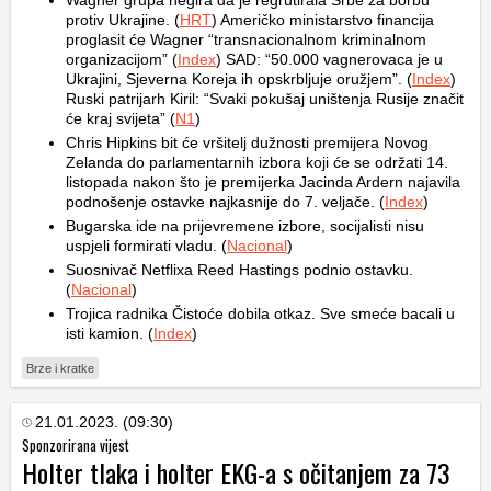
protiv Ukrajine. (
HRT
) Američko ministarstvo financija
proglasit će Wagner “transnacionalnom kriminalnom
organizacijom” (
Index
) SAD: “50.000 vagnerovaca je u
Ukrajini, Sjeverna Koreja ih opskrbljuje oružjem”. (
Index
)
Ruski patrijarh Kiril: “Svaki pokušaj uništenja Rusije značit
će kraj svijeta” (
N1
)
Chris Hipkins bit će vršitelj dužnosti premijera Novog
Zelanda do parlamentarnih izbora koji će se održati 14.
listopada nakon što je premijerka Jacinda Ardern najavila
podnošenje ostavke najkasnije do 7. veljače. (
Index
)
Bugarska ide na prijevremene izbore, socijalisti nisu
uspjeli formirati vladu. (
Nacional
)
Suosnivač Netflixa Reed Hastings podnio ostavku.
(
Nacional
)
Trojica radnika Čistoće dobila otkaz. Sve smeće bacali u
isti kamion. (
Index
)
Brze i kratke
21.01.2023. (09:30)
Sponzorirana vijest
Holter tlaka i holter EKG-a s očitanjem za 73