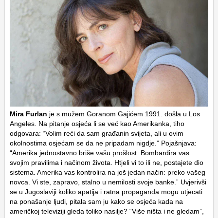
Mira Furlan
je s mužem Goranom Gajićem 1991. došla u Los
Angeles. Na pitanje osjeća li se već kao Amerikanka, tiho
odgovara: “Volim reći da sam građanin svijeta, ali u ovim
okolnostima osjećam se da ne pripadam nigdje.” Pojašnjava:
“Amerika jednostavno briše vašu prošlost. Bombardira vas
svojim pravilima i načinom života. Htjeli vi to ili ne, postajete dio
sistema. Amerika vas kontrolira na još jedan način: preko vašeg
novca. Vi ste, zapravo, stalno u nemilosti svoje banke.” Uvjerivši
se u Jugoslaviji koliko apatija i ratna propaganda mogu utjecati
na ponašanje ljudi, pitala sam ju kako se osjeća kada na
američkoj televiziji gleda toliko nasilje? “Više ništa i ne gledam”,