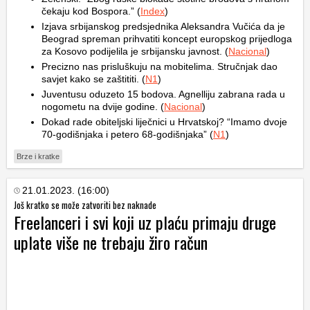
čekaju kod Bospora.” (
Index
)
Izjava srbijanskog predsjednika Aleksandra Vučića da je
Beograd spreman prihvatiti koncept europskog prijedloga
za Kosovo podijelila je srbijansku javnost. (
Nacional
)
Precizno nas prisluškuju na mobitelima. Stručnjak dao
savjet kako se zaštititi. (
N1
)
Juventusu oduzeto 15 bodova. Agnelliju zabrana rada u
nogometu na dvije godine. (
Nacional
)
Dokad rade obiteljski liječnici u Hrvatskoj? “Imamo dvoje
70-godišnjaka i petero 68-godišnjaka” (
N1
)
Brze i kratke
21.01.2023. (16:00)
Još kratko se može zatvoriti bez naknade
Freelanceri i svi koji uz plaću primaju druge
uplate više ne trebaju žiro račun