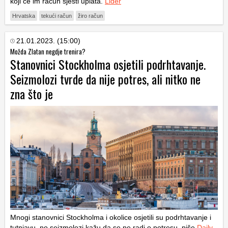
koji će im račun sjesti uplata.
Lider
Hrvatska
tekući račun
žiro račun
21.01.2023. (15:00)
Možda Zlatan negdje trenira?
Stanovnici Stockholma osjetili podrhtavanje.
Seizmolozi tvrde da nije potres, ali nitko ne
zna što je
Mnogi stanovnici Stockholma i okolice osjetili su podrhtavanje i
tutnjavu, no seizmolozi kažu da se ne radi o potresu, piše
Daily