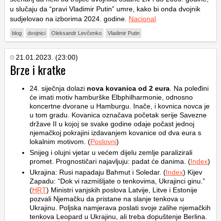
u slučaju da “pravi Vladimir Putin” umre, kako bi onda dvojnik
sudjelovao na izborima 2024. godine.
Nacional
blog
dvojnici
Oleksandr Levčenko
Vladimir Putin
21.01.2023. (23:00)
Brze i kratke
24. siječnja dolazi
nova kovanica od 2 eura
. Na poleđini
će imati motiv hamburške Elbphilharmonie, odnosno
koncertne dvorane u Hamburgu. Inače, i kovnica novca je
u tom gradu. Kovanica označava početak serije Savezne
države II u kojoj se svake godine odaje počast jednoj
njemačkoj pokrajini izdavanjem kovanice od dva eura s
lokalnim motivom. (
Poslovni
)
Snijeg i olujni vjetar u većem dijelu zemlje paralizirali
promet. Prognostičari najavljuju: padat će danima. (
Index
)
Ukrajina: Rusi napadaju Bahmut i Soledar. (
Index
) Kijev
Zapadu: “Dok vi razmišljate o tenkovima, Ukrajinci ginu.”
(
HRT
) Ministri vanjskih poslova Latvije, Litve i Estonije
pozvali Njemačku da pristane na slanje tenkova u
Ukrajinu. Poljska namjerava poslati svoje zalihe njemačkih
tenkova Leopard u Ukrajinu, ali treba dopuštenje Berlina.