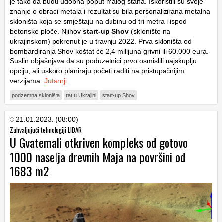
je tako da budu udobna poput malog stana. Iskoristili su svoje
znanje o obradi metala i rezultat su bila personalizirana metalna
skloništa koja se smještaju na dubinu od tri metra i ispod
betonske ploče. Njihov
start-up Shov
(sklonište na
ukrajinskom) pokrenut je u travnju 2022. Prva skloništa od
bombardiranja Shov koštat će 2,4 milijuna grivni ili 60.000 eura.
Suslin objašnjava da su poduzetnici prvo osmislili najskuplju
opciju, ali uskoro planiraju početi raditi na pristupačnijim
verzijama.
Jutarnji
podzemna skloništa
rat u Ukrajini
start-up Shov
21.01.2023. (08:00)
Zahvaljujući tehnologiji LIDAR
U Gvatemali otkriven kompleks od gotovo
1000 naselja drevnih Maja na površini od
1683 m2