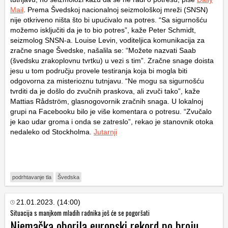
Mail
. Prema Švedskoj nacionalnoj seizmološkoj mreži (SNSN)
nije otkriveno ništa što bi upućivalo na potres. “Sa sigurnošću
možemo isključiti da je to bio potres”, kaže Peter Schmidt,
seizmolog SNSN-a. Louise Levin, voditeljica komunikacija za
zračne snage Švedske, našalila se: “Možete nazvati Saab
(švedsku zrakoplovnu tvrtku) u vezi s tim”. Zračne snage doista
jesu u tom području provele testiranja koja bi mogla biti
odgovorna za misterioznu tutnjavu. “Ne mogu sa sigurnošću
tvrditi da je došlo do zvučnih praskova, ali zvuči tako”, kaže
Mattias Rådström, glasnogovornik zračnih snaga. U lokalnoj
grupi na Facebooku bilo je više komentara o potresu. “Zvučalo
je kao udar groma i onda se zatreslo”, rekao je stanovnik otoka
nedaleko od Stockholma.
Jutarnji
podrhtavanje tla
Švedska
21.01.2023. (14:00)
Situacija s manjkom mladih radnika još će se pogoršati
Njemačka oborila europski rekord po broju