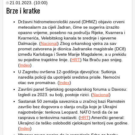
21.01.2023. (10:00)
Brze i kratke
Državni hidrometeorološki zavod (DHMZ) objavio crveni
meteoalarm za cijeli Jadran, čime se sugerira izrazito
opasno vrijeme, posebno na području Rijeke, Kvarnera i
Kvarnerića, Velebitskog kanala te srednje i sjeverne
Dalmacije. (
Nacional
) Zbog orkanskog vjetra za sav
promet zatvorena je dionica Jadranske magistrale (DC8)
između Karlobaga i Svete Marije Magdalene, a u prekidu
su pojedine trajektne linije. (
HRT
) Na Braču pao snijeg.
(
Index
)
U Zagrebu ovršena 12-godišnja djevojčica: Sutkinja
naredila policiji da upotrijebi sredstva prisile. Nemoćni
otac sve promatrao. (
Index
)
Završni panel Svjetskog gospodarskog foruma u Davosu:
Izgledi za 2023. su bolji, postoje rizici. (
Nacional
)
Sastanak 50 zemalja saveznica u zračnoj bazi Ramstein
završio bez dogovora o slanju oružja koje je Ukrajini
najpotrebnije: tenkova Leopard. NATO tvrdi da će se
rasprava o tenkovima nastaviti. (
HRT
) Američki general:
Ukrajinci će teško osloboditi cjelokupni teritorij ove godine.
(
Index
)
Wagner grupa negira da je regrutirala Srbe za borbu