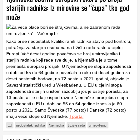
starijih radnika: Iz mirovine se “čupa” tko god
može
Kako bi se nedostatak kvalificiranih radnika stavio pod kontrolu,
potražnja za starijim osobama na tržištu rada raste u cijeloj
Europi. Već deset godina povećava se broj umirovljenika i
starijih radnika koji rade sve dulje, a Njemačka je u tome
premašila europski prosjek. U Njemačkoj se stopa zaposlenosti
u dobi od 55 do 64 godine povećala u roku od deset godina za
deset postotnih bodova, na 72 posto u 2021. godini, objavio je
Savezni statistički ured u Wiesbadenu. U EU u cjelini stopa
zaposlenosti starijih u istom razdoblju još je oštrije porasla, za
13 posto, ali je i dalje ispod razine Njemačke: prosječna stopa
zaposlenosti u EU u dobi od 55 do 64 godine iznosila je 60
posto u 2021. Samo Švedska (77 posto) i Danska (72 posto)
imaju veće stope od Njemačke.
Tportal
EU
nedostatak radnika
Njemačka
tržište rada
umirovljenici