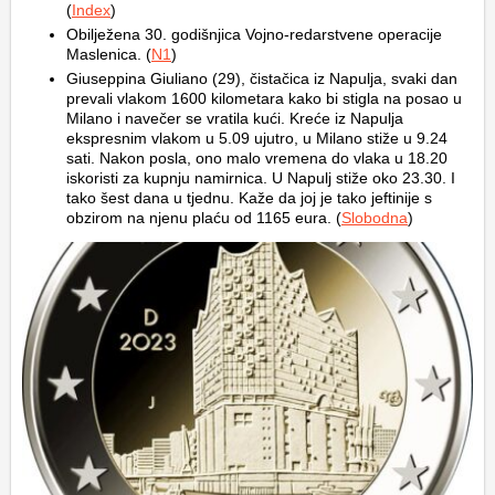
(
Index
)
Obilježena 30. godišnjica Vojno-redarstvene operacije
Maslenica. (
N1
)
Giuseppina Giuliano (29), čistačica iz Napulja, svaki dan
prevali vlakom 1600 kilometara kako bi stigla na posao u
Milano i navečer se vratila kući. Kreće iz Napulja
ekspresnim vlakom u 5.09 ujutro, u Milano stiže u 9.24
sati. Nakon posla, ono malo vremena do vlaka u 18.20
iskoristi za kupnju namirnica. U Napulj stiže oko 23.30. I
tako šest dana u tjednu. Kaže da joj je tako jeftinije s
obzirom na njenu plaću od 1165 eura. (
Slobodna
)