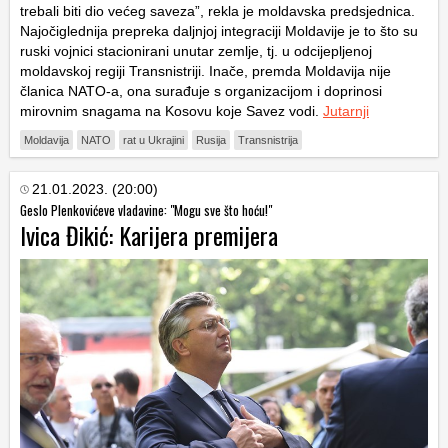
trebali biti dio većeg saveza”, rekla je moldavska predsjednica.
Najočiglednija prepreka daljnjoj integraciji Moldavije je to što su
ruski vojnici stacionirani unutar zemlje, tj. u odcijepljenoj
moldavskoj regiji Transnistriji. Inače, premda Moldavija nije
članica NATO-a, ona surađuje s organizacijom i doprinosi
mirovnim snagama na Kosovu koje Savez vodi.
Jutarnji
Moldavija
NATO
rat u Ukrajini
Rusija
Transnistrija
21.01.2023. (20:00)
Geslo Plenkovićeve vladavine: "Mogu sve što hoću!"
Ivica Đikić: Karijera premijera