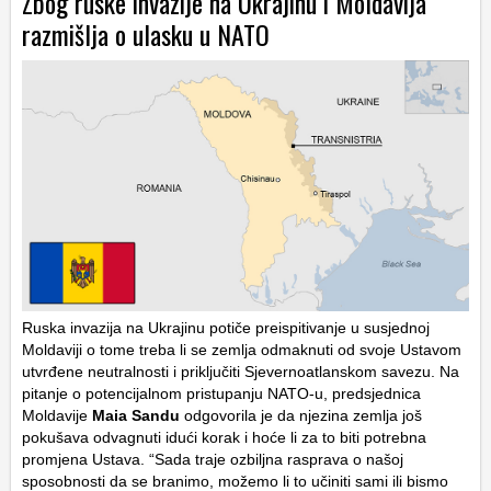
Zbog ruske invazije na Ukrajinu i Moldavija
razmišlja o ulasku u NATO
Ruska invazija na Ukrajinu potiče preispitivanje u susjednoj
Moldaviji o tome treba li se zemlja odmaknuti od svoje Ustavom
utvrđene neutralnosti i priključiti Sjevernoatlanskom savezu. Na
pitanje o potencijalnom pristupanju NATO-u, predsjednica
Moldavije
Maia Sandu
odgovorila je da njezina zemlja još
pokušava odvagnuti idući korak i hoće li za to biti potrebna
promjena Ustava. “Sada traje ozbiljna rasprava o našoj
sposobnosti da se branimo, možemo li to učiniti sami ili bismo