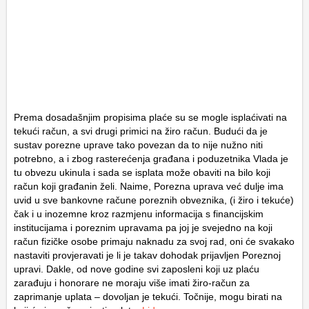
Prema dosadašnjim propisima plaće su se mogle isplaćivati na
tekući račun, a svi drugi primici na žiro račun. Budući da je
sustav porezne uprave tako povezan da to nije nužno niti
potrebno, a i zbog rasterećenja građana i poduzetnika Vlada je
tu obvezu ukinula i sada se isplata može obaviti na bilo koji
račun koji građanin želi. Naime, Porezna uprava već dulje ima
uvid u sve bankovne račune poreznih obveznika, (i žiro i tekuće)
čak i u inozemne kroz razmjenu informacija s financijskim
institucijama i poreznim upravama pa joj je svejedno na koji
račun fizičke osobe primaju naknadu za svoj rad, oni će svakako
nastaviti provjeravati je li je takav dohodak prijavljen Poreznoj
upravi. Dakle, od nove godine svi zaposleni koji uz plaću
zarađuju i honorare ne moraju više imati žiro-račun za
zaprimanje uplata – dovoljan je tekući. Točnije, mogu birati na