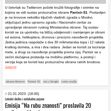
U četvrtak su Twitterom počele kružiti fotografije i snimke na
kojima se vidi sustav protuzračne obrane
Pantsir-S1
. Postavljen
je na krovove nekoliko ključnih vladinih zgrada u Moskvi,
uključujući jednu upravnu zgradu i Nacionalni centar za
upravljanje obranom ruskog Ministarstva obrane. Taj sustav
koristi se za upotrebu na bližoj udaljenosti i namijenjen je obrani
od aviona, helikoptera, dronova i precizno navođenih projektila.
Jedna jedinica raspolaže s dva 30 milimetarska topa i 12 raketa
kratkog dometa, a ima i dva radara. Jedan se koristi za lociranje
mete, a drugi za navođenje projektila prema njoj. Pantsir se u
većini slučajeva postavlja na mobilnu platformu, a postoji i
verzija koja se koristi kao protuzračna obrana ratnih brodova.
Jutarnji
obrana Moskve
Pantsir-S1
rat u Ukrajini
rusko oružje
21.01.2023. (18:00)
Lokalni dečko i nelokalne pojave
Emisija “Na rubu znanosti” proslavila 20