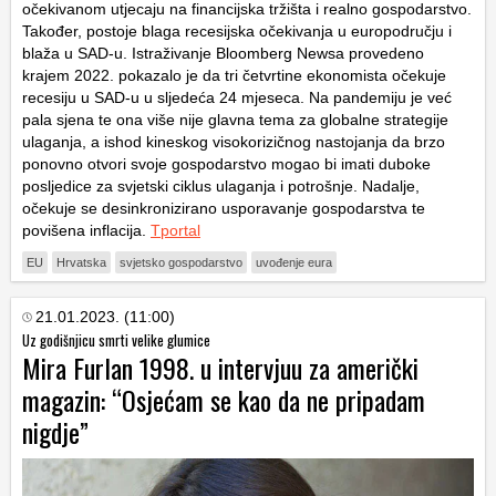
očekivanom utjecaju na financijska tržišta i realno gospodarstvo.
Također, postoje blaga recesijska očekivanja u europodručju i
blaža u SAD-u. Istraživanje Bloomberg Newsa provedeno
krajem 2022. pokazalo je da tri četvrtine ekonomista očekuje
recesiju u SAD-u u sljedeća 24 mjeseca. Na pandemiju je već
pala sjena te ona više nije glavna tema za globalne strategije
ulaganja, a ishod kineskog visokorizičnog nastojanja da brzo
ponovno otvori svoje gospodarstvo mogao bi imati duboke
posljedice za svjetski ciklus ulaganja i potrošnje. Nadalje,
očekuje se desinkronizirano usporavanje gospodarstva te
povišena inflacija.
Tportal
EU
Hrvatska
svjetsko gospodarstvo
uvođenje eura
21.01.2023. (11:00)
Uz godišnjicu smrti velike glumice
Mira Furlan 1998. u intervjuu za američki
magazin: “Osjećam se kao da ne pripadam
nigdje”