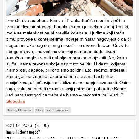
Između dva autobusa Kineza i Branka Bačića s onim vječitim
izrazom lica smotanoga bodula kojemu je utekao zadnji trajekt,
moja se malenkost ne bi previše kolebala. Ljudima koji treću
zimu provode u kontejnerima, novi je ministar nagovijestio da bi
dogodine, ako bog da, mogli useliti – u drvene kućice. Čuvši tu
ubogu objavu, i najveći naivac koji se nadao da bi stvari
konačno mogle krenuti nabolje, morao se otrijezniti. Ne, žalim
slučaj, nama rekonstrukcije naprosto ne idu. U destrukcijama
nismo loši, dapače, prilično smo solidni. Eto, recimo, trideset i
žuntu godina zdušno razaramo ono što smo baštinili od
socijalizma, ali još uvijek ni izbliza nismo uspjeli sve soriti. Osim
toga, kako se nadati rekonstrukciji potresom poharane Banije
kad nam šest godina treba da bismo – rekonstruirali Vladu?
Slobodna
Andrej Plenković
blog
Ivica Ivanišević
21.01.2023. (21:00)
Imaju li izbora uopće?