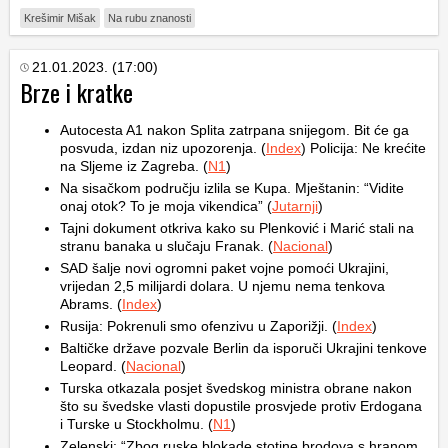
Krešimir Mišak
Na rubu znanosti
21.01.2023. (17:00)
Brze i kratke
Autocesta A1 nakon Splita zatrpana snijegom. Bit će ga
posvuda, izdan niz upozorenja. (
Index
) Policija: Ne krećite
na Sljeme iz Zagreba. (
N1
)
Na sisačkom području izlila se Kupa. Mještanin: “Vidite
onaj otok? To je moja vikendica” (
Jutarnji
)
Tajni dokument otkriva kako su Plenković i Marić stali na
stranu banaka u slučaju Franak. (
Nacional
)
SAD šalje novi ogromni paket vojne pomoći Ukrajini,
vrijedan 2,5 milijardi dolara. U njemu nema tenkova
Abrams. (
Index
)
Rusija: Pokrenuli smo ofenzivu u Zaporižji. (
Index
)
Baltičke države pozvale Berlin da isporuči Ukrajini tenkove
Leopard. (
Nacional
)
Turska otkazala posjet švedskog ministra obrane nakon
što su švedske vlasti dopustile prosvjede protiv Erdogana
i Turske u Stockholmu. (
N1
)
Zelenski: “Zbog ruske blokade stotine brodova s hranom