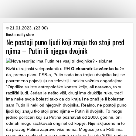
KATEGORIJE
21.01.2023. (23:00)
Ruski reality show
Ne postoji puno ljudi koji znaju tko stoji pred
HRVATSKI
njima – Putin ili njegov dvojnik
WEB
Bivši ukrajinski veleposlanik u RH
Oleksandr Levčenko
kaže
da, prema planu FSB-a, Putin sada ima trojicu dvojnika koji se
povremeno pojavljuju na televiziji i nekim važnim događajima.
“Otprilike su iste antropološke konstrukcije, ali naravno, to su
različiti ljudi. Jedan je nešto viši, drugi ima drukčije ruke, treći
ima neke svoje bolesti tako da do kraja i ne znaš je li bolestan
sam Putin ili neki od njegovih dvojnika. Realno, ne postoji puno
ljudi koji znaju tko stoji pred njima – Putin ili dvojnik. To mogu
jedino političari koji su Putina poznavali od 2000. godine, oni
odmah mogu razlikovati original od kopije. Nije isključeno ni to
da pravog Putina zapravo više nema. Moguće je da FSB ima
scenarij da neki od trojice dvojnika ostane živ i do 2036. godine,