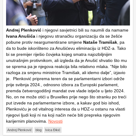
Andrej Plenković
i njegovi savjetnici bili su naumili da namame
Ivana Anušića
i njegovu stranačku organizaciju da se žešće
pobune protiv neargumentirane smjene
Nataše Tramišak
, pa
da to bude iskorišteno za Anušićevu eliminaciju iz HDZ-a. Tako
bi se premijer riješio čovjeka kojeg smatra najozbiljnijim
unutrašnjim protivnikom, ali izgleda da je Anušić shvatio što mu
se sprema pa je njegova reakcija bila relativno mlaka. “Nije bilo
razloga za smjenu ministrice Tramišak, ali idemo dalje”, izjavio
je. Plenković priprema teren da se parlamentarni izbori održe
prije svibnja 2024., odnosno izbora za Europski parlament,
premda četverogodišnji mandat ove vlade istječe u ljeto 2024.
No, on ne može otići u Bruxelles prije nego što stranku po treći
put izvede na parlamentarne izbore, a kakav god bio ishod,
Plenkoviću je od vitalnog interesa da u HDZ-u ostanu na vlasti
njegovi ljudi koji ni na koji način neće biti prepreka njegovim
karijernim planovima.
Novosti
Andrej Plenković
blog
Ivica Đikić