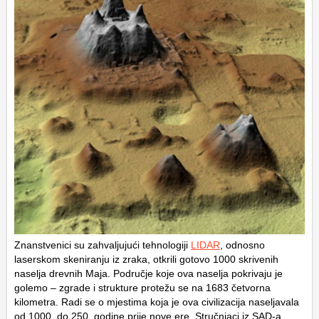
Znanstvenici su zahvaljujući tehnologiji
LIDAR
, odnosno
laserskom skeniranju iz zraka, otkrili gotovo 1000 skrivenih
naselja drevnih Maja. Područje koje ova naselja pokrivaju je
golemo – zgrade i strukture protežu se na 1683 četvorna
kilometra. Radi se o mjestima koja je ova civilizacija naseljavala
od 1000. do 250. godine prije nove ere. Stručnjaci iz SAD-a,