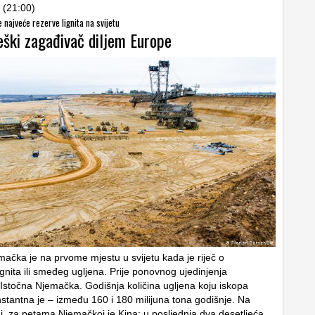
 (21:00)
 najveće rezerve lignita na svijetu
eški zagađivač diljem Europe
ačka je na prvome mjestu u svijetu kada je riječ o
lignita ili smeđeg ugljena. Prije ponovnog ujedinjenja
e Istočna Njemačka. Godišnja količina ugljena koju iskopa
tantna je – između 160 i 180 milijuna tona godišnje. Na
ni, za petama Njemačkoj je Kina: u posljednja dva desetljeća