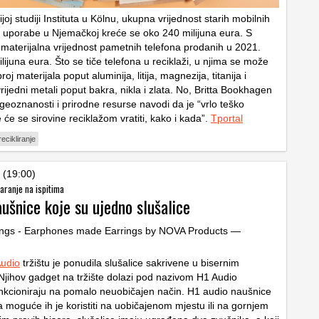
oj studiji Instituta u Kölnu, ukupna vrijednost starih mobilnih
n uporabe u Njemačkoj kreće se oko 240 milijuna eura. S
 materijalna vrijednost pametnih telefona prodanih u 2021.
lijuna eura. Što se tiče telefona u reciklaži, u njima se može
roj materijala poput aluminija, litija, magnezija, titanija i
vrijedni metali poput bakra, nikla i zlata. No, Britta Bookhagen
a geoznanosti i prirodne resurse navodi da je “vrlo teško
je će se sirovine reciklažom vratiti, kako i kada”.
Tportal
recikliranje
 (19:00)
aranje na ispitima
ušnice koje su ujedno slušalice
udio
tržištu je ponudila slušalice sakrivene u bisernim
jihov gadget na tržište dolazi pod nazivom H1 Audio
unkcioniraju na pomalo neuobičajen način. H1 audio naušnice
 moguće ih je koristiti na uobičajenom mjestu ili na gornjem