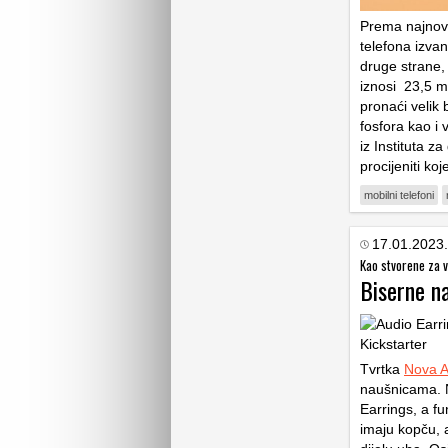
Prema najnovij
telefona izva
druge strane,
iznosi 23,5 mi
pronaći velik b
fosfora kao i 
iz Instituta z
procijeniti ko
mobilni telefoni
17.01.2023.
Kao stvorene za v
Biserne na
Tvrtka
Nova A
naušnicama. N
Earrings, a f
imaju kopču, a