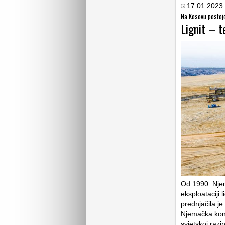
17.01.2023.
Na Kosovu postoje
Lignit – t
Od 1990. Njem
eksploataciji 
prednjačila j
Njemačka kons
svjetskoj razi