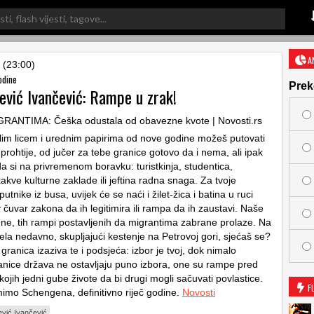
A
 (23:00)
odine
Prek
ević Ivančević: Rampe u zrak!
elim licem i urednim papirima od nove godine možeš putovati
 prohtije, od jučer za tebe granice gotovo da i nema, ali ipak
a si na privremenom boravku: turistkinja, studentica,
kakve kulturne zaklade ili jeftina radna snaga. Za tvoje
tnike iz busa, uvijek će se naći i žilet-žica i batina u ruci
čuvar zakona da ih legitimira ili rampa da ih zaustavi. Naše
ne, tih rampi postavljenih da migrantima zabrane prolaze. Na
jela nedavno, skupljajući kestenje na Petrovoj gori, sjećaš se?
granica izaziva te i podsjeća: izbor je tvoj, dok nimalo
anice država ne ostavljaju puno izbora, one su rampe pred
kojih jedni gube živote da bi drugi mogli sačuvati povlastice.
F
 mimo Schengena, definitivno riječ godine.
Novosti
ević Ivančević