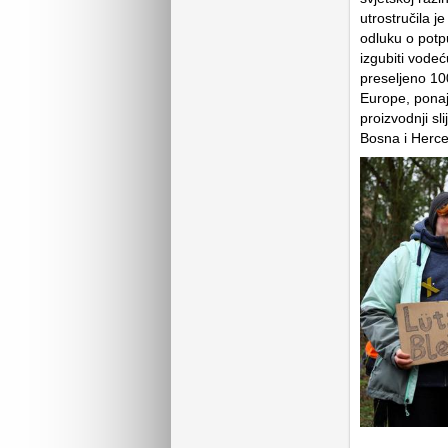
utrostručila j
odluku o potp
izgubiti vode
preseljeno 100
Europe, ponaj
proizvodnji s
Bosna i Herc