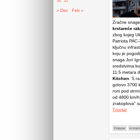
30
31
« Dec
Feb »
Zračne snage 
krstareće ra
zbog kojeg Uk
Patriota PAC-
ključnu infra
koju je pogodi
snaga Juri Ig
sredstvima koj
11,5 metara 
Kitchen
. S r
gotovo 3700 km
roni pod strm
od 4800 km/h.
zrakoplova” 
Tportal
Dnjepar
krstar