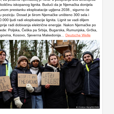
e količinu iskopanog lignita. Budući da je Njemačka donijela
unom prestanku eksploatacije ugljena 2038., sigurno će
ću poziciju. Dosad je širom Njemačke uništeno 300 sela i
.000 ljudi radi eksploatacije lignita. Lignit se vadi diljem
prije radi dobivanja električne energije. Nakon Njemačke po
lijede: Poljska, Češka pa Srbija, Bugarska, Rumunjska, Grčka,
egovina, Kosovo, Sjeverna Makedonija…
Deutsche Welle