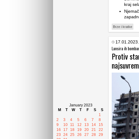
kraj sel
Njemačk
zapadn
Brze i kratke
17.01.2023.
Lansira ih bomba
Protiv sta
najsuvreme
January 2023
M
T
W
T
F
S
S
1
2
3
4
5
6
7
8
9
10
11
12
13
14
15
16
17
18
19
20
21
22
23
24
25
26
27
28
29