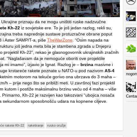
Ukrajine priznaju da ne mogu uništiti ruske nadzvučne
kete Kh-22
iz sovjetske ere. To je još jedan razlog, rekli su,
rajina treba naprednije sustave protuzračne obrane poput
3 i Aster SAMP/T-a, piše
TheWarZone
. “Osim napada na
strukturu još jedna meta bila je stambena zgrada u Dnjepru
o projektil Kh-22”, rekao je glasnogovornik ukrajinskih zračnih
nat. “Naglašavam da je nemoguće oboriti ove projektile
a mi imamo”, izjavio je Ignat. Razlog je –
brzina
masivne i
duge krstareće rakete poznate u NATO-u pod nazivom
AS-4
nogom
aketnim motorom na tekuće gorivo ona ubrzava do 3 maha –
/h – prije nego što se približi meti. U završnoj fazi projektil
im kutom i postiže maksimalnu brzinu veću od 4 maha – više
 Primarno, Kh-22 je razvijen kao takozvani “ubojica nosača
Centa
sa sekundarnom sposobnošću udara na kopnene ciljeve.
eće rakete Kh-22
raketiranje
rusko oružje