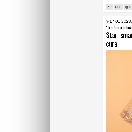
EU
Kina
lignit
17.01.2023.
"Telefoni u ladic
Stari smar
eura