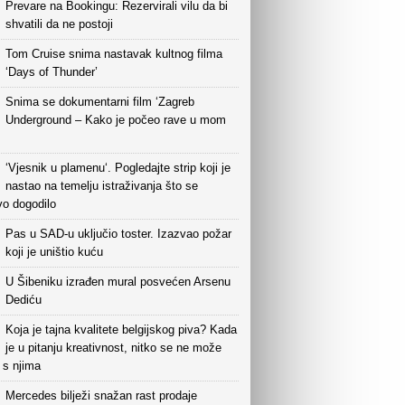
Prevare na Bookingu: Rezervirali vilu da bi
shvatili da ne postoji
Tom Cruise snima nastavak kultnog filma
‘Days of Thunder’
Snima se dokumentarni film ‘Zagreb
Underground – Kako je počeo rave u mom
‘Vjesnik u plamenu‘. Pogledajte strip koji je
nastao na temelju istraživanja što se
vo dogodilo
Pas u SAD-u uključio toster. Izazvao požar
koji je uništio kuću
U Šibeniku izrađen mural posvećen Arsenu
Dediću
Koja je tajna kvalitete belgijskog piva? Kada
je u pitanju kreativnost, nitko se ne može
i s njima
Mercedes bilježi snažan rast prodaje