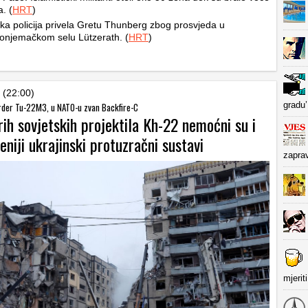
a. (
HRT
)
a policija privela Gretu Thunberg zbog prosvjeda u
onjemačkom selu Lützerath. (
HRT
)
 (22:00)
gradu’
rder Tu-22M3, u NATO-u zvan Backfire-C
rih sovjetskih projektila Kh-22 nemoćni su i
niji ukrajinski protuzračni sustavi
zapra
mjerit