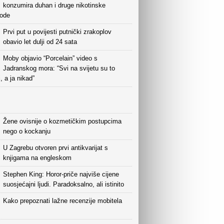
konzumira duhan i druge nikotinske
vode
Prvi put u povijesti putnički zrakoplov
obavio let dulji od 24 sata
Moby objavio “Porcelain” video s
Jadranskog mora: “Svi na svijetu su to
i, a ja nikad”
Žene ovisnije o kozmetičkim postupcima
nego o kockanju
U Zagrebu otvoren prvi antikvarijat s
knjigama na engleskom
Stephen King: Horor-priče najviše cijene
suosjećajni ljudi. Paradoksalno, ali istinito
Kako prepoznati lažne recenzije mobitela