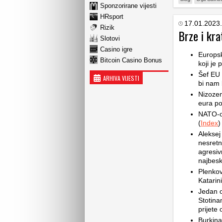
Sponzorirane vijesti
HRsport
17.01.2023.
Rizik
Brze i kra
Slotovi
Casino igre
Europsk
Bitcoin Casino Bonus
koji je 
Šef EU 
ARHIVA VIJESTI
bi nam b
Nizozem
eura po
NATO-ov
(
Index
)
Aleksej
nesretn
agresiv
najbesk
Plenkov
Katarini
Jedan od
Stotina
prijete 
Burkina