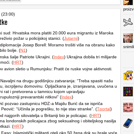
proiz
 (23:00)
tke
i sud: Hrvatska mora platiti 20.000 eura migrantu iz Maroka
preživio požar u policijskoj stanici. (
Jutarnji
)
diplomacije Josep Borell: Moramo trošiti više na obranu kako
snimil
ilo bolje. (
N1
)
ska šalje Patriote Ukrajini. (
Index
) Ukrajina dobila tri milijarde
moći. (
HRT
)
 avion sletio u Rumunjsku: Pratit će ruske vojne aktivnosti.
 Navaljni na drugu godišnjicu zatvaranja: “Treba spasiti našu
u, iscrpljenu domovinu. Opljačkana je, izranjavana, uvučena u
ni rat i pretvorena u tamnicu kojom upravljaju
rupulozniji prevarantski nitkovi” (
Index
)
ić pozvao zastupnicu HDZ-a Majdu Burić da se ispriča
 Peović: “Učinila je pogrešku, to nije stav stranke”. (
Tportal
)
 najgorih silovatelja u Britaniji bio je policajac. (
HRT
)
ma londonskih policajaca zbog seksualnog i obiteljskog nasilja
otkazi. (
HRT
)
 Faso: Islamistički militanti oteli oko 50 žena dok su brale voće