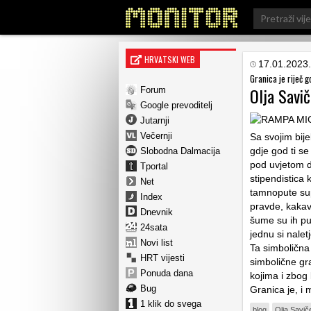
Search
for:
HRVATSKI WEB
17.01.2023.
Granica je riječ g
Olja Savič
Forum
Google prevoditelj
Jutarnji
Večernji
Sa svojim bij
gdje god ti se
Slobodna Dalmacija
pod uvjetom d
Tportal
stipendistica 
Net
tamnopute supu
Index
pravde, kakav 
Dnevnik
šume su ih pu
24sata
jednu si nalet
Novi list
Ta simbolična 
HRT vijesti
simbolične gr
Ponuda dana
kojima i zbog 
Bug
Granica je, i
1 klik do svega
blog
Olja Savič