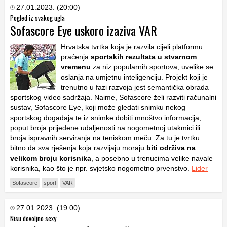
27.01.2023. (20:00)
Pogled iz svakog ugla
Sofascore Eye uskoro izaziva VAR
Hrvatska tvrtka koja je razvila cijeli platformu
praćenja
sportskih rezultata u stvarnom
vremenu
za niz popularnih sportova, uvelike se
oslanja na umjetnu inteligenciju. Projekt koji je
trenutno u fazi razvoja jest semantička obrada
sportskog video sadržaja. Naime, Sofascore želi razviti računalni
sustav, Sofascore Eye, koji može gledati snimku nekog
sportskog događaja te iz snimke dobiti mnoštvo informacija,
poput broja prijeđene udaljenosti na nogometnoj utakmici ili
broja ispravnih serviranja na teniskom meču. Za tu je tvrtku
bitno da sva rješenja koja razvijaju moraju
biti održiva na
velikom broju korisnika
, a posebno u trenucima velike navale
korisnika, kao što je npr. svjetsko nogometno prvenstvo.
Lider
Sofascore
sport
VAR
27.01.2023. (19:00)
Nisu dovoljno sexy