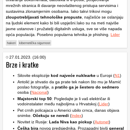
mrežnih stranica ili davanje neovlaštenog pristupa servisima i
sustavima zlonamjernim osobama. Iako takvi trikovi mogu
zloupotrebljavati tehnološke propuste
, najčešće se oslanjaju
na ljudski element kako bi bili uspješni.Iako su na meti najviše
javne ustanove i pružatelji digitalnih usluga, sve se više napada
opća populacija. Posebno popularna tehnika je phishing.
Lider
hakeri
kibernetička sigurnost
27.01.2023. (16:00)
Brze i kratke
Silovite eksplozije
kod najveće nuklearke
u Europi (
N1
)
Antolić je shvatio da ga prate tek nakon što mu je Mamić
poslao fotografije, a
pratilo ga je šestero do sedmero
osoba (
Nacional
)
Majstorski top 50
: Pogledajte je li vaš električar ili
vodoinstalater među najboljima u Hrvatskoj (
Lider
)
Pet crnih policajaca u Americi ubilo crnca, danas objava
snimke.
Očekuju se neredi
(
Index
)
Novitet iz Rusije:
Lada Niva kao pickup
(
Autonet
)
Češka bira
novog predsjednika. Prozapadni bivši
general