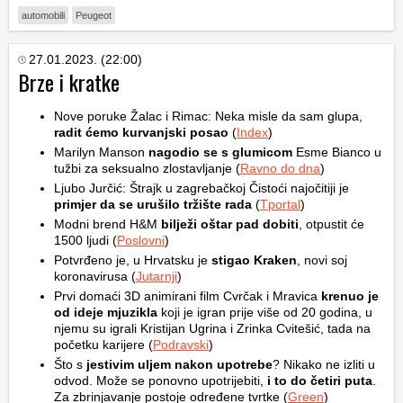
automobili
Peugeot
27.01.2023. (22:00)
Brze i kratke
Nove poruke Žalac i Rimac: Neka misle da sam glupa,
radit ćemo kurvanjski posao
(
Index
)
Marilyn Manson
nagodio se s glumicom
Esme Bianco u
tužbi za seksualno zlostavljanje (
Ravno do dna
)
Ljubo Jurčić: Štrajk u zagrebačkoj Čistoći najočitiji je
primjer da se urušilo tržište rada
(
Tportal
)
Modni brend H&M
bilježi oštar pad dobiti
, otpustit će
1500 ljudi (
Poslovni
)
Potvrđeno je, u Hrvatsku je
stigao Kraken
, novi soj
koronavirusa (
Jutarnji
)
Prvi domaći 3D animirani film Cvrčak i Mravica
krenuo je
od ideje mjuzikla
koji je igran prije više od 20 godina, u
njemu su igrali Kristijan Ugrina i Zrinka Cvitešić, tada na
početku karijere (
Podravski
)
Što s
jestivim uljem nakon upotrebe
? Nikako ne izliti u
odvod. Može se ponovno upotrijebiti,
i to do četiri puta
.
Za zbrinjavanje postoje određene tvrtke (
Green
)