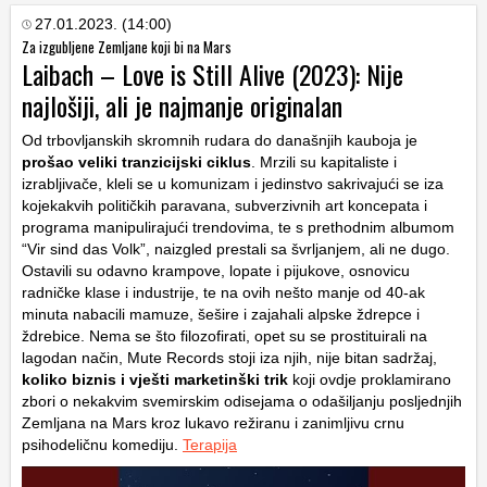
27.01.2023. (14:00)
Za izgubljene Zemljane koji bi na Mars
Laibach – Love is Still Alive (2023): Nije
najlošiji, ali je najmanje originalan
Od trbovljanskih skromnih rudara do današnjih kauboja je
prošao veliki tranzicijski ciklus
. Mrzili su kapitaliste i
izrabljivače, kleli se u komunizam i jedinstvo sakrivajući se iza
kojekakvih političkih paravana, subverzivnih art koncepata i
programa manipulirajući trendovima, te s prethodnim albumom
“Vir sind das Volk”, naizgled prestali sa švrljanjem, ali ne dugo.
Ostavili su odavno krampove, lopate i pijukove, osnovicu
radničke klase i industrije, te na ovih nešto manje od 40-ak
minuta nabacili mamuze, šešire i zajahali alpske ždrepce i
ždrebice. Nema se što filozofirati, opet su se prostituirali na
lagodan način, Mute Records stoji iza njih, nije bitan sadržaj,
koliko biznis i vješti marketinški trik
koji ovdje proklamirano
zbori o nekakvim svemirskim odisejama o odašiljanju posljednjih
Zemljana na Mars kroz lukavo režiranu i zanimljivu crnu
psihodeličnu komediju.
Terapija