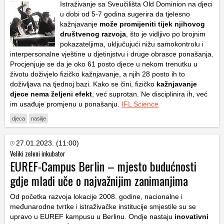
Istraživanje sa Sveučilišta Old Dominion na djeci
u dobi od 5-7 godina sugerira da tjelesno
kažnjavanje
može promijeniti tijek njihovog
društvenog razvoja
, što je vidljivo po brojnim
pokazateljima, uključujući nižu samokontrolu i
interpersonalne vještine u djetinjstvu i druge obrasce ponašanja.
Procjenjuje se da je oko 61 posto djece u nekom trenutku u
životu doživjelo fizičko kažnjavanje, a njih 28 posto ih to
doživljava na tjednoj bazi. Kako se čini, fizičko
kažnjavanje
djece nema željeni efekt
, već suprotan. Ne disciplinira ih, već
im usađuje promjenu u ponašanju.
IFL Science
djeca
nasilje
27.01.2023. (11:00)
Veliki zeleni inkubator
EUREF-Campus Berlin – mjesto budućnosti
gdje mladi uče o najvažnijim zanimanjima
Od početka razvoja lokacije 2008. godine, nacionalne i
međunarodne tvrtke i istraživačke institucije smjestile su se
upravo u EUREF kampusu u Berlinu. Ondje nastaju
inovativni