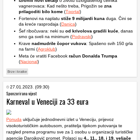
Izronili novi detalji
o životu ozloglašenog čelnika
vagnerovaca: Kad nešto treba, Prigožin se
zna
prilagoditi bilo kome
(
Tportal
)
Fortenovi na naplatu
stiže 9 milijardi kuna
duga. Čini se
da kreće rasprodaja (
Danica
)
Šef ribočuvara: neki su
od krivolova gradili kuće
, danas
smo ga sveli na minimum (
Podravski
)
Krave
nadmudrile čopor vukova
: Spašeno svih 150 grla
na farmi (
Agroklub
)
Meta će vratiti Facebook
račun Donalda Trumpa
(
Nacional
)
Brze i kratke
27.01.2023. (09:30)
Sponzorirana vijest
Karneval u Veneciji za 33 eura
Ponuda
uključuje jednodnevni izlet u Veneciju, prijevoz
visokoturističkim autobusom, pratitelja tijekom putovanja te
razgled prema programu sve za 1 osobu u organizaciji turističke
agencije Darojković promet. Polasci su
4., 11., 18. i 19. veljače