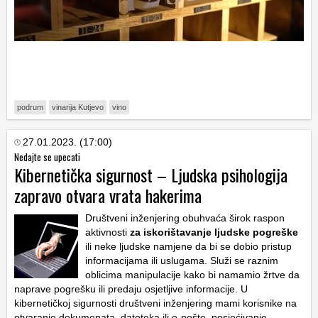
podrum
vinarija Kutjevo
vino
27.01.2023. (17:00)
Nedajte se upecati
Kibernetička sigurnost – Ljudska psihologija
zapravo otvara vrata hakerima
Društveni inženjering obuhvaća širok raspon
aktivnosti
za iskorištavanje ljudske pogreške
ili neke ljudske namjene da bi se dobio pristup
informacijama ili uslugama. Služi se raznim
oblicima manipulacije kako bi namamio žrtve da
naprave pogrešku ili predaju osjetljive informacije. U
kibernetičkoj sigurnosti društveni inženjering mami korisnike na
otvaranje dokumenata, datoteka ili e-pošte, posjećivanje