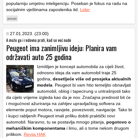
popularniju umjetnu inteligenciju. Poseban je fokus na radu na
socijalnim vještinama zaposlenika itd.
Lider
posao
27.01.2023. (23:00)
A može ga i redovno prati, kad se već nude
Peugeot ima zanimljivu ideju: Planira vam
održavati auto 25 godina
Izmišljen je koncept automobila za cijeli život,
odnosno ideja da vam automobil traje 25
godina,
desetljeće više od prosjeka aktualnih
modela
. Peugeot bi vam htio temeljito obnavljati
automobil, oblog i tapecirung u untrašnjosti tako
da cijelo vrijeme izgleda kao da je nov. Značajna prednost bit će
i mogućnost ažuriranja na zahtjev upravljačkog softvera za
elemente poput motora, rasvjete, povezivosti, navigacije. Tako bi
i kupci rabljenih Peugeot imali priliku dobiti praktički novi
automobil. Naravno, tu se postavlja mnogo pitanja,
pogotovo o
mehaničkim komponentama
i limu, ali o tome nekom drugom
prilikom.
Revija HAK