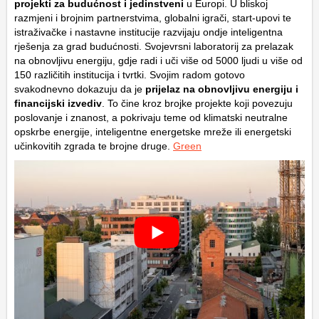
projekti za budućnost i jedinstveni
u Europi. U bliskoj
razmjeni i brojnim partnerstvima, globalni igrači, start-upovi te
istraživačke i nastavne institucije razvijaju ondje inteligentna
rješenja za grad budućnosti. Svojevrsni laboratorij za prelazak
na obnovljivu energiju, gdje radi i uči više od 5000 ljudi u više od
150 različitih institucija i tvrtki. Svojim radom gotovo
svakodnevno dokazuju da je
prijelaz na obnovljivu energiju i
financijski izvediv
. To čine kroz brojke projekte koji povezuju
poslovanje i znanost, a pokrivaju teme od klimatski neutralne
opskrbe energije, inteligentne energetske mreže ili energetski
učinkovitih zgrada te brojne druge.
Green