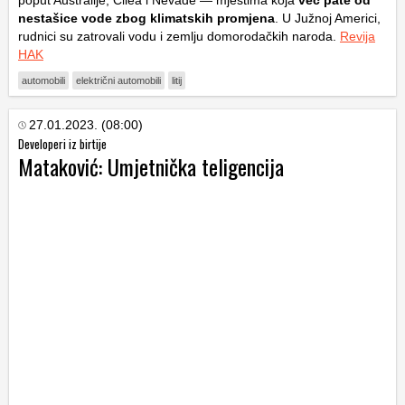
poput Australije, Čilea i Nevade — mjestima koja
već pate od
nestašice vode zbog klimatskih promjena
. U Južnoj Americi,
rudnici su zatrovali vodu i zemlju domorodačkih naroda.
Revija
HAK
automobili
električni automobili
litij
27.01.2023. (08:00)
Developeri iz birtije
Mataković: Umjetnička teligencija