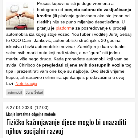
Proces kupovine isti je dugo vremena a
hodogram od
posjeta salonu do zaključivanja
kredita
(ili plaćanja gotovinom ako ste jedan od
rijetkih) nije se puno mijenjao desetljećima. U
pitanju je
platform
a za posredovanje u prodaji
automobila iza kojeg stoje vozač, YouTuber i voditelj Juraj Šebalj
te COO Darin Janković, automobilski stručnjak s 30 godina
iskustva i bivši automobilski novinar. Zamišljen je kao virtualni
salon svih marki auta koji radi stalno, a ne “gura” niti jednu
marku više nego druge. Kada pronađete automobil koji vam se
sviđa, Chiriboo će
pregledati cijene svih dostupnih vozila
tog
tipa i prezentirati vam one koje su najbolje. Ovo štedi vrijeme
kupcu, ali naravno i eliminira cjenkanje s prodavačima u ovoj
fazi.
Netokracija
automobili
Juraj Šebalj
27.01.2023. (12:00)
Manje invazivne odgojne metode
Fizičko kažnnjavanje djece moglo bi unazaditi
njihov socijalni razvoj