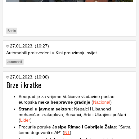
Berlin
27.01.2023. (10:27)
Automobili proizvedeni u Kini preuzimaju svijet
automobili
27.01.2023. (10:00)
Brze i kratke
Beograd je za vrijeme Vučićeve vladavine postao
europska
meka bespravne gradnje
(
Nacional
)
Stranci u javnom sektoru
: Nepalci i Libanonci
mehaničari zrakoplova, Bosanci, Srbi i Ukrajinci poštari
(
Lider
)
Procurile poruke
Josipe Rimac i Gabrijele Žalac
: “Sutra
ćemo dogovoriti s AP” (
N1
)