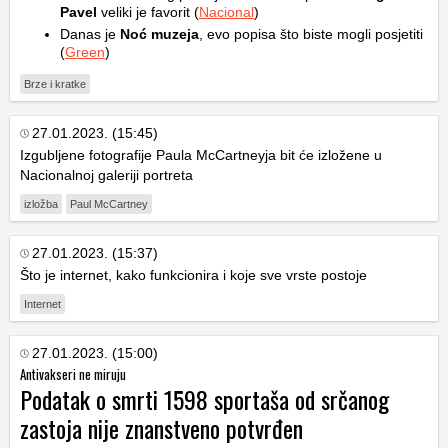
Pavel
veliki je favorit (
Nacional
)
Danas je
Noć muzeja
, evo popisa što biste mogli posjetiti
(
Green
)
Brze i kratke
27.01.2023. (15:45)
Izgubljene fotografije Paula McCartneyja bit će izložene u
Nacionalnoj galeriji portreta
izložba
Paul McCartney
27.01.2023. (15:37)
Što je internet, kako funkcionira i koje sve vrste postoje
Internet
27.01.2023. (15:00)
Antivakseri ne miruju
Podatak o smrti 1598 sportaša od srčanog
zastoja nije znanstveno potvrđen