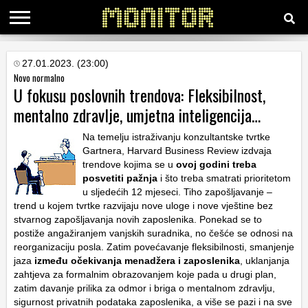
KATEGORIJE
27.01.2023. (23:00)
Novo normalno
U fokusu poslovnih trendova: Fleksibilnost,
HRVATSKI
mentalno zdravlje, umjetna inteligencija…
WEB
Na temelju istraživanju konzultantske tvrtke
Gartnera, Harvard Business Review izdvaja
trendove kojima se u
ovoj godini treba
posvetiti pažnja
i što treba smatrati prioritetom
u sljedećih 12 mjeseci. Tiho zapošljavanje –
trend u kojem tvrtke razvijaju nove uloge i nove vještine bez
stvarnog zapošljavanja novih zaposlenika. Ponekad se to
postiže angažiranjem vanjskih suradnika, no češće se odnosi na
reorganizaciju posla. Zatim povećavanje fleksibilnosti, smanjenje
jaza
između očekivanja menadžera i zaposlenika
, uklanjanja
zahtjeva za formalnim obrazovanjem koje pada u drugi plan,
zatim davanje prilika za odmor i briga o mentalnom zdravlju,
sigurnost privatnih podataka zaposlenika, a više se pazi i na sve