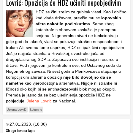
Lovrić: Opozicija će HDZ učiniti nepobjedivim
HDZ
se čini zrelim za gubitak vlasti. Kao i obično
kad vlada državom, previše mu se l
opovskih
afera nakotilo pod skutima
. Samo zbog
katastrofe s obnovom zaslužio je promptnu
smjenu. Ni generalno stvari ne funkcioniraju:
gdje god da takneš, vlast se pokazuje strašno nesposobnom i
trulom.Ali, svemu tome usprkos,
HDZ
se ipak čini nepobjedivim.
Još je najjača stranka u Hrvatskoj, dvostruko jača od
drugoplasiranog
SDP
-a. Zapasava sve institucije i resurse u
državi. Pod njegovom je kontrolom sve, od Ustavnog suda do
Nogometnog saveza. Ni šest godina Plenkovićeva utapanja u
korupcijskim aferama opoziciji
nije bilo dovoljno da se
nametne
kao vjerodostojna alternativa. Nigdje ni stranke ni
ličnosti oko kojih bi se antihadezeovski blok mogao okupiti.
Premda je jasno da se bez ujedinjenja opozicije
HDZ
ne
pobjeđuje.
Jelena Lovrić
za Nacional.
Jelena Lovrić
kolumne
27.01.2023. (18:00)
Strogo čuvana tajna