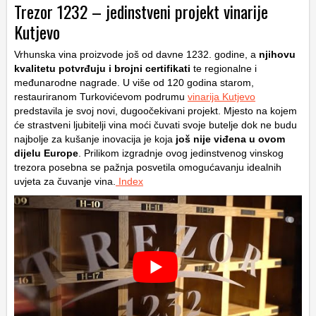
Trezor 1232 – jedinstveni projekt vinarije
Kutjevo
Vrhunska vina proizvode još od davne 1232. godine, a
njihovu
kvalitetu potvrđuju i brojni certifikati
te regionalne i
međunarodne nagrade. U više od 120 godina starom,
restauriranom Turkovićevom podrumu
vinarija Kutjevo
predstavila je svoj novi, dugoočekivani projekt. Mjesto na kojem
će strastveni ljubitelji vina moći čuvati svoje butelje dok ne budu
najbolje za kušanje inovacija je koja
još nije viđena u ovom
dijelu Europe
. Prilikom izgradnje ovog jedinstvenog vinskog
trezora posebna se pažnja posvetila omogućavanju idealnih
uvjeta za čuvanje vina.
Index