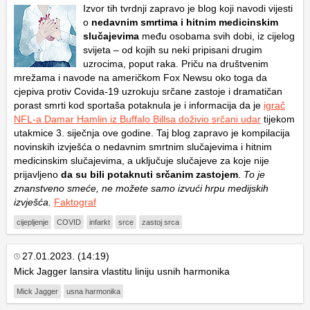
Izvor tih tvrdnji zapravo je blog koji navodi vijesti
o
nedavnim smrtima i hitnim medicinskim
slučajevima
među osobama svih dobi, iz cijelog
svijeta – od kojih su neki pripisani drugim
uzrocima, poput raka. Priču na društvenim
mrežama i navode na američkom Fox Newsu oko toga da
cjepiva protiv Covida-19 uzrokuju srčane zastoje i dramatičan
porast smrti kod sportaša potaknula je i informacija da je
igrač
NFL-a Damar Hamlin iz Buffalo Billsa doživio srčani udar
tijekom
utakmice 3. siječnja ove godine. Taj blog zapravo je kompilacija
novinskih izvješća o nedavnim smrtnim slučajevima i hitnim
medicinskim slučajevima, a uključuje slučajeve za koje nije
prijavljeno
da su bili potaknuti srčanim zastojem
.
To je
znanstveno smeće, ne možete samo izvući hrpu medijskih
izvješća.
Faktograf
cijepljenje
COVID
infarkt
srce
zastoj srca
27.01.2023. (14:19)
Mick Jagger lansira vlastitu liniju usnih harmonika
Mick Jagger
usna harmonika