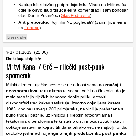
Nastup kćeri bivšeg potpredsjednika Vlade na Milijunašu
gdje je
osvojila 5 tisuća eura
komentirao i sam ponosan
otac Damir Polančec (
Glas Podravine
)
Antipreporuke
: Koji film NE pogledati? (zanimljiva tema
na
Forumu
)
Brze i kratke
27.01.2023. (21:00)
Glazba koja i dalje teče
Mrtvi Kanal / Grč – riječki post-punk
spomenik
Mitski element riječke scene se ne odnosi samo na
značaj i
neospornu kvalitetu aktera
te scene, već i na činjenicu da je
malo tadašnjih riječkih bendova dobilo priliku ostaviti
diskografski trag kakav zaslužuje. Izvorno objavljena kazeta
1983. godine u svega 200 primjeraka, na vinil je prebačena s
puno truda i pažnje, uz knjižicu s rijetkim fotografijama i
tekstovima o bendovima te kristalno čist i moćan zvuk kakav i
dolikuje sastavima koji su tih dana bili ako već ne najbolji, onda
svakako
jedni od najoriginalnijih predstavnika post-punka