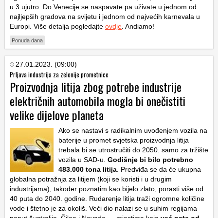
u 3 ujutro. Do Venecije se naspavate pa uživate u jednom od
najljepših gradova na svijetu i jednom od najvećih karnevala u
Europi. Više detalja pogledajte
ovdje
. Andiamo!
Ponuda dana
27.01.2023. (09:00)
Prljava industrija za zelenije prometnice
Proizvodnja litija zbog potrebe industrije
električnih automobila mogla bi onečistiti
velike dijelove planeta
Ako se nastavi s radikalnim uvođenjem vozila na
baterije u promet svjetska proizvodnja litija
trebala bi se utrostručiti do 2050. samo za tržište
vozila u SAD-u.
Godišnje bi bilo potrebno
483.000 tona litija
. Predviđa se da će ukupna
globalna potražnja za litijem (koji se koristi i u drugim
industrijama), također poznatim kao bijelo zlato, porasti više od
40 puta do 2040. godine. Rudarenje litija traži ogromne količine
vode i štetno je za okoliš. Veći dio nalazi se u suhim regijama