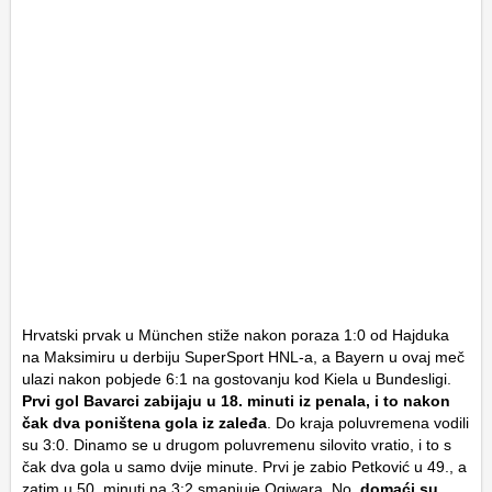
Hrvatski prvak u München stiže nakon poraza 1:0 od Hajduka
na Maksimiru u derbiju SuperSport HNL-a, a Bayern u ovaj meč
ulazi nakon pobjede 6:1 na gostovanju kod Kiela u Bundesligi.
Prvi gol Bavarci zabijaju u 18. minuti iz penala, i to nakon
čak dva poništena gola iz zaleđa
. Do kraja poluvremena vodili
su 3:0. Dinamo se u drugom poluvremenu silovito vratio, i to s
čak dva gola u samo dvije minute. Prvi je zabio Petković u 49., a
zatim u 50. minuti na 3:2 smanjuje Ogiwara. No,
domaći su