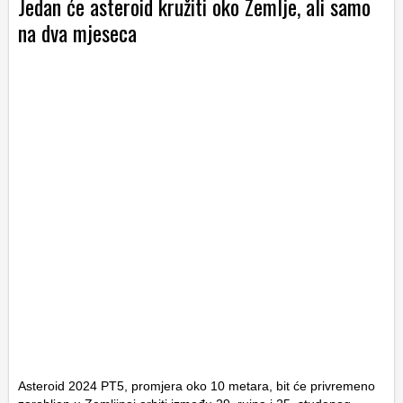
Jedan će asteroid kružiti oko Zemlje, ali samo
na dva mjeseca
Asteroid 2024 PT5, promjera oko 10 metara, bit će privremeno