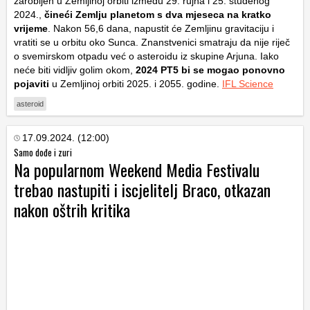
zarobljen u Zemljinoj orbiti između 29. rujna i 25. studenog
2024.,
čineći Zemlju planetom s dva mjeseca na kratko
vrijeme
. Nakon 56,6 dana, napustit će Zemljinu gravitaciju i
vratiti se u orbitu oko Sunca. Znanstvenici smatraju da nije riječ
o svemirskom otpadu već o asteroidu iz skupine Arjuna. Iako
neće biti vidljiv golim okom,
2024 PT5 bi se mogao ponovno
pojaviti
u Zemljinoj orbiti 2025. i 2055. godine.
IFL Science
asteroid
17.09.2024. (12:00)
Samo dođe i zuri
Na popularnom Weekend Media Festivalu
trebao nastupiti i iscjelitelj Braco, otkazan
nakon oštrih kritika