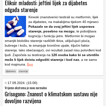
Eliksir mladosti: jeftini lijek za dijabetes
odgađa starenje
Kineski znanstvenici testirali su metformin, lijek
za dijabetes, na makakijima tijekom 40 mjeseci.
Pokazalo se da ovaj jeftini lijek usporava
starenje, posebno na mozgu
, te poboljšava
kogniciju i funkciju jetre. Metformin bi mogao
smanjiti biološko starenje različitih tkiva, uključujući pluća,
bubrege i kožu, te smanjuje kronične upale, ključni faktor
starenja. Iako obećavajući, ovi rezultati zasad nisu potvrđeni kod
ljudi. Započela su testiranja na
120 osoba kako bi se utvrdilo
može li lijek doista odgoditi starenje i kod nas
, a ne samo
kod majmuna.
Bug
dijabetes
starenje
17.09.2024. (15:00)
Vrijeme ekstrema je novo normalno
Grisogono: Znanost o klimatskom sustavu nije
dovoljno razvijena