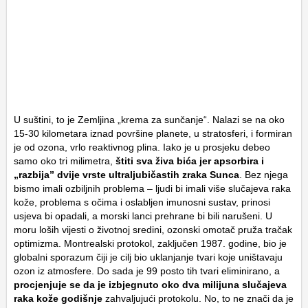
U suštini, to je Zemljina „krema za sunčanje“. Nalazi se na oko
15-30 kilometara iznad površine planete, u stratosferi, i formiran
je od ozona, vrlo reaktivnog plina. Iako je u prosjeku debeo
samo oko tri milimetra,
štiti sva živa bića jer apsorbira i
„razbija” dvije vrste ultraljubičastih zraka Sunca
. Bez njega
bismo imali ozbiljnih problema – ljudi bi imali više slučajeva raka
kože, problema s očima i oslabljen imunosni sustav, prinosi
usjeva bi opadali, a morski lanci prehrane bi bili narušeni. U
moru loših vijesti o životnoj sredini, ozonski omotač pruža tračak
optimizma. Montrealski protokol, zaključen 1987. godine, bio je
globalni sporazum čiji je cilj bio uklanjanje tvari koje uništavaju
ozon iz atmosfere. Do sada je 99 posto tih tvari eliminirano, a
procjenjuje se da je izbjegnuto oko dva milijuna slučajeva
raka kože godišnje
zahvaljujući protokolu. No, to ne znači da je