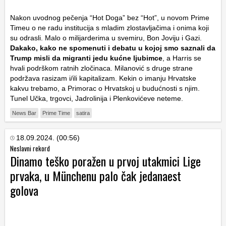
Nakon uvodnog pečenja “Hot Doga” bez “Hot”, u novom Prime
Timeu o ne radu institucija s mladim zlostavljačima i onima koji
su odrasli. Malo o milijarderima u svemiru, Bon Joviju i Gazi.
Dakako, kako ne spomenuti i debatu u kojoj smo saznali da
Trump misli da migranti jedu kućne ljubimce
, a Harris se
hvali podrškom ratnih zločinaca. Milanović s druge strane
podržava rasizam i/ili kapitalizam. Kekin o imanju Hrvatske
kakvu trebamo, a Primorac o Hrvatskoj u budućnosti s njim.
Tunel Učka, trgovci, Jadrolinija i Plenkovićeve neteme.
News Bar
Prime Time
satira
18.09.2024. (00:56)
Neslavni rekord
Dinamo teško poražen u prvoj utakmici Lige
prvaka, u Münchenu palo čak jedanaest
golova