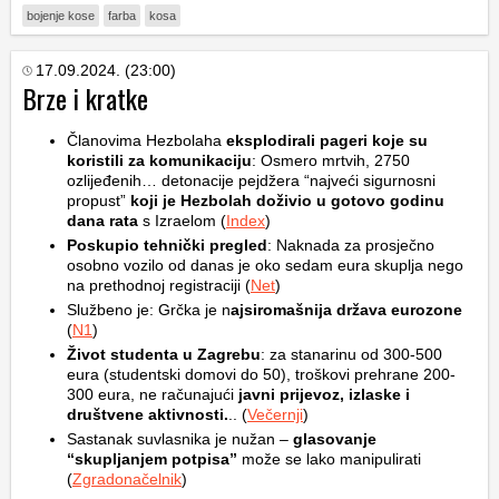
bojenje kose
farba
kosa
17.09.2024. (23:00)
Brze i kratke
Članovima Hezbolaha
eksplodirali pageri koje su
koristili za komunikaciju
: Osmero mrtvih, 2750
ozlijeđenih… detonacije pejdžera “najveći sigurnosni
propust”
koji je Hezbolah doživio u gotovo godinu
dana rata
s Izraelom (
Index
)
Poskupio tehnički pregled
: Naknada za prosječno
osobno vozilo od danas je oko sedam eura skuplja nego
na prethodnoj registraciji (
Net
)
Službeno je: Grčka je n
ajsiromašnija država eurozone
(
N1
)
Život studenta u Zagrebu
: za stanarinu od 300-500
eura (studentski domovi do 50), troškovi prehrane 200-
300 eura, ne računajući
javni prijevoz, izlaske i
društvene aktivnosti.
.. (
Večernji
)
Sastanak suvlasnika je nužan –
glasovanje
“skupljanjem potpisa”
može se lako manipulirati
(
Zgradonačelnik
)