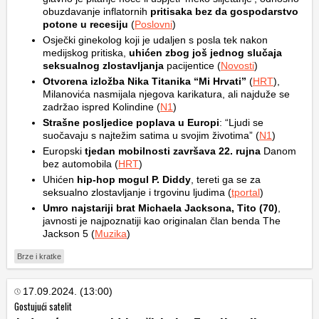
obuzdavanje inflatornih
pritisaka bez da gospodarstvo
potone u recesiju
(
Poslovni
)
Osječki ginekolog koji je udaljen s posla tek nakon
medijskog pritiska,
uhićen zbog još jednog slučaja
seksualnog zlostavljanja
pacijentice (
Novosti
)
Otvorena izložba Nika Titanika “Mi Hrvati”
(
HRT
),
Milanovića nasmijala njegova karikatura, ali najduže se
zadržao ispred Kolindine (
N1
)
Strašne posljedice poplava u Europi
: “Ljudi se
suočavaju s najtežim satima u svojim životima” (
N1
)
Europski
tjedan mobilnosti završava 22. rujna
Danom
bez automobila (
HRT
)
Uhićen
hip-hop mogul P. Diddy
, tereti ga se za
seksualno zlostavljanje i trgovinu ljudima (
tportal
)
Umro najstariji brat Michaela Jacksona, Tito (70)
,
javnosti je najpoznatiji kao originalan član benda The
Jackson 5 (
Muzika
)
Brze i kratke
17.09.2024. (13:00)
Gostujući satelit