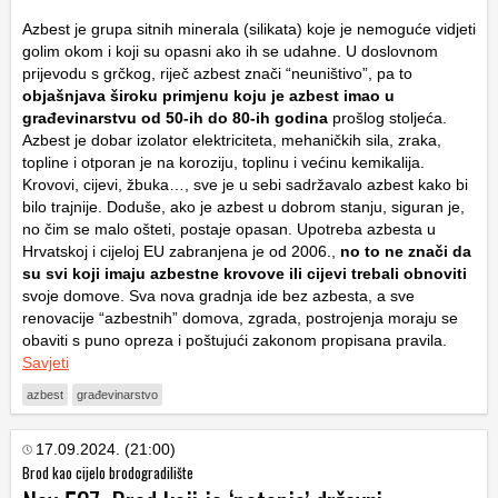
Azbest je grupa sitnih minerala (silikata) koje je nemoguće vidjeti
golim okom i koji su opasni ako ih se udahne. U doslovnom
prijevodu s grčkog, riječ azbest znači “neuništivo”, pa to
objašnjava široku primjenu koju je azbest imao u
građevinarstvu od 50-ih do 80-ih godina
prošlog stoljeća.
Azbest je dobar izolator elektriciteta, mehaničkih sila, zraka,
topline i otporan je na koroziju, toplinu i većinu kemikalija.
Krovovi, cijevi, žbuka…, sve je u sebi sadržavalo azbest kako bi
bilo trajnije. Doduše, ako je azbest u dobrom stanju, siguran je,
no čim se malo ošteti, postaje opasan. Upotreba azbesta u
Hrvatskoj i cijeloj EU zabranjena je od 2006.,
no to ne znači da
su svi koji imaju azbestne krovove ili cijevi trebali obnoviti
svoje domove. Sva nova gradnja ide bez azbesta, a sve
renovacije “azbestnih” domova, zgrada, postrojenja moraju se
obaviti s puno opreza i poštujući zakonom propisana pravila.
Savjeti
azbest
građevinarstvo
17.09.2024. (21:00)
Brod kao cijelo brodogradilište