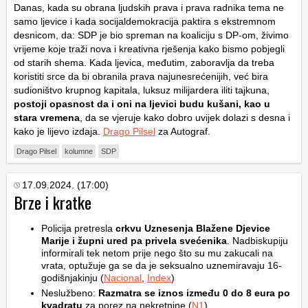
Danas, kada su obrana ljudskih prava i prava radnika tema ne
samo ljevice i kada socijaldemokracija paktira s ekstremnom
desnicom, da: SDP je bio spreman na koaliciju s DP-om, živimo
vrijeme koje traži nova i kreativna rješenja kako bismo pobjegli
od starih shema. Kada ljevica, međutim, zaboravlja da treba
koristiti srce da bi obranila prava najunesrećenijih, već bira
sudioništvo krupnog kapitala, luksuz milijardera iliti tajkuna,
postoji opasnost da i oni na ljevici budu kušani, kao u
stara vremena
, da se vjeruje kako dobro uvijek dolazi s desna i
kako je lijevo izdaja.
Drago Pilsel
za Autograf.
Drago Pilsel
kolumne
SDP
17.09.2024. (17:00)
Brze i kratke
Policija pretresla
crkvu Uznesenja Blažene Djevice
Marije i župni ured pa privela svećenika
. Nadbiskupiju
informirali tek netom prije nego što su mu zakucali na
vrata, optužuje ga se da je seksualno uznemiravaju 16-
godišnjakinju (
Nacional
,
Index
)
Neslužbeno:
Razmatra se iznos između 0 do 8 eura po
kvadratu
za porez na nekretnine (
N1
)