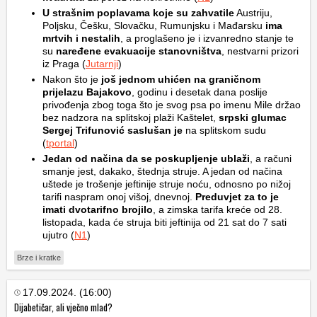
U strašnim poplavama koje su zahvatile
Austriju,
Poljsku, Češku, Slovačku, Rumunjsku i Mađarsku
ima
mrtvih i nestalih
, a proglašeno je i izvanredno stanje te
su
naređene evakuacije stanovništva
, nestvarni prizori
iz Praga (
Jutarnji
)
Nakon što je
još jednom uhićen na graničnom
prijelazu Bajakovo
, godinu i desetak dana poslije
privođenja zbog toga što je svog psa po imenu Mile držao
bez nadzora na splitskoj plaži Kaštelet,
srpski glumac
Sergej Trifunović saslušan je
na splitskom sudu
(
tportal
)
Jedan od načina da se poskupljenje ublaži
, a računi
smanje jest, dakako, štednja struje. A jedan od načina
uštede je trošenje jeftinije struje noću, odnosno po nižoj
tarifi naspram onoj višoj, dnevnoj.
Preduvjet za to je
imati dvotarifno brojilo
, a zimska tarifa kreće od 28.
listopada, kada će struja biti jeftinija od 21 sat do 7 sati
ujutro (
N1
)
Brze i kratke
17.09.2024. (16:00)
Dijabetičar, ali vječno mlad?