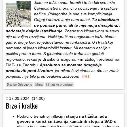
Jako se teško sada braniti i to će biti sve teže.
Čovječanstvo mora ići u povlačenje na različite
načine. Prilagodba je sad sve kompliciranija.
Odgoj i obrazovanje nam kasni.
Tu liberalizam
ne pomaže puno, ali to nije moja disciplina, i
nedostaje daljnje istraživanje
. Znanost o klimatskom sustavu
nije dovoljno razvijena. Veliki igrači na engleskom kažu blame
game, tko je kriv, to jednostavno ne funkcionira. U Hrvatskoj
nemamo ni jedan klimatološki institut. Mi nemamo ozbiljnu
politiku prema tome. S globalne skale treba isto gledati
regionalno
, rekao je Branko Grisogono, klimatolog i profesor na
PMF-u u Zagrebu.
Apsolutno se moramo drugačije
predstaviti pred životom
, jer nikad čovječanstvo, što se zna iz
povijesti, nije bilo pred ovakvim izazovom
.
HRT
Branko Grisogono
klima
klimatske promjene
17.09.2024. (14:00)
Brze i kratke
Podaci o trenutnoj inflaciji i
stanju na tržištu rada
govore u korist snižavanja kamatnih stopa u SAD-u
,
glavno je pitanje hoće li uspjeti ‘meko slijetanje’, odnosno