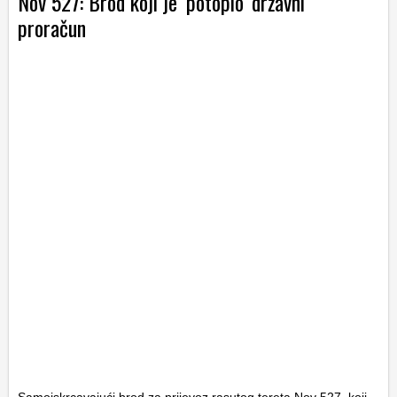
Nov 527: Brod koji je ‘potopio’ državni
proračun