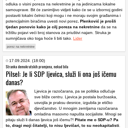
odluka o visini poreza na nekretnine je na jedinicama lokalne
samouprave. Bit će zanimljivo vidjeti kako će se u izbornoj godini
postaviti lokalni čelnici koji mogu i ne moraju svojim građanima i
potencijalnim biračima uvesti novi porez
. Plenković je prošli
tjedan ponovio kako je cilj poreza na nekretnine
da se na
tržištu pojavi veći broj stanova za priuštivi najam. Struka je
sumnjičava oko toga hoće li biti tako.
Lider
porez na nekretnine
17.09.2024. (18:00)
Stranka demokratskih promjena, nekad bila
Pilsel: Je li SDP ljevica, služi li ona još ičemu
danas?
Ljevica je razočarana, pa se politika odlučuje
sve bliže centru. Ljevica je postala buržoaska,
usvojila je praksu desnice, izgubila je etičko
djevičanstvo. U mnogim zemljama razočarana
omladina masovno napušta socijaliste. Mnogi se
pitaju služi li danas ljevica još ičemu?!
Pitate me o SDP-u? Pa
to, dragi moji čitatelji, to nisu ljevičari, to su neokapitalisti
.