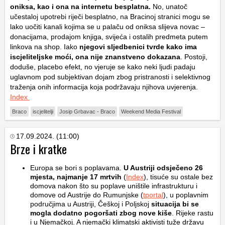
oniksa, kao i ona na internetu besplatna.
No, unatoč
učestaloj upotrebi riječi besplatno, na Bracinoj stranici mogu se
lako uočiti kanali kojima se u palaču od oniksa slijeva novac –
donacijama, prodajom knjiga, svijeća i ostalih predmeta putem
linkova na shop. Iako
njegovi sljedbenici tvrde kako ima
iscjeliteljske moći, ona nije znanstveno dokazana
. Postoji,
doduše, placebo efekt, no vjeruje se kako neki ljudi padaju
uglavnom pod subjektivan dojam zbog pristranosti i selektivnog
traženja onih informacija koja podržavaju njihova uvjerenja.
Index
Braco
iscjelitelji
Josip Grbavac - Braco
Weekend Media Festival
17.09.2024. (11:00)
Brze i kratke
Europa se bori s poplavama.
U Austriji odsječeno 26
mjesta, najmanje 17 mrtvih
(
Index
), tisuće su ostale bez
domova nakon što su poplave uništile infrastrukturu i
domove od Austrije do Rumunjske (
tportal
), u poplavnim
područjima u Austriji, Češkoj i Poljskoj
situacija bi se
mogla dodatno pogoršati zbog nove kiše
. Rijeke rastu
i u Njemačkoj. A njemački klimatski aktivisti tuže državu