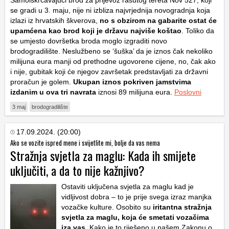
Samoiskrcavajući brod za prijevoz rasutog tereta Nov 527, koji
se gradi u 3. maju, nije ni izbliza najvrjednija novogradnja koja
izlazi iz hrvatskih škverova,
no s obzirom na gabarite ostat će
upamćena kao brod koji je državu najviše koštao
. Toliko da
se umjesto dovršetka broda moglo izgraditi novo
brodogradilište. Neslužbeno se ‘šuška’ da je iznos čak nekoliko
milijuna eura manji od prethodne ugovorene cijene, no, čak ako
i nije, gubitak koji će njegov završetak predstavljati za državni
proračun je golem.
Ukupan iznos pokriven jamstvima
izdanim u ova tri navrata
iznosi 89 milijuna eura.
Poslovni
3 maj
brodogradilište
17.09.2024. (20:00)
Ako se vozite ispred mene i svijetlite mi, bolje da vas nema
Stražnja svjetla za maglu: Kada ih smijete
uključiti, a da to nije kažnjivo?
Ostaviti uključena svjetla za maglu kad je
vidljivost dobra – to je prije svega izraz manjka
vozačke kulture. Osobito su
iritantna stražnja
svjetla za maglu, koja će smetati vozačima
iza vas
. Kako je to riješeno u našem Zakonu o