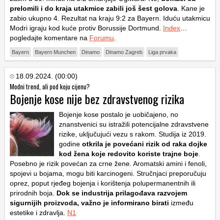
prelomili i do kraja utakmice zabili još šest golova
. Kane je
zabio ukupno 4. Rezultat na kraju 9:2 za Bayern. Iduću utakmicu
Modri igraju kod kuće protiv Borussije Dortmund.
Index
…
pogledajte komentare na
Forumu
.
Bayern
Bayern Munchen
Dinamo
Dinamo Zagreb
Liga prvaka
18.09.2024. (00:00)
Modni trend, ali pod koju cijenu?
Bojenje kose nije bez zdravstvenog rizika
Bojenje kose postalo je uobičajeno, no
znanstvenici su istražili potencijalne zdravstvene
rizike, uključujući vezu s rakom. Studija iz 2019.
godine
otkrila je povećani rizik od raka dojke
kod žena koje redovito koriste trajne boje
.
Posebno je rizik povećan za crne žene. Aromatski amini i fenoli,
spojevi u bojama, mogu biti karcinogeni. Stručnjaci preporučuju
oprez, poput rjeđeg bojenja i korištenja polupermanentnih ili
prirodnih boja.
Dok se industrija prilagođava razvojem
sigurnijih proizvoda, važno je informirano birati
između
estetike i zdravlja.
N1