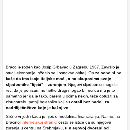
Braco je rođen kao Josip Grbavac u Zagrebu 1967. Završio je
studij ekonomije, oženio se i osnovao obitelj. On
za sebe ni ne
kaže da ima iscjeliteljske moći, a na skupovima svoje
sljedbenike “liječi” – zurenjem
. Njegovi sljedbenici mogli bi
reći da je ponizan, no netko drugi mogao bi reći da mu je to
pametno jer ga je tako, barem u očima nekih, teže optužiti za
zloupotrebu patnji bolesnika koji su
ostali bez nade i za
nadriliječništvo koje je kažnjivo
.
Slično vrijedi i kada je riječ o modelima financiranja. Naime, na
Bracinoj
internetskoj stranici
često se ističe da su njegova
zurenja u centru na Srebrnjaku,
u njegovoj dvorani od