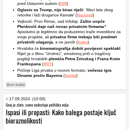
pred Ustavnim sudom (
DW
)
Oglasio se Trump, nije birao riječi
: ‘Meci lete zbog
retorike i laži drugarice Kamale’ (
Nacional
)
Vojković: Prvo Rimac, sad Infobip.
Zašto uopće
Plenković daje naš novac privatnim firmama
?
Apsolutno je legitimno da poduzetnici traže investitore za
svoje projekte, ali
privatne firme trebaju biti predmet
privatnih ulaganja
, a ne javnih (
Index
)
Hrvatska će
kinematografija dobiti povijesni spektakl
.
Riječ je o filmu “Urotnici”, emotivnoj priči o tragičnoj
pogibiji hrvatskih
plemića Petra Zrinskog i Frana Krste
Frankopana
(
HRT
)
Počinje Liga prvaka u novom formatu;
večeras igra
Dinamo protiv Bayerna
(
tportal
)
Brze i kratke
17.09.2024. (10:00)
Gnoj je zlato, samo nedostaje politička volja
Ispasi ili propasti: Kako balega postaje ključ
bioraznolikosti