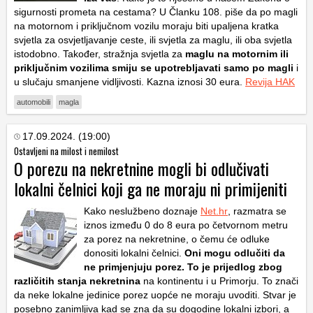
sigurnosti prometa na cestama? U Članku 108. piše da po magli
na motornom i priključnom vozilu moraju biti upaljena kratka
svjetla za osvjetljavanje ceste, ili svjetla za maglu, ili oba svjetla
istodobno. Također, stražnja svjetla za
maglu na motornim ili
priključnim vozilima smiju se upotrebljavati samo po magli
i
u slučaju smanjene vidljivosti. Kazna iznosi 30 eura.
Revija HAK
automobili
magla
17.09.2024. (19:00)
Ostavljeni na milost i nemilost
O porezu na nekretnine mogli bi odlučivati
lokalni čelnici koji ga ne moraju ni primijeniti
Kako neslužbeno doznaje
Net.hr
, razmatra se
iznos između 0 do 8 eura po četvornom metru
za porez na nekretnine, o čemu će odluke
donositi lokalni čelnici.
Oni mogu odlučiti da
ne primjenjuju porez. To je prijedlog zbog
različitih stanja nekretnina
na kontinentu i u Primorju. To znači
da neke lokalne jedinice porez uopće ne moraju uvoditi. Stvar je
posebno zanimljiva kad se zna da su dogodine lokalni izbori, a