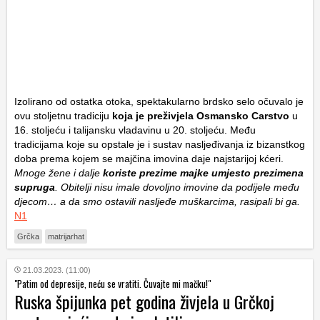
Izolirano od ostatka otoka, spektakularno brdsko selo očuvalo je
ovu stoljetnu tradiciju
koja je preživjela Osmansko Carstvo
u
16. stoljeću i talijansku vladavinu u 20. stoljeću. Među
tradicijama koje su opstale je i sustav nasljeđivanja iz bizanstkog
doba prema kojem se majčina imovina daje najstarijoj kćeri.
Mnoge žene i dalje
koriste prezime majke umjesto prezimena
supruga
. Obitelji nisu imale dovoljno imovine da podijele među
djecom… a da smo ostavili nasljeđe muškarcima, rasipali bi ga.
N1
Grčka
matrijarhat
21.03.2023. (11:00)
"Patim od depresije, neću se vratiti. Čuvajte mi mačku!"
Ruska špijunka pet godina živjela u Grčkoj