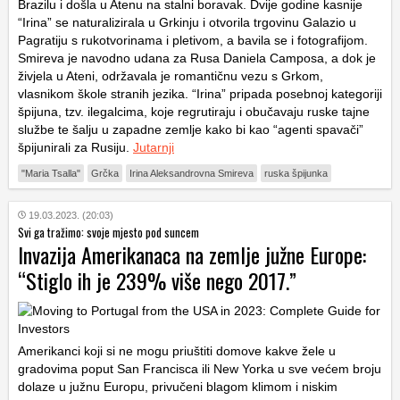
Brazilu i došla u Atenu na stalni boravak. Dvije godine kasnije
“Irina” se naturalizirala u Grkinju i otvorila trgovinu Galazio u
Pagratiju s rukotvorinama i pletivom, a bavila se i fotografijom.
Smireva je navodno udana za Rusa Daniela Camposa, a dok je
živjela u Ateni, održavala je romantičnu vezu s Grkom,
vlasnikom škole stranih jezika. “Irina” pripada posebnoj kategoriji
špijuna, tzv. ilegalcima, koje regrutiraju i obučavaju ruske tajne
službe te šalju u zapadne zemlje kako bi kao “agenti spavači”
špijunirali za Rusiju.
Jutarnji
"Maria Tsalla"
Grčka
Irina Aleksandrovna Smireva
ruska špijunka
19.03.2023. (20:03)
Svi ga tražimo: svoje mjesto pod suncem
Invazija Amerikanaca na zemlje južne Europe:
“Stiglo ih je 239% više nego 2017.”
Amerikanci koji si ne mogu priuštiti domove kakve žele u
gradovima poput San Francisca ili New Yorka u sve većem broju
dolaze u južnu Europu, privučeni blagom klimom i niskim