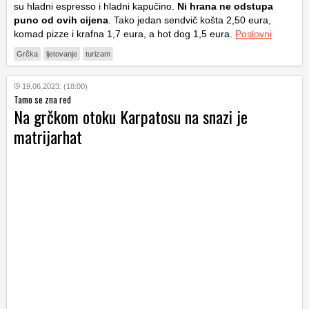
su hladni espresso i hladni kapučino.
Ni hrana ne odstupa
puno od ovih cijena
. Tako jedan sendvič košta 2,50 eura,
komad pizze i krafna 1,7 eura, a hot dog 1,5 eura.
Poslovni
Grčka
ljetovanje
turizam
19.06.2023. (18:00)
Tamo se zna red
Na grčkom otoku Karpatosu na snazi je
matrijarhat