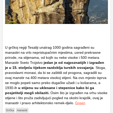
U grčkoj regiji Tesaliji unatrag 1000 godina sagrađeni su
manastiri na vrlo nepristupačnim mjestima, usred prekrasne
prirode, na stijenama, od kojih su neke visoke i 500 metara.
Manastir Sveto Trojstvo
jedan je od najpoznatijih i izgrađen
je u 15. stoljeću tijekom razdoblja turskih osvajanja
. Stoga,
pravoslavni monasi, da bi se zaštitili od progona, sagradili su
ovaj manstir na 400 metara visokoj stijeni. Na ovo mjesto isprva
se moglo popeti samo preko dugačke užadi i u košarama, a
1930-ih
u stijenu su uklesane i stepenice kako bi ga
posjetitelji mogli obilaziti.
Osim što je izgrađen na vrhu visoke
stijene i što pruža zadivljujući pogled na okolni krajolik, ovaj je
manastir i pravo arhitektonsko remek-djelo.
Green
Grčka
manastir