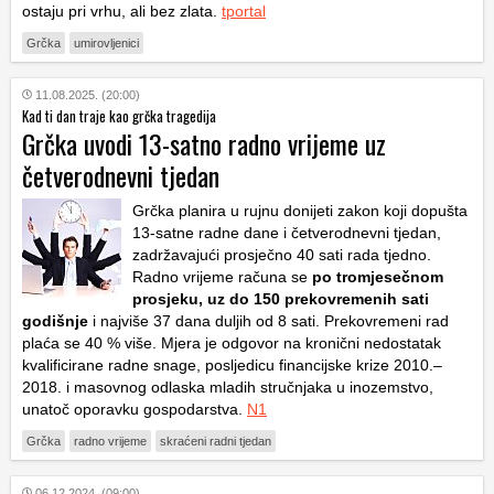
ostaju pri vrhu, ali bez zlata.
tportal
Grčka
umirovljenici
11.08.2025. (20:00)
Kad ti dan traje kao grčka tragedija
Grčka uvodi 13-satno radno vrijeme uz
četverodnevni tjedan
Grčka planira u rujnu donijeti zakon koji dopušta
13-satne radne dane i četverodnevni tjedan,
zadržavajući prosječno 40 sati rada tjedno.
Radno vrijeme računa se
po tromjesečnom
prosjeku, uz do 150 prekovremenih sati
godišnje
i najviše 37 dana duljih od 8 sati. Prekovremeni rad
plaća se 40 % više. Mjera je odgovor na kronični nedostatak
kvalificirane radne snage, posljedicu financijske krize 2010.–
2018. i masovnog odlaska mladih stručnjaka u inozemstvo,
unatoč oporavku gospodarstva.
N1
Grčka
radno vrijeme
skraćeni radni tjedan
06.12.2024. (09:00)