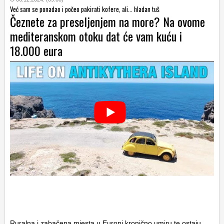
Već sam se ponadao i počeo pakirati kofere, ali... hladan tuš
Čeznete za preseljenjem na more? Na ovome
mediteranskom otoku dat će vam kuću i
18.000 eura
Ruralna i zabačena mjesta u Europi kronično umiru te ostaju