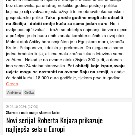
bez stanovnika pa unatrag nekoliko godina postoje politike
kojima je cilj ovakva mjesta oživjeti te im obnoviti ekonomske i
gospodarske prilike.
Tako, prošle godine mogli ste odseliti
na Siciliju i dobiti ondje kuću za samo jedan euro
. No, i
ovdje postoji “kvaka” – traže se obitelji s najmanje četvero djece,
a poželjno je da budu onih zanata karakterističnih za ovaj otok.
Maleni otok Antikythera smješten je u Egejskom moru, između
Krete i Peloponeza, i doista je prekrasan. Do njega vozi samo
jedna brodska linija, ali ima malu zračnu luku s letovima samo
za Atenu. Nekad je na ovome otoku živjelo 300 ljudi, a danas
ima samo 24 stalna stanovnika.
Pet obitelji koje ispunjavaju
uvjete mogu se nastaniti na ovome Raju na zemlji
, a ondje
će dobiti kuću i 18.000 eura godišnje, tijekom prve tri godine.
Green
Antikitera
Grčka
04.10.2024. (17:00)
Skriveni i malo manje skriveni kutci
Novi serijal Roberta Knjaza prikazuje
najljepša sela u Europi