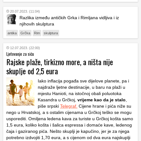
20.07.2023. (11:04)
Razlika između antičkih Grka i Rimljana vidljiva i iz
njihovih skulptura
antika
Grčka
Rim
skulptura
12.07.2023. (22:00)
Ljetovanje za siću
Rajske plaže, tirkizno more, a ništa nije
skuplje od 2,5 eura
Iako inflacija pogađa sve dijelove planete, pa i
najdraže ljetne destinacije, u baru na plaži u
mjestu Hanioti, na istočnoj obali poluotoka
Kasandra u Grčkoj,
vrijeme kao da je stalo
,
piše srpski
Telegraf.
Cijene hrane i pića niže su
nego u Hrvatskoj, a s ostalim cijenama u Grčkoj teško se mogu
usporediti. Omiljena ledena kava za turiste u Grčkoj košta samo
1,5 eura, koliko košta i šalica espressa i domaće kave, ledenog
čaja i gaziranog pića. Nešto skuplji je kapučino, jer je za njega
potrebno izdvojiti 1,70 eura, a s cijenom od dva eura najskuplji