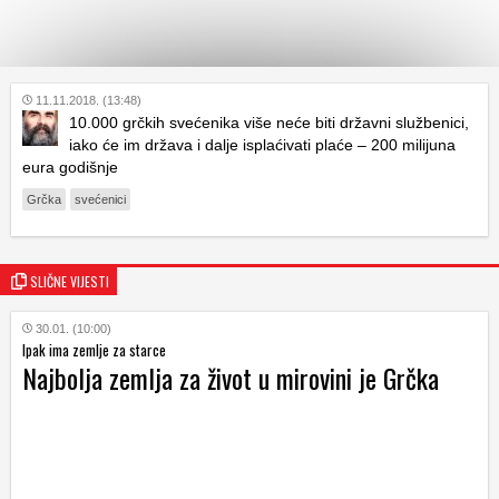
KATEGORIJE
11.11.2018. (13:48)
10.000 grčkih svećenika više neće biti državni službenici,
iako će im država i dalje isplaćivati plaće – 200 milijuna
HRVATSKI
eura godišnje
WEB
Grčka
svećenici
SLIČNE VIJESTI
30.01. (10:00)
Ipak ima zemlje za starce
Najbolja zemlja za život u mirovini je Grčka