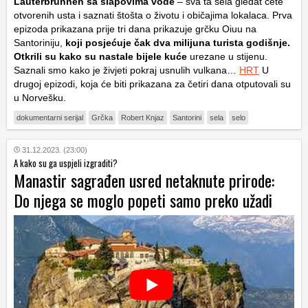
Lauterbrunnen sa slapovima vode
– sva ta sela gledat ćete
otvorenih usta i saznati štošta o životu i običajima lokalaca. Prva
epizoda prikazana prije tri dana prikazuje grčku Oiuu na
Santoriniju,
koji posjećuje čak dva milijuna turista godišnje.
Otkrili su kako su nastale bijele kuće
urezane u stijenu.
Saznali smo kako je živjeti pokraj usnulih vulkana…
HRT
U
drugoj epizodi, koja će biti prikazana za četiri dana otputovali su
u Norvešku.
dokumentarni serijal
Grčka
Robert Knjaz
Santorini
sela
selo
31.12.2023. (23:00)
A kako su ga uspjeli izgraditi?
Manastir sagrađen usred netaknute prirode:
Do njega se moglo popeti samo preko užadi