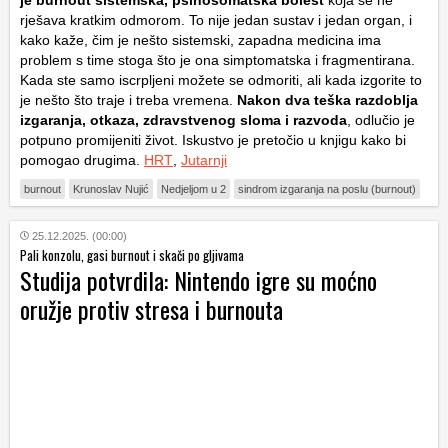
rješava kratkim odmorom. To nije jedan sustav i jedan organ, i
kako kaže, čim je nešto sistemski, zapadna medicina ima
problem s time stoga što je ona simptomatska i fragmentirana.
Kada ste samo iscrpljeni možete se odmoriti, ali kada izgorite to
je nešto što traje i treba vremena.
Nakon dva teška razdoblja
izgaranja, otkaza, zdravstvenog sloma i razvoda
, odlučio je
potpuno promijeniti život. Iskustvo je pretočio u knjigu kako bi
pomogao drugima.
HRT
,
Jutarnji
burnout
Krunoslav Nujić
Nedjeljom u 2
sindrom izgaranja na poslu (burnout)
25.12.2025. (00:00)
Pali konzolu, gasi burnout i skači po gljivama
Studija potvrdila: Nintendo igre su moćno
oružje protiv stresa i burnouta