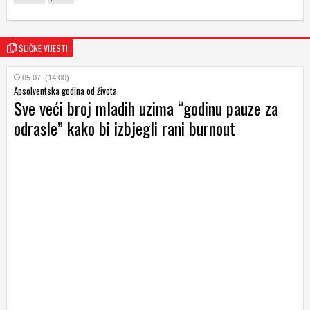
SLIČNE VIJESTI
05.07. (14:00)
Apsolventska godina od života
Sve veći broj mladih uzima “godinu pauze za
odrasle” kako bi izbjegli rani burnout