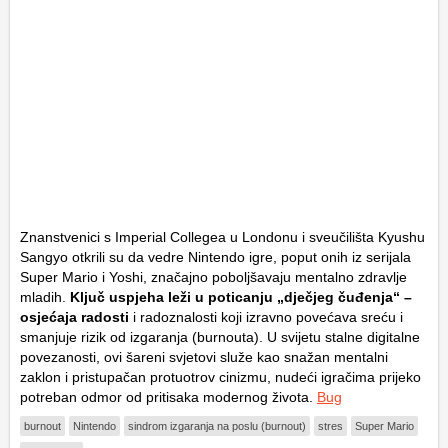
Znanstvenici s Imperial Collegea u Londonu i sveučilišta Kyushu
Sangyo otkrili su da vedre Nintendo igre, poput onih iz serijala
Super Mario i Yoshi, značajno poboljšavaju mentalno zdravlje
mladih.
Ključ uspjeha leži u poticanju „dječjeg čuđenja“ –
osjećaja radosti
i radoznalosti koji izravno povećava sreću i
smanjuje rizik od izgaranja (burnouta). U svijetu stalne digitalne
povezanosti, ovi šareni svjetovi služe kao snažan mentalni
zaklon i pristupačan protuotrov cinizmu, nudeći igračima prijeko
potreban odmor od pritisaka modernog života.
Bug
burnout
Nintendo
sindrom izgaranja na poslu (burnout)
stres
Super Mario