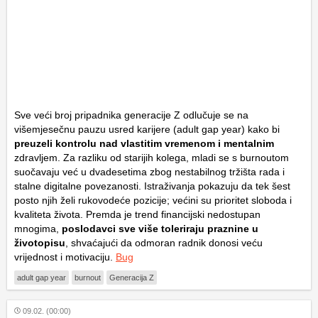
Sve veći broj pripadnika generacije Z odlučuje se na
višemjesečnu pauzu usred karijere (
adult gap year
) kako bi
preuzeli kontrolu nad vlastitim vremenom i mentalnim
zdravljem. Za razliku od starijih kolega, mladi se s
burnoutom
suočavaju već u dvadesetima zbog nestabilnog tržišta rada i
stalne digitalne povezanosti. Istraživanja pokazuju da tek šest
posto njih želi rukovodeće pozicije; većini su prioritet sloboda i
kvaliteta života. Premda je trend financijski nedostupan
mnogima,
poslodavci sve više toleriraju praznine u
životopisu
, shvaćajući da odmoran radnik donosi veću
vrijednost i motivaciju.
Bug
adult gap year
burnout
Generacija Z
09.02. (00:00)