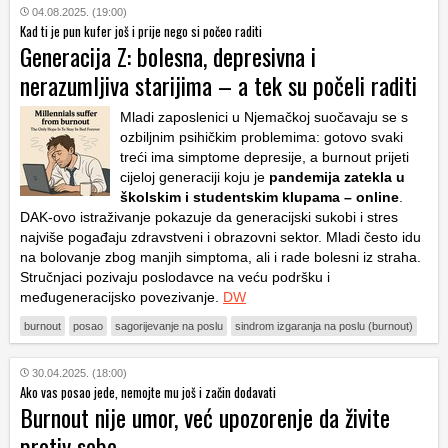
04.08.2025. (19:00)
Kad ti je pun kufer još i prije nego si počeo raditi
Generacija Z: bolesna, depresivna i
nerazumljiva starijima – a tek su počeli raditi
Mladi zaposlenici u Njemačkoj suočavaju se s
ozbiljnim psihičkim problemima: gotovo svaki
treći ima simptome depresije, a burnout prijeti
cijeloj generaciji koju je
pandemija zatekla u
školskim i studentskim klupama – online
.
DAK-ovo istraživanje pokazuje da generacijski sukobi i stres
najviše pogađaju zdravstveni i obrazovni sektor. Mladi često idu
na bolovanje zbog manjih simptoma, ali i rade bolesni iz straha.
Stručnjaci pozivaju poslodavce na veću podršku i
međugeneracijsko povezivanje.
DW
burnout
posao
sagorijevanje na poslu
sindrom izgaranja na poslu (burnout)
30.04.2025. (18:00)
Ako vas posao jede, nemojte mu još i začin dodavati
Burnout nije umor, već upozorenje da živite
protiv sebe