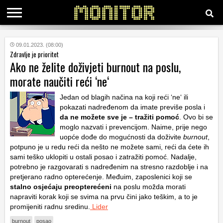
KATEGORIJE
09.01.2023. (08:00)
Zdravlje je prioritet
Ako ne želite doživjeti burnout na poslu,
HRVATSKI
morate naučiti reći ‘ne‘
WEB
Jedan od blagih načina na koji reći ‘ne‘ ili
pokazati nadređenom da imate previše posla i
da ne možete sve je – tražiti pomoć
. Ovo bi se
moglo nazvati i prevencijom. Naime, prije nego
uopće dođe do mogućnosti da doživite
burnout
,
potpuno je u redu reći da nešto ne možete sami, reći da ćete ih
sami teško uklopiti u ostali posao i zatražiti pomoć. Nadalje,
potrebno je razgovarati s nadređenim na stresno razdoblje i na
pretjerano radno opterećenje. Međuim, zaposlenici koji se
stalno osjećaju preopterećeni
na poslu možda morati
napraviti korak koji se svima na prvu čini jako teškim, a to je
promijeniti radnu sredinu.
Lider
burnout
posao