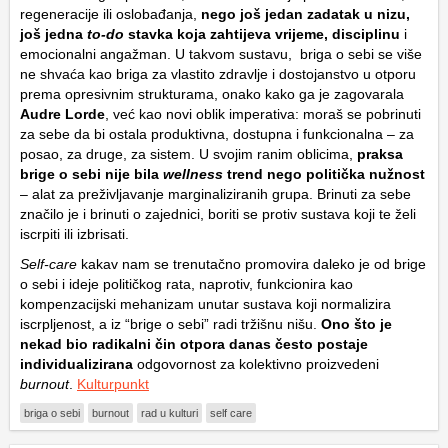
regeneracije ili oslobađanja,
nego još jedan zadatak u nizu,
još jedna
to-do
stavka koja zahtijeva vrijeme, disciplinu
i
emocionalni angažman. U takvom sustavu, briga o sebi se više
ne shvaća kao briga za vlastito zdravlje i dostojanstvo u otporu
prema opresivnim strukturama, onako kako ga je zagovarala
Audre Lorde
, već kao novi oblik imperativa: moraš se pobrinuti
za sebe da bi ostala produktivna, dostupna i funkcionalna – za
posao, za druge, za sistem. U svojim ranim oblicima,
praksa
brige o sebi nije bila
wellness
trend nego politička nužnost
– alat za preživljavanje marginaliziranih grupa. Brinuti za sebe
značilo je i brinuti o zajednici, boriti se protiv sustava koji te želi
iscrpiti ili izbrisati.
Self-care
kakav nam se trenutačno promovira daleko je od brige
o sebi i ideje političkog rata, naprotiv, funkcionira kao
kompenzacijski mehanizam unutar sustava koji normalizira
iscrpljenost, a iz “brige o sebi” radi tržišnu nišu.
Ono što je
nekad bio radikalni čin otpora danas često postaje
individualizirana
odgovornost za kolektivno proizvedeni
burnout
.
Kulturpunkt
briga o sebi
burnout
rad u kulturi
self care