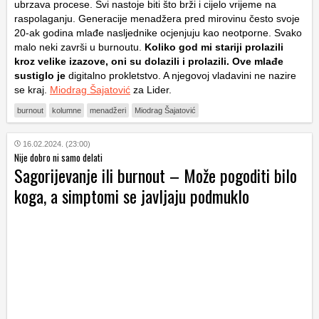
ubrzava procese. Svi nastoje biti što brži i cijelo vrijeme na
raspolaganju. Generacije menadžera pred mirovinu često svoje
20-ak godina mlađe nasljednike ocjenjuju kao neotporne. Svako
malo neki završi u burnoutu.
Koliko god mi stariji prolazili
kroz velike izazove, oni su dolazili i prolazili. Ove mlađe
sustiglo je
digitalno prokletstvo. A njegovoj vladavini ne nazire
se kraj.
Miodrag Šajatović
za Lider.
burnout
kolumne
menadžeri
Miodrag Šajatović
16.02.2024. (23:00)
Nije dobro ni samo delati
Sagorijevanje ili burnout – Može pogoditi bilo
koga, a simptomi se javljaju podmuklo