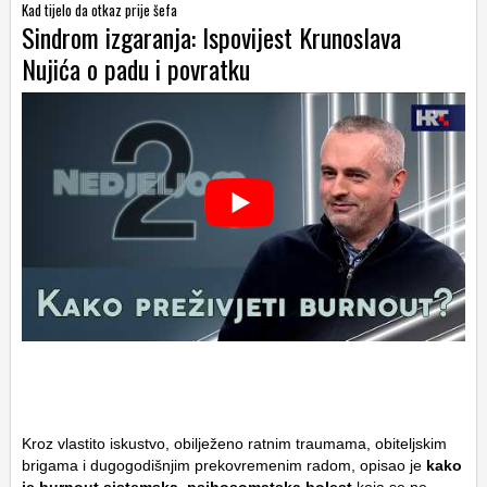
Kad tijelo da otkaz prije šefa
Sindrom izgaranja: Ispovijest Krunoslava
Nujića o padu i povratku
Kroz vlastito iskustvo, obilježeno ratnim traumama, obiteljskim
brigama i dugogodišnjim prekovremenim radom, opisao je
kako
je burnout sistemska, psihosomatska bolest
koja se ne