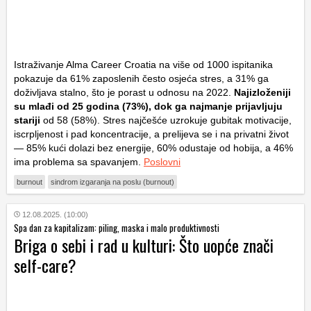
Istraživanje Alma Career Croatia na više od 1000 ispitanika
pokazuje da 61% zaposlenih često osjeća stres, a 31% ga
doživljava stalno, što je porast u odnosu na 2022.
Najizloženiji
su mlađi od 25 godina (73%), dok ga najmanje prijavljuju
stariji
od 58 (58%). Stres najčešće uzrokuje gubitak motivacije,
iscrpljenost i pad koncentracije, a prelijeva se i na privatni život
— 85% kući dolazi bez energije, 60% odustaje od hobija, a 46%
ima problema sa spavanjem.
Poslovni
burnout
sindrom izgaranja na poslu (burnout)
12.08.2025. (10:00)
Spa dan za kapitalizam: piling, maska i malo produktivnosti
Briga o sebi i rad u kulturi: Što uopće znači
self-care?