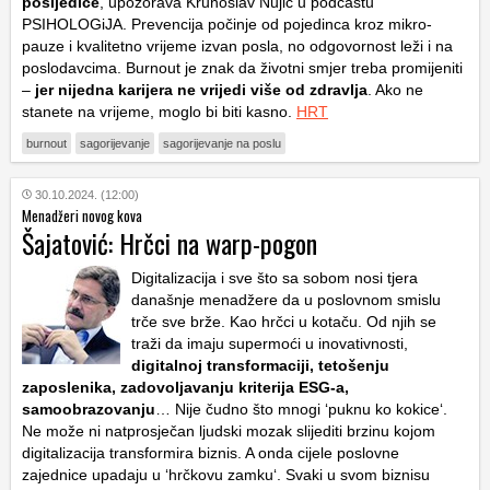
posljedice
, upozorava Krunoslav Nujić u podcastu
PSIHOLOGiJA. Prevencija počinje od pojedinca kroz mikro-
pauze i kvalitetno vrijeme izvan posla, no odgovornost leži i na
poslodavcima. Burnout je znak da životni smjer treba promijeniti
–
jer nijedna karijera ne vrijedi više od zdravlja
. Ako ne
stanete na vrijeme, moglo bi biti kasno.
HRT
burnout
sagorijevanje
sagorijevanje na poslu
30.10.2024. (12:00)
Menadžeri novog kova
Šajatović: Hrčci na warp-pogon
Digitalizacija i sve što sa sobom nosi tjera
današnje menadžere da u poslovnom smislu
trče sve brže. Kao hrčci u kotaču. Od njih se
traži da imaju supermoći u inovativnosti,
digitalnoj transformaciji, tetošenju
zaposlenika, zadovoljavanju kriterija ESG-a,
samoobrazovanju
… Nije čudno što mnogi ‘puknu ko kokice‘.
Ne može ni natprosječan ljudski mozak slijediti brzinu kojom
digitalizacija transformira biznis. A onda cijele poslovne
zajednice upadaju u ‘hrčkovu zamku‘. Svaki u svom biznisu