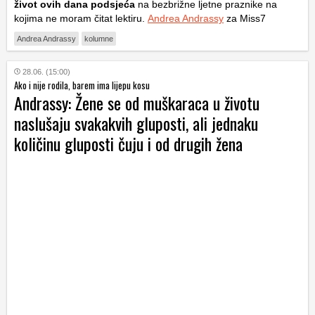
život ovih dana podsjeća
na bezbrižne ljetne praznike na
kojima ne moram čitat lektiru.
Andrea Andrassy
za Miss7
Andrea Andrassy
kolumne
28.06. (15:00)
Ako i nije rodila, barem ima lijepu kosu
Andrassy: Žene se od muškaraca u životu
naslušaju svakakvih gluposti, ali jednaku
količinu gluposti čuju i od drugih žena