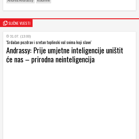
Andrea Andrassy
kolumne
SLIČNE VIJESTI
31.07. (13:00)
'Srdačan pozdrav i sretan toplinski val svima koji slave'
Andrassy: Prije umjetne inteligencije uništit
će nas – prirodna neinteligencija