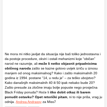
Ne mora mi nitko javljat da situacija nije baš toliko jednostavna i
da postoje procedure, okviri i ostali mehanizmi koje “običan”
narod ne razumije, ali
može li netko objasnit pripadnicima
običnog naroda
zašto se kazne gotovo uvijek izriču u iznosu
manjem od onog maksimalnog? Kako i zašto maksimalnih 20
godina iz 1994. postane “14, u redu je” – za teško ubojstvo?
Kako današnjih maksimalnih 40 ili 50 ipak nekako bude 20?
Zašto presude za zločine imaju bolje popuste nego prosječna
Black Friday ponuda? Hoće li
itko dobit otkaz ili barem
ponudit ostavku? Opet retorički pitam
, ni to nije priša, vrag ju
odnija.
Andrea Andrassy
za Miss7