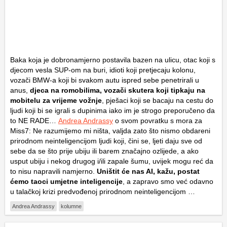
Baka koja je dobronamjerno postavila bazen na ulicu, otac koji s
djecom vesla SUP-om na buri, idioti koji pretjecaju kolonu,
vozači BMW-a koji bi svakom autu ispred sebe penetrirali u
anus,
djeca na romobilima, vozači skutera koji tipkaju na
mobitelu za vrijeme vožnje
, pješaci koji se bacaju na cestu do
ljudi koji bi se igrali s dupinima iako im je strogo preporučeno da
to NE RADE…
Andrea Andrassy
o svom povratku s mora za
Miss7: Ne razumijemo mi ništa, valjda zato što nismo obdareni
prirodnom neinteligencijom ljudi koji, čini se, ljeti daju sve od
sebe da se što prije ubiju ili barem značajno ozlijede, a ako
usput ubiju i nekog drugog i/ili zapale šumu, uvijek mogu reć da
to nisu napravili namjerno.
Uništit će nas AI, kažu, postat
ćemo taoci umjetne inteligencije
, a zapravo smo već odavno
u talačkoj krizi predvođenoj prirodnom neinteligencijom …
Andrea Andrassy
kolumne