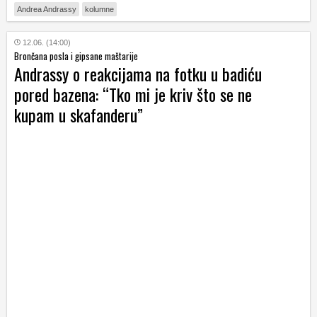
Andrea Andrassy
kolumne
12.06. (14:00)
Brončana posla i gipsane maštarije
Andrassy o reakcijama na fotku u badiću
pored bazena: “Tko mi je kriv što se ne
kupam u skafanderu”