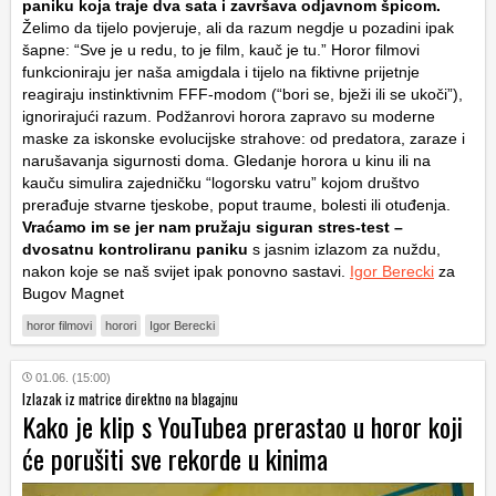
paniku koja traje dva sata i završava odjavnom špicom.
Želimo da tijelo povjeruje, ali da razum negdje u pozadini ipak
šapne: “Sve je u redu, to je film, kauč je tu.” Horor filmovi
funkcioniraju jer naša amigdala i tijelo na fiktivne prijetnje
reagiraju instinktivnim FFF-modom (“bori se, bježi ili se ukoči”),
ignorirajući razum. Podžanrovi horora zapravo su moderne
maske za iskonske evolucijske strahove: od predatora, zaraze i
narušavanja sigurnosti doma. Gledanje horora u kinu ili na
kauču simulira zajedničku “logorsku vatru” kojom društvo
prerađuje stvarne tjeskobe, poput traume, bolesti ili otuđenja.
Vraćamo im se jer nam pružaju siguran stres-test –
dvosatnu kontroliranu paniku
s jasnim izlazom za nuždu,
nakon koje se naš svijet ipak ponovno sastavi.
Igor Berecki
za
Bugov Magnet
horor filmovi
horori
Igor Berecki
01.06. (15:00)
Izlazak iz matrice direktno na blagajnu
Kako je klip s YouTubea prerastao u horor koji
će porušiti sve rekorde u kinima