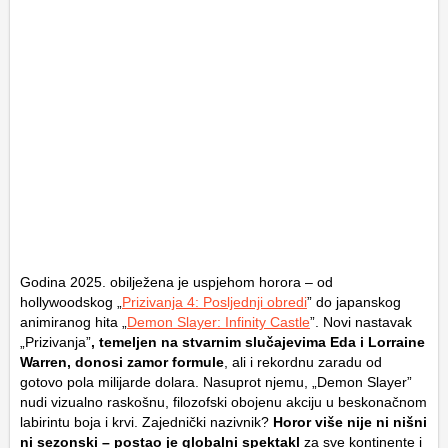
Godina 2025. obilježena je uspjehom horora – od
hollywoodskog „
Prizivanja 4: Posljednji obredi
” do japanskog
animiranog hita „
Demon Slayer: Infinity Castle
”. Novi nastavak
„Prizivanja”
, temeljen na stvarnim slučajevima Eda i Lorraine
Warren, donosi zamor formule
, ali i rekordnu zaradu od
gotovo pola milijarde dolara. Nasuprot njemu, „Demon Slayer”
nudi vizualno raskošnu, filozofski obojenu akciju u beskonačnom
labirintu boja i krvi. Zajednički nazivnik?
Horor više nije ni nišni
ni sezonski – postao je globalni spektakl
za sve kontinente i