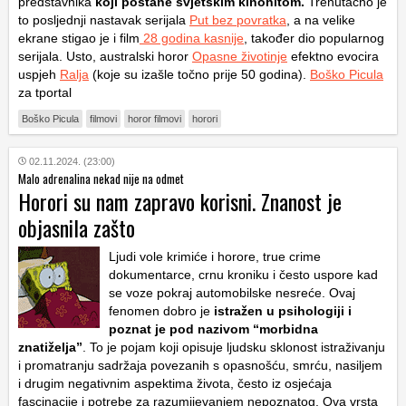
predstavnika
koji postane svjetskim kinohitom.
Trenutačno je
to posljednji nastavak serijala
Put bez povratka
, a na velike
ekrane stigao je i film
28 godina kasnije
, također dio popularnog
serijala. Usto, australski horor
Opasne životinje
efektno evocira
uspjeh
Ralja
(koje su izašle točno prije 50 godina).
Boško Picula
za tportal
Boško Picula
filmovi
horor filmovi
horori
02.11.2024. (23:00)
Malo adrenalina nekad nije na odmet
Horori su nam zapravo korisni. Znanost je
objasnila zašto
Ljudi vole krimiće i horore, true crime
dokumentarce, crnu kroniku i često uspore kad
se voze pokraj automobilske nesreće. Ovaj
fenomen dobro je
istražen u psihologiji i
poznat je pod nazivom “morbidna
znatiželja”
. To je pojam koji opisuje ljudsku sklonost istraživanju
i promatranju sadržaja povezanih s opasnošću, smrću, nasiljem
i drugim negativnim aspektima života, često iz osjećaja
fascinacije i potrebe za razumijevanjem nepoznatog. Ova vrsta