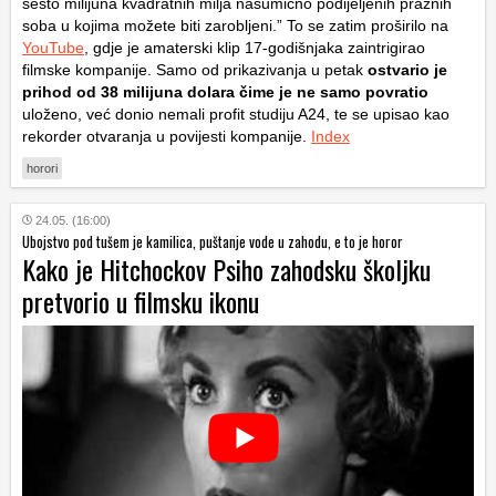
šesto milijuna kvadratnih milja nasumično podijeljenih praznih
soba u kojima možete biti zarobljeni.” To se zatim proširilo na
YouTube
, gdje je amaterski klip 17-godišnjaka zaintrigirao
filmske kompanije. Samo od prikazivanja u petak
ostvario je
prihod od 38 milijuna dolara čime je ne samo povratio
uloženo, već donio nemali profit studiju A24, te se upisao kao
rekorder otvaranja u povijesti kompanije.
Index
horori
24.05. (16:00)
Ubojstvo pod tušem je kamilica, puštanje vode u zahodu, e to je horor
Kako je Hitchockov Psiho zahodsku školjku
pretvorio u filmsku ikonu