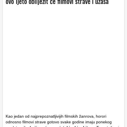
ovo ljeto obilježit će filmovi strave i užasa
Kao jedan od najprepoznatljivijih filmskih žanrova, horori
odnosno filmovi strave gotovo svake godine imaju ponekog