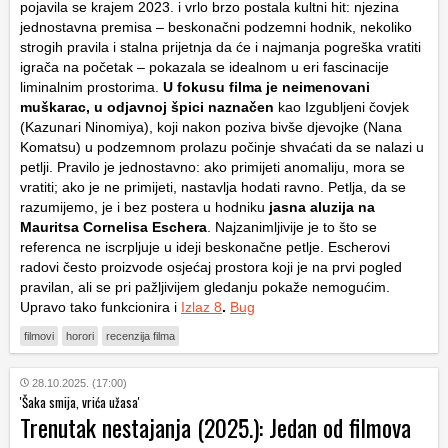
pojavila se krajem 2023. i vrlo brzo postala kultni hit: njezina
jednostavna premisa – beskonačni podzemni hodnik, nekoliko
strogih pravila i stalna prijetnja da će i najmanja pogreška vratiti
igrača na početak – pokazala se idealnom u eri fascinacije
liminalnim prostorima.
U fokusu filma je neimenovani
muškarac, u odjavnoj špici naznačen
kao Izgubljeni čovjek
(Kazunari Ninomiya), koji nakon poziva bivše djevojke (Nana
Komatsu) u podzemnom prolazu počinje shvaćati da se nalazi u
petlji. Pravilo je jednostavno: ako primijeti anomaliju, mora se
vratiti; ako je ne primijeti, nastavlja hodati ravno. Petlja, da se
razumijemo, je i bez postera u hodniku
jasna aluzija na
Mauritsa Cornelisa Eschera
. Najzanimljivije je to što se
referenca ne iscrpljuje u ideji beskonačne petlje. Escherovi
radovi često proizvode osjećaj prostora koji je na prvi pogled
pravilan, ali se pri pažljivijem gledanju pokaže nemogućim.
Upravo tako funkcionira i
Izlaz 8
.
Bug
filmovi
horori
recenzija filma
28.10.2025. (17:00)
'Šaka smija, vrića užasa'
Trenutak nestajanja (2025.): Jedan od filmova