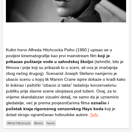
Kultni horor Alfreda Hitchcocka
Psiho
(1960.) upisao se u
povijest kinematografije kao prvi mainstream film
koji je
prikazao puštanje vode u zahodskoj školjci
(tehnički, bilo je
filmova i prije koji su prikazali to u sceni, ali ova je značajnija
zbog nečeg drugog). Scenarist Joseph Stefano namjerno je
ubacio scenu u kojoj lik Marion Crane ispire dokaze o krađi kako
bi šokirao i psihički “izbacio iz takta” tadašnju konzervativnu
publiku prije slavne scene ubojstava pod tušem. Ovaj, za to
vrijeme skandalozan vizualni detalj, ne samo da je uznemirio
gledatelje, već je prema povjesničarima filma
označio i
početak kraja rigoroznog cenzorskog Hays koda
koji je
dotad strogo ograničavao holivudske autore.
Syfy
Alfred Hitchcock
filmovi
horori