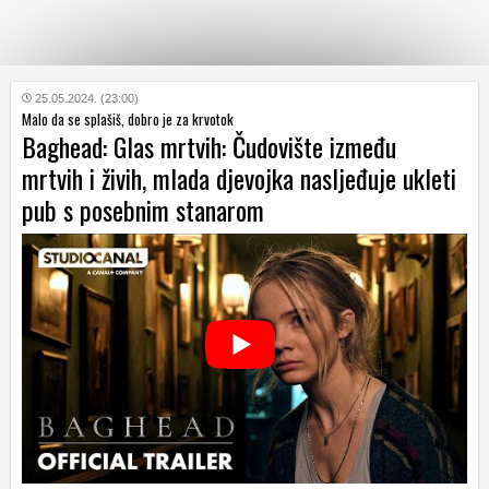
KATEGORIJE
25.05.2024. (23:00)
Malo da se splašiš, dobro je za krvotok
Baghead: Glas mrtvih: Čudovište između
HRVATSKI
mrtvih i živih, mlada djevojka nasljeđuje ukleti
WEB
pub s posebnim stanarom