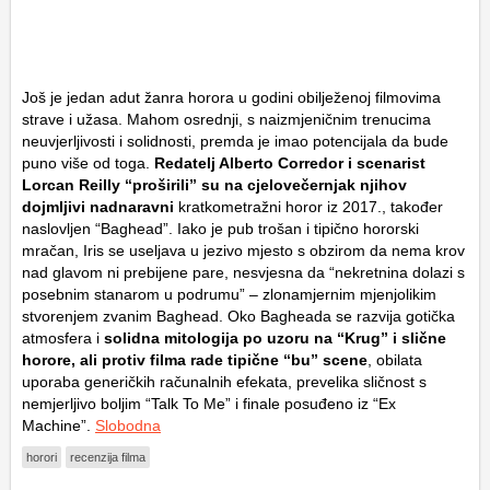
Još je jedan adut žanra horora u godini obilježenoj filmovima
strave i užasa. Mahom osrednji, s naizmjeničnim trenucima
neuvjerljivosti i solidnosti, premda je imao potencijala da bude
puno više od toga.
Redatelj Alberto Corredor i scenarist
Lorcan Reilly “proširili” su na cjelovečernjak njihov
dojmljivi nadnaravni
kratkometražni horor iz 2017., također
naslovljen “Baghead”. Iako je pub trošan i tipično hororski
mračan, Iris se useljava u jezivo mjesto s obzirom da nema krov
nad glavom ni prebijene pare, nesvjesna da “nekretnina dolazi s
posebnim stanarom u podrumu” – zlonamjernim mjenjolikim
stvorenjem zvanim Baghead. Oko Bagheada se razvija gotička
atmosfera i
solidna mitologija po uzoru na “Krug” i slične
horore, ali protiv filma rade tipične “bu” scene
, obilata
uporaba generičkih računalnih efekata, prevelika sličnost s
nemjerljivo boljim “Talk To Me” i finale posuđeno iz “Ex
Machine”.
Slobodna
horori
recenzija filma