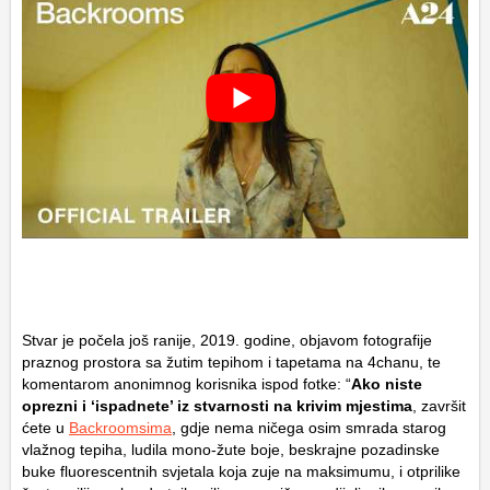
Stvar je počela još ranije, 2019. godine, objavom fotografije
praznog prostora sa žutim tepihom i tapetama na 4chanu, te
komentarom anonimnog korisnika ispod fotke: “
Ako niste
oprezni i ‘ispadnete’ iz stvarnosti na krivim mjestima
, završit
ćete u
Backroomsima
, gdje nema ničega osim smrada starog
vlažnog tepiha, ludila mono-žute boje, beskrajne pozadinske
buke fluorescentnih svjetala koja zuje na maksimumu, i otprilike