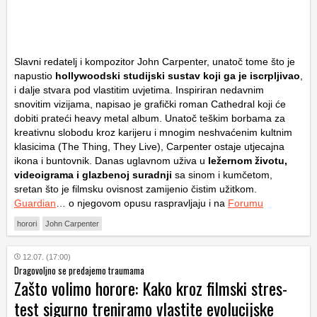
Slavni redatelj i kompozitor John Carpenter, unatoč tome što je
napustio
hollywoodski studijski sustav koji ga je iscrpljivao
,
i dalje stvara pod vlastitim uvjetima. Inspiriran nedavnim
snovitim vizijama, napisao je grafički roman
Cathedral
koji će
dobiti prateći heavy metal album. Unatoč teškim borbama za
kreativnu slobodu kroz karijeru i mnogim neshvaćenim kultnim
klasicima (
The Thing
,
They Live
), Carpenter ostaje utjecajna
ikona i buntovnik. Danas uglavnom uživa u
ležernom životu,
videoigrama i glazbenoj suradnji
sa sinom i kumčetom,
sretan što je filmsku ovisnost zamijenio čistim užitkom.
Guardian
… o njegovom opusu raspravljaju i na
Forumu
horori
John Carpenter
12.07. (17:00)
Dragovoljno se predajemo traumama
Zašto volimo horore: Kako kroz filmski stres-
test sigurno treniramo vlastite evolucijske