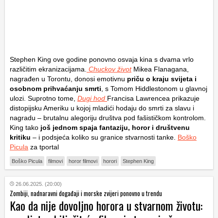
Stephen King ove godine ponovno osvaja kina s dvama vrlo
različitim ekranizacijama.
Chuckov život
Mikea Flanagana,
nagrađen u Torontu, donosi emotivnu
priču o kraju svijeta i
osobnom prihvaćanju smrti
, s Tomom Hiddlestonom u glavnoj
ulozi. Suprotno tome,
Dugi hod
Francisa Lawrencea prikazuje
distopijsku Ameriku u kojoj mladići hodaju do smrti za slavu i
nagradu – brutalnu alegoriju društva pod fašističkom kontrolom.
King tako
još jednom spaja fantaziju, horor i društvenu
kritiku
– i podsjeća koliko su granice stvarnosti tanke.
Boško
Picula
za tportal
Boško Picula
filmovi
horor filmovi
horori
Stephen King
26.06.2025. (20:00)
Zombiji, nadnaravni događaji i morske zvijeri ponovno u trendu
Kao da nije dovoljno horora u stvarnom životu: