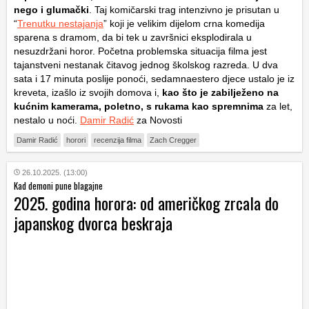
nego i glumački
. Taj komičarski trag intenzivno je prisutan u
“
Trenutku nestajanja
” koji je velikim dijelom crna komedija
sparena s dramom, da bi tek u završnici eksplodirala u
nesuzdržani horor. Početna problemska situacija filma jest
tajanstveni nestanak čitavog jednog školskog razreda. U dva
sata i 17 minuta poslije ponoći, sedamnaestero djece ustalo je iz
kreveta, izašlo iz svojih domova i,
kao što je zabilježeno na
kućnim kamerama, poletno, s rukama kao spremnima
za let,
nestalo u noći.
Damir Radić
za Novosti
Damir Radić
horori
recenzija filma
Zach Cregger
26.10.2025. (13:00)
Kad demoni pune blagajne
2025. godina horora: od američkog zrcala do
japanskog dvorca beskraja