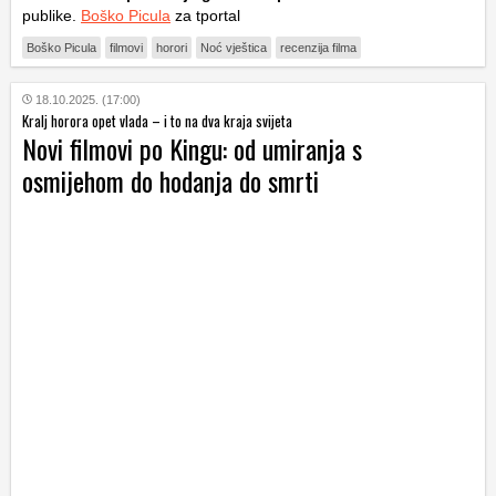
publike.
Boško Picula
za tportal
Boško Picula
filmovi
horori
Noć vještica
recenzija filma
18.10.2025. (17:00)
Kralj horora opet vlada – i to na dva kraja svijeta
Novi filmovi po Kingu: od umiranja s
osmijehom do hodanja do smrti