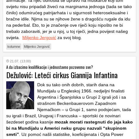
afirmacije. Ta riječ odnosila se upravo na muškarce koji tom
svijetu nisu pripadali živeći na marginama jednoga (tada se tako
činilo) odumirućeg patrijarhata i u sigurnosti heteroseksualne i
bračne idile. Njima su se njihove žene s dragošću rugale da idu
na pederbal. Eto, to je značenje ove riječi koju nipošto ne bi
trebalo zaboraviti, jer je u njoj, u toj riječi, jedna povijest našeg
svijeta.
Miljenko Jergović
za svoj blog.
kolumne
Miljenko Jergović
21.07. (13:00)
A da izbacimo kvalifikacije i jednostavno pozovemo sve?
Dežulović: Leteći cirkus Giannija Infantina
Dok su tako onih dobrih, starih dana na
Mundijalu u Engleskoj 1966. nedjeljni finalisti
Argentina i Španjolska u Grupi 2 igrali još i sa
strašnom Beckenbauerovom Zapadnom
Njemačkom – u Grupi 1, samo podsjećam, tada
su igrali i Brazil, Urugvaj i Francuska – sportski će novinari
šezdeset godina kasnije
mozak morati rastegnuti do jaja kako
bi na Mundijalu u Americi neku grupu nazvali “skupinom
smrti”
. Uz pomoć našli statistike, koeficijenata i Opta Power