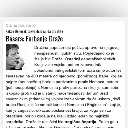
KATEGORIJE
31.10.2023. (08:00)
Kakav Đeneral, takva država, da prostite
Basara: Farbanje Draže
HRVATSKI
WEB
Dražina popularnost počiva upravo na njegovoj
neuspešnosti i gubitništvu. Pogledajmo ko je i
šta je bio Draža. Osrednji generalštabni oficir
Kraljevske vojske, potom zapovednik
polautonomnih gerilskih formacija čiji je autoritet
završavao na 400 metara od njegovog (pomičnog) štaba, koji se
najpre (neuspešno) borio s partizanima protiv Nemaca, potom
(još neuspešnije) s Nemcima protiv partizana i koji je sam sebi
iskopao grob kad je u stanju naćefleisanosti „lanuo“ pred
savezničkim (britanskim) vojnim izaslanikom da će uskoro „doći
braća Rusi, koji će smrsiti konce i Nemcima i Englezima“, koji je,
kad je zagustilo, otkazao poslušnost kralju, za koga se i za
otadžbinu borio i koga je na kraju izdao jedan od najbližih
saradnika. Draža je u suštini bio
tragična šeprtlja
. Pa ko ga u
Užice ne bi voleo. Ako vas Đeneralov CV podseća na istoriju