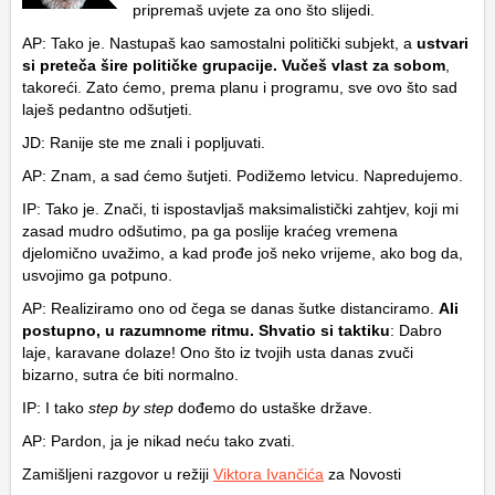
pripremaš uvjete za ono što slijedi.
AP: Tako je. Nastupaš kao samostalni politički subjekt, a
ustvari
si preteča šire političke grupacije. Vučeš vlast za sobom
,
takoreći. Zato ćemo, prema planu i programu, sve ovo što sad
laješ pedantno odšutjeti.
JD: Ranije ste me znali i popljuvati.
AP: Znam, a sad ćemo šutjeti. Podižemo letvicu. Napredujemo.
IP: Tako je. Znači, ti ispostavljaš maksimalistički zahtjev, koji mi
zasad mudro odšutimo, pa ga poslije kraćeg vremena
djelomično uvažimo, a kad prođe još neko vrijeme, ako bog da,
usvojimo ga potpuno.
AP: Realiziramo ono od čega se danas šutke distanciramo.
Ali
postupno, u razumnome ritmu. Shvatio si taktiku
: Dabro
laje, karavane dolaze! Ono što iz tvojih usta danas zvuči
bizarno, sutra će biti normalno.
IP: I tako
step by step
dođemo do ustaške države.
AP: Pardon, ja je nikad neću tako zvati.
Zamišljeni razgovor u režiji
Viktora Ivančića
za Novosti