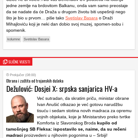
jedne zemlje na brdovitom Balkanu, onda vam samo preostaje
da se nadate da će Draža u drugom životu biti uspešniji nego
što je bio u prvom… piše tako
Svetislav Basara
o Draži
Mihajloviću koji je neki dan dobio svoj muzej, spomen-sobu i
spomenik.
kolumne
Svetislav Basara
SLIČNE VIJESTI
Prekjučer (08:00)
Obrana i zaštita od trojanskih dušeka
Dežulović: Dosjei X: srpska sanjarica HV-a
Već sutradan, da skratim priču, ministar obrane
Ivan Anušić otkazao je već gotovu narudžbu
tisuću i sedam stotina novih madraca za opremu
vojnih objekata, koje je Ministarstvo preko tvrtke
Komforta iz Slavonskog Broda
kupilo od
tamošnjeg SB Fleksa: ispostavilo se, naime, da su rečeni
madraci
proizvedeni u njihovim pogonima u – Srbiji!