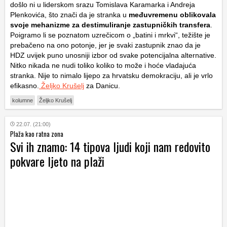
došlo ni u liderskom srazu Tomislava Karamarka i Andreja
Plenkovića, što znači da je stranka u
međuvremenu oblikovala
svoje mehanizme za destimuliranje zastupničkih transfera
.
Poigramo li se poznatom uzrečicom o „batini i mrkvi“, težište je
prebačeno na ono potonje, jer je svaki zastupnik znao da je
HDZ uvijek puno unosniji izbor od svake potencijalna alternative.
Nitko nikada ne nudi toliko koliko to može i hoće vladajuća
stranka. Nije to nimalo lijepo za hrvatsku demokraciju, ali je vrlo
efikasno.
Željko Krušelj
za Danicu.
kolumne
Željko Krušelj
22.07. (21:00)
Plaža kao ratna zona
Svi ih znamo: 14 tipova ljudi koji nam redovito
pokvare ljeto na plaži