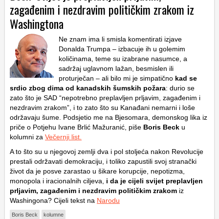
zagađenim i nezdravim političkim zrakom iz
Washingtona
Ne znam ima li smisla komentirati izjave
Donalda Trumpa – izbacuje ih u golemim
količinama, teme su izabrane nasumce, a
sadržaj uglavnom lažan, besmislen ili
proturječan – ali bilo mi je simpatično
kad se
srdio zbog dima od kanadskih šumskih požara
: durio se
zato što je SAD “nepotrebno preplavljen prljavim, zagađenim i
nezdravim zrakom”, i to zato što su Kanađani nemarni i loše
održavaju šume. Podsjetio me na Bjesomara, demonskog lika iz
priče o Potjehu Ivane Brlić Mažuranić, piše
Boris Beck
u
kolumni za
Večernji list.
A to što su u njegovoj zemlji dva i pol stoljeća nakon Revolucije
prestali održavati demokraciju, i toliko zapustili svoj stranački
život da je posve zarastao u šikare korupcije, nepotizma,
monopola i iracionalnih ciljeva,
i da je cijeli svijet preplavljen
prljavim, zagađenim i nezdravim političkim zrakom
iz
Washingona? Cijeli tekst na
Narodu
Boris Beck
kolumne