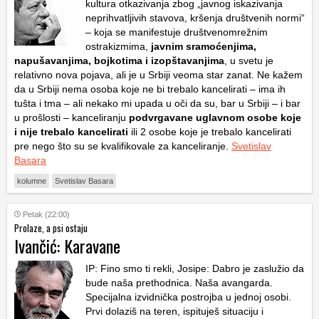
kultura otkazivanja zbog „javnog iskazivanja
neprihvatljivih stavova, kršenja društvenih normi“
– koja se manifestuje društvenomrežnim
ostrakizmima,
javnim sramoćenjima,
napušavanjima, bojkotima i izopštavanjima
, u svetu je
relativno nova pojava, ali je u Srbiji veoma star zanat. Ne kažem
da u Srbiji nema osoba koje ne bi trebalo kancelirati – ima ih
tušta i tma – ali nekako mi upada u oči da su, bar u Srbiji – i bar
u prošlosti – kanceliranju
podvrgavane uglavnom osobe koje
i nije trebalo kancelirati
ili 2 osobe koje je trebalo kancelirati
pre nego što su se kvalifikovale za kanceliranje.
Svetislav
Basara
kolumne
Svetislav Basara
Petak (22:00)
Prolaze, a psi ostaju
Ivančić: Karavane
IP: Fino smo ti rekli, Josipe: Dabro je zaslužio da
bude naša prethodnica. Naša avangarda.
Specijalna izvidnička postrojba u jednoj osobi.
Prvi dolaziš na teren, ispituješ situaciju i