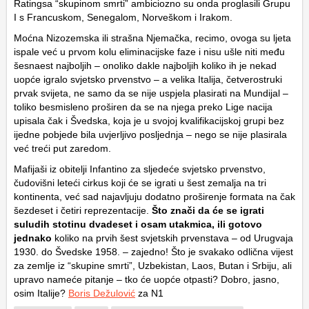
Ratingsa “skupinom smrti” ambiciozno su onda proglasili Grupu
I s Francuskom, Senegalom, Norveškom i Irakom.
Moćna Nizozemska ili strašna Njemačka, recimo, ovoga su ljeta
ispale već u prvom kolu eliminacijske faze i nisu ušle niti među
šesnaest najboljih – onoliko dakle najboljih koliko ih je nekad
uopće igralo svjetsko prvenstvo – a velika Italija, četverostruki
prvak svijeta, ne samo da se nije uspjela plasirati na Mundijal –
toliko besmisleno proširen da se na njega preko Lige nacija
upisala čak i Švedska, koja je u svojoj kvalifikacijskoj grupi bez
ijedne pobjede bila uvjerljivo posljednja – nego se nije plasirala
već treći put zaredom.
Mafijaši iz obitelji Infantino za sljedeće svjetsko prvenstvo,
čudovišni leteći cirkus koji će se igrati u šest zemalja na tri
kontinenta, već sad najavljuju dodatno proširenje formata na čak
šezdeset i četiri reprezentacije.
Što znači da će se igrati
suludih stotinu dvadeset i osam utakmica, ili gotovo
jednako
koliko na prvih šest svjetskih prvenstava – od Urugvaja
1930. do Švedske 1958. – zajedno! Što je svakako odlična vijest
za zemlje iz “skupine smrti”, Uzbekistan, Laos, Butan i Srbiju, ali
upravo nameće pitanje – tko će uopće otpasti? Dobro, jasno,
osim Italije?
Boris Dežulović
za N1