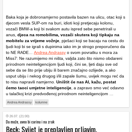
Baka koja je dobronamjerno postavila bazen na ulicu, otac koji s
djecom vesla SUP-om na buri, idioti koji pretjecaju kolonu,
vozači BMW-a koji bi svakom autu ispred sebe penetrirali u
anus,
djeca na romobilima, vozači skutera koji tipkaju na
mobitelu za vrijeme vožnje
, pješaci koji se bacaju na cestu do
ljudi koji bi se igrali s dupinima iako im je strogo preporučeno da
to NE RADE…
Andrea Andrassy
o svom povratku s mora za
Miss7: Ne razumijemo mi ništa, valjda zato što nismo obdareni
prirodnom neinteligencijom ljudi koji, čini se, ljeti daju sve od
sebe da se što prije ubiju ili barem značajno ozlijede, a ako
usput ubiju i nekog drugog i/ili zapale šumu, uvijek mogu reć da
to nisu napravili namjerno.
Uništit će nas AI, kažu, postat
ćemo taoci umjetne inteligencije
, a zapravo smo već odavno
u talačkoj krizi predvođenoj prirodnom neinteligencijom …
Andrea Andrassy
kolumne
26.07. (21:00)
Da može, uveo bi carinu i na zrak
Beck: Svijet je preplavljen prljavim,