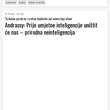
kolumne
satira
Viktor Ivančić
Petak (15:00)
'Srdačan pozdrav i sretan toplinski val svima koji slave'
Andrassy: Prije umjetne inteligencije uništit
će nas – prirodna neinteligencija