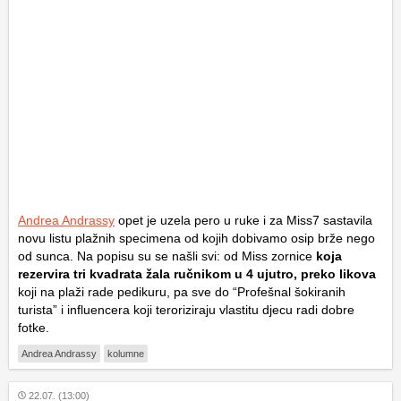
Andrea Andrassy
opet je uzela pero u ruke i za Miss7 sastavila
novu listu plažnih specimena od kojih dobivamo osip brže nego
od sunca. Na popisu su se našli svi: od Miss zornice
koja
rezervira tri kvadrata žala ručnikom u 4 ujutro, preko likova
koji na plaži rade pedikuru, pa sve do “Profešnal šokiranih
turista” i influencera koji teroriziraju vlastitu djecu radi dobre
fotke.
Andrea Andrassy
kolumne
22.07. (13:00)