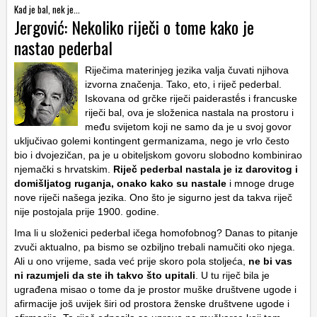
Kad je bal, nek je...
Jergović: Nekoliko riječi o tome kako je
nastao pederbal
Riječima materinjeg jezika valja čuvati njihova
izvorna značenja. Tako, eto, i riječ pederbal.
Iskovana od grčke riječi paiderastḗs i francuske
riječi bal, ova je složenica nastala na prostoru i
među svijetom koji ne samo da je u svoj govor
uključivao golemi kontingent germanizama, nego je vrlo često
bio i dvojezičan, pa je u obiteljskom govoru slobodno kombinirao
njemački s hrvatskim.
Riječ pederbal nastala je iz darovitog i
domišljatog ruganja, onako kako su nastale
i mnoge druge
nove riječi našega jezika. Ono što je sigurno jest da takva riječ
nije postojala prije 1900. godine.
Ima li u složenici pederbal ičega homofobnog? Danas to pitanje
zvuči aktualno, pa bismo se ozbiljno trebali namučiti oko njega.
Ali u ono vrijeme, sada već prije skoro pola stoljeća,
ne bi vas
ni razumjeli da ste ih takvo što upitali
. U tu riječ bila je
ugrađena misao o tome da je prostor muške društvene ugode i
afirmacije još uvijek širi od prostora ženske društvene ugode i