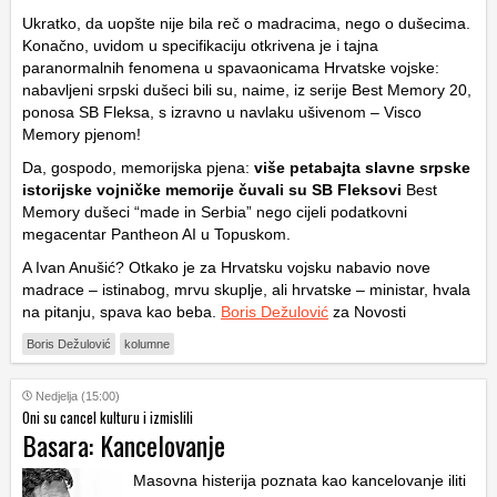
Ukratko, da uopšte nije bila reč o madracima, nego o dušecima.
Konačno, uvidom u specifikaciju otkrivena je i tajna
paranormalnih fenomena u spavaonicama Hrvatske vojske:
nabavljeni srpski dušeci bili su, naime, iz serije Best Memory 20,
ponosa SB Fleksa, s izravno u navlaku ušivenom – Visco
Memory pjenom!
Da, gospodo, memorijska pjena:
više petabajta slavne srpske
istorijske vojničke memorije čuvali su SB Fleksovi
Best
Memory dušeci “made in Serbia” nego cijeli podatkovni
megacentar Pantheon AI u Topuskom.
A Ivan Anušić? Otkako je za Hrvatsku vojsku nabavio nove
madrace – istinabog, mrvu skuplje, ali hrvatske – ministar, hvala
na pitanju, spava kao beba.
Boris Dežulović
za Novosti
Boris Dežulović
kolumne
Nedjelja (15:00)
Oni su cancel kulturu i izmislili
Basara: Kancelovanje
Masovna histerija poznata kao kancelovanje iliti