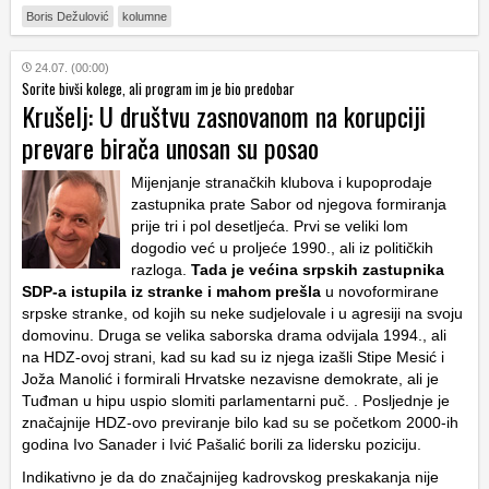
Boris Dežulović
kolumne
24.07. (00:00)
Sorite bivši kolege, ali program im je bio predobar
Krušelj: U društvu zasnovanom na korupciji
prevare birača unosan su posao
Mijenjanje stranačkih klubova i kupoprodaje
zastupnika prate Sabor od njegova formiranja
prije tri i pol desetljeća. Prvi se veliki lom
dogodio već u proljeće 1990., ali iz političkih
razloga.
Tada je većina srpskih zastupnika
SDP-a istupila iz stranke i mahom prešla
u novoformirane
srpske stranke, od kojih su neke sudjelovale i u agresiji na svoju
domovinu. Druga se velika saborska drama odvijala 1994., ali
na HDZ-ovoj strani, kad su kad su iz njega izašli Stipe Mesić i
Joža Manolić i formirali Hrvatske nezavisne demokrate, ali je
Tuđman u hipu uspio slomiti parlamentarni puč. . Posljednje je
značajnije HDZ-ovo previranje bilo kad su se početkom 2000-ih
godina Ivo Sanader i Ivić Pašalić borili za lidersku poziciju.
Indikativno je da do značajnijeg kadrovskog preskakanja nije