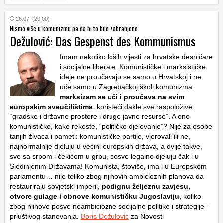
26.07. (20:00)
Nismo više u komunizmu pa da bi to bilo zabranjeno
Dežulović: Das Gespenst des Kommunismus
Imam nekoliko loših vijesti za hrvatske desničare
i socijalne liberale. Komunističke i marksističke
ideje ne proučavaju se samo u Hrvatskoj i ne
uče samo u Zagrebačkoj školi komunizma:
marksizam se uči i proučava na svim
europskim sveučilištima
, koristeći dakle sve raspoložive
“gradske i državne prostore i druge javne resurse”. A ono
komunističko, kako rekoste, “političko djelovanje”? Nije za osobe
tanjih živaca i pameti: komunističke partije, vjerovali ili ne,
najnormalnije djeluju u većini europskih država, a dvije takve,
sve sa srpom i čekićem u grbu, posve legalno djeluju čak i u
Sjedinjenim Državama! Komunista, štoviše, ima i u Europskom
parlamentu… nije toliko zbog njihovih ambicioznih planova da
restauriraju sovjetski imperij,
podignu željeznu zavjesu,
otvore gulage i obnove komunističku Jugoslaviju
, koliko
zbog njihove posve neambiciozne socijalne politike i strategije –
priuštivog stanovanja.
Boris Dežulović
za Novosti