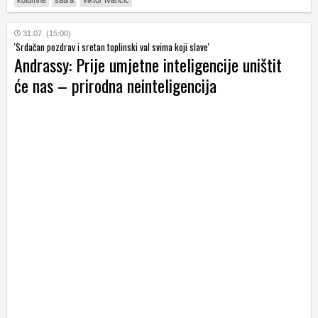
kolumne
satira
Viktor Ivančić
31.07. (15:00)
'Srdačan pozdrav i sretan toplinski val svima koji slave'
Andrassy: Prije umjetne inteligencije uništit
će nas – prirodna neinteligencija