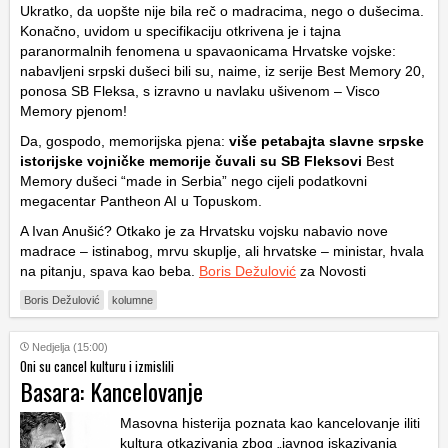
Ukratko, da uopšte nije bila reč o madracima, nego o dušecima.
Konačno, uvidom u specifikaciju otkrivena je i tajna
paranormalnih fenomena u spavaonicama Hrvatske vojske:
nabavljeni srpski dušeci bili su, naime, iz serije Best Memory 20,
ponosa SB Fleksa, s izravno u navlaku ušivenom – Visco
Memory pjenom!
Da, gospodo, memorijska pjena:
više petabajta slavne srpske
istorijske vojničke memorije čuvali su SB Fleksovi
Best
Memory dušeci “made in Serbia” nego cijeli podatkovni
megacentar Pantheon AI u Topuskom.
A Ivan Anušić? Otkako je za Hrvatsku vojsku nabavio nove
madrace – istinabog, mrvu skuplje, ali hrvatske – ministar, hvala
na pitanju, spava kao beba.
Boris Dežulović
za Novosti
Boris Dežulović
kolumne
Nedjelja (15:00)
Oni su cancel kulturu i izmislili
Basara: Kancelovanje
Masovna histerija poznata kao kancelovanje iliti
kultura otkazivanja zbog „javnog iskazivanja