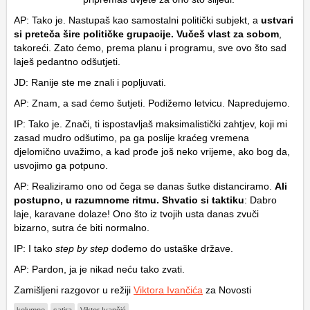
AP: Tako je. Nastupaš kao samostalni politički subjekt, a
ustvari
si preteča šire političke grupacije. Vučeš vlast za sobom
,
takoreći. Zato ćemo, prema planu i programu, sve ovo što sad
laješ pedantno odšutjeti.
JD: Ranije ste me znali i popljuvati.
AP: Znam, a sad ćemo šutjeti. Podižemo letvicu. Napredujemo.
IP: Tako je. Znači, ti ispostavljaš maksimalistički zahtjev, koji mi
zasad mudro odšutimo, pa ga poslije kraćeg vremena
djelomično uvažimo, a kad prođe još neko vrijeme, ako bog da,
usvojimo ga potpuno.
AP: Realiziramo ono od čega se danas šutke distanciramo.
Ali
postupno, u razumnome ritmu. Shvatio si taktiku
: Dabro
laje, karavane dolaze! Ono što iz tvojih usta danas zvuči
bizarno, sutra će biti normalno.
IP: I tako
step by step
dođemo do ustaške države.
AP: Pardon, ja je nikad neću tako zvati.
Zamišljeni razgovor u režiji
Viktora Ivančića
za Novosti