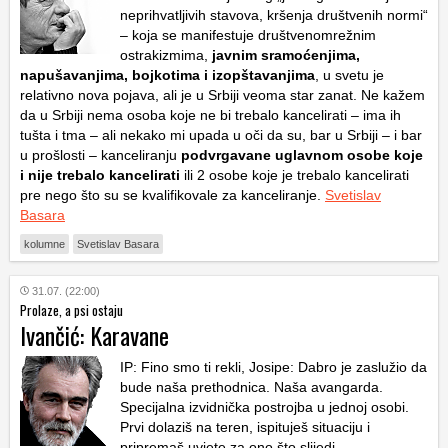
neprihvatljivih stavova, kršenja društvenih normi“
– koja se manifestuje društvenomrežnim
ostrakizmima,
javnim sramoćenjima,
napušavanjima, bojkotima i izopštavanjima
, u svetu je
relativno nova pojava, ali je u Srbiji veoma star zanat. Ne kažem
da u Srbiji nema osoba koje ne bi trebalo kancelirati – ima ih
tušta i tma – ali nekako mi upada u oči da su, bar u Srbiji – i bar
u prošlosti – kanceliranju
podvrgavane uglavnom osobe koje
i nije trebalo kancelirati
ili 2 osobe koje je trebalo kancelirati
pre nego što su se kvalifikovale za kanceliranje.
Svetislav
Basara
kolumne
Svetislav Basara
31.07. (22:00)
Prolaze, a psi ostaju
Ivančić: Karavane
IP: Fino smo ti rekli, Josipe: Dabro je zaslužio da
bude naša prethodnica. Naša avangarda.
Specijalna izvidnička postrojba u jednoj osobi.
Prvi dolaziš na teren, ispituješ situaciju i
pripremaš uvjete za ono što slijedi.