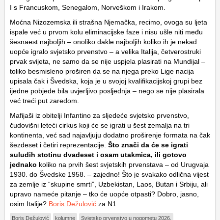
I s Francuskom, Senegalom, Norveškom i Irakom.
Moćna Nizozemska ili strašna Njemačka, recimo, ovoga su ljeta
ispale već u prvom kolu eliminacijske faze i nisu ušle niti među
šesnaest najboljih – onoliko dakle najboljih koliko ih je nekad
uopće igralo svjetsko prvenstvo – a velika Italija, četverostruki
prvak svijeta, ne samo da se nije uspjela plasirati na Mundijal –
toliko besmisleno proširen da se na njega preko Lige nacija
upisala čak i Švedska, koja je u svojoj kvalifikacijskoj grupi bez
ijedne pobjede bila uvjerljivo posljednja – nego se nije plasirala
već treći put zaredom.
Mafijaši iz obitelji Infantino za sljedeće svjetsko prvenstvo,
čudovišni leteći cirkus koji će se igrati u šest zemalja na tri
kontinenta, već sad najavljuju dodatno proširenje formata na čak
šezdeset i četiri reprezentacije.
Što znači da će se igrati
suludih stotinu dvadeset i osam utakmica, ili gotovo
jednako
koliko na prvih šest svjetskih prvenstava – od Urugvaja
1930. do Švedske 1958. – zajedno! Što je svakako odlična vijest
za zemlje iz “skupine smrti”, Uzbekistan, Laos, Butan i Srbiju, ali
upravo nameće pitanje – tko će uopće otpasti? Dobro, jasno,
osim Italije?
Boris Dežulović
za N1
Boris Dežulović
kolumne
Svjetsko prvenstvo u nogometu 2026.