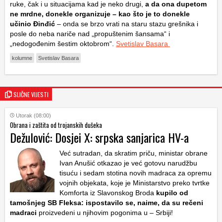
ruke, čak i u situacijama kad je neko drugi,
a da ona dupetom
ne mrdne, donekle organizuje – kao što je to donekle
učinio Đinđić
– onda se brzo vrati na staru stazu grešnika i
posle do neba nariče nad „propuštenim šansama“ i
„nedogođenim šestim oktobrom“.
Svetislav Basara
kolumne
Svetislav Basara
SLIČNE VIJESTI
Utorak (08:00)
Obrana i zaštita od trojanskih dušeka
Dežulović: Dosjei X: srpska sanjarica HV-a
Već sutradan, da skratim priču, ministar obrane
Ivan Anušić otkazao je već gotovu narudžbu
tisuću i sedam stotina novih madraca za opremu
vojnih objekata, koje je Ministarstvo preko tvrtke
Komforta iz Slavonskog Broda
kupilo od
tamošnjeg SB Fleksa: ispostavilo se, naime, da su rečeni
madraci
proizvedeni u njihovim pogonima u – Srbiji!