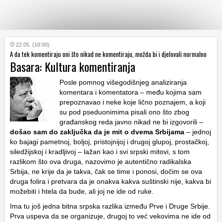
KATEGORIJE
22.05. (18:00)
A da tek komentiraju oni što nikad ne komentiraju, možda bi i djelovali normalno
Basara: Kultura komentiranja
HRVATSKI
WEB
Posle pomnog višegodišnjeg analiziranja
komentara i komentatora – među kojima sam
prepoznavao i neke koje lično poznajem, a koji
su pod pseduonimima pisali ono što zbog
građanskog reda javno nikad ne bi izgovorili –
došao sam do zaključka da je mit o dvema Srbijama
– jednoj
ko bajagi pametnoj, boljoj, pristojnijoj i drugoj glupoj, prostačkoj,
siledžijskoj i kradljivoj – lažan kao i svi srpski mitovi, s tom
razlikom što ova druga, nazovimo je autentično radikalska
Srbija, ne krije da je takva, čak se time i ponosi, dočim se ova
druga folira i pretvara da je onakva kakva suštinski nije, kakva bi
možebiti i htela da bude, ali joj ne ide od ruke.
Ima tu još jedna bitna srpska razlika između Prve i Druge Srbije.
Prva uspeva da se organizuje, drugoj to već vekovima ne ide od