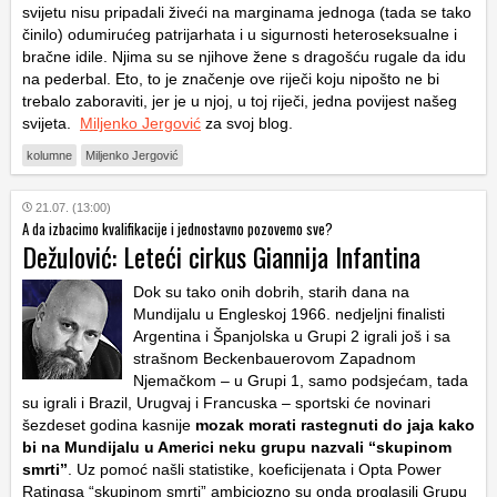
svijetu nisu pripadali živeći na marginama jednoga (tada se tako
činilo) odumirućeg patrijarhata i u sigurnosti heteroseksualne i
bračne idile. Njima su se njihove žene s dragošću rugale da idu
na pederbal. Eto, to je značenje ove riječi koju nipošto ne bi
trebalo zaboraviti, jer je u njoj, u toj riječi, jedna povijest našeg
svijeta.
Miljenko Jergović
za svoj blog.
kolumne
Miljenko Jergović
21.07. (13:00)
A da izbacimo kvalifikacije i jednostavno pozovemo sve?
Dežulović: Leteći cirkus Giannija Infantina
Dok su tako onih dobrih, starih dana na
Mundijalu u Engleskoj 1966. nedjeljni finalisti
Argentina i Španjolska u Grupi 2 igrali još i sa
strašnom Beckenbauerovom Zapadnom
Njemačkom – u Grupi 1, samo podsjećam, tada
su igrali i Brazil, Urugvaj i Francuska – sportski će novinari
šezdeset godina kasnije
mozak morati rastegnuti do jaja kako
bi na Mundijalu u Americi neku grupu nazvali “skupinom
smrti”
. Uz pomoć našli statistike, koeficijenata i Opta Power
Ratingsa “skupinom smrti” ambiciozno su onda proglasili Grupu