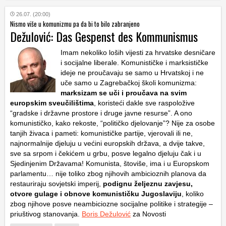
26.07. (20:00)
Nismo više u komunizmu pa da bi to bilo zabranjeno
Dežulović: Das Gespenst des Kommunismus
Imam nekoliko loših vijesti za hrvatske desničare
i socijalne liberale. Komunističke i marksističke
ideje ne proučavaju se samo u Hrvatskoj i ne
uče samo u Zagrebačkoj školi komunizma:
marksizam se uči i proučava na svim
europskim sveučilištima
, koristeći dakle sve raspoložive
“gradske i državne prostore i druge javne resurse”. A ono
komunističko, kako rekoste, “političko djelovanje”? Nije za osobe
tanjih živaca i pameti: komunističke partije, vjerovali ili ne,
najnormalnije djeluju u većini europskih država, a dvije takve,
sve sa srpom i čekićem u grbu, posve legalno djeluju čak i u
Sjedinjenim Državama! Komunista, štoviše, ima i u Europskom
parlamentu… nije toliko zbog njihovih ambicioznih planova da
restauriraju sovjetski imperij,
podignu željeznu zavjesu,
otvore gulage i obnove komunističku Jugoslaviju
, koliko
zbog njihove posve neambiciozne socijalne politike i strategije –
priuštivog stanovanja.
Boris Dežulović
za Novosti