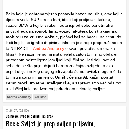
Baka koja je dobronamjerno postavila bazen na ulicu, otac koji s
djecom vesla SUP-om na buri, idioti koji pretjecaju kolonu,
vozači BMW-a koji bi svakom autu ispred sebe penetrirali u
anus,
djeca na romobilima, vozači skutera koji tipkaju na
mobitelu za vrijeme vožnje
, pješaci koji se bacaju na cestu do
ljudi koji bi se igrali s dupinima iako im je strogo preporučeno da
to NE RADE…
Andrea Andrassy
o svom povratku s mora za
Miss7: Ne razumijemo mi ništa, valjda zato što nismo obdareni
prirodnom neinteligencijom ljudi koji, čini se, ljeti daju sve od
sebe da se što prije ubiju ili barem značajno ozlijede, a ako
usput ubiju i nekog drugog i/ili zapale šumu, uvijek mogu reć da
to nisu napravili namjerno.
Uništit će nas AI, kažu, postat
ćemo taoci umjetne inteligencije
, a zapravo smo već odavno
u talačkoj krizi predvođenoj prirodnom neinteligencijom …
Andrea Andrassy
kolumne
26.07. (21:00)
Da može, uveo bi carinu i na zrak
Beck: Svijet je preplavljen prljavim,