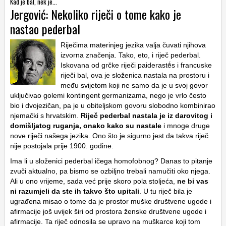
Kad je bal, nek je...
Jergović: Nekoliko riječi o tome kako je
nastao pederbal
Riječima materinjeg jezika valja čuvati njihova
izvorna značenja. Tako, eto, i riječ pederbal.
Iskovana od grčke riječi paiderastḗs i francuske
riječi bal, ova je složenica nastala na prostoru i
među svijetom koji ne samo da je u svoj govor
uključivao golemi kontingent germanizama, nego je vrlo često
bio i dvojezičan, pa je u obiteljskom govoru slobodno kombinirao
njemački s hrvatskim.
Riječ pederbal nastala je iz darovitog i
domišljatog ruganja, onako kako su nastale
i mnoge druge
nove riječi našega jezika. Ono što je sigurno jest da takva riječ
nije postojala prije 1900. godine.
Ima li u složenici pederbal ičega homofobnog? Danas to pitanje
zvuči aktualno, pa bismo se ozbiljno trebali namučiti oko njega.
Ali u ono vrijeme, sada već prije skoro pola stoljeća,
ne bi vas
ni razumjeli da ste ih takvo što upitali
. U tu riječ bila je
ugrađena misao o tome da je prostor muške društvene ugode i
afirmacije još uvijek širi od prostora ženske društvene ugode i
afirmacije. Ta riječ odnosila se upravo na muškarce koji tom