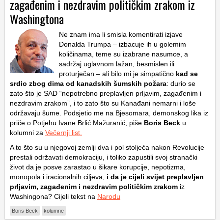
zagađenim i nezdravim političkim zrakom iz
Washingtona
Ne znam ima li smisla komentirati izjave
Donalda Trumpa – izbacuje ih u golemim
količinama, teme su izabrane nasumce, a
sadržaj uglavnom lažan, besmislen ili
proturječan – ali bilo mi je simpatično
kad se
srdio zbog dima od kanadskih šumskih požara
: durio se
zato što je SAD “nepotrebno preplavljen prljavim, zagađenim i
nezdravim zrakom”, i to zato što su Kanađani nemarni i loše
održavaju šume. Podsjetio me na Bjesomara, demonskog lika iz
priče o Potjehu Ivane Brlić Mažuranić, piše
Boris Beck
u
kolumni za
Večernji list.
A to što su u njegovoj zemlji dva i pol stoljeća nakon Revolucije
prestali održavati demokraciju, i toliko zapustili svoj stranački
život da je posve zarastao u šikare korupcije, nepotizma,
monopola i iracionalnih ciljeva,
i da je cijeli svijet preplavljen
prljavim, zagađenim i nezdravim političkim zrakom
iz
Washingona? Cijeli tekst na
Narodu
Boris Beck
kolumne