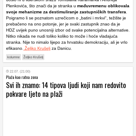
Plenkovića, što znači da je stranka u
međuvremenu oblikovala
svoje mehanizme za destimuliranje zastupničkih transfera
.
Poigramo li se poznatom uzrečicom o „batini i mrkvi“, težište je
prebačeno na ono potonje, jer je svaki zastupnik znao da je
HDZ uvijek puno unosniji izbor od svake potencijalna alternative.
Nitko nikada ne nudi toliko koliko to može i hoće vladajuća
stranka. Nije to nimalo lijepo za hrvatsku demokraciju, ali je vrlo
efikasno.
Željko Krušelj
za Danicu.
kolumne
Željko Krušelj
22.07. (21:00)
Plaža kao ratna zona
Svi ih znamo: 14 tipova ljudi koji nam redovito
pokvare ljeto na plaži