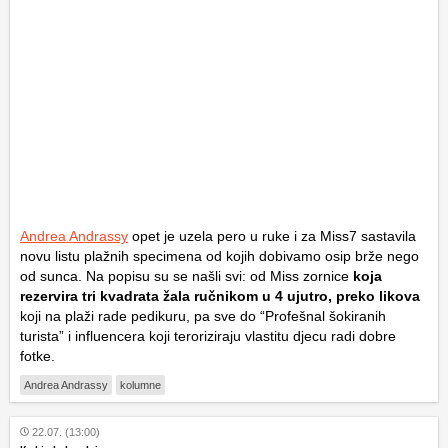
Andrea Andrassy
opet je uzela pero u ruke i za Miss7 sastavila
novu listu plažnih specimena od kojih dobivamo osip brže nego
od sunca. Na popisu su se našli svi: od Miss zornice
koja
rezervira tri kvadrata žala ručnikom u 4 ujutro, preko likova
koji na plaži rade pedikuru, pa sve do “Profešnal šokiranih
turista” i influencera koji teroriziraju vlastitu djecu radi dobre
fotke.
Andrea Andrassy
kolumne
22.07. (13:00)