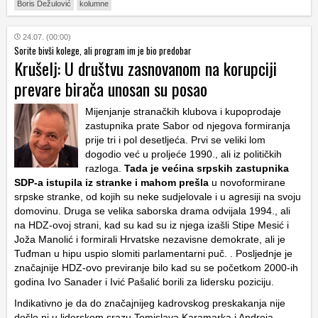
Boris Dežulović
kolumne
24.07. (00:00)
Sorite bivši kolege, ali program im je bio predobar
Krušelj: U društvu zasnovanom na korupciji
prevare birača unosan su posao
Mijenjanje stranačkih klubova i kupoprodaje
zastupnika prate Sabor od njegova formiranja
prije tri i pol desetljeća. Prvi se veliki lom
dogodio već u proljeće 1990., ali iz političkih
razloga.
Tada je većina srpskih zastupnika
SDP-a istupila iz stranke i mahom prešla
u novoformirane
srpske stranke, od kojih su neke sudjelovale i u agresiji na svoju
domovinu. Druga se velika saborska drama odvijala 1994., ali
na HDZ-ovoj strani, kad su kad su iz njega izašli Stipe Mesić i
Joža Manolić i formirali Hrvatske nezavisne demokrate, ali je
Tuđman u hipu uspio slomiti parlamentarni puč. . Posljednje je
značajnije HDZ-ovo previranje bilo kad su se početkom 2000-ih
godina Ivo Sanader i Ivić Pašalić borili za lidersku poziciju.
Indikativno je da do značajnijeg kadrovskog preskakanja nije
došlo ni u liderskom srazu Tomislava Karamarka i Andreja