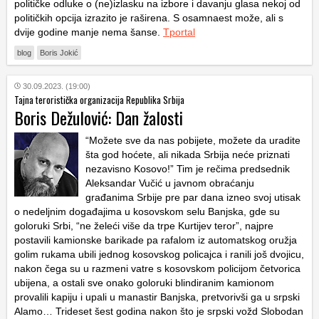
političke odluke o (ne)izlasku na izbore i davanju glasa nekoj od
političkih opcija izrazito je raširena. S osamnaest može, ali s
dvije godine manje nema šanse.
Tportal
blog
Boris Jokić
30.09.2023. (19:00)
Tajna teroristička organizacija Republika Srbija
Boris Dežulović: Dan žalosti
“Možete sve da nas pobijete, možete da uradite
šta god hoćete, ali nikada Srbija neće priznati
nezavisno Kosovo!” Tim je rečima predsednik
Aleksandar Vučić u javnom obraćanju
građanima Srbije pre par dana izneo svoj utisak
o nedeljnim događajima u kosovskom selu Banjska, gde su
goloruki Srbi, “ne želeći više da trpe Kurtijev teror”, najpre
postavili kamionske barikade pa rafalom iz automatskog oružja
golim rukama ubili jednog kosovskog policajca i ranili još dvojicu,
nakon čega su u razmeni vatre s kosovskom policijom četvorica
ubijena, a ostali sve onako goloruki blindiranim kamionom
provalili kapiju i upali u manastir Banjska, pretvorivši ga u srpski
Alamo… Trideset šest godina nakon što je srpski vožd Slobodan