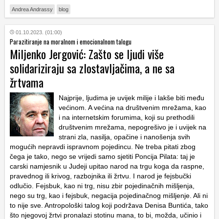
Andrea Andrassy
blog
01.10.2023. (01:00)
Parazitiranje na moralnom i emocionalnom talogu
Miljenko Jergović: Zašto se ljudi više
solidariziraju sa zlostavljačima, a ne sa
žrtvama
Najprije, ljudima je uvijek milije i lakše biti među
većinom. A većina na društvenim mrežama, kao
i na internetskim forumima, koji su prethodili
društvenim mrežama, nepogrešivo je i uvijek na
strani zla, nasilja, opačine i nanošenja svih
mogućih nepravdi ispravnom pojedincu. Ne treba pitati zbog
čega je tako, nego se vrijedi samo sjetiti Poncija Pilata: taj je
carski namjesnik u Judeji upitao narod na trgu koga da raspne,
pravednog ili krivog, razbojnika ili žrtvu. I narod je fejsbučki
odlučio. Fejsbuk, kao ni trg, nisu zbir pojedinačnih mišljenja,
nego su trg, kao i fejsbuk, negacija pojedinačnog mišljenje. Ali ni
to nije sve. Antropološki talog koji podržava Denisa Buntića, tako
što njegovoj žrtvi pronalazi stotinu mana, to bi, možda, učinio i