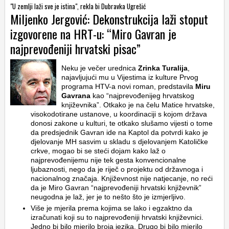
"U zemlji laži sve je istina", rekla bi Dubravka Ugrešić
Miljenko Jergović: Dekonstrukcija laži stoput
izgovorene na HRT-u: “Miro Gavran je
najprevođeniji hrvatski pisac”
Neku je večer urednica
Zrinka Turalija
,
najavljujući mu u Vijestima iz kulture Prvog
programa HTV-a novi roman, predstavila
Miru
Gavrana
kao “najprevođenijeg hrvatskog
književnika”. Otkako je na čelu Matice hrvatske,
visokodotirane ustanove, u koordinaciji s kojom država
donosi zakone u kulturi, te otkako slušamo vijesti o tome
da predsjednik Gavran ide na Kaptol da potvrdi kako je
djelovanje MH sasvim u skladu s djelovanjem Katoličke
crkve, mogao bi se steći dojam kako laž o
najprevođenijemu nije tek gesta konvencionalne
ljubaznosti, nego da je riječ o projektu od državnoga i
nacionalnog značaja. Književnost nije natjecanje, no reći
da je Miro Gavran “najprevođeniji hrvatski književnik”
neugodna je laž, jer je to nešto što je izmjerljivo.
Više je mjerila prema kojima se lako i egzaktno da
izračunati koji su to najprevođeniji hrvatski književnici.
Jedno bi bilo mjerilo broja jezika. Drugo bi bilo mjerilo