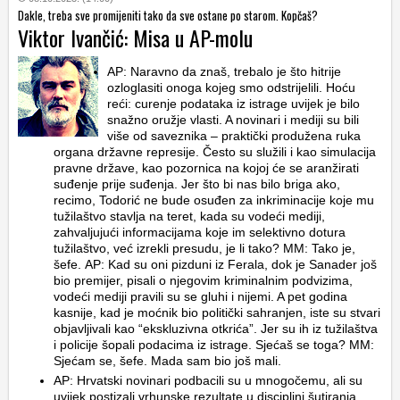
Dakle, treba sve promijeniti tako da sve ostane po starom. Kopčaš?
Viktor Ivančić: Misa u AP-molu
AP: Naravno da znaš, trebalo je što hitrije
ozloglasiti onoga kojeg smo odstrijelili. Hoću
reći: curenje podataka iz istrage uvijek je bilo
snažno oružje vlasti. A novinari i mediji su bili
više od saveznika – praktički produžena ruka
organa državne represije. Često su služili i kao simulacija
pravne države, kao pozornica na kojoj će se aranžirati
suđenje prije suđenja. Jer što bi nas bilo briga ako,
recimo, Todorić ne bude osuđen za inkriminacije koje mu
tužilaštvo stavlja na teret, kada su vodeći mediji,
zahvaljujući informacijama koje im selektivno dotura
tužilaštvo, već izrekli presudu, je li tako? MM: Tako je,
šefe. AP: Kad su oni pizduni iz Ferala, dok je Sanader još
bio premijer, pisali o njegovim kriminalnim podvizima,
vodeći mediji pravili su se gluhi i nijemi. A pet godina
kasnije, kad je moćnik bio politički sahranjen, iste su stvari
objavljivali kao “ekskluzivna otkrića”. Jer su ih iz tužilaštva
i policije šopali podacima iz istrage. Sjećaš se toga? MM:
Sjećam se, šefe. Mada sam bio još mali.
AP: Hrvatski novinari podbacili su u mnogočemu, ali su
uvijek postizali vrhunske rezultate u disciplini šutiranja