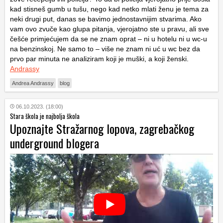
kad stisneš gumb u tušu, nego kad netko mlati ženu je tema za
neki drugi put, danas se bavimo jednostavnijim stvarima. Ako
vam ovo zvuče kao glupa pitanja, vjerojatno ste u pravu, ali sve
češće primjećujem da se ne znam oprat – ni u hotelu ni u wc-u
na benzinskoj. Ne samo to – više ne znam ni uć u wc bez da
prvo par minuta ne analiziram koji je muški, a koji ženski.
Andrassy
Andrea Andrassy
blog
06.10.2023. (18:00)
Stara škola je najbolja škola
Upoznajte Stražarnog lopova, zagrebačkog
underground blogera