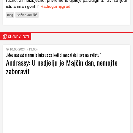
ružno, ali neizbježno, privremeno djeluje paradigma: “Svi su ljudi
isti, a ima i gorih!”
Radiogornjigrad
blog
Božica Jelušić
SLIČNE VIJESTI
10.05.2024. (13:00)
„Moć nazvat mamu je luksuz za koji bi mnogi dali sve na svijetu“
Andrassy: U nedjelju je Majčin dan, nemojte
zaboravit