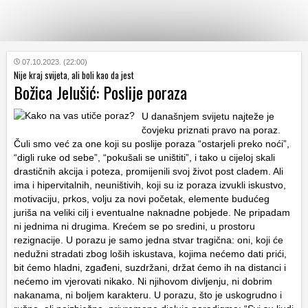
KATEGORIJE
07.10.2023. (22:00)
Nije kraj svijeta, ali boli kao da jest
Božica Jelušić: Poslije poraza
HRVATSKI
WEB
U današnjem svijetu najteže je
čovjeku priznati pravo na poraz.
Čuli smo već za one koji su poslije poraza “ostarjeli preko noći”,
“digli ruke od sebe”, “pokušali se uništiti”, i tako u cijeloj skali
drastičnih akcija i poteza, promijenili svoj život post cladem. Ali
ima i hipervitalnih, neuništivih, koji su iz poraza izvukli iskustvo,
motivaciju, prkos, volju za novi početak, elemente budućeg
juriša na veliki cilj i eventualne naknadne pobjede. Ne pripadam
ni jednima ni drugima. Krećem se po sredini, u prostoru
rezignacije. U porazu je samo jedna stvar tragična: oni, koji će
nedužni stradati zbog loših iskustava, kojima nećemo dati prići,
bit ćemo hladni, zgađeni, suzdržani, držat ćemo ih na distanci i
nećemo im vjerovati nikako. Ni njihovom divljenju, ni dobrim
nakanama, ni boljem karakteru. U porazu, što je uskogrudno i