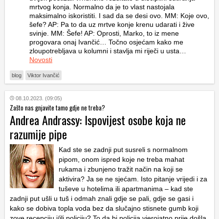
mrtvog konja. Normalno da je to vlast nastojala
maksimalno iskoristiti. I sad da se desi ovo. MM: Koje ovo,
šefe? AP: Pa to da uz mrtve konje krenu udarati i žive
svinje. MM: Šefe! AP: Oprosti, Marko, to iz mene
progovara onaj Ivančić… Točno osjećam kako me
zloupotrebljava u kolumni i stavlja mi riječi u usta…
Novosti
blog
Viktor Ivančić
08.10.2023. (09:05)
Zašto nas gnjavite tamo gdje ne treba?
Andrea Andrassy: Ispovijest osobe koja ne
razumije pipe
Kad ste se zadnji put susreli s normalnom
pipom, onom ispred koje ne treba mahat
rukama i zbunjeno tražit način na koji se
aktivira? Ja se ne sjećam. Isto pitanje vrijedi i za
tuševe u hotelima ili apartmanima – kad ste
zadnji put ušli u tuš i odmah znali gdje se pali, gdje se gasi i
kako se dobiva topla voda bez da slučajno stisnete gumb koji
zove recepciju i/ili policiju? To da bi policija vjerojatno prije došla