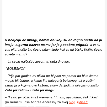
U nedjelju će mnogi, barem oni koji su dovoljno sretni da ju
imaju, sigurno nazvat mamu jer je posebna prigoda
, a ja ću
vas pitat nešto što često pitam ljude koji su mi bliski: Koliko često
zovete mamu?
– Ja svoju najčešće zovem tri puta dnevno.
-“BOLESNO!”
– Prije par godina mi nikad ne bi palo na pamet da bi to ikome
moglo bit čudno, a kamo li u kategoriji bolesnog, ali u većini
situacija u kojima ovo kažem, vidim da ljudima nije jasno zašto.
Zato jer želim – i zato jer mogu.
– “I zato jer očito imaš vremena.” Imam, apsolutno,
čak i kad
ga nemam
.
Piše Andrea Andrassy za svoj
blog
.
(Miss7)