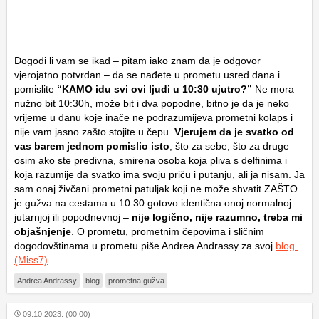
Dogodi li vam se ikad – pitam iako znam da je odgovor
vjerojatno potvrdan – da se nađete u prometu usred dana i
pomislite
“KAMO idu svi ovi ljudi u 10:30 ujutro?”
Ne mora
nužno bit 10:30h, može bit i dva popodne, bitno je da je neko
vrijeme u danu koje inače ne podrazumijeva prometni kolaps i
nije vam jasno zašto stojite u čepu.
Vjerujem da je svatko od
vas barem jednom pomislio isto
, što za sebe, što za druge –
osim ako ste predivna, smirena osoba koja pliva s delfinima i
koja razumije da svatko ima svoju priču i putanju, ali ja nisam. Ja
sam onaj živčani prometni patuljak koji ne može shvatit ZAŠTO
je gužva na cestama u 10:30 gotovo identična onoj normalnoj
jutarnjoj ili popodnevnoj –
nije logično, nije razumno, treba mi
objašnjenje
. O prometu, prometnim čepovima i sličnim
dogodovštinama u prometu piše Andrea Andrassy za svoj
blog.
(Miss7)
Andrea Andrassy
blog
prometna gužva
09.10.2023. (00:00)