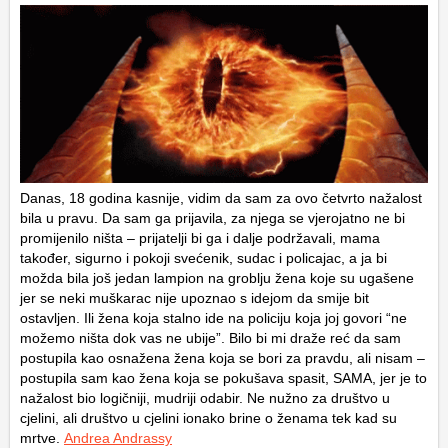
Danas, 18 godina kasnije, vidim da sam za ovo četvrto nažalost
bila u pravu. Da sam ga prijavila, za njega se vjerojatno ne bi
promijenilo ništa – prijatelji bi ga i dalje podržavali, mama
također, sigurno i pokoji svećenik, sudac i policajac, a ja bi
možda bila još jedan lampion na groblju žena koje su ugašene
jer se neki muškarac nije upoznao s idejom da smije bit
ostavljen. Ili žena koja stalno ide na policiju koja joj govori “ne
možemo ništa dok vas ne ubije”. Bilo bi mi draže reć da sam
postupila kao osnažena žena koja se bori za pravdu, ali nisam –
postupila sam kao žena koja se pokušava spasit, SAMA, jer je to
nažalost bio logičniji, mudriji odabir. Ne nužno za društvo u
cjelini, ali društvo u cjelini ionako brine o ženama tek kad su
mrtve.
Andrea Andrassy