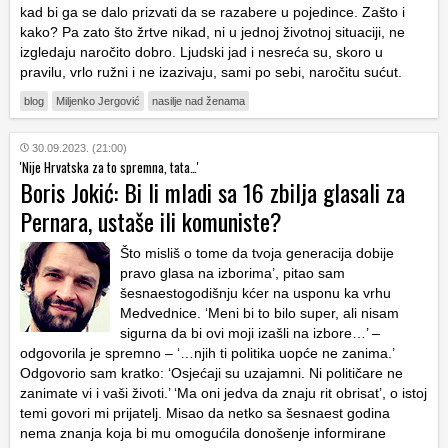
kad bi ga se dalo prizvati da se razabere u pojedince. Zašto i
kako? Pa zato što žrtve nikad, ni u jednoj životnoj situaciji, ne
izgledaju naročito dobro. Ljudski jad i nesreća su, skoro u
pravilu, vrlo ružni i ne izazivaju, sami po sebi, naročitu sućut.
blog
Miljenko Jergović
nasilje nad ženama
30.09.2023. (21:00)
'Nije Hrvatska za to spremna, tata…'
Boris Jokić: Bi li mladi sa 16 zbilja glasali za
Pernara, ustaše ili komuniste?
Što misliš o tome da tvoja generacija dobije
pravo glasa na izborima’, pitao sam
šesnaestogodišnju kćer na usponu ka vrhu
Medvednice. ‘Meni bi to bilo super, ali nisam
sigurna da bi ovi moji izašli na izbore…’ –
odgovorila je spremno – ‘…njih ti politika uopće ne zanima.’
Odgovorio sam kratko: ‘Osjećaji su uzajamni. Ni političare ne
zanimate vi i vaši životi.’ ‘Ma oni jedva da znaju rit obrisat’, o istoj
temi govori mi prijatelj. Misao da netko sa šesnaest godina
nema znanja koja bi mu omogućila donošenje informirane