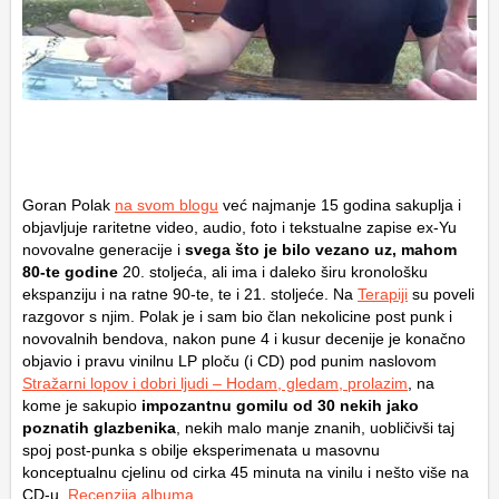
Goran Polak
na svom blogu
već najmanje 15 godina sakuplja i
objavljuje raritetne video, audio, foto i tekstualne zapise ex-Yu
novovalne generacije i
svega što je bilo vezano uz, mahom
80-te godine
20. stoljeća, ali ima i daleko širu kronološku
ekspanziju i na ratne 90-te, te i 21. stoljeće. Na
Terapiji
su poveli
razgovor s njim. Polak je i sam bio član nekolicine post punk i
novovalnih bendova, nakon pune 4 i kusur decenije je konačno
objavio i pravu vinilnu LP ploču (i CD) pod punim naslovom
Stražarni lopov i dobri ljudi – Hodam, gledam, prolazim
, na
kome je sakupio
impozantnu gomilu od 30 nekih jako
poznatih glazbenika
, nekih malo manje znanih, uobličivši taj
spoj post-punka s obilje eksperimenata u masovnu
konceptualnu cjelinu od cirka 45 minuta na vinilu i nešto više na
CD-u.
Recenzija albuma