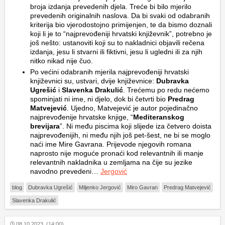
broja izdanja prevedenih djela. Treće bi bilo mjerilo
prevedenih originalnih naslova. Da bi svaki od odabranih
kriterija bio vjerodostojno primijenjen, te da bismo doznali
koji li je to “najprevođeniji hrvatski književnik”, potrebno je
još nešto: ustanoviti koji su to nakladnici objavili rečena
izdanja, jesu li stvarni ili fiktivni, jesu li ugledni ili za njih
nitko nikad nije čuo.
Po većini odabranih mjerila najprevođeniji hrvatski
književnici su, ustvari, dvije književnice:
Dubravka
Ugrešić
i
Slavenka Drakulić
. Trećemu po redu nećemo
spominjati ni ime, ni djelo, dok bi četvrti bio
Predrag
Matvejević
. Ujedno, Matvejević je autor pojedinačno
najprevođenije hrvatske knjige, “
Mediteranskog
brevijara
”. Ni među piscima koji slijede iza četvero doista
najprevođenijih, ni među njih još pet-šest, ne bi se moglo
naći ime Mire Gavrana. Prijevode njegovih romana
naprosto nije moguće pronaći kod relevantnih ili manje
relevantnih nakladnika u zemljama na čije su jezike
navodno prevedeni…
Jergović
blog
Dubravka Ugrešić
Miljenko Jergović
Miro Gavran
Predrag Matvejević
Slavenka Drakulić
08.10.2023. (14:00)