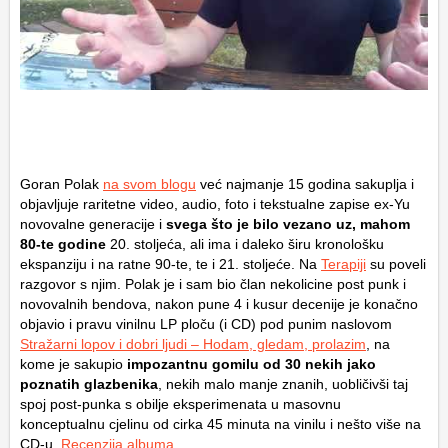
Goran Polak
na svom blogu
već najmanje 15 godina sakuplja i
objavljuje raritetne video, audio, foto i tekstualne zapise ex-Yu
novovalne generacije i
svega što je bilo vezano uz, mahom
80-te godine
20. stoljeća, ali ima i daleko širu kronološku
ekspanziju i na ratne 90-te, te i 21. stoljeće. Na
Terapiji
su poveli
razgovor s njim. Polak je i sam bio član nekolicine post punk i
novovalnih bendova, nakon pune 4 i kusur decenije je konačno
objavio i pravu vinilnu LP ploču (i CD) pod punim naslovom
Stražarni lopov i dobri ljudi – Hodam, gledam, prolazim
, na
kome je sakupio
impozantnu gomilu od 30 nekih jako
poznatih glazbenika
, nekih malo manje znanih, uobličivši taj
spoj post-punka s obilje eksperimenata u masovnu
konceptualnu cjelinu od cirka 45 minuta na vinilu i nešto više na
CD-u.
Recenzija albuma