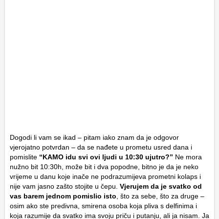
Dogodi li vam se ikad – pitam iako znam da je odgovor
vjerojatno potvrdan – da se nađete u prometu usred dana i
pomislite
“KAMO idu svi ovi ljudi u 10:30 ujutro?”
Ne mora
nužno bit 10:30h, može bit i dva popodne, bitno je da je neko
vrijeme u danu koje inače ne podrazumijeva prometni kolaps i
nije vam jasno zašto stojite u čepu.
Vjerujem da je svatko od
vas barem jednom pomislio isto
, što za sebe, što za druge –
osim ako ste predivna, smirena osoba koja pliva s delfinima i
koja razumije da svatko ima svoju priču i putanju, ali ja nisam. Ja