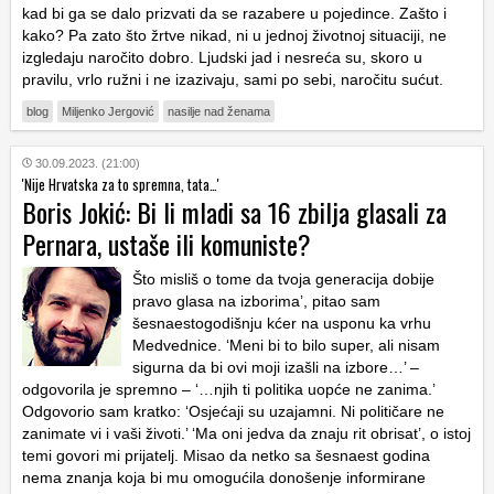
kad bi ga se dalo prizvati da se razabere u pojedince. Zašto i
kako? Pa zato što žrtve nikad, ni u jednoj životnoj situaciji, ne
izgledaju naročito dobro. Ljudski jad i nesreća su, skoro u
pravilu, vrlo ružni i ne izazivaju, sami po sebi, naročitu sućut.
blog
Miljenko Jergović
nasilje nad ženama
30.09.2023. (21:00)
'Nije Hrvatska za to spremna, tata…'
Boris Jokić: Bi li mladi sa 16 zbilja glasali za
Pernara, ustaše ili komuniste?
Što misliš o tome da tvoja generacija dobije
pravo glasa na izborima’, pitao sam
šesnaestogodišnju kćer na usponu ka vrhu
Medvednice. ‘Meni bi to bilo super, ali nisam
sigurna da bi ovi moji izašli na izbore…’ –
odgovorila je spremno – ‘…njih ti politika uopće ne zanima.’
Odgovorio sam kratko: ‘Osjećaji su uzajamni. Ni političare ne
zanimate vi i vaši životi.’ ‘Ma oni jedva da znaju rit obrisat’, o istoj
temi govori mi prijatelj. Misao da netko sa šesnaest godina
nema znanja koja bi mu omogućila donošenje informirane