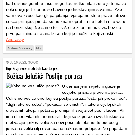
kad stisneš gumb u tušu, nego kad netko mlati ženu je tema za
neki drugi put, danas se bavimo jednostavnijim stvarima. Ako
vam ovo zvuče kao glupa pitanja, vjerojatno ste u pravu, ali sve
češće primjećujem da se ne znam oprat – ni u hotelu ni u wc-u
na benzinskoj. Ne samo to – više ne znam ni uć u wc bez da
prvo par minuta ne analiziram koji je muški, a koji ženski.
Andrassy
Andrea Andrassy
blog
08.10.2023. (00:00)
Nije kraj svijeta, ali boli kao da jest
Božica Jelušić: Poslije poraza
U današnjem svijetu najteže je
čovjeku priznati pravo na poraz.
Čuli smo već za one koji su poslije poraza “ostarjeli preko noći”,
“digli ruke od sebe”, “pokušali se uništiti”, i tako u cijeloj skali
drastičnih akcija i poteza, promijenili svoj život post cladem. Ali
ima i hipervitalnih, neuništivih, koji su iz poraza izvukli iskustvo,
motivaciju, prkos, volju za novi početak, elemente budućeg
juriša na veliki cilj i eventualne naknadne pobjede. Ne pripadam
ni jednima ni drugima. Krećem se po sredini, u prostoru