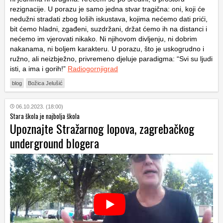
rezignacije. U porazu je samo jedna stvar tragična: oni, koji će
nedužni stradati zbog loših iskustava, kojima nećemo dati prići,
bit ćemo hladni, zgađeni, suzdržani, držat ćemo ih na distanci i
nećemo im vjerovati nikako. Ni njihovom divljenju, ni dobrim
nakanama, ni boljem karakteru. U porazu, što je uskogrudno i
ružno, ali neizbježno, privremeno djeluje paradigma: “Svi su ljudi
isti, a ima i gorih!”
Radiogornjigrad
blog
Božica Jelušić
06.10.2023. (18:00)
Stara škola je najbolja škola
Upoznajte Stražarnog lopova, zagrebačkog
underground blogera