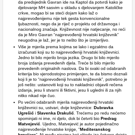
da predsjednik Gavran ide na Kaptol da potvrdi kako je
djelovanje MH sasvim u skladu s djelovanjem Katoličke
crkve, mogao bi se steći dojam kako laž o
najprevođenijemu nije tek gesta konvencionalne
ljubaznosti, nego da je riječ o projektu od državnoga i
nacionalnog značaja. Književnost nije natjecanje, no reći
da je Miro Gavran “najprevođeniji hrvatski književnik”
neugodna je laž, jer je to nešto što je izmjerljivo.
Više je mjerila prema kojima se lako i egzaktno da
izračunati koji su to najprevođeniji hrvatski književnici.
Jedno bi bilo mjerilo broja jezika. Drugo bi bilo mjerilo
broja izdanja prevedenih djela. Treće bi bilo mjerilo
prevedenih originalnih naslova. Da bi svaki od odabranih
kriterija bio vjerodostojno primijenjen, te da bismo doznali
koji li je to “najprevođeniji hrvatski književnik”, potrebno je
još nešto: ustanoviti koji su to nakladnici objavili rečena
izdanja, jesu li stvarni ili fiktivni, jesu li ugledni ili za njih
nitko nikad nije čuo.
Po većini odabranih mjerila najprevođeniji hrvatski
književnici su, ustvari, dvije književnice:
Dubravka
Ugrešić
i
Slavenka Drakulić
. Trećemu po redu nećemo
spominjati ni ime, ni djelo, dok bi četvrti bio
Predrag
Matvejević
. Ujedno, Matvejević je autor pojedinačno
najprevođenije hrvatske knjige, “
Mediteranskog
brevijara
”. Ni među piscima koji slijede iza četvero doista