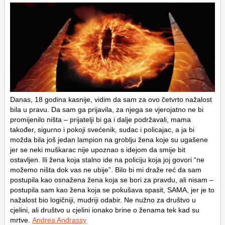
Danas, 18 godina kasnije, vidim da sam za ovo četvrto nažalost
bila u pravu. Da sam ga prijavila, za njega se vjerojatno ne bi
promijenilo ništa – prijatelji bi ga i dalje podržavali, mama
također, sigurno i pokoji svećenik, sudac i policajac, a ja bi
možda bila još jedan lampion na groblju žena koje su ugašene
jer se neki muškarac nije upoznao s idejom da smije bit
ostavljen. Ili žena koja stalno ide na policiju koja joj govori “ne
možemo ništa dok vas ne ubije”. Bilo bi mi draže reć da sam
postupila kao osnažena žena koja se bori za pravdu, ali nisam –
postupila sam kao žena koja se pokušava spasit, SAMA, jer je to
nažalost bio logičniji, mudriji odabir. Ne nužno za društvo u
cjelini, ali društvo u cjelini ionako brine o ženama tek kad su
mrtve.
Andrea Andrassy