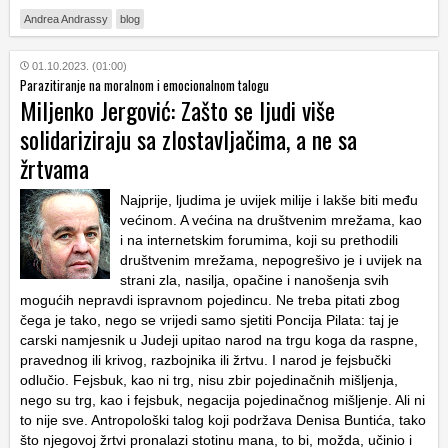
Andrea Andrassy
blog
01.10.2023. (01:00)
Parazitiranje na moralnom i emocionalnom talogu
Miljenko Jergović: Zašto se ljudi više
solidariziraju sa zlostavljačima, a ne sa
žrtvama
Najprije, ljudima je uvijek milije i lakše biti među
većinom. A većina na društvenim mrežama, kao
i na internetskim forumima, koji su prethodili
društvenim mrežama, nepogrešivo je i uvijek na
strani zla, nasilja, opačine i nanošenja svih
mogućih nepravdi ispravnom pojedincu. Ne treba pitati zbog
čega je tako, nego se vrijedi samo sjetiti Poncija Pilata: taj je
carski namjesnik u Judeji upitao narod na trgu koga da raspne,
pravednog ili krivog, razbojnika ili žrtvu. I narod je fejsbučki
odlučio. Fejsbuk, kao ni trg, nisu zbir pojedinačnih mišljenja,
nego su trg, kao i fejsbuk, negacija pojedinačnog mišljenje. Ali ni
to nije sve. Antropološki talog koji podržava Denisa Buntića, tako
što njegovoj žrtvi pronalazi stotinu mana, to bi, možda, učinio i