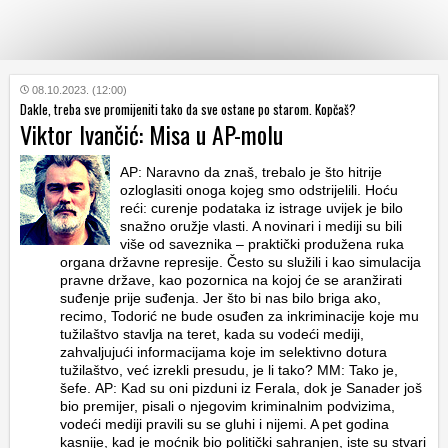
KATEGORIJE
08.10.2023. (12:00)
Dakle, treba sve promijeniti tako da sve ostane po starom. Kopčaš?
Viktor Ivančić: Misa u AP-molu
HRVATSKI
WEB
AP: Naravno da znaš, trebalo je što hitrije
ozloglasiti onoga kojeg smo odstrijelili. Hoću
reći: curenje podataka iz istrage uvijek je bilo
snažno oružje vlasti. A novinari i mediji su bili
više od saveznika – praktički produžena ruka
organa državne represije. Često su služili i kao simulacija
pravne države, kao pozornica na kojoj će se aranžirati
suđenje prije suđenja. Jer što bi nas bilo briga ako,
recimo, Todorić ne bude osuđen za inkriminacije koje mu
tužilaštvo stavlja na teret, kada su vodeći mediji,
zahvaljujući informacijama koje im selektivno dotura
tužilaštvo, već izrekli presudu, je li tako? MM: Tako je,
šefe. AP: Kad su oni pizduni iz Ferala, dok je Sanader još
bio premijer, pisali o njegovim kriminalnim podvizima,
vodeći mediji pravili su se gluhi i nijemi. A pet godina
kasnije, kad je moćnik bio politički sahranjen, iste su stvari