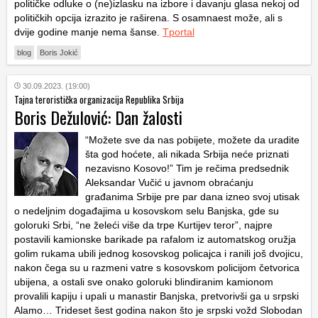
političke odluke o (ne)izlasku na izbore i davanju glasa nekoj od
političkih opcija izrazito je raširena. S osamnaest može, ali s
dvije godine manje nema šanse.
Tportal
blog
Boris Jokić
30.09.2023. (19:00)
Tajna teroristička organizacija Republika Srbija
Boris Dežulović: Dan žalosti
“Možete sve da nas pobijete, možete da uradite
šta god hoćete, ali nikada Srbija neće priznati
nezavisno Kosovo!” Tim je rečima predsednik
Aleksandar Vučić u javnom obraćanju
građanima Srbije pre par dana izneo svoj utisak
o nedeljnim događajima u kosovskom selu Banjska, gde su
goloruki Srbi, “ne želeći više da trpe Kurtijev teror”, najpre
postavili kamionske barikade pa rafalom iz automatskog oružja
golim rukama ubili jednog kosovskog policajca i ranili još dvojicu,
nakon čega su u razmeni vatre s kosovskom policijom četvorica
ubijena, a ostali sve onako goloruki blindiranim kamionom
provalili kapiju i upali u manastir Banjska, pretvorivši ga u srpski
Alamo… Trideset šest godina nakon što je srpski vožd Slobodan