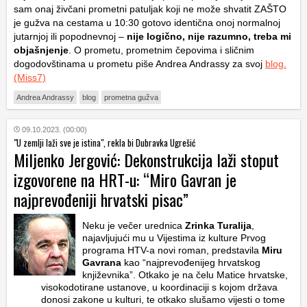
sam onaj živčani prometni patuljak koji ne može shvatit ZAŠTO
je gužva na cestama u 10:30 gotovo identična onoj normalnoj
jutarnjoj ili popodnevnoj –
nije logično, nije razumno, treba mi
objašnjenje
. O prometu, prometnim čepovima i sličnim
dogodovštinama u prometu piše Andrea Andrassy za svoj
blog.
(Miss7)
Andrea Andrassy
blog
prometna gužva
09.10.2023. (00:00)
"U zemlji laži sve je istina", rekla bi Dubravka Ugrešić
Miljenko Jergović: Dekonstrukcija laži stoput
izgovorene na HRT-u: “Miro Gavran je
najprevođeniji hrvatski pisac”
Neku je večer urednica
Zrinka Turalija
,
najavljujući mu u Vijestima iz kulture Prvog
programa HTV-a novi roman, predstavila
Miru
Gavrana
kao “najprevođenijeg hrvatskog
književnika”. Otkako je na čelu Matice hrvatske,
visokodotirane ustanove, u koordinaciji s kojom država
donosi zakone u kulturi, te otkako slušamo vijesti o tome