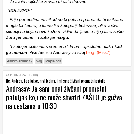
– Ja svoju najčešće zovem tri puta dnevno.
-“BOLESNO!”
– Prije par godina mi nikad ne bi palo na pamet da bi to ikome
moglo bit čudno, a kamo li u kategoriji bolesnog, ali u većini
situacija u kojima ovo kažem, vidim da ljudima nije jasno zašto.
Zato jer želim – i zato jer mogu.
– “I zato jer očito imaš vremena.” Imam, apsolutno,
čak i kad
ga nemam
.
Piše Andrea Andrassy za svoj
blog
.
(Miss7)
Andrea Andrassy
blog
Majčin dan
19.04.2024. (12:00)
Ne, Andrea, bez brige, nisi jedina. I mi smo živčani prometni patuljci
Andrassy: Ja sam onaj živčani prometni
patuljak koji ne može shvatit ZAŠTO je gužva
na cestama u 10:30