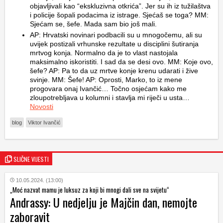
objavljivali kao “ekskluzivna otkrića”. Jer su ih iz tužilaštva
i policije šopali podacima iz istrage. Sjećaš se toga? MM:
Sjećam se, šefe. Mada sam bio još mali.
AP: Hrvatski novinari podbacili su u mnogočemu, ali su
uvijek postizali vrhunske rezultate u disciplini šutiranja
mrtvog konja. Normalno da je to vlast nastojala
maksimalno iskoristiti. I sad da se desi ovo. MM: Koje ovo,
šefe? AP: Pa to da uz mrtve konje krenu udarati i žive
svinje. MM: Šefe! AP: Oprosti, Marko, to iz mene
progovara onaj Ivančić… Točno osjećam kako me
zloupotrebljava u kolumni i stavlja mi riječi u usta…
Novosti
blog
Viktor Ivančić
SLIČNE VIJESTI
10.05.2024. (13:00)
„Moć nazvat mamu je luksuz za koji bi mnogi dali sve na svijetu“
Andrassy: U nedjelju je Majčin dan, nemojte
zaboravit