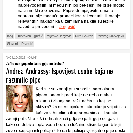
najprevođenijih, ni među njih još pet-šest, ne bi se moglo
naći ime Mire Gavrana. Prijevode njegovih romana
naprosto nije moguće pronaći kod relevantnih ili manje
relevantnih nakladnika u zemljama na čije su jezike
navodno prevedeni…
Jergović
blog
Dubravka Ugrešić
Miljenko Jergović
Miro Gavran
Predrag Matvejević
Slavenka Drakulić
08.10.2023. (09:05)
Zašto nas gnjavite tamo gdje ne treba?
Andrea Andrassy: Ispovijest osobe koja ne
razumije pipe
Kad ste se zadnji put susreli s normalnom
pipom, onom ispred koje ne treba mahat
rukama i zbunjeno tražit način na koji se
aktivira? Ja se ne sjećam. Isto pitanje vrijedi i za
tuševe u hotelima ili apartmanima – kad ste
zadnji put ušli u tuš i odmah znali gdje se pali, gdje se gasi i
kako se dobiva topla voda bez da slučajno stisnete gumb koji
zove recepciju i/ili policiju? To da bi policija vjerojatno prije došla