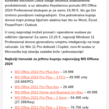
korisnike Microsoft Office ostaje okosnica svakodnevne
produktivnosti, a uz aktualnu Keysfanovu ponudu MS Office
2024 Professional dostupan je za samo 16,99 €, što ga čini
iznimno povoljnom nadogradnjom. Ova jednokratna kupnja
donosi trajni pristup ključnim alatima kao što su Word, Excel,
PowerPoint i Outlook.
U ovoj rasprodaji možeš pronaći i operativne sustave po
odličnim cijenama! Za samo 13,25 €, najnoviji Windows 11
Professional donosi generativnu umjetnu inteligenciju na tvoje
računalo. Uz Win 11 Pro dobivaš i Copilot, novi AI sustav iz
Microsofta koji obavlja zadatke brže i jednostavnije!
Najbolji trenutak za jeftinu kupnju najnovijeg MS Officea
2024
MS Office 2024 Pro Plus Key
– 19.99€
MS Office 2024 Pro Plus – 3 PCs
– 49.99€ only
(16.66€/PC)
MS Office 2021 Pro Plus Key
– 28.48€
MS Office 2021 Home and Business for Mac
– 49.99€
MS Office 2021 Pro Plus – 2 Keys
– 54.45€ only
(27.28€/Key)
MS Office 2021 Pro Plus – 3 Keys
– 76.75€ only