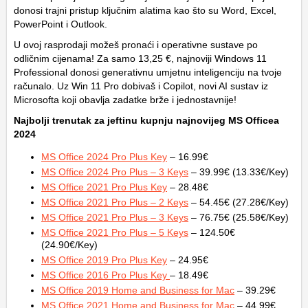
donosi trajni pristup ključnim alatima kao što su Word, Excel,
PowerPoint i Outlook.
U ovoj rasprodaji možeš pronaći i operativne sustave po
odličnim cijenama! Za samo 13,25 €, najnoviji Windows 11
Professional donosi generativnu umjetnu inteligenciju na tvoje
računalo. Uz Win 11 Pro dobivaš i Copilot, novi AI sustav iz
Microsofta koji obavlja zadatke brže i jednostavnije!
Najbolji trenutak za jeftinu kupnju najnovijeg MS Officea
2024
MS Office 2024 Pro Plus Key
– 16.99€
MS Office 2024 Pro Plus – 3 Keys
– 39.99€ (13.33€/Key)
MS Office 2021 Pro Plus Key
– 28.48€
MS Office 2021 Pro Plus – 2 Keys
– 54.45€ (27.28€/Key)
MS Office 2021 Pro Plus – 3 Keys
– 76.75€ (25.58€/Key)
MS Office 2021 Pro Plus – 5 Keys
– 124.50€
(24.90€/Key)
MS Office 2019 Pro Plus Key
– 24.95€
MS Office 2016 Pro Plus Key
– 18.49€
MS Office 2019 Home and Business for Mac
– 39.29€
MS Office 2021 Home and Business for Mac
– 44.99€