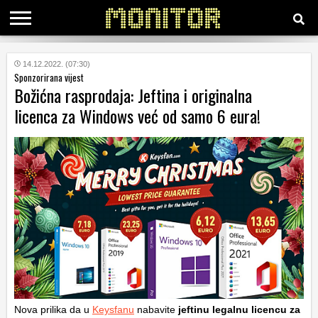
KATEGORIJE
14.12.2022. (07:30)
Sponzorirana vijest
Božićna rasprodaja: Jeftina i originalna
HRVATSKI
licenca za Windows već od samo 6 eura!
WEB
Nova prilika da u
Keysfanu
nabavite
jeftinu legalnu licencu za