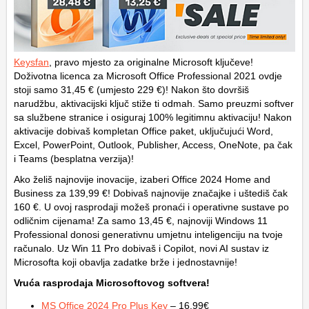
Keysfan
, pravo mjesto za originalne Microsoft ključeve!
Doživotna licenca za Microsoft Office Professional 2021 ovdje
stoji samo 31,45 € (umjesto 229 €)! Nakon što dovršiš
narudžbu, aktivacijski ključ stiže ti odmah. Samo preuzmi softver
sa službene stranice i osiguraj 100% legitimnu aktivaciju! Nakon
aktivacije dobivaš kompletan Office paket, uključujući Word,
Excel, PowerPoint, Outlook, Publisher, Access, OneNote, pa čak
i Teams (besplatna verzija)!
Ako želiš najnovije inovacije, izaberi Office 2024 Home and
Business za 139,99 €! Dobivaš najnovije značajke i uštediš čak
160 €. U ovoj rasprodaji možeš pronaći i operativne sustave po
odličnim cijenama! Za samo 13,45 €, najnoviji Windows 11
Professional donosi generativnu umjetnu inteligenciju na tvoje
računalo. Uz Win 11 Pro dobivaš i Copilot, novi AI sustav iz
Microsofta koji obavlja zadatke brže i jednostavnije!
Vruća rasprodaja Microsoftovog softvera!
MS Office 2024 Pro Plus Key
– 16.99€