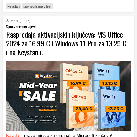
Keysfan
sponzorirana vijest
05.06. (11:18)
Sponzorirana vijest
Rasprodaja aktivacijskih ključeva: MS Office
2024 za 16.99 € i Windows 11 Pro za 13.25 €
i na Keysfanu!
Keysfan
, pravo mjesto za originalne Microsoft ključeve!