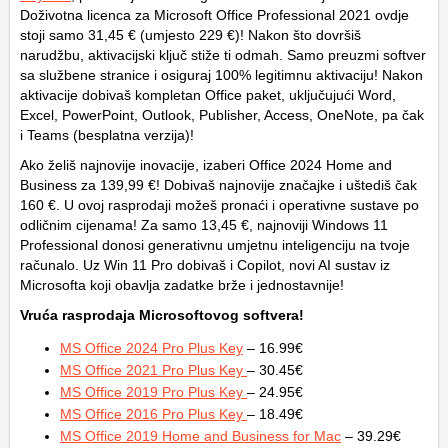
Doživotna licenca za Microsoft Office Professional 2021 ovdje
stoji samo 31,45 € (umjesto 229 €)! Nakon što dovršiš
narudžbu, aktivacijski ključ stiže ti odmah. Samo preuzmi softver
sa službene stranice i osiguraj 100% legitimnu aktivaciju! Nakon
aktivacije dobivaš kompletan Office paket, uključujući Word,
Excel, PowerPoint, Outlook, Publisher, Access, OneNote, pa čak
i Teams (besplatna verzija)!
Ako želiš najnovije inovacije, izaberi Office 2024 Home and
Business za 139,99 €! Dobivaš najnovije značajke i uštediš čak
160 €. U ovoj rasprodaji možeš pronaći i operativne sustave po
odličnim cijenama! Za samo 13,45 €, najnoviji Windows 11
Professional donosi generativnu umjetnu inteligenciju na tvoje
računalo. Uz Win 11 Pro dobivaš i Copilot, novi AI sustav iz
Microsofta koji obavlja zadatke brže i jednostavnije!
Vruća rasprodaja Microsoftovog softvera!
MS Office 2024 Pro Plus Key
– 16.99€
MS Office 2021 Pro Plus Key
– 30.45€
MS Office 2019 Pro Plus Key
– 24.95€
MS Office 2016 Pro Plus Key
– 18.49€
MS Office 2019 Home and Business for Mac
– 39.29€