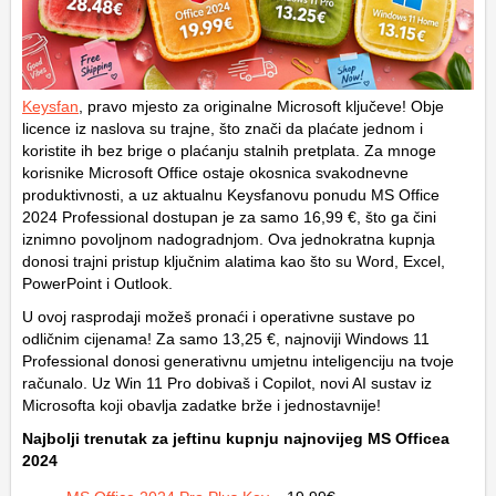
Keysfan
, pravo mjesto za originalne Microsoft ključeve! Obje
licence iz naslova su trajne, što znači da plaćate jednom i
koristite ih bez brige o plaćanju stalnih pretplata. Za mnoge
korisnike Microsoft Office ostaje okosnica svakodnevne
produktivnosti, a uz aktualnu Keysfanovu ponudu MS Office
2024 Professional dostupan je za samo 16,99 €, što ga čini
iznimno povoljnom nadogradnjom. Ova jednokratna kupnja
donosi trajni pristup ključnim alatima kao što su Word, Excel,
PowerPoint i Outlook.
U ovoj rasprodaji možeš pronaći i operativne sustave po
odličnim cijenama! Za samo 13,25 €, najnoviji Windows 11
Professional donosi generativnu umjetnu inteligenciju na tvoje
računalo. Uz Win 11 Pro dobivaš i Copilot, novi AI sustav iz
Microsofta koji obavlja zadatke brže i jednostavnije!
Najbolji trenutak za jeftinu kupnju najnovijeg MS Officea
2024