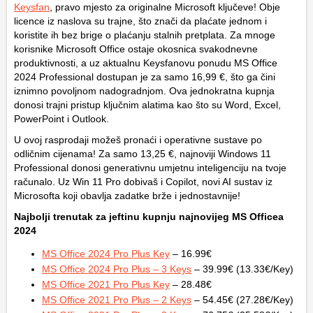
Keysfan
, pravo mjesto za originalne Microsoft ključeve! Obje
licence iz naslova su trajne, što znači da plaćate jednom i
koristite ih bez brige o plaćanju stalnih pretplata. Za mnoge
korisnike Microsoft Office ostaje okosnica svakodnevne
produktivnosti, a uz aktualnu Keysfanovu ponudu MS Office
2024 Professional dostupan je za samo 16,99 €, što ga čini
iznimno povoljnom nadogradnjom. Ova jednokratna kupnja
donosi trajni pristup ključnim alatima kao što su Word, Excel,
PowerPoint i Outlook.
U ovoj rasprodaji možeš pronaći i operativne sustave po
odličnim cijenama! Za samo 13,25 €, najnoviji Windows 11
Professional donosi generativnu umjetnu inteligenciju na tvoje
računalo. Uz Win 11 Pro dobivaš i Copilot, novi AI sustav iz
Microsofta koji obavlja zadatke brže i jednostavnije!
Najbolji trenutak za jeftinu kupnju najnovijeg MS Officea
2024
MS Office 2024 Pro Plus Key
– 16.99€
MS Office 2024 Pro Plus – 3 Keys
– 39.99€ (13.33€/Key)
MS Office 2021 Pro Plus Key
– 28.48€
MS Office 2021 Pro Plus – 2 Keys
– 54.45€ (27.28€/Key)