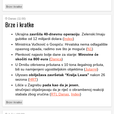
Brze i kratke
Danas (11:00)
Brze i kratke
Ukrajina
završila 40-dnevnu operaciju
. Zelenski:Imaju
gubitke od 12 milijardi dolara (
Index
)
Ministrica Vučković o Gospiću: Hrvatska nema odlagalište
opasnog otpada, radimo sve što je moguće (
N1
)
Plenković najavio bolje dane za starije:
Mirovine će
skočiti na 800 eura
(
Danica
)
U Drnišu otkrivena pršutana s 10 tona ilegalnog pršuta,
bili su namijenjeni ugostiteljskim objektima (
Jutarnji
)
Ulysses
obilježava završetak “Kralja Leara”
nakon 26
sezona (
HRT
)
Lišće u Zagrebu
pada kao da je jesen
,
stručnjaci objašnjavaju da je riječ o obrambenoj reakciji
stabala zbog vrućina (
RTL Danas
,
Index
)
Brze i kratke