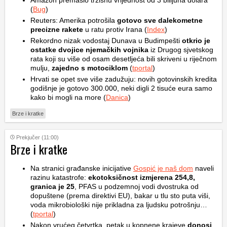
Amazon premašio tržišnu vrijednost od 3 bilijuna dolara
(
Bug
)
Reuters: Amerika potrošila
gotovo sve dalekometne
precizne rakete
u ratu protiv Irana (
Index
)
Rekordno nizak vodostaj Dunava u Budimpešti
otkrio je
ostatke dvojice njemačkih vojnika
iz Drugog sjvetskog
rata koji su više od osam desetljeća bili skriveni u riječnom
mulju,
zajedno s motociklom
(
tportal
)
Hrvati se opet sve više zadužuju: novih gotovinskih kredita
godišnje je gotovo 300.000, neki digli 2 tisuće eura samo
kako bi mogli na more (
Danica
)
Brze i kratke
Prekjučer (11:00)
Brze i kratke
Na stranici građanske inicijative
Gospić je naš dom
naveli
razinu katastrofe:
ekotoksičnost izmjerena 254,8,
granica je 25
, PFAS u podzemnoj vodi dvostruka od
dopuštene (prema direktivi EU), bakar u tlu sto puta viši,
voda mikrobiološki nije prikladna za ljudsku potrošnju…
(
tportal
)
Nakon vrućeg četvrtka, petak u kopnene krajeve
donosi