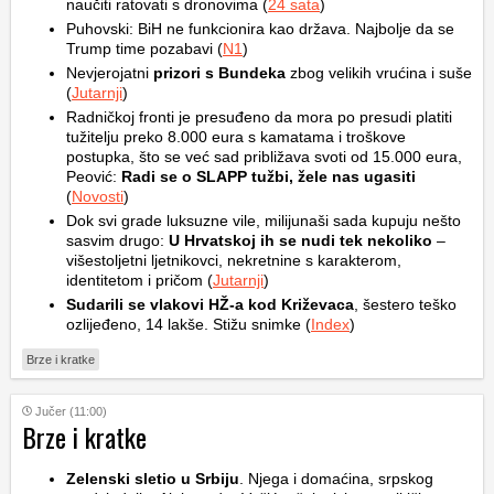
naučiti ratovati s dronovima (
24 sata
)
Puhovski: BiH ne funkcionira kao država. Najbolje da se
Trump time pozabavi (
N1
)
Nevjerojatni
prizori s Bundeka
zbog velikih vrućina i suše
(
Jutarnji
)
Radničkoj fronti je presuđeno da mora po presudi platiti
tužitelju preko 8.000 eura s kamatama i troškove
postupka, što se već sad približava svoti od 15.000 eura,
Peović:
Radi se o SLAPP tužbi, žele nas ugasiti
(
Novosti
)
Dok svi grade luksuzne vile, milijunaši sada kupuju nešto
sasvim drugo:
U Hrvatskoj ih se nudi tek nekoliko
–
višestoljetni ljetnikovci, nekretnine s karakterom,
identitetom i pričom (
Jutarnji
)
Sudarili se vlakovi HŽ-a kod Križevaca
, šestero teško
ozlijeđeno, 14 lakše. Stižu snimke (
Index
)
Brze i kratke
Jučer (11:00)
Brze i kratke
Zelenski sletio u Srbiju
. Njega i domaćina, srpskog