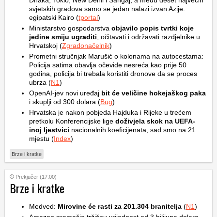
Dhaka, Tokio, New Delhi i Šangaj, a među deset najvećih
svjetskih gradova samo se jedan nalazi izvan Azije:
egipatski Kairo (
tportal
)
Ministarstvo gospodarstva
objavilo popis tvrtki koje
jedine smiju ugraditi
, očitavati i održavati razdjelnike u
Hrvatskoj (
Zgradonačelnik
)
Prometni stručnjak Marušić o kolonama na autocestama:
Policija satima obavlja očevide nesreća kao prije 50
godina, policija bi trebala koristiti dronove da se proces
ubrza (
N1
)
OpenAI-jev novi uređaj
bit će veličine hokejaškog paka
i skuplji od 300 dolara (
Bug
)
Hrvatska je nakon pobjeda Hajduka i Rijeke u trećem
pretkolu Konferencijske lige
doživjela skok na UEFA-
inoj ljestvici
nacionalnih koeficijenata, sad smo na 21.
mjestu (
Index
)
Brze i kratke
Prekjučer (17:00)
Brze i kratke
Medved:
Mirovine će rasti za 201.304 branitelja
(
N1
)