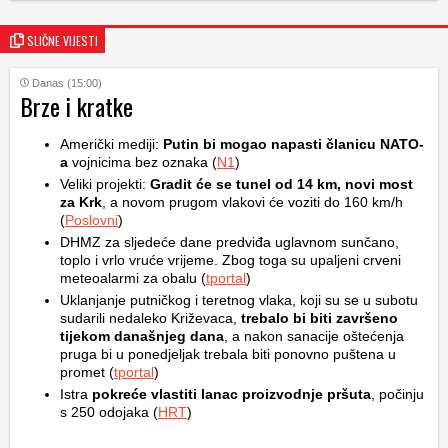
SLIČNE VIJESTI
Danas (15:00)
Brze i kratke
Američki mediji:
Putin bi mogao napasti članicu NATO-
a
vojnicima bez oznaka (
N1
)
Veliki projekti:
Gradit će se tunel od 14 km, novi most
za Krk
, a novom prugom vlakovi će voziti do 160 km/h
(
Poslovni
)
DHMZ za sljedeće dane predviđa uglavnom sunčano,
toplo i vrlo vruće vrijeme. Zbog toga su upaljeni crveni
meteoalarmi za obalu (
tportal
)
Uklanjanje putničkog i teretnog vlaka, koji su se u subotu
sudarili nedaleko Križevaca,
trebalo bi biti završeno
tijekom današnjeg dana
, a nakon sanacije oštećenja
pruga bi u ponedjeljak trebala biti ponovno puštena u
promet (
tportal
)
Istra
pokreće vlastiti lanac proizvodnje pršuta
, počinju
s 250 odojaka (
HRT
)