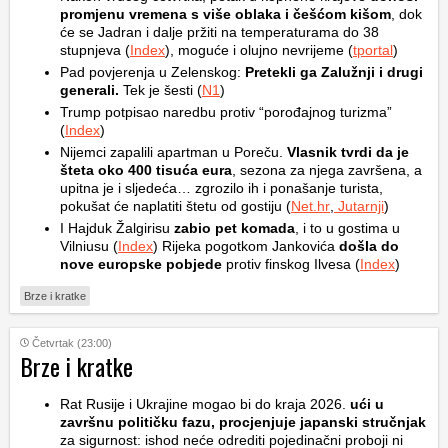
promjenu vremena s više oblaka i češćom kišom
, dok
će se Jadran i dalje pržiti na temperaturama do 38
stupnjeva (
Index
), moguće i olujno nevrijeme (
tportal
)
Pad povjerenja u Zelenskog:
Pretekli ga Zalužnji i drugi
generali.
Tek je šesti (
N1
)
Trump potpisao naredbu protiv “porođajnog turizma”
(
Index
)
Nijemci zapalili apartman u Poreču.
Vlasnik tvrdi da je
šteta oko 400 tisuća eura
, sezona za njega završena, a
upitna je i sljedeća… zgrozilo ih i ponašanje turista,
pokušat će naplatiti štetu od gostiju (
Net.hr
,
Jutarnji
)
I Hajduk Žalgirisu
zabio pet komada
, i to u gostima u
Vilniusu (
Index
) Rijeka pogotkom Jankovića
došla do
nove europske pobjede
protiv finskog Ilvesa (
Index
)
Brze i kratke
Četvrtak (23:00)
Brze i kratke
Rat Rusije i Ukrajine mogao bi do kraja 2026.
ući u
završnu političku fazu, procjenjuje japanski stručnjak
za sigurnost: ishod neće odrediti pojedinačni proboji ni