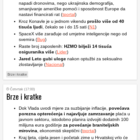
napadi dronovima, nego ukrajinska demografija,
smanjivanje američke pomoći i sposobnost Europe da
nastavi financirati rat (
tportal
)
Kroz Konavle je u jednom vikendu
prošlo više od 40
tisuća ljudi
, čekalo se i do 15 sati (
N1
)
SpaceX više zarađuje od umjetne inteligencije nego od
svemira (
Bug
)
Raste broj zaposlenih:
HZMO bilježi 14 tisuća
osiguranika više
(
Lider
)
Jared Leto gubi uloge
nakon optužbi za seksualno
zlostavljanje (
Nacional
)
Brze i kratke
Četvrtak (17:00)
Brze i kratke
Dok Vlada uvodi mjere za suzbijanje inflacije,
povećava
porezna opterećenja i najavljuje zamrzavanje
plaća u
javnom sektoru, istodobno planira izdvojiti dodatnih 100
milijuna eura godišnje
za povećanje braniteljskih
mirovina
, ekonomisti skeptični (
tportal
)
Kraj ljeta, cijela jesen i početak zime u Hrvatskoj vrlo će