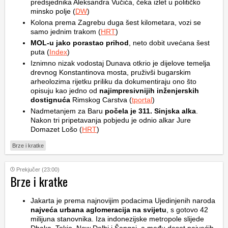
predsjednika Aleksandra Vučića, čeka izlet u političko
minsko polje (
DW
)
Kolona prema Zagrebu duga šest kilometara, vozi se
samo jednim trakom (
HRT
)
MOL-u jako porastao prihod
, neto dobit uvećana šest
puta (
Index
)
Iznimno nizak vodostaj Dunava otkrio je dijelove temelja
drevnog Konstantinova mosta, pruživši bugarskim
arheolozima rijetku priliku da dokumentiraju ono što
opisuju kao jedno od
najimpresivnijih inženjerskih
dostignuća
Rimskog Carstva (
tportal
)
Nadmetanjem za Baru
počela je 311. Sinjska alka
.
Nakon tri pripetavanja pobjedu je odnio alkar Jure
Domazet Lošo (
HRT
)
Brze i kratke
Prekjučer (23:00)
Brze i kratke
Jakarta je prema najnovijim podacima Ujedinjenih naroda
najveća urbana aglomeracija na svijetu
, s gotovo 42
milijuna stanovnika. Iza indonezijske metropole slijede