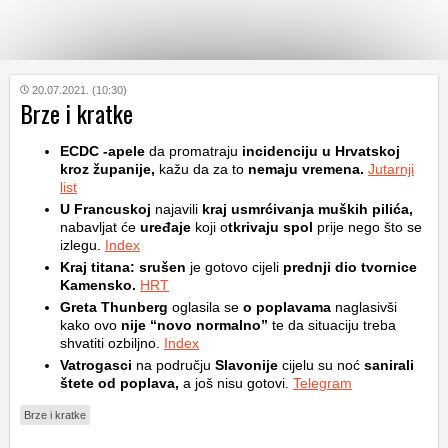
KATEGORIJE
20.07.2021. (10:30)
Brze i kratke
HRVATSKI
ECDC -apele
da promatraju
incidenciju u Hrvatskoj
WEB
kroz županije,
kažu da za to
nemaju vremena.
Jutarnji
list
U Francuskoj
najavili
kraj usmrćivanja muških pilića,
nabavljat će
uređaje
koji o
tkrivaju spol
prije nego što se
izlegu.
Index
Kraj titana: srušen
je gotovo cijeli
prednji dio tvornice
Kamensko.
HRT
Greta Thunberg
oglasila se
o poplavama
naglasivši
kako ovo
nije “novo normalno”
te da situaciju treba
shvatiti ozbiljno.
Index
Vatrogasci
na području
Slavonije
cijelu su noć
sanirali
štete od poplava,
a još nisu gotovi.
Telegram
Brze i kratke