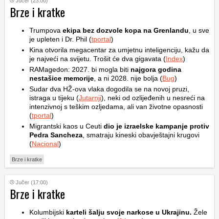
Jučer (23:00)
Brze i kratke
Trumpova
ekipa bez dozvole kopa na Grenlandu
, u sve
je upleten i Dr. Phil (
tportal
)
Kina otvorila megacentar za umjetnu inteligenciju, kažu da
je najveći na svijetu. Trošit će dva gigavata (
Index
)
RAMagedon: 2027. bi mogla biti
najgora godina
nestašice memorije
, a ni 2028. nije bolja (
Bug
)
Sudar dva HŽ-ova vlaka dogodila se na novoj pruzi,
istraga u tijeku (
Jutarnji
), neki od ozlijeđenih u nesreći na
intenzivnoj s teškim ozljedama, ali van životne opasnosti
(
tportal
)
Migrantski kaos u Ceuti
dio je izraelske kampanje protiv
Pedra Sancheza
, smatraju kineski obavještajni krugovi
(
Nacional
)
Brze i kratke
Jučer (17:00)
Brze i kratke
Kolumbijski
karteli šalju svoje narkose u Ukrajinu.
Žele