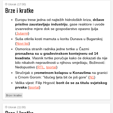
Utorak (17:00)
Brze i kratke
Europu trese jedna od najtežih hidroloških kriza,
države
prisilno zaustavljaju industriju
, gase reaktore i uvode
izvanredne mjere dok se gospodarstvo opasno ljulja
(
Jutarnji
)
Suša otkrila kosti mamuta u koritu Dunava u Bugarskoj
(
Novi list
)
Osmorica stranih radnika jedne tvrtke u Čazmi
pronađena su u građevinskom kontejneru od 14
kvadrata
. Vlasnik tvrtke poručuje kako će dokazati da nije
bilo nikakvih nepravilnosti u njihovu smještaju, Božinović:
Nedopustivo (
RTL
,
tportal
)
Stručnjak o p
rometnom kolapsu u Konavlima
na granici
s Crnom Gorom: “Idućeg ljeta bit će još gore” (
N1
)
Velika vijest: Filip Hrgović
borit će se za titulu svjetskog
prvaka
(
tportal
)
Brze i kratke
Utorak (11:00)