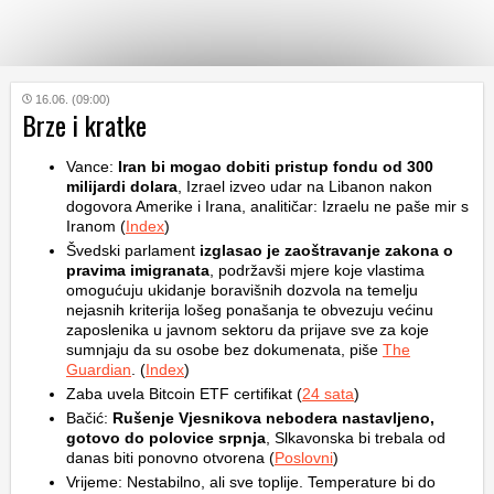
KATEGORIJE
16.06. (09:00)
Brze i kratke
HRVATSKI
Vance:
Iran bi mogao dobiti pristup fondu od 300
WEB
milijardi dolara
, Izrael izveo udar na Libanon nakon
dogovora Amerike i Irana, analitičar: Izraelu ne paše mir s
Iranom (
Index
)
Švedski parlament
izglasao je zaoštravanje zakona o
pravima imigranata
, podržavši mjere koje vlastima
omogućuju ukidanje boravišnih dozvola na temelju
nejasnih kriterija lošeg ponašanja te obvezuju većinu
zaposlenika u javnom sektoru da prijave sve za koje
sumnjaju da su osobe bez dokumenata, piše
The
Guardian
. (
Index
)
Zaba uvela Bitcoin ETF certifikat (
24 sata
)
Bačić:
Rušenje Vjesnikova nebodera nastavljeno,
gotovo do polovice srpnja
, Slkavonska bi trebala od
danas biti ponovno otvorena (
Poslovni
)
Vrijeme: Nestabilno, ali sve toplije. Temperature bi do