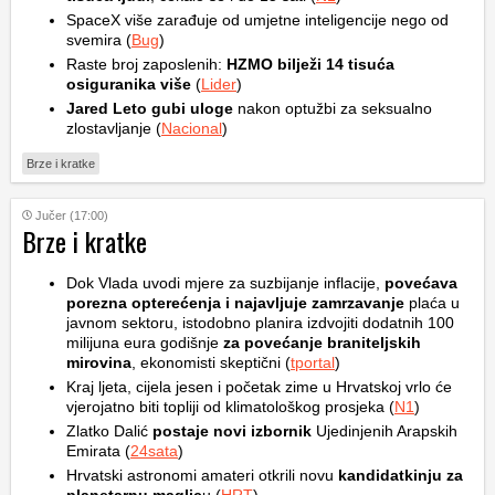
SpaceX više zarađuje od umjetne inteligencije nego od
svemira (
Bug
)
Raste broj zaposlenih:
HZMO bilježi 14 tisuća
osiguranika više
(
Lider
)
Jared Leto gubi uloge
nakon optužbi za seksualno
zlostavljanje (
Nacional
)
Brze i kratke
Jučer (17:00)
Brze i kratke
Dok Vlada uvodi mjere za suzbijanje inflacije,
povećava
porezna opterećenja i najavljuje zamrzavanje
plaća u
javnom sektoru, istodobno planira izdvojiti dodatnih 100
milijuna eura godišnje
za povećanje braniteljskih
mirovina
, ekonomisti skeptični (
tportal
)
Kraj ljeta, cijela jesen i početak zime u Hrvatskoj vrlo će
vjerojatno biti topliji od klimatološkog prosjeka (
N1
)
Zlatko Dalić
postaje novi izbornik
Ujedinjenih Arapskih
Emirata (
24sata
)
Hrvatski astronomi amateri otkrili novu
kandidatkinju za