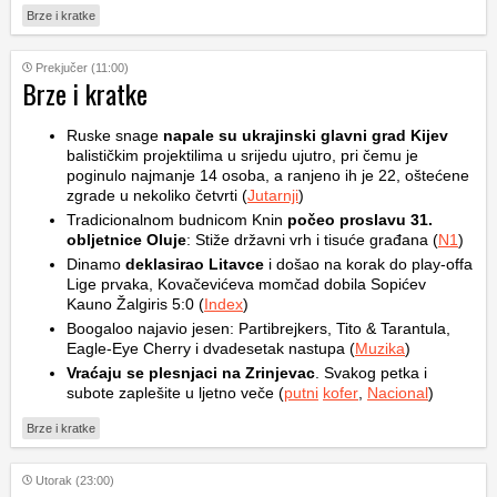
Brze i kratke
Prekjučer (11:00)
Brze i kratke
Ruske snage
napale su ukrajinski glavni grad Kijev
balističkim projektilima u srijedu ujutro, pri čemu je
poginulo najmanje 14 osoba, a ranjeno ih je 22, oštećene
zgrade u nekoliko četvrti (
Jutarnji
)
Tradicionalnom budnicom Knin
počeo proslavu 31.
obljetnice Oluje
: Stiže državni vrh i tisuće građana (
N1
)
Dinamo
deklasirao Litavce
i došao na korak do play-offa
Lige prvaka, Kovačevićeva momčad dobila Sopićev
Kauno Žalgiris 5:0 (
Index
)
Boogaloo najavio jesen: Partibrejkers, Tito & Tarantula,
Eagle-Eye Cherry i dvadesetak nastupa (
Muzika
)
Vraćaju se plesnjaci na Zrinjevac
. Svakog petka i
subote zaplešite u ljetno veče (
putni
kofer
,
Nacional
)
Brze i kratke
Utorak (23:00)