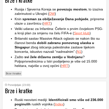
Brze i kratke
Rusija i Sjeverna Koreja se
povezuju mostom
, to izaziva
zabrinutost u Ukrajini (
DW
)
Knin
spreman za obilježavanje Dana pobjede
, pripreme
ulaze u završnicu (
HRT
)
Veliki udarac za Infantina: Čeferin s prvim čovjekom PSG-
a kroji plan za smjenu na čelu FIFA-e (
Sport klub
)
Britanski sastav Massive Attack oglasio se nakon što su
članovi benda
dobili zabranu ponovnog ulaska u
Singapur
zbog isticanja palestinske zastave tijekom
koncerta, iskustvo nazvali “nadrealnim” (
N1
)
Zašto
svi žele državnu zemlju u Vodnjanu
?
Poljoprivrednicima u Istri podijeljeno je više od 15.000
hektara, najviše u ovoj općini (
HRT
)
Brze i kratke
Ponedjeljak (23:00)
Brze i kratke
Ruski neovisni mediji:
Identificirali smo više od 236.000
poginulih
ruskih vojnika (
Index
)