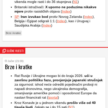
vikenda mogle rasti i do 36 stupnjeva (
N1
)
Britanski istraživači:
X uporno ne poduzima nikakve
mjere
protiv rasističkih objava (
Index
)
SP
:
Iran izvukao bod
protiv Novog Zelanda (
Index
),
Belgija i Egipat odigrali 1:1 (
Index
), kao i Urugvaj i
Saudijska Arabija (
Index
)
Brze i kratke
SLIČNE VIJESTI
Jučer (21:00)
Brze i kratke
Rat Rusije i Ukrajine mogao bi do kraja 2026.
ući u
završnu političku fazu, procjenjuje japanski stručnjak
za sigurnost: ishod neće odrediti pojedinačni proboji ni
napadi dronovima, nego ukrajinska demografija,
smanjivanje američke pomoći i sposobnost Europe da
nastavi financirati rat (
tportal
)
Kroz Konavle je u jednom vikendu
prošlo više od 40
tisuća ljudi
, čekalo se i do 15 sati (
N1
)