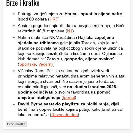
Brze i kratke
Potraga za rješenjem za Hormuz
spustila cijene nafte
ispod 80 dolara (
HRT
)
Austriju pogodio najtopliji dan u povijesti mjerenja, u Beču
rekordnih 40,8 stupnjeva (
N1
)
Nakon utakmice NK Varaždina i Hajduka
zapaljena
sjedala na tribinama
gdje je bila Torcida, koja je uoči
utakmice pozivala na bojkot zbog visokih cijena ulaznica
koje su kasnije snizili, šteta u tisućama eura. Oglasio se
klub domaćin: “
Zato su, gospodo, cijene ovakve
”
(
Sportske
,
Večernji
)
Višeslav Raos: Politika se kod nas još uvijek vodi
principima relativno netaknutima erom generativnih alata
koji mijenjaju stvarnost. No sasvim je jasno to da će,
osobito mlađi glasači, već
na idućim izborima 2028.
godine odlučivati
o svojim favoritima
uz pomoć
umjetne inteligencije
(
tportal
)
David Byrne sastavio playlistu za bicikliranje
, cijeli
bend ima sklopive bicikle kojima putuju kako bi istraživali
lokalna područja (
Ravno do dna
)
Brze i kratke