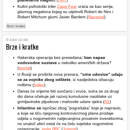
planetarnu maglic
u (
HRT
)
Kultni psihološki triler
Cape Fear
vraća se kao serija,
glavnog negativca kojeg su utjelovili Robert de Niro i
Robert Mitchum glumi Javier Bardem (
Nacional
)
Brze i kratke
Jučer (11:00)
Brze i kratke
Hakerska operacija bez presedana
: Iran napao
vodovodne sustave
u nekoliko američkih država?
(
tportal
)
U Rusiji se proširila nova prevara,
“crne udovice” udaju
se za vojnike zbog odštete
, iz nasljedstva izbacuju
rodbinu (
Index
)
Danas će vrijeme biti sunčano i vruće, sutra se za drugi
dio dana očekuje jak razvoj kumulusne naoblake uz
grmljavinske pljuskove i mahovite udare vjetra (
N1
)
Infantino se
ispričao zbog “pogrešaka” koje je napravio,
a koje se tiču njegovog kontroverznog plana prodaje
udjela u nogometnim natjecanjima privatnim investitorima,
no unatoč aferi ostat će na čelu svjetske nogometne
organizacije,
javlja BBC
(
Jutarnji
)