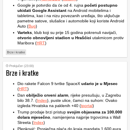
Google je potvrdio da će od 4. rujna
početi postupno
ukidati Google Assistant
na Android mobitelima i
tabletima, kao i na nizu povezanih uređaja, što ukjlučuje
pametne satove, slušalice i automobile koji koriste Android
Auto (
Bug
)
Varteks
, klub koji su prije 15 godina pokrenuli navijači,
otvorio obnovljeni stadion u Hrašćici
utakmicom protiv
Maribora (
HRT
)
Brze i kratke
Prekjučer (23:00)
Brze i kratke
Dio rakete Falcon 9 tvrtke SpaceX
udario je u Mjesec
(
HRT
)
Dan
obilježio crveni alarm
, rijeke presušuju, u Zagrebu
bilo 38.7. (
Index
), puste ulice, čamci na suhom: Ovako
izgleda Hrvatska na paklenih +40 (
tportal
)
Trump prodaje brzi pristup
svojim objavama za 100.000
dolara mjesečno
, namijenjena najprije trgovcima s Wall
Streeta (
Index
)
Plenković: Prosječna plaća do kraja mandata 1.600 eura