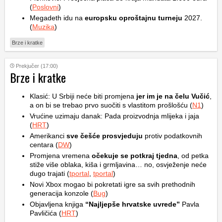
(
Poslovni
)
Megadeth idu na
europsku oproštajnu turneju
2027.
(
Muzika
)
Brze i kratke
Prekjučer (17:00)
Brze i kratke
Klasić: U Srbiji neće biti promjena
jer im je na čelu Vučić
,
a on bi se trebao prvo suočiti s vlastitom prošlošću (
N1
)
Vrućine uzimaju danak: Pada proizvodnja mlijeka i jaja
(
HRT
)
Amerikanci
sve češće prosvjeduju
protiv podatkovnih
centara (
DW
)
Promjena vremena
očekuje se potkraj tjedna
, od petka
stiže više oblaka, kiša i grmljavina… no, osvježenje neće
dugo trajati (
tportal
,
tportal
)
Novi Xbox mogao bi pokretati igre sa svih prethodnih
generacija konzole (
Bug
)
Objavljena knjiga
“Najljepše hrvatske uvrede”
Pavla
Pavličića (
HRT
)