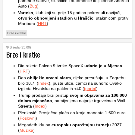
pametne satove, slušalice i automobile koji koriste Android
Auto (
Bug
)
Varteks
, klub koji su prije 15 godina pokrenuli navijači,
otvorio obnovljeni stadion u Hrašćici
utakmicom protiv
Maribora (
HRT
)
Brze i kratke
Srijeda (23:00)
Brze i kratke
Dio rakete Falcon 9 tvrtke SpaceX
udario je u Mjesec
(
HRT
)
Dan
obilježio crveni alarm
, rijeke presušuju, u Zagrebu
bilo 38.7. (
Index
), puste ulice, čamci na suhom: Ovako
izgleda Hrvatska na paklenih +40 (
tportal
)
Trump prodaje brzi pristup
svojim objavama za 100.000
dolara mjesečno
, namijenjena najprije trgovcima s Wall
Streeta (
Index
)
Plenković: Prosječna plaća do kraja mandata 1.600 eura
(
Poslovni
)
Megadeth idu na
europsku oproštajnu turneju
2027.
(
Muzika
)