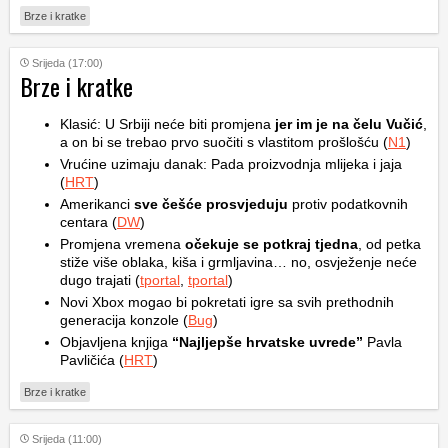
Brze i kratke
Srijeda (17:00)
Brze i kratke
Klasić: U Srbiji neće biti promjena
jer im je na čelu Vučić
,
a on bi se trebao prvo suočiti s vlastitom prošlošću (
N1
)
Vrućine uzimaju danak: Pada proizvodnja mlijeka i jaja
(
HRT
)
Amerikanci
sve češće prosvjeduju
protiv podatkovnih
centara (
DW
)
Promjena vremena
očekuje se potkraj tjedna
, od petka
stiže više oblaka, kiša i grmljavina… no, osvježenje neće
dugo trajati (
tportal
,
tportal
)
Novi Xbox mogao bi pokretati igre sa svih prethodnih
generacija konzole (
Bug
)
Objavljena knjiga
“Najljepše hrvatske uvrede”
Pavla
Pavličića (
HRT
)
Brze i kratke
Srijeda (11:00)