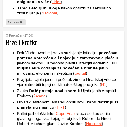
osiguranika više
(
Lider
)
Jared Leto gubi uloge
nakon optužbi za seksualno
zlostavljanje (
Nacional
)
Brze i kratke
Prekjučer (17:00)
Brze i kratke
Dok Vlada uvodi mjere za suzbijanje inflacije,
povećava
porezna opterećenja i najavljuje zamrzavanje
plaća u
javnom sektoru, istodobno planira izdvojiti dodatnih 100
milijuna eura godišnje
za povećanje braniteljskih
mirovina
, ekonomisti skeptični (
tportal
)
Kraj ljeta, cijela jesen i početak zime u Hrvatskoj vrlo će
vjerojatno biti topliji od klimatološkog prosjeka (
N1
)
Zlatko Dalić
postaje novi izbornik
Ujedinjenih Arapskih
Emirata (
24sata
)
Hrvatski astronomi amateri otkrili novu
kandidatkinju za
planetarnu maglic
u (
HRT
)
Kultni psihološki triler
Cape Fear
vraća se kao serija,
glavnog negativca kojeg su utjelovili Robert de Niro i
Robert Mitchum glumi Javier Bardem (
Nacional
)