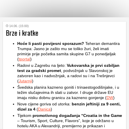
KATEGORIJE
14.06. (15:00)
Brze i kratke
HRVATSKI
Hoće li pasti povijesni sporazum?
Teheran demantira
WEB
Trumpa: Jasno je zašto mu se toliko žuri, želi imati
primirje prije početka samita skupine G7 u ponedjeljak
(
tportal
)
Radovi u Zagrebu na ljeto:
Vukovarska je prvi ozbiljan
test za gradski promet
, podvožnjak u Slavonskoj je
zatvoren kao i nadvožnjak, a radovi su i na Trešnjevci
(
Jutarnji
)
Švedska planira kazneno goniti i trinaestogodišnjake, i u
težim slučajevima ih slati u zatvor. I druge države EU
imaju nisku dobnu granicu za kazneno gonjenje (
DW
)
Nove cijene goriva od utorka:
benzin jeftiniji za 9 centi,
dizel za 4
(
Danica
)
Tijekom
promotivnog događanja “Croatia in the Game
– Tourism, Sport, Culture, Flavors”, koje je održano u
hotelu AKA u Alexandriji, premijerno je prikazan i