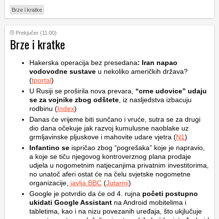
Brze i kratke
Prekjučer (11:00)
Brze i kratke
Hakerska operacija bez presedana
: Iran napao
vodovodne sustave
u nekoliko američkih država?
(
tportal
)
U Rusiji se proširila nova prevara,
“crne udovice” udaju
se za vojnike zbog odštete
, iz nasljedstva izbacuju
rodbinu (
Index
)
Danas će vrijeme biti sunčano i vruće, sutra se za drugi
dio dana očekuje jak razvoj kumulusne naoblake uz
grmljavinske pljuskove i mahovite udare vjetra (
N1
)
Infantino se
ispričao zbog “pogrešaka” koje je napravio,
a koje se tiču njegovog kontroverznog plana prodaje
udjela u nogometnim natjecanjima privatnim investitorima,
no unatoč aferi ostat će na čelu svjetske nogometne
organizacije,
javlja BBC
(
Jutarnji
)
Google je potvrdio da će od 4. rujna
početi postupno
ukidati Google Assistant
na Android mobitelima i
tabletima, kao i na nizu povezanih uređaja, što ukjlučuje