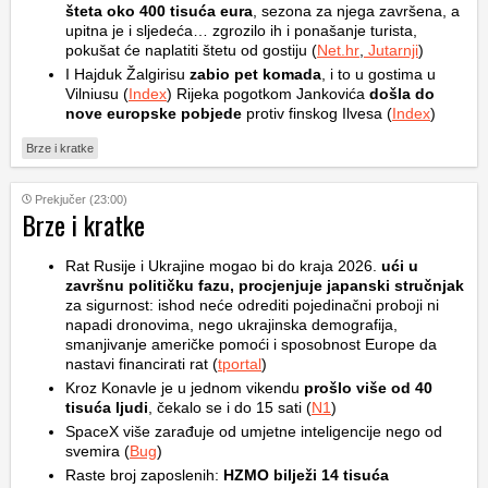
šteta oko 400 tisuća eura
, sezona za njega završena, a
upitna je i sljedeća… zgrozilo ih i ponašanje turista,
pokušat će naplatiti štetu od gostiju (
Net.hr
,
Jutarnji
)
I Hajduk Žalgirisu
zabio pet komada
, i to u gostima u
Vilniusu (
Index
) Rijeka pogotkom Jankovića
došla do
nove europske pobjede
protiv finskog Ilvesa (
Index
)
Brze i kratke
Prekjučer (23:00)
Brze i kratke
Rat Rusije i Ukrajine mogao bi do kraja 2026.
ući u
završnu političku fazu, procjenjuje japanski stručnjak
za sigurnost: ishod neće odrediti pojedinačni proboji ni
napadi dronovima, nego ukrajinska demografija,
smanjivanje američke pomoći i sposobnost Europe da
nastavi financirati rat (
tportal
)
Kroz Konavle je u jednom vikendu
prošlo više od 40
tisuća ljudi
, čekalo se i do 15 sati (
N1
)
SpaceX više zarađuje od umjetne inteligencije nego od
svemira (
Bug
)
Raste broj zaposlenih:
HZMO bilježi 14 tisuća