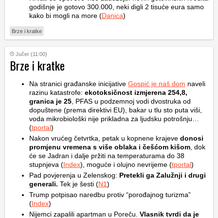
godišnje je gotovo 300.000, neki digli 2 tisuće eura samo
kako bi mogli na more (
Danica
)
Brze i kratke
Jučer (11:00)
Brze i kratke
Na stranici građanske inicijative
Gospić je naš dom
naveli
razinu katastrofe:
ekotoksičnost izmjerena 254,8,
granica je 25
, PFAS u podzemnoj vodi dvostruka od
dopuštene (prema direktivi EU), bakar u tlu sto puta viši,
voda mikrobiološki nije prikladna za ljudsku potrošnju…
(
tportal
)
Nakon vrućeg četvrtka, petak u kopnene krajeve
donosi
promjenu vremena s više oblaka i češćom kišom
, dok
će se Jadran i dalje pržiti na temperaturama do 38
stupnjeva (
Index
), moguće i olujno nevrijeme (
tportal
)
Pad povjerenja u Zelenskog:
Pretekli ga Zalužnji i drugi
generali.
Tek je šesti (
N1
)
Trump potpisao naredbu protiv “porođajnog turizma”
(
Index
)
Nijemci zapalili apartman u Poreču.
Vlasnik tvrdi da je