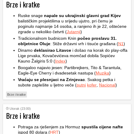
Brze i kratke
Ruske snage
napale su ukrajinski glavni grad Kijev
balističkim projektilima u srijedu ujutro, pri čemu je
poginulo najmanje 14 osoba, a ranjeno ih je 22, oštećene
zgrade u nekoliko četvrti (
Jutarnji
)
Tradicionalnom budnicom Knin
počeo proslavu 31.
obljetnice Oluje
: Stiže državni vrh i tisuće građana (
N1
)
Dinamo
deklasirao Litavce
i došao na korak do play-offa
Lige prvaka, Kovačevićeva momčad dobila Sopićev
Kauno Žalgiris 5:0 (
Index
)
Boogaloo najavio jesen: Partibrejkers, Tito & Tarantula,
Eagle-Eye Cherry i dvadesetak nastupa (
Muzika
)
Vraćaju se plesnjaci na Zrinjevac
. Svakog petka i
subote zaplešite u ljetno veče (
putni
kofer
,
Nacional
)
Brze i kratke
Utorak (23:00)
Brze i kratke
Potraga za rješenjem za Hormuz
spustila cijene nafte
ispod 80 dolara (
HRT
)