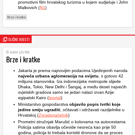
promotivni film hrvatskog turizma u kojem sudjeluje i John
Malkovich (
N1
)
Brze i kratke
SLIČNE VIJESTI
Jučer (21:00)
Brze i kratke
Jakarta je prema najnovijim podacima Ujedinjenih naroda
najveća urbana aglomeracija na svijetu
, s gotovo 42
milijuna stanovnika. Iza indonezijske metropole slijede
Dhaka, Tokio, New Delhi i Šangaj, a među deset najvećih
svjetskih gradova samo se jedan nalazi izvan Azije:
egipatski Kairo (
tportal
)
Ministarstvo gospodarstva
objavilo popis tvrtki koje
jedine smiju ugraditi
, očitavati i održavati razdjelnike u
Hrvatskoj (
Zgradonačelnik
)
Prometni stručnjak Marušić o kolonama na autocestama:
Policija satima obavlja očevide nesreća kao prije 50
godina, policija bi trebala koristiti dronove da se proces