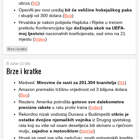
ubrza (
N1
)
OpenAI-jev novi uređaj
bit će veličine hokejaškog paka
i skuplji od 300 dolara (
Bug
)
Hrvatska je nakon pobjeda Hajduka i Rijeke u trećem
pretkolu Konferencijske lige
doživjela skok na UEFA-
inoj ljestvici
nacionalnih koeficijenata, sad smo na 21.
mjestu (
Index
)
Brze i kratke
Jučer (17:00)
Brze i kratke
Medved:
Mirovine će rasti za 201.304 branitelja
(
N1
)
Amazon premašio tržišnu vrijednost od 3 bilijuna dolara
(
Bug
)
Reuters: Amerika potrošila
gotovo sve dalekometne
precizne rakete
u ratu protiv Irana (
Index
)
Rekordno nizak vodostaj Dunava u Budimpešti
otkrio je
ostatke dvojice njemačkih vojnika
iz Drugog sjvetskog
rata koji su više od osam desetljeća bili skriveni u riječnom
mulju,
zajedno s motociklom
(
tportal
)
Hrvati se opet sve više zadužuju: novih gotovinskih kredita