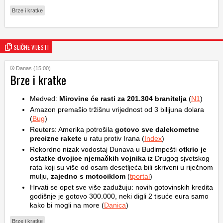
Brze i kratke
SLIČNE VIJESTI
Danas (15:00)
Brze i kratke
Medved:
Mirovine će rasti za 201.304 branitelja
(
N1
)
Amazon premašio tržišnu vrijednost od 3 bilijuna dolara
(
Bug
)
Reuters: Amerika potrošila
gotovo sve dalekometne
precizne rakete
u ratu protiv Irana (
Index
)
Rekordno nizak vodostaj Dunava u Budimpešti
otkrio je
ostatke dvojice njemačkih vojnika
iz Drugog sjvetskog
rata koji su više od osam desetljeća bili skriveni u riječnom
mulju,
zajedno s motociklom
(
tportal
)
Hrvati se opet sve više zadužuju: novih gotovinskih kredita
godišnje je gotovo 300.000, neki digli 2 tisuće eura samo
kako bi mogli na more (
Danica
)
Brze i kratke