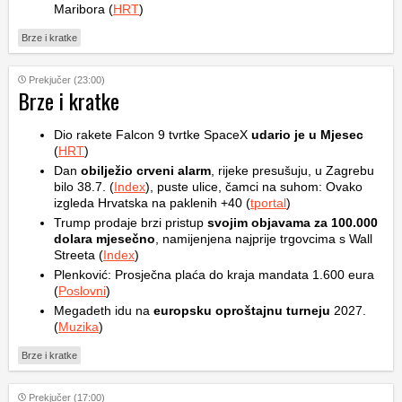
Maribora (
HRT
)
Brze i kratke
Prekjučer (23:00)
Brze i kratke
Dio rakete Falcon 9 tvrtke SpaceX
udario je u Mjesec
(
HRT
)
Dan
obilježio crveni alarm
, rijeke presušuju, u Zagrebu
bilo 38.7. (
Index
), puste ulice, čamci na suhom: Ovako
izgleda Hrvatska na paklenih +40 (
tportal
)
Trump prodaje brzi pristup
svojim objavama za 100.000
dolara mjesečno
, namijenjena najprije trgovcima s Wall
Streeta (
Index
)
Plenković: Prosječna plaća do kraja mandata 1.600 eura
(
Poslovni
)
Megadeth idu na
europsku oproštajnu turneju
2027.
(
Muzika
)
Brze i kratke
Prekjučer (17:00)