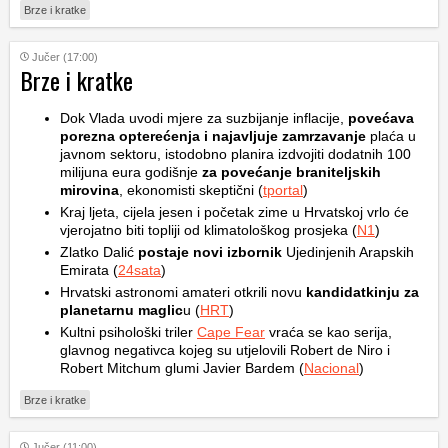
Brze i kratke
Jučer (17:00)
Brze i kratke
Dok Vlada uvodi mjere za suzbijanje inflacije,
povećava
porezna opterećenja i najavljuje zamrzavanje
plaća u
javnom sektoru, istodobno planira izdvojiti dodatnih 100
milijuna eura godišnje
za povećanje braniteljskih
mirovina
, ekonomisti skeptični (
tportal
)
Kraj ljeta, cijela jesen i početak zime u Hrvatskoj vrlo će
vjerojatno biti topliji od klimatološkog prosjeka (
N1
)
Zlatko Dalić
postaje novi izbornik
Ujedinjenih Arapskih
Emirata (
24sata
)
Hrvatski astronomi amateri otkrili novu
kandidatkinju za
planetarnu maglic
u (
HRT
)
Kultni psihološki triler
Cape Fear
vraća se kao serija,
glavnog negativca kojeg su utjelovili Robert de Niro i
Robert Mitchum glumi Javier Bardem (
Nacional
)
Brze i kratke
Jučer (11:00)