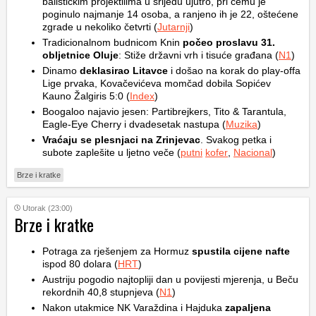
balističkim projektilima u srijedu ujutro, pri čemu je
poginulo najmanje 14 osoba, a ranjeno ih je 22, oštećene
zgrade u nekoliko četvrti (
Jutarnji
)
Tradicionalnom budnicom Knin
počeo proslavu 31.
obljetnice Oluje
: Stiže državni vrh i tisuće građana (
N1
)
Dinamo
deklasirao Litavce
i došao na korak do play-offa
Lige prvaka, Kovačevićeva momčad dobila Sopićev
Kauno Žalgiris 5:0 (
Index
)
Boogaloo najavio jesen: Partibrejkers, Tito & Tarantula,
Eagle-Eye Cherry i dvadesetak nastupa (
Muzika
)
Vraćaju se plesnjaci na Zrinjevac
. Svakog petka i
subote zaplešite u ljetno veče (
putni
kofer
,
Nacional
)
Brze i kratke
Utorak (23:00)
Brze i kratke
Potraga za rješenjem za Hormuz
spustila cijene nafte
ispod 80 dolara (
HRT
)
Austriju pogodio najtopliji dan u povijesti mjerenja, u Beču
rekordnih 40,8 stupnjeva (
N1
)
Nakon utakmice NK Varaždina i Hajduka
zapaljena