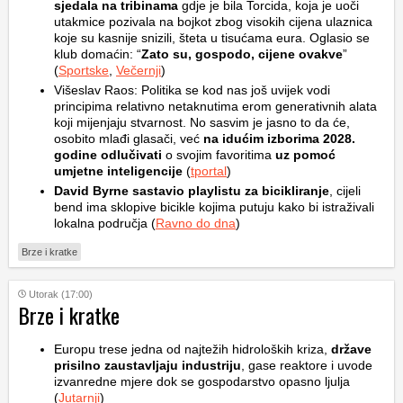
sjedala na tribinama
gdje je bila Torcida, koja je uoči
utakmice pozivala na bojkot zbog visokih cijena ulaznica
koje su kasnije snizili, šteta u tisućama eura. Oglasio se
klub domaćin: “
Zato su, gospodo, cijene ovakve
”
(
Sportske
,
Večernji
)
Višeslav Raos: Politika se kod nas još uvijek vodi
principima relativno netaknutima erom generativnih alata
koji mijenjaju stvarnost. No sasvim je jasno to da će,
osobito mlađi glasači, već
na idućim izborima 2028.
godine odlučivati
o svojim favoritima
uz pomoć
umjetne inteligencije
(
tportal
)
David Byrne sastavio playlistu za bicikliranje
, cijeli
bend ima sklopive bicikle kojima putuju kako bi istraživali
lokalna područja (
Ravno do dna
)
Brze i kratke
Utorak (17:00)
Brze i kratke
Europu trese jedna od najtežih hidroloških kriza,
države
prisilno zaustavljaju industriju
, gase reaktore i uvode
izvanredne mjere dok se gospodarstvo opasno ljulja
(
Jutarnji
)