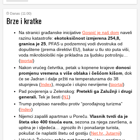
Danas (11:00)
Brze i kratke
Na stranici građanske inicijative
Gospić je naš dom
naveli
razinu katastrofe:
ekotoksičnost izmjerena 254,8,
granica je 25
, PFAS u podzemnoj vodi dvostruka od
dopuštene (prema direktivi EU), bakar u tlu sto puta viši,
voda mikrobiološki nije prikladna za ljudsku potrošnju…
(
tportal
)
Nakon vrućeg četvrtka, petak u kopnene krajeve
donosi
promjenu vremena s više oblaka i češćom kišom
, dok
će se Jadran i dalje pržiti na temperaturama do 38
stupnjeva (
Index
), moguće i olujno nevrijeme (
tportal
)
Pad povjerenja u Zelenskog:
Pretekli ga Zalužnji i drugi
generali.
Tek je šesti (
N1
)
Trump potpisao naredbu protiv “porođajnog turizma”
(
Index
)
Nijemci zapalili apartman u Poreču.
Vlasnik tvrdi da je
šteta oko 400 tisuća eura
, sezona za njega završena, a
upitna je i sljedeća… zgrozilo ih i ponašanje turista,
pokušat će naplatiti štetu od gostiju (
Net.hr
,
Jutarnji
)