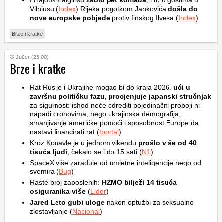
I Hajduk Žalgirisu
zabio pet komada
, i to u gostima u
Vilniusu (
Index
) Rijeka pogotkom Jankovića
došla do
nove europske pobjede
protiv finskog Ilvesa (
Index
)
Brze i kratke
Jučer (23:00)
Brze i kratke
Rat Rusije i Ukrajine mogao bi do kraja 2026.
ući u
završnu političku fazu, procjenjuje japanski stručnjak
za sigurnost: ishod neće odrediti pojedinačni proboji ni
napadi dronovima, nego ukrajinska demografija,
smanjivanje američke pomoći i sposobnost Europe da
nastavi financirati rat (
tportal
)
Kroz Konavle je u jednom vikendu
prošlo više od 40
tisuća ljudi
, čekalo se i do 15 sati (
N1
)
SpaceX više zarađuje od umjetne inteligencije nego od
svemira (
Bug
)
Raste broj zaposlenih:
HZMO bilježi 14 tisuća
osiguranika više
(
Lider
)
Jared Leto gubi uloge
nakon optužbi za seksualno
zlostavljanje (
Nacional
)