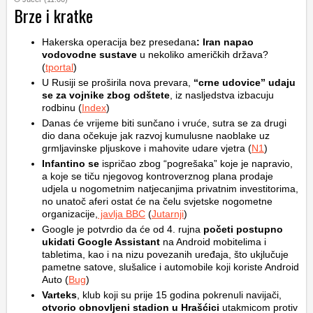
Brze i kratke
Hakerska operacija bez presedana
: Iran napao
vodovodne sustave
u nekoliko američkih država?
(
tportal
)
U Rusiji se proširila nova prevara,
“crne udovice” udaju
se za vojnike zbog odštete
, iz nasljedstva izbacuju
rodbinu (
Index
)
Danas će vrijeme biti sunčano i vruće, sutra se za drugi
dio dana očekuje jak razvoj kumulusne naoblake uz
grmljavinske pljuskove i mahovite udare vjetra (
N1
)
Infantino se
ispričao zbog “pogrešaka” koje je napravio,
a koje se tiču njegovog kontroverznog plana prodaje
udjela u nogometnim natjecanjima privatnim investitorima,
no unatoč aferi ostat će na čelu svjetske nogometne
organizacije,
javlja BBC
(
Jutarnji
)
Google je potvrdio da će od 4. rujna
početi postupno
ukidati Google Assistant
na Android mobitelima i
tabletima, kao i na nizu povezanih uređaja, što ukjlučuje
pametne satove, slušalice i automobile koji koriste Android
Auto (
Bug
)
Varteks
, klub koji su prije 15 godina pokrenuli navijači,
otvorio obnovljeni stadion u Hrašćici
utakmicom protiv