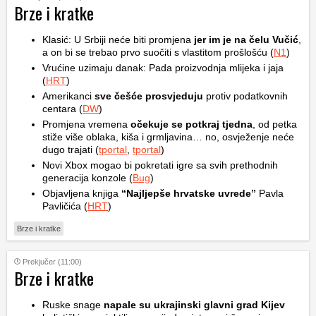
Brze i kratke
Klasić: U Srbiji neće biti promjena
jer im je na čelu Vučić
,
a on bi se trebao prvo suočiti s vlastitom prošlošću (
N1
)
Vrućine uzimaju danak: Pada proizvodnja mlijeka i jaja
(
HRT
)
Amerikanci
sve češće prosvjeduju
protiv podatkovnih
centara (
DW
)
Promjena vremena
očekuje se potkraj tjedna
, od petka
stiže više oblaka, kiša i grmljavina… no, osvježenje neće
dugo trajati (
tportal
,
tportal
)
Novi Xbox mogao bi pokretati igre sa svih prethodnih
generacija konzole (
Bug
)
Objavljena knjiga
“Najljepše hrvatske uvrede”
Pavla
Pavličića (
HRT
)
Brze i kratke
Prekjučer (11:00)
Brze i kratke
Ruske snage
napale su ukrajinski glavni grad Kijev