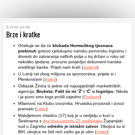
KATEGORIJE
14.04. (21:00)
Brze i kratke
HRVATSKI
Očekuje se da će
blokada Hormuškog tjesnaca
WEB
prekinuti
gotovo cjelokupnu iransku pomorsku trgovinu i
dovesti do zatvaranja naftnih polja u toj državi u roku od
nekoliko tjedana, procurio povjerljivi dokument Iranske
središnje banke: Prijeti nam krah (
Jutarnji
)
U Lutriji rat zbog milijuna za sponzorstva, prijete si i
Plenkovićem (
Index
)
Odlazak Žinića iz jedne od najuspješnijih marketinških
agencija,
Bruketa: Falit će mi ‘Ž’ i ‘Ć’ u logotipu
. Nikola
i ja puno smo toga prošli zajedno (
Poslovni
)
Milanović na Klubu izvoznika: Hrvatska proizvodi i izvozi
premalo (
Lider
)
Maloljetnom mladiću (17) koji je u nedjelju u kući u
Šestinama s
dva hica usmrtio 22-godišnjaka
Županijski
sud u Zagrebu
odredio je istražni zatvor
. Obojica su iz
BiH, ubojica ne želi reći zašto ga je ubio (
Index
)