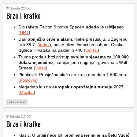
Srijeda (23:00)
Brze i kratke
Dio rakete Falcon 9 tvrtke SpaceX
udario je u Mjesec
(
HRT
)
Dan
obilježio crveni alarm
, rijeke presušuju, u Zagrebu
bilo 38.7. (
Index
), puste ulice, čamci na suhom: Ovako
izgleda Hrvatska na paklenih +40 (
tportal
)
Trump prodaje brzi pristup
svojim objavama za 100.000
dolara mjesečno
, namijenjena najprije trgovcima s Wall
Streeta (
Index
)
Plenković: Prosječna plaća do kraja mandata 1.600 eura
(
Poslovni
)
Megadeth idu na
europsku oproštajnu turneju
2027.
(
Muzika
)
Brze i kratke
Srijeda (17:00)
Brze i kratke
Klasić: U Srbiji neće biti promjena
jer im je na čelu Vučić
,