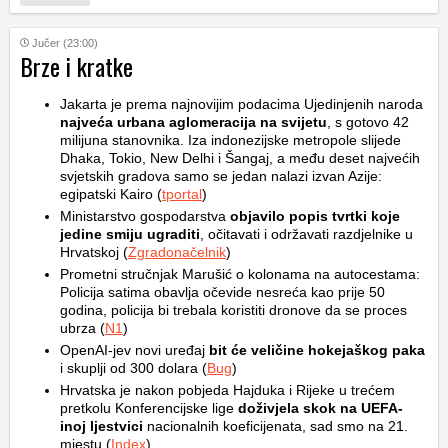
Jučer (23:00)
Brze i kratke
Jakarta je prema najnovijim podacima Ujedinjenih naroda
najveća urbana aglomeracija na svijetu
, s gotovo 42
milijuna stanovnika. Iza indonezijske metropole slijede
Dhaka, Tokio, New Delhi i Šangaj, a među deset najvećih
svjetskih gradova samo se jedan nalazi izvan Azije:
egipatski Kairo (
tportal
)
Ministarstvo gospodarstva
objavilo popis tvrtki koje
jedine smiju ugraditi
, očitavati i održavati razdjelnike u
Hrvatskoj (
Zgradonačelnik
)
Prometni stručnjak Marušić o kolonama na autocestama:
Policija satima obavlja očevide nesreća kao prije 50
godina, policija bi trebala koristiti dronove da se proces
ubrza (
N1
)
OpenAI-jev novi uređaj
bit će veličine hokejaškog paka
i skuplji od 300 dolara (
Bug
)
Hrvatska je nakon pobjeda Hajduka i Rijeke u trećem
pretkolu Konferencijske lige
doživjela skok na UEFA-
inoj ljestvici
nacionalnih koeficijenata, sad smo na 21.
mjestu (
Index
)