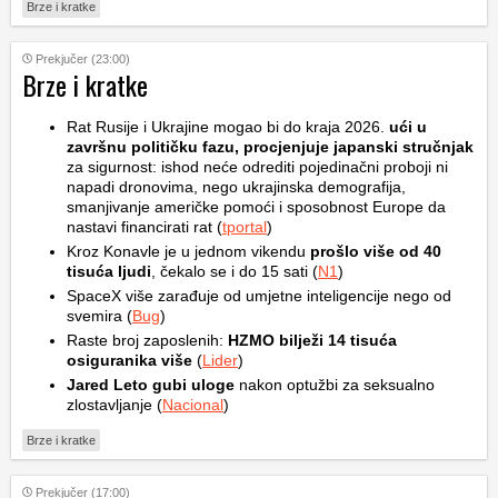
Brze i kratke
Prekjučer (23:00)
Brze i kratke
Rat Rusije i Ukrajine mogao bi do kraja 2026.
ući u
završnu političku fazu, procjenjuje japanski stručnjak
za sigurnost: ishod neće odrediti pojedinačni proboji ni
napadi dronovima, nego ukrajinska demografija,
smanjivanje američke pomoći i sposobnost Europe da
nastavi financirati rat (
tportal
)
Kroz Konavle je u jednom vikendu
prošlo više od 40
tisuća ljudi
, čekalo se i do 15 sati (
N1
)
SpaceX više zarađuje od umjetne inteligencije nego od
svemira (
Bug
)
Raste broj zaposlenih:
HZMO bilježi 14 tisuća
osiguranika više
(
Lider
)
Jared Leto gubi uloge
nakon optužbi za seksualno
zlostavljanje (
Nacional
)
Brze i kratke
Prekjučer (17:00)