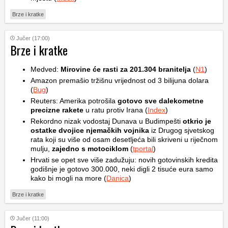
Brze i kratke
Jučer (17:00)
Brze i kratke
Medved:
Mirovine će rasti za 201.304 branitelja
(
N1
)
Amazon premašio tržišnu vrijednost od 3 bilijuna dolara
(
Bug
)
Reuters: Amerika potrošila
gotovo sve dalekometne
precizne rakete
u ratu protiv Irana (
Index
)
Rekordno nizak vodostaj Dunava u Budimpešti
otkrio je
ostatke dvojice njemačkih vojnika
iz Drugog sjvetskog
rata koji su više od osam desetljeća bili skriveni u riječnom
mulju,
zajedno s motociklom
(
tportal
)
Hrvati se opet sve više zadužuju: novih gotovinskih kredita
godišnje je gotovo 300.000, neki digli 2 tisuće eura samo
kako bi mogli na more (
Danica
)
Brze i kratke
Jučer (11:00)