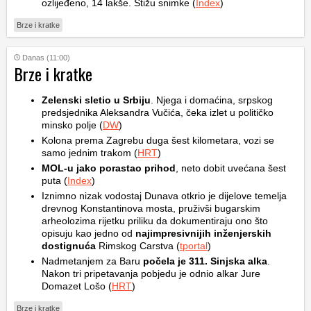
ozlijeđeno, 14 lakše. Stižu snimke (
Index
)
Brze i kratke
Danas (11:00)
Brze i kratke
Zelenski sletio u Srbiju
. Njega i domaćina, srpskog
predsjednika Aleksandra Vučića, čeka izlet u političko
minsko polje (
DW
)
Kolona prema Zagrebu duga šest kilometara, vozi se
samo jednim trakom (
HRT
)
MOL-u jako porastao prihod
, neto dobit uvećana šest
puta (
Index
)
Iznimno nizak vodostaj Dunava otkrio je dijelove temelja
drevnog Konstantinova mosta, pruživši bugarskim
arheolozima rijetku priliku da dokumentiraju ono što
opisuju kao jedno od
najimpresivnijih inženjerskih
dostignuća
Rimskog Carstva (
tportal
)
Nadmetanjem za Baru
počela je 311. Sinjska alka
.
Nakon tri pripetavanja pobjedu je odnio alkar Jure
Domazet Lošo (
HRT
)
Brze i kratke