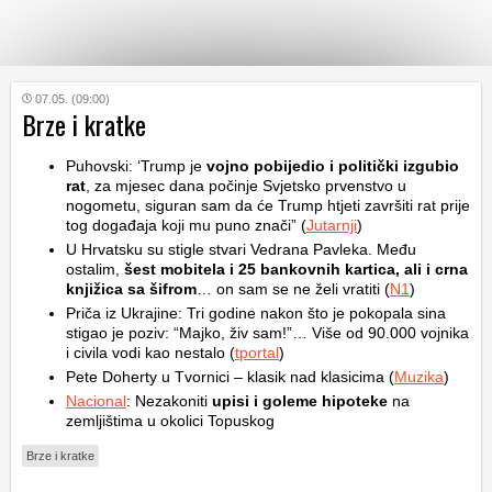
KATEGORIJE
07.05. (09:00)
Brze i kratke
HRVATSKI
Puhovski: ‘Trump je
vojno pobijedio i politički izgubio
WEB
rat
, za mjesec dana počinje Svjetsko prvenstvo u
nogometu, siguran sam da će Trump htjeti završiti rat prije
tog događaja koji mu puno znači” (
Jutarnji
)
U Hrvatsku su stigle stvari Vedrana Pavleka. Među
ostalim,
šest mobitela i 25 bankovnih kartica, ali i crna
knjižica sa šifrom
… on sam se ne želi vratiti (
N1
)
Priča iz Ukrajine: Tri godine nakon što je pokopala sina
stigao je poziv: “Majko, živ sam!”… Više od 90.000 vojnika
i civila vodi kao nestalo (
tportal
)
Pete Doherty u Tvornici – klasik nad klasicima (
Muzika
)
Nacional
: Nezakoniti
upisi i goleme hipoteke
na
zemljištima u okolici Topuskog
Brze i kratke