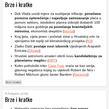
Brze i kratke
Dok Vlada uvodi mjere za suzbijanje inflacije,
povećava
porezna opterećenja i najavljuje zamrzavanje
plaća u
javnom sektoru, istodobno planira izdvojiti dodatnih 100
milijuna eura godišnje
za povećanje braniteljskih
mirovina
, ekonomisti skeptični (
tportal
)
Kraj ljeta, cijela jesen i početak zime u Hrvatskoj vrlo će
vjerojatno biti topliji od klimatološkog prosjeka (
N1
)
Zlatko Dalić
postaje novi izbornik
Ujedinjenih Arapskih
Emirata (
24sata
)
Hrvatski astronomi amateri otkrili novu
kandidatkinju za
planetarnu maglic
u (
HRT
)
Kultni psihološki triler
Cape Fear
vraća se kao serija,
glavnog negativca kojeg su utjelovili Robert de Niro i
Robert Mitchum glumi Javier Bardem (
Nacional
)
Brze i kratke
Prekjučer (11:00)
Brze i kratke
Hakerska operacija bez presedana
: Iran napao