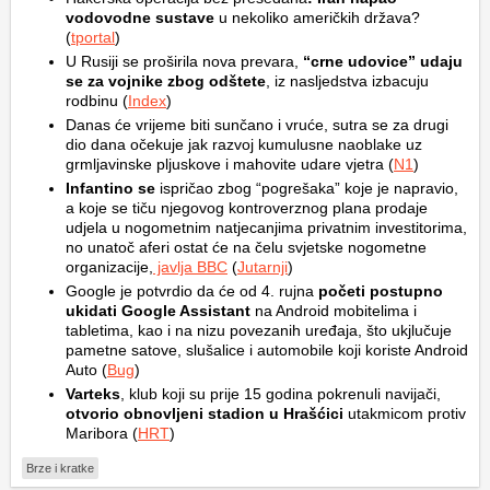
vodovodne sustave
u nekoliko američkih država?
(
tportal
)
U Rusiji se proširila nova prevara,
“crne udovice” udaju
se za vojnike zbog odštete
, iz nasljedstva izbacuju
rodbinu (
Index
)
Danas će vrijeme biti sunčano i vruće, sutra se za drugi
dio dana očekuje jak razvoj kumulusne naoblake uz
grmljavinske pljuskove i mahovite udare vjetra (
N1
)
Infantino se
ispričao zbog “pogrešaka” koje je napravio,
a koje se tiču njegovog kontroverznog plana prodaje
udjela u nogometnim natjecanjima privatnim investitorima,
no unatoč aferi ostat će na čelu svjetske nogometne
organizacije,
javlja BBC
(
Jutarnji
)
Google je potvrdio da će od 4. rujna
početi postupno
ukidati Google Assistant
na Android mobitelima i
tabletima, kao i na nizu povezanih uređaja, što ukjlučuje
pametne satove, slušalice i automobile koji koriste Android
Auto (
Bug
)
Varteks
, klub koji su prije 15 godina pokrenuli navijači,
otvorio obnovljeni stadion u Hrašćici
utakmicom protiv
Maribora (
HRT
)
Brze i kratke