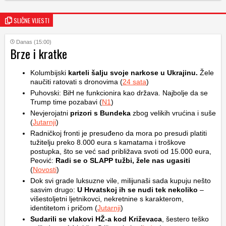
SLIČNE VIJESTI
Danas (15:00)
Brze i kratke
Kolumbijski
karteli šalju svoje narkose u Ukrajinu.
Žele
naučiti ratovati s dronovima (
24 sata
)
Puhovski: BiH ne funkcionira kao država. Najbolje da se
Trump time pozabavi (
N1
)
Nevjerojatni
prizori s Bundeka
zbog velikih vrućina i suše
(
Jutarnji
)
Radničkoj fronti je presuđeno da mora po presudi platiti
tužitelju preko 8.000 eura s kamatama i troškove
postupka, što se već sad približava svoti od 15.000 eura,
Peović:
Radi se o SLAPP tužbi, žele nas ugasiti
(
Novosti
)
Dok svi grade luksuzne vile, milijunaši sada kupuju nešto
sasvim drugo:
U Hrvatskoj ih se nudi tek nekoliko
–
višestoljetni ljetnikovci, nekretnine s karakterom,
identitetom i pričom (
Jutarnji
)
Sudarili se vlakovi HŽ-a kod Križevaca
, šestero teško