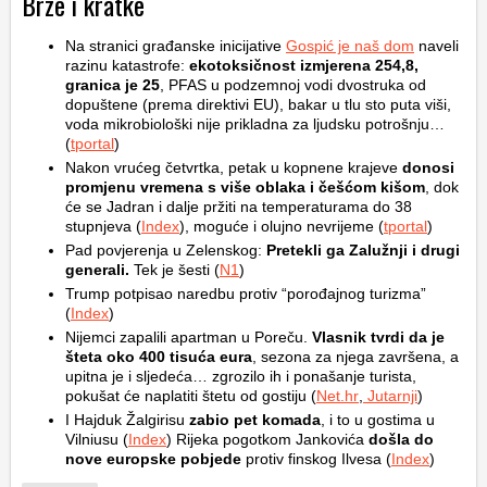
Brze i kratke
Na stranici građanske inicijative
Gospić je naš dom
naveli
razinu katastrofe:
ekotoksičnost izmjerena 254,8,
granica je 25
, PFAS u podzemnoj vodi dvostruka od
dopuštene (prema direktivi EU), bakar u tlu sto puta viši,
voda mikrobiološki nije prikladna za ljudsku potrošnju…
(
tportal
)
Nakon vrućeg četvrtka, petak u kopnene krajeve
donosi
promjenu vremena s više oblaka i češćom kišom
, dok
će se Jadran i dalje pržiti na temperaturama do 38
stupnjeva (
Index
), moguće i olujno nevrijeme (
tportal
)
Pad povjerenja u Zelenskog:
Pretekli ga Zalužnji i drugi
generali.
Tek je šesti (
N1
)
Trump potpisao naredbu protiv “porođajnog turizma”
(
Index
)
Nijemci zapalili apartman u Poreču.
Vlasnik tvrdi da je
šteta oko 400 tisuća eura
, sezona za njega završena, a
upitna je i sljedeća… zgrozilo ih i ponašanje turista,
pokušat će naplatiti štetu od gostiju (
Net.hr
,
Jutarnji
)
I Hajduk Žalgirisu
zabio pet komada
, i to u gostima u
Vilniusu (
Index
) Rijeka pogotkom Jankovića
došla do
nove europske pobjede
protiv finskog Ilvesa (
Index
)