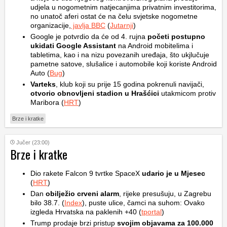
udjela u nogometnim natjecanjima privatnim investitorima,
no unatoč aferi ostat će na čelu svjetske nogometne
organizacije,
javlja BBC
(
Jutarnji
)
Google je potvrdio da će od 4. rujna
početi postupno
ukidati Google Assistant
na Android mobitelima i
tabletima, kao i na nizu povezanih uređaja, što ukjlučuje
pametne satove, slušalice i automobile koji koriste Android
Auto (
Bug
)
Varteks
, klub koji su prije 15 godina pokrenuli navijači,
otvorio obnovljeni stadion u Hrašćici
utakmicom protiv
Maribora (
HRT
)
Brze i kratke
Jučer (23:00)
Brze i kratke
Dio rakete Falcon 9 tvrtke SpaceX
udario je u Mjesec
(
HRT
)
Dan
obilježio crveni alarm
, rijeke presušuju, u Zagrebu
bilo 38.7. (
Index
), puste ulice, čamci na suhom: Ovako
izgleda Hrvatska na paklenih +40 (
tportal
)
Trump prodaje brzi pristup
svojim objavama za 100.000