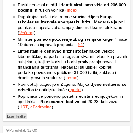
Ruski neovisni mediji:
Identificirali smo više od 236.000
poginulih
ruskih vojnika (
Index
)
Dugotrajna suša i ekstremne vrućine diljem Europe
također su izazvale energetsku krizu
. Mađarska je prvi
put ikada najavila zatvaranje jedine nuklearne elektrane
(
Večernji
)
Ministar
poslao upozorenje zbog svinjske kuge
: “Imate
10 dana za ispravak propusta” (
N1
)
Lihtenštajn je
osnovao krizni stožer
nakon velikog
kibernetičkog napada na registar stvarnih vlasnika pravnih
subjekata, koji se koristi u borbi protiv pranja novca i
financiranja terorizma. Napadači su uspjeli kopirati
podatke povezane s približno 31.000 tvrtki, zaklada i
drugih pravnih struktura (
tportal
)
Novi detalji tragedije u Zagorju:
Majka djece nedavno se
odselila
iz obiteljske kuće (
tportal
)
Koprivnica će ponovno postati središte srednjovjekovnih
spektakla –
Renesansni festival
od 20-23. kolovoza
(
HRT
,
ePodravina
)
Brze i kratke
Ponedjeljak (17:00)