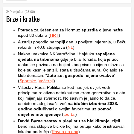
Prekjučer (23:00)
Brze i kratke
Potraga za rješenjem za Hormuz
spustila cijene nafte
ispod 80 dolara (
HRT
)
Austriju pogodio najtopliji dan u povijesti mjerenja, u Beču
rekordnih 40,8 stupnjeva (
N1
)
Nakon utakmice NK Varaždina i Hajduka
zapaljena
sjedala na tribinama
gdje je bila Torcida, koja je uoči
utakmice pozivala na bojkot zbog visokih cijena ulaznica
koje su kasnije snizili, šteta u tisućama eura. Oglasio se
klub domaćin: “
Zato su, gospodo, cijene ovakve
”
(
Sportske
,
Večernji
)
Višeslav Raos: Politika se kod nas još uvijek vodi
principima relativno netaknutima erom generativnih alata
koji mijenjaju stvarnost. No sasvim je jasno to da će,
osobito mlađi glasači, već
na idućim izborima 2028.
godine odlučivati
o svojim favoritima
uz pomoć
umjetne inteligencije
(
tportal
)
David Byrne sastavio playlistu za bicikliranje
, cijeli
bend ima sklopive bicikle kojima putuju kako bi istraživali
lokalna područja (
Ravno do dna
)