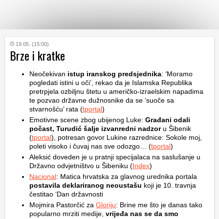
KATEGORIJE
19.05. (15:00)
Brze i kratke
HRVATSKI
Neočekivan
istup iranskog predsjednika
: ‘Moramo
WEB
pogledati istini u oči’, rekao da je Islamska Republika
pretrpjela ozbiljnu štetu u američko-izraelskim napadima
te pozvao državne dužnosnike da se ‘suoče sa
stvarnošću’ rata (
tportal
)
Emotivne scene zbog ubijenog Luke:
Građani odali
počast, Turudić šalje izvanredni nadzor
u Šibenik
(
tportal
), potresan govor Lukine razrednice: Sokole moj,
poleti visoko i čuvaj nas sve odozgo… (
tportal
)
Aleksić doveden je u pratnji specijalaca na saslušanje u
Državno odvjetništvo u Šibeniku (
Index
)
Nacional
: Matica hrvatska za glavnog urednika portala
postavila deklariranog neoustašu
koji je 10. travnja
čestitao ‘Dan državnosti
Mojmira Pastorčić za
Gloriju
: Brine me što je danas tako
popularno mrziti medije,
vrijeđa nas se da smo