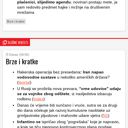
plaćenici, slijedimo agendu
, novinari postaju mete, ja
sam redovito predmet hajke i mržnje na društvenim
mrežama
Brze i kratke
SLIČNE VIJESTI
Danas (09:00)
Brze i kratke
Hakerska operacija bez presedana
: Iran napao
vodovodne sustave
u nekoliko američkih država?
(
tportal
)
U Rusiji se proširila nova prevara,
“crne udovice” udaju
se za vojnike zbog odštete
, iz nasljedstva izbacuju
rodbinu (
Index
)
Danas će vrijeme biti sunčano i vruće, sutra se za drugi
dio dana očekuje jak razvoj kumulusne naoblake uz
grmljavinske pljuskove i mahovite udare vjetra (
N1
)
Infantino se
ispričao zbog “pogrešaka” koje je napravio,
a koje se tiču njegovog kontroverznog plana prodaje