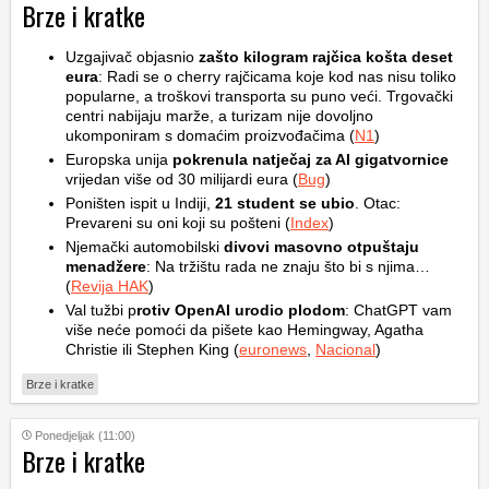
Brze i kratke
Uzgajivač objasnio
zašto kilogram rajčica košta deset
eura
: Radi se o cherry rajčicama koje kod nas nisu toliko
popularne, a troškovi transporta su puno veći. Trgovački
centri nabijaju marže, a turizam nije dovoljno
ukomponiram s domaćim proizvođačima (
N1
)
Europska unija
pokrenula natječaj za AI gigatvornice
vrijedan više od 30 milijardi eura (
Bug
)
Poništen ispit u Indiji,
21 student se ubio
. Otac:
Prevareni su oni koji su pošteni (
Index
)
Njemački automobilski
divovi masovno otpuštaju
menadžere
: Na tržištu rada ne znaju što bi s njima…
(
Revija HAK
)
Val tužbi p
rotiv OpenAI urodio plodom
: ChatGPT vam
više neće pomoći da pišete kao Hemingway, Agatha
Christie ili Stephen King (
euronews
,
Nacional
)
Brze i kratke
Ponedjeljak (11:00)
Brze i kratke