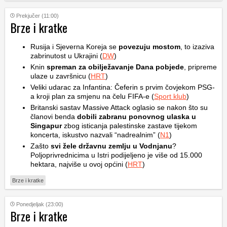
Prekjučer (11:00)
Brze i kratke
Rusija i Sjeverna Koreja se
povezuju mostom
, to izaziva
zabrinutost u Ukrajini (
DW
)
Knin
spreman za obilježavanje Dana pobjede
, pripreme
ulaze u završnicu (
HRT
)
Veliki udarac za Infantina: Čeferin s prvim čovjekom PSG-
a kroji plan za smjenu na čelu FIFA-e (
Sport klub
)
Britanski sastav Massive Attack oglasio se nakon što su
članovi benda
dobili zabranu ponovnog ulaska u
Singapur
zbog isticanja palestinske zastave tijekom
koncerta, iskustvo nazvali “nadrealnim” (
N1
)
Zašto
svi žele državnu zemlju u Vodnjanu
?
Poljoprivrednicima u Istri podijeljeno je više od 15.000
hektara, najviše u ovoj općini (
HRT
)
Brze i kratke
Ponedjeljak (23:00)
Brze i kratke