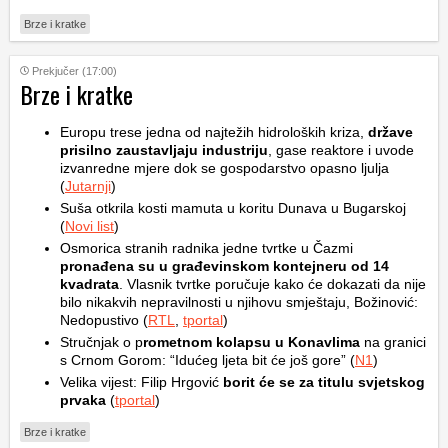
Brze i kratke
Prekjučer (17:00)
Brze i kratke
Europu trese jedna od najtežih hidroloških kriza,
države
prisilno zaustavljaju industriju
, gase reaktore i uvode
izvanredne mjere dok se gospodarstvo opasno ljulja
(
Jutarnji
)
Suša otkrila kosti mamuta u koritu Dunava u Bugarskoj
(
Novi list
)
Osmorica stranih radnika jedne tvrtke u Čazmi
pronađena su u građevinskom kontejneru od 14
kvadrata
. Vlasnik tvrtke poručuje kako će dokazati da nije
bilo nikakvih nepravilnosti u njihovu smještaju, Božinović:
Nedopustivo (
RTL
,
tportal
)
Stručnjak o p
rometnom kolapsu u Konavlima
na granici
s Crnom Gorom: “Idućeg ljeta bit će još gore” (
N1
)
Velika vijest: Filip Hrgović
borit će se za titulu svjetskog
prvaka
(
tportal
)
Brze i kratke