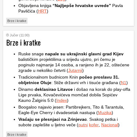
Objavljena knjiga
“Najljepše hrvatske uvrede”
Pavla
Pavličića (
HRT
)
Brze i kratke
Jučer (11:00)
Brze i kratke
Ruske snage
napale su ukrajinski glavni grad Kijev
balističkim projektilima u srijedu ujutro, pri čemu je
poginulo najmanje 14 osoba, a ranjeno ih je 22, oštećene
zgrade u nekoliko četvrti (
Jutarnji
)
Tradicionalnom budnicom Knin
počeo proslavu 31.
obljetnice Oluje
: Stiže državni vrh i tisuće građana (
N1
)
Dinamo
deklasirao Litavce
i došao na korak do play-offa
Lige prvaka, Kovačevićeva momčad dobila Sopićev
Kauno Žalgiris 5:0 (
Index
)
Boogaloo najavio jesen: Partibrejkers, Tito & Tarantula,
Eagle-Eye Cherry i dvadesetak nastupa (
Muzika
)
Vraćaju se plesnjaci na Zrinjevac
. Svakog petka i
subote zaplešite u ljetno veče (
putni
kofer
,
Nacional
)
Brze i kratke