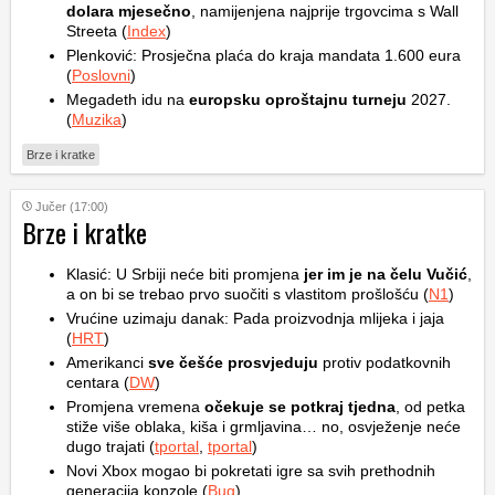
dolara mjesečno
, namijenjena najprije trgovcima s Wall
Streeta (
Index
)
Plenković: Prosječna plaća do kraja mandata 1.600 eura
(
Poslovni
)
Megadeth idu na
europsku oproštajnu turneju
2027.
(
Muzika
)
Brze i kratke
Jučer (17:00)
Brze i kratke
Klasić: U Srbiji neće biti promjena
jer im je na čelu Vučić
,
a on bi se trebao prvo suočiti s vlastitom prošlošću (
N1
)
Vrućine uzimaju danak: Pada proizvodnja mlijeka i jaja
(
HRT
)
Amerikanci
sve češće prosvjeduju
protiv podatkovnih
centara (
DW
)
Promjena vremena
očekuje se potkraj tjedna
, od petka
stiže više oblaka, kiša i grmljavina… no, osvježenje neće
dugo trajati (
tportal
,
tportal
)
Novi Xbox mogao bi pokretati igre sa svih prethodnih
generacija konzole (
Bug
)