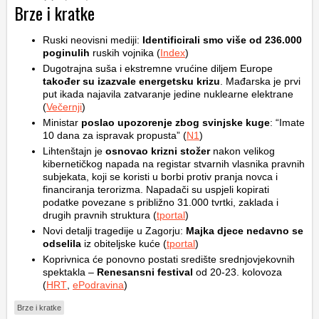
Brze i kratke
Ruski neovisni mediji:
Identificirali smo više od 236.000
poginulih
ruskih vojnika (
Index
)
Dugotrajna suša i ekstremne vrućine diljem Europe
također su izazvale energetsku krizu
. Mađarska je prvi
put ikada najavila zatvaranje jedine nuklearne elektrane
(
Večernji
)
Ministar
poslao upozorenje zbog svinjske kuge
: “Imate
10 dana za ispravak propusta” (
N1
)
Lihtenštajn je
osnovao krizni stožer
nakon velikog
kibernetičkog napada na registar stvarnih vlasnika pravnih
subjekata, koji se koristi u borbi protiv pranja novca i
financiranja terorizma. Napadači su uspjeli kopirati
podatke povezane s približno 31.000 tvrtki, zaklada i
drugih pravnih struktura (
tportal
)
Novi detalji tragedije u Zagorju:
Majka djece nedavno se
odselila
iz obiteljske kuće (
tportal
)
Koprivnica će ponovno postati središte srednjovjekovnih
spektakla –
Renesansni festival
od 20-23. kolovoza
(
HRT
,
ePodravina
)
Brze i kratke