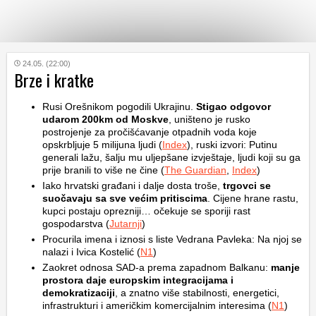
KATEGORIJE
24.05. (22:00)
Brze i kratke
HRVATSKI
Rusi Orešnikom pogodili Ukrajinu.
Stigao odgovor
WEB
udarom 200km od Moskve
, uništeno je rusko
postrojenje za pročišćavanje otpadnih voda koje
opskrbljuje 5 milijuna ljudi (
Index
), ruski izvori: Putinu
generali lažu, šalju mu uljepšane izvještaje, ljudi koji su ga
prije branili to više ne čine (
The Guardian
,
Index
)
Iako hrvatski građani i dalje dosta troše,
trgovci se
suočavaju sa sve većim pritiscima
. Cijene hrane rastu,
kupci postaju oprezniji… očekuje se sporiji rast
gospodarstva (
Jutarnji
)
Procurila imena i iznosi s liste Vedrana Pavleka: Na njoj se
nalazi i Ivica Kostelić (
N1
)
Zaokret odnosa SAD-a prema zapadnom Balkanu:
manje
prostora daje europskim integracijama i
demokratizaciji
, a znatno više stabilnosti, energetici,
infrastrukturi i američkim komercijalnim interesima (
N1
)