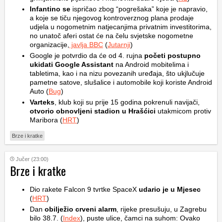
Infantino se
ispričao zbog “pogrešaka” koje je napravio,
a koje se tiču njegovog kontroverznog plana prodaje
udjela u nogometnim natjecanjima privatnim investitorima,
no unatoč aferi ostat će na čelu svjetske nogometne
organizacije,
javlja BBC
(
Jutarnji
)
Google je potvrdio da će od 4. rujna
početi postupno
ukidati Google Assistant
na Android mobitelima i
tabletima, kao i na nizu povezanih uređaja, što ukjlučuje
pametne satove, slušalice i automobile koji koriste Android
Auto (
Bug
)
Varteks
, klub koji su prije 15 godina pokrenuli navijači,
otvorio obnovljeni stadion u Hrašćici
utakmicom protiv
Maribora (
HRT
)
Brze i kratke
Jučer (23:00)
Brze i kratke
Dio rakete Falcon 9 tvrtke SpaceX
udario je u Mjesec
(
HRT
)
Dan
obilježio crveni alarm
, rijeke presušuju, u Zagrebu
bilo 38.7. (
Index
), puste ulice, čamci na suhom: Ovako