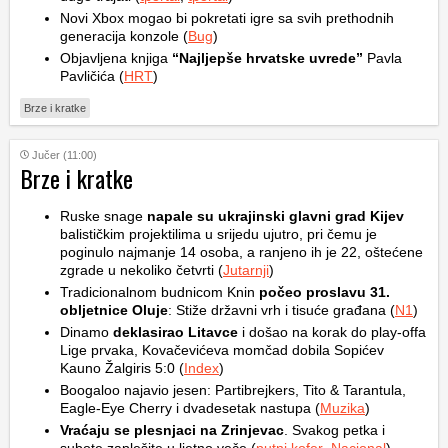
Novi Xbox mogao bi pokretati igre sa svih prethodnih
generacija konzole (
Bug
)
Objavljena knjiga
“Najljepše hrvatske uvrede”
Pavla
Pavličića (
HRT
)
Brze i kratke
Jučer (11:00)
Brze i kratke
Ruske snage
napale su ukrajinski glavni grad Kijev
balističkim projektilima u srijedu ujutro, pri čemu je
poginulo najmanje 14 osoba, a ranjeno ih je 22, oštećene
zgrade u nekoliko četvrti (
Jutarnji
)
Tradicionalnom budnicom Knin
počeo proslavu 31.
obljetnice Oluje
: Stiže državni vrh i tisuće građana (
N1
)
Dinamo
deklasirao Litavce
i došao na korak do play-offa
Lige prvaka, Kovačevićeva momčad dobila Sopićev
Kauno Žalgiris 5:0 (
Index
)
Boogaloo najavio jesen: Partibrejkers, Tito & Tarantula,
Eagle-Eye Cherry i dvadesetak nastupa (
Muzika
)
Vraćaju se plesnjaci na Zrinjevac
. Svakog petka i