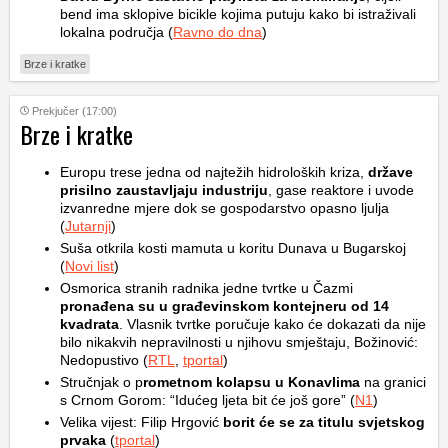
bend ima sklopive bicikle kojima putuju kako bi istraživali
lokalna područja (
Ravno do dna
)
Brze i kratke
Prekjučer (17:00)
Brze i kratke
Europu trese jedna od najtežih hidroloških kriza,
države
prisilno zaustavljaju industriju
, gase reaktore i uvode
izvanredne mjere dok se gospodarstvo opasno ljulja
(
Jutarnji
)
Suša otkrila kosti mamuta u koritu Dunava u Bugarskoj
(
Novi list
)
Osmorica stranih radnika jedne tvrtke u Čazmi
pronađena su u građevinskom kontejneru od 14
kvadrata
. Vlasnik tvrtke poručuje kako će dokazati da nije
bilo nikakvih nepravilnosti u njihovu smještaju, Božinović:
Nedopustivo (
RTL
,
tportal
)
Stručnjak o p
rometnom kolapsu u Konavlima
na granici
s Crnom Gorom: “Idućeg ljeta bit će još gore” (
N1
)
Velika vijest: Filip Hrgović
borit će se za titulu svjetskog
prvaka
(
tportal
)