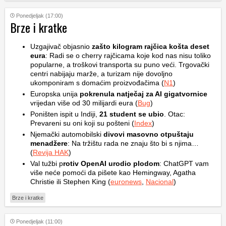
Ponedjeljak (17:00)
Brze i kratke
Uzgajivač objasnio
zašto kilogram rajčica košta deset
eura
: Radi se o cherry rajčicama koje kod nas nisu toliko
popularne, a troškovi transporta su puno veći. Trgovački
centri nabijaju marže, a turizam nije dovoljno
ukomponiram s domaćim proizvođačima (
N1
)
Europska unija
pokrenula natječaj za AI gigatvornice
vrijedan više od 30 milijardi eura (
Bug
)
Poništen ispit u Indiji,
21 student se ubio
. Otac:
Prevareni su oni koji su pošteni (
Index
)
Njemački automobilski
divovi masovno otpuštaju
menadžere
: Na tržištu rada ne znaju što bi s njima…
(
Revija HAK
)
Val tužbi p
rotiv OpenAI urodio plodom
: ChatGPT vam
više neće pomoći da pišete kao Hemingway, Agatha
Christie ili Stephen King (
euronews
,
Nacional
)
Brze i kratke
Ponedjeljak (11:00)