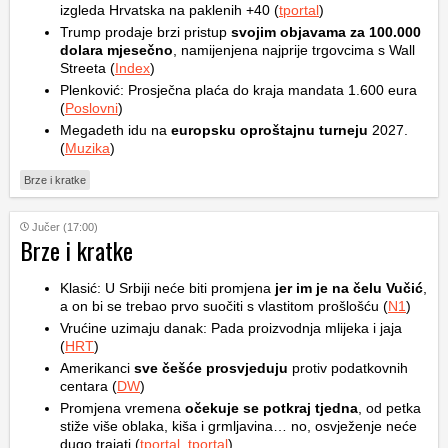
izgleda Hrvatska na paklenih +40 (
tportal
)
Trump prodaje brzi pristup
svojim objavama za 100.000
dolara mjesečno
, namijenjena najprije trgovcima s Wall
Streeta (
Index
)
Plenković: Prosječna plaća do kraja mandata 1.600 eura
(
Poslovni
)
Megadeth idu na
europsku oproštajnu turneju
2027.
(
Muzika
)
Brze i kratke
Jučer (17:00)
Brze i kratke
Klasić: U Srbiji neće biti promjena
jer im je na čelu Vučić
,
a on bi se trebao prvo suočiti s vlastitom prošlošću (
N1
)
Vrućine uzimaju danak: Pada proizvodnja mlijeka i jaja
(
HRT
)
Amerikanci
sve češće prosvjeduju
protiv podatkovnih
centara (
DW
)
Promjena vremena
očekuje se potkraj tjedna
, od petka
stiže više oblaka, kiša i grmljavina… no, osvježenje neće
dugo trajati (
tportal
,
tportal
)