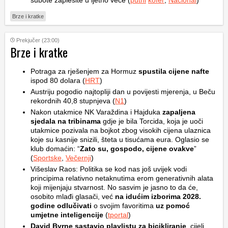
subote zaplešite u ljetno veče (
putni
kofer
,
Nacional
)
Brze i kratke
Prekjučer (23:00)
Brze i kratke
Potraga za rješenjem za Hormuz
spustila cijene nafte
ispod 80 dolara (
HRT
)
Austriju pogodio najtopliji dan u povijesti mjerenja, u Beču
rekordnih 40,8 stupnjeva (
N1
)
Nakon utakmice NK Varaždina i Hajduka
zapaljena
sjedala na tribinama
gdje je bila Torcida, koja je uoči
utakmice pozivala na bojkot zbog visokih cijena ulaznica
koje su kasnije snizili, šteta u tisućama eura. Oglasio se
klub domaćin: “
Zato su, gospodo, cijene ovakve
”
(
Sportske
,
Večernji
)
Višeslav Raos: Politika se kod nas još uvijek vodi
principima relativno netaknutima erom generativnih alata
koji mijenjaju stvarnost. No sasvim je jasno to da će,
osobito mlađi glasači, već
na idućim izborima 2028.
godine odlučivati
o svojim favoritima
uz pomoć
umjetne inteligencije
(
tportal
)
David Byrne sastavio playlistu za bicikliranje
, cijeli