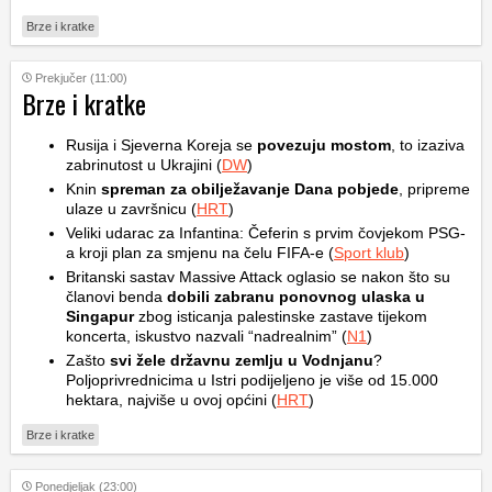
Brze i kratke
Prekjučer (11:00)
Brze i kratke
Rusija i Sjeverna Koreja se
povezuju mostom
, to izaziva
zabrinutost u Ukrajini (
DW
)
Knin
spreman za obilježavanje Dana pobjede
, pripreme
ulaze u završnicu (
HRT
)
Veliki udarac za Infantina: Čeferin s prvim čovjekom PSG-
a kroji plan za smjenu na čelu FIFA-e (
Sport klub
)
Britanski sastav Massive Attack oglasio se nakon što su
članovi benda
dobili zabranu ponovnog ulaska u
Singapur
zbog isticanja palestinske zastave tijekom
koncerta, iskustvo nazvali “nadrealnim” (
N1
)
Zašto
svi žele državnu zemlju u Vodnjanu
?
Poljoprivrednicima u Istri podijeljeno je više od 15.000
hektara, najviše u ovoj općini (
HRT
)
Brze i kratke
Ponedjeljak (23:00)