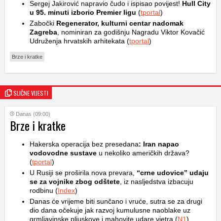
Sergej Jakirović napravio čudo i ispisao povijest!
Hull City
u 95. minuti izborio Premier ligu
(
tportal
)
Zabočki
Regenerator, kulturni centar nadomak
Zagreba
, nominiran za godišnju Nagradu Viktor Kovačić
Udruženja hrvatskih arhitekata (
tportal
)
Brze i kratke
SLIČNE VIJESTI
Danas (09:00)
Brze i kratke
Hakerska operacija bez presedana
: Iran napao
vodovodne sustave
u nekoliko američkih država?
(
tportal
)
U Rusiji se proširila nova prevara,
“crne udovice” udaju
se za vojnike zbog odštete
, iz nasljedstva izbacuju
rodbinu (
Index
)
Danas će vrijeme biti sunčano i vruće, sutra se za drugi
dio dana očekuje jak razvoj kumulusne naoblake uz
grmljavinske pljuskove i mahovite udare vjetra (
N1
)