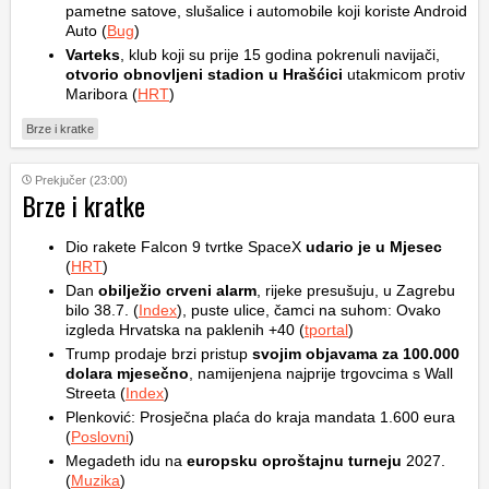
pametne satove, slušalice i automobile koji koriste Android
Auto (
Bug
)
Varteks
, klub koji su prije 15 godina pokrenuli navijači,
otvorio obnovljeni stadion u Hrašćici
utakmicom protiv
Maribora (
HRT
)
Brze i kratke
Prekjučer (23:00)
Brze i kratke
Dio rakete Falcon 9 tvrtke SpaceX
udario je u Mjesec
(
HRT
)
Dan
obilježio crveni alarm
, rijeke presušuju, u Zagrebu
bilo 38.7. (
Index
), puste ulice, čamci na suhom: Ovako
izgleda Hrvatska na paklenih +40 (
tportal
)
Trump prodaje brzi pristup
svojim objavama za 100.000
dolara mjesečno
, namijenjena najprije trgovcima s Wall
Streeta (
Index
)
Plenković: Prosječna plaća do kraja mandata 1.600 eura
(
Poslovni
)
Megadeth idu na
europsku oproštajnu turneju
2027.
(
Muzika
)