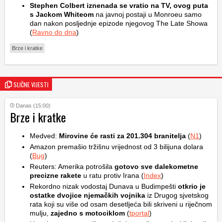
Stephen Colbert iznenada se vratio na TV, ovog puta
s Jackom Whiteom
na javnoj postaji u Monroeu samo
dan nakon posljednje epizode njegovog The Late Showa
(
Ravno do dna
)
Brze i kratke
SLIČNE VIJESTI
Danas (15:00)
Brze i kratke
Medved:
Mirovine će rasti za 201.304 branitelja
(
N1
)
Amazon premašio tržišnu vrijednost od 3 bilijuna dolara
(
Bug
)
Reuters: Amerika potrošila
gotovo sve dalekometne
precizne rakete
u ratu protiv Irana (
Index
)
Rekordno nizak vodostaj Dunava u Budimpešti
otkrio je
ostatke dvojice njemačkih vojnika
iz Drugog sjvetskog
rata koji su više od osam desetljeća bili skriveni u riječnom
mulju,
zajedno s motociklom
(
tportal
)