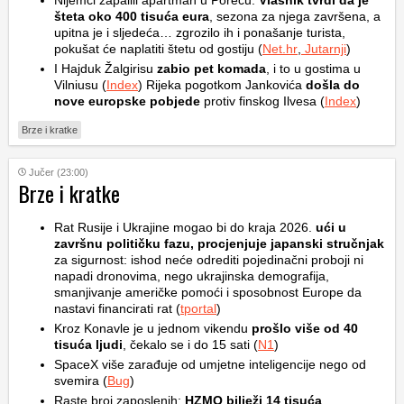
Nijemci zapalili apartman u Poreču.
Vlasnik tvrdi da je
šteta oko 400 tisuća eura
, sezona za njega završena, a
upitna je i sljedeća… zgrozilo ih i ponašanje turista,
pokušat će naplatiti štetu od gostiju (
Net.hr
,
Jutarnji
)
I Hajduk Žalgirisu
zabio pet komada
, i to u gostima u
Vilniusu (
Index
) Rijeka pogotkom Jankovića
došla do
nove europske pobjede
protiv finskog Ilvesa (
Index
)
Brze i kratke
Jučer (23:00)
Brze i kratke
Rat Rusije i Ukrajine mogao bi do kraja 2026.
ući u
završnu političku fazu, procjenjuje japanski stručnjak
za sigurnost: ishod neće odrediti pojedinačni proboji ni
napadi dronovima, nego ukrajinska demografija,
smanjivanje američke pomoći i sposobnost Europe da
nastavi financirati rat (
tportal
)
Kroz Konavle je u jednom vikendu
prošlo više od 40
tisuća ljudi
, čekalo se i do 15 sati (
N1
)
SpaceX više zarađuje od umjetne inteligencije nego od
svemira (
Bug
)
Raste broj zaposlenih:
HZMO bilježi 14 tisuća