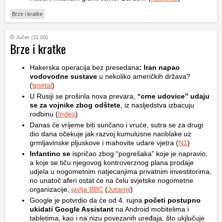
Brze i kratke
Jučer (11:00)
Brze i kratke
Hakerska operacija bez presedana
: Iran napao
vodovodne sustave
u nekoliko američkih država?
(
tportal
)
U Rusiji se proširila nova prevara,
“crne udovice” udaju
se za vojnike zbog odštete
, iz nasljedstva izbacuju
rodbinu (
Index
)
Danas će vrijeme biti sunčano i vruće, sutra se za drugi
dio dana očekuje jak razvoj kumulusne naoblake uz
grmljavinske pljuskove i mahovite udare vjetra (
N1
)
Infantino se
ispričao zbog “pogrešaka” koje je napravio,
a koje se tiču njegovog kontroverznog plana prodaje
udjela u nogometnim natjecanjima privatnim investitorima,
no unatoč aferi ostat će na čelu svjetske nogometne
organizacije,
javlja BBC
(
Jutarnji
)
Google je potvrdio da će od 4. rujna
početi postupno
ukidati Google Assistant
na Android mobitelima i
tabletima, kao i na nizu povezanih uređaja, što ukjlučuje