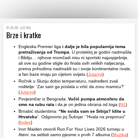
KATEGORIJE
25.05. (22:00)
Brze i kratke
HRVATSKI
Engleska Premier liga
i dalje je bila popularnija tema
WEB
pretraživanja od Trumpa
. U protekloj je godini nadmašila
i Bibliju… njihove momčadi nisu ni sportski najuspješnije,
ali ove su godine stigle do finala svih velikih natjecanja,
prema prihodima nadmašili su i svoje kontinentalne rivale,
a fan baze imaju po cijelom svijetu (
Jutarnji
)
Ročnik u Slunju dobio temperaturu, nadređeni zvali
roditelje: ‘Zar sam ga poslala u vrtić da zovu mamicu?‘
(
Jutarnji
)
Povjesničar iz Beograda:
Vučić pumpa atmosferu da
smo na rubu rata
i da je on jedina obrana od toga (
N1
)
Brnabić studentima:
“Ne sviđa vam se Srbija? Idite u
Hrvatsku
“. Odgovorio joj Šušnjar: “Hvala na preporuci”
(
Index
)
Iron Maiden otvorili Run For Your Lives 2026 turneju u
Ateni: na setlisti samo pjesme s prvih 7 albuma (
Muzika
)