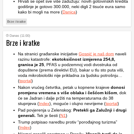
Hrvati se opet sve više zadužuju: novih gotovinskih kredita
godišnje je gotovo 300.000, neki digli 2 tisuće eura samo
kako bi mogli na more (
Danica
)
Brze i kratke
Danas (11:00)
Brze i kratke
Na stranici građanske inicijative
Gospić je naš dom
naveli
razinu katastrofe:
ekotoksičnost izmjerena 254,8,
granica je 25
, PFAS u podzemnoj vodi dvostruka od
dopuštene (prema direktivi EU), bakar u tlu sto puta viši,
voda mikrobiološki nije prikladna za ljudsku potrošnju…
(
tportal
)
Nakon vrućeg četvrtka, petak u kopnene krajeve
donosi
promjenu vremena s više oblaka i češćom kišom
, dok
će se Jadran i dalje pržiti na temperaturama do 38
stupnjeva (
Index
), moguće i olujno nevrijeme (
tportal
)
Pad povjerenja u Zelenskog:
Pretekli ga Zalužnji i drugi
generali.
Tek je šesti (
N1
)
Trump potpisao naredbu protiv “porođajnog turizma”
(
Index
)