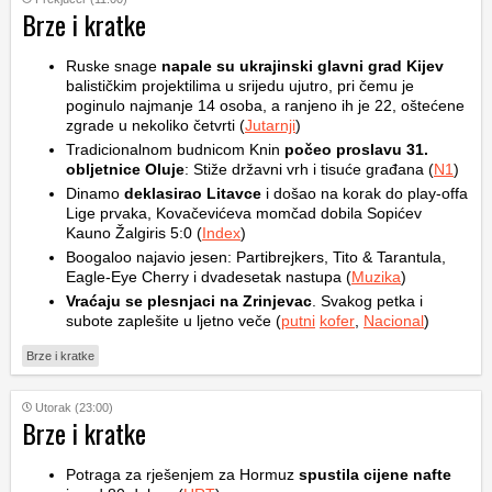
Brze i kratke
Ruske snage
napale su ukrajinski glavni grad Kijev
balističkim projektilima u srijedu ujutro, pri čemu je
poginulo najmanje 14 osoba, a ranjeno ih je 22, oštećene
zgrade u nekoliko četvrti (
Jutarnji
)
Tradicionalnom budnicom Knin
počeo proslavu 31.
obljetnice Oluje
: Stiže državni vrh i tisuće građana (
N1
)
Dinamo
deklasirao Litavce
i došao na korak do play-offa
Lige prvaka, Kovačevićeva momčad dobila Sopićev
Kauno Žalgiris 5:0 (
Index
)
Boogaloo najavio jesen: Partibrejkers, Tito & Tarantula,
Eagle-Eye Cherry i dvadesetak nastupa (
Muzika
)
Vraćaju se plesnjaci na Zrinjevac
. Svakog petka i
subote zaplešite u ljetno veče (
putni
kofer
,
Nacional
)
Brze i kratke
Utorak (23:00)
Brze i kratke
Potraga za rješenjem za Hormuz
spustila cijene nafte