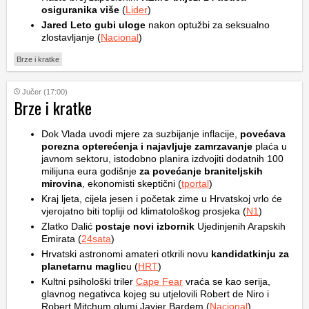
osiguranika više
(
Lider
)
Jared Leto gubi uloge
nakon optužbi za seksualno
zlostavljanje (
Nacional
)
Brze i kratke
Jučer (17:00)
Brze i kratke
Dok Vlada uvodi mjere za suzbijanje inflacije,
povećava
porezna opterećenja i najavljuje zamrzavanje
plaća u
javnom sektoru, istodobno planira izdvojiti dodatnih 100
milijuna eura godišnje
za povećanje braniteljskih
mirovina
, ekonomisti skeptični (
tportal
)
Kraj ljeta, cijela jesen i početak zime u Hrvatskoj vrlo će
vjerojatno biti topliji od klimatološkog prosjeka (
N1
)
Zlatko Dalić
postaje novi izbornik
Ujedinjenih Arapskih
Emirata (
24sata
)
Hrvatski astronomi amateri otkrili novu
kandidatkinju za
planetarnu maglic
u (
HRT
)
Kultni psihološki triler
Cape Fear
vraća se kao serija,
glavnog negativca kojeg su utjelovili Robert de Niro i
Robert Mitchum glumi Javier Bardem (
Nacional
)