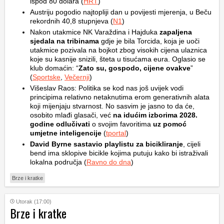
ispod 80 dolara (
HRT
)
Austriju pogodio najtopliji dan u povijesti mjerenja, u Beču
rekordnih 40,8 stupnjeva (
N1
)
Nakon utakmice NK Varaždina i Hajduka
zapaljena
sjedala na tribinama
gdje je bila Torcida, koja je uoči
utakmice pozivala na bojkot zbog visokih cijena ulaznica
koje su kasnije snizili, šteta u tisućama eura. Oglasio se
klub domaćin: “
Zato su, gospodo, cijene ovakve
”
(
Sportske
,
Večernji
)
Višeslav Raos: Politika se kod nas još uvijek vodi
principima relativno netaknutima erom generativnih alata
koji mijenjaju stvarnost. No sasvim je jasno to da će,
osobito mlađi glasači, već
na idućim izborima 2028.
godine odlučivati
o svojim favoritima
uz pomoć
umjetne inteligencije
(
tportal
)
David Byrne sastavio playlistu za bicikliranje
, cijeli
bend ima sklopive bicikle kojima putuju kako bi istraživali
lokalna područja (
Ravno do dna
)
Brze i kratke
Utorak (17:00)
Brze i kratke