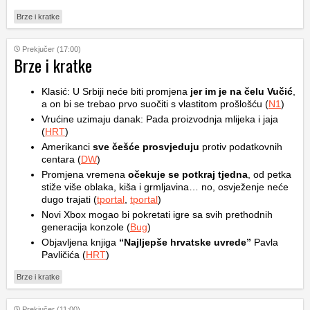
Brze i kratke
Prekjučer (17:00)
Brze i kratke
Klasić: U Srbiji neće biti promjena
jer im je na čelu Vučić
,
a on bi se trebao prvo suočiti s vlastitom prošlošću (
N1
)
Vrućine uzimaju danak: Pada proizvodnja mlijeka i jaja
(
HRT
)
Amerikanci
sve češće prosvjeduju
protiv podatkovnih
centara (
DW
)
Promjena vremena
očekuje se potkraj tjedna
, od petka
stiže više oblaka, kiša i grmljavina… no, osvježenje neće
dugo trajati (
tportal
,
tportal
)
Novi Xbox mogao bi pokretati igre sa svih prethodnih
generacija konzole (
Bug
)
Objavljena knjiga
“Najljepše hrvatske uvrede”
Pavla
Pavličića (
HRT
)
Brze i kratke
Prekjučer (11:00)