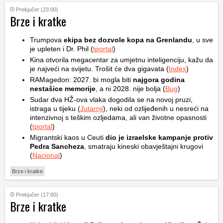
Prekjučer (23:00)
Brze i kratke
Trumpova
ekipa bez dozvole kopa na Grenlandu
, u sve
je upleten i Dr. Phil (
tportal
)
Kina otvorila megacentar za umjetnu inteligenciju, kažu da
je najveći na svijetu. Trošit će dva gigavata (
Index
)
RAMagedon: 2027. bi mogla biti
najgora godina
nestašice memorije
, a ni 2028. nije bolja (
Bug
)
Sudar dva HŽ-ova vlaka dogodila se na novoj pruzi,
istraga u tijeku (
Jutarnji
), neki od ozlijeđenih u nesreći na
intenzivnoj s teškim ozljedama, ali van životne opasnosti
(
tportal
)
Migrantski kaos u Ceuti
dio je izraelske kampanje protiv
Pedra Sancheza
, smatraju kineski obavještajni krugovi
(
Nacional
)
Brze i kratke
Prekjučer (17:00)
Brze i kratke