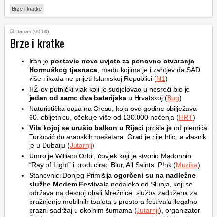
Brze i kratke
Danas (00:00)
Brze i kratke
Iran je
postavio nove uvjete za ponovno otvaranje
Hormuškog tjesnaca
, među kojima je i zahtjev da SAD
više nikada ne prijeti Islamskoj Republici (
N1
)
HŽ-ov putnički vlak koji je sudjelovao u nesreći bio je
jedan od samo dva baterijska
u Hrvatskoj (
Bug
)
Naturistička oaza na Cresu, koja ove godine obilježava
60. obljetnicu, očekuje više od 130.000 noćenja (
HRT
)
Vila kojoj se urušio balkon u Rijeci
prošla je od plemića
Turković do arapskih mešetara: Grad je nije htio, a vlasnik
je u Dubaiju (
Jutarnji
)
Umro je William Orbit, čovjek koji je stvorio Madonnin
“Ray of Light” i producirao Blur, All Saints, P!nk (
Muzika
)
Stanovnici Donjeg Primišlja
ogorčeni su na nadležne
službe Modem Festivala
nedaleko od Slunja, koji se
održava na desnoj obali Mrežnice: služba zadužena za
pražnjenje mobilnih toaleta s prostora festivala ilegalno
prazni sadržaj u okolnim šumama (
Jutarnji
), organizator: