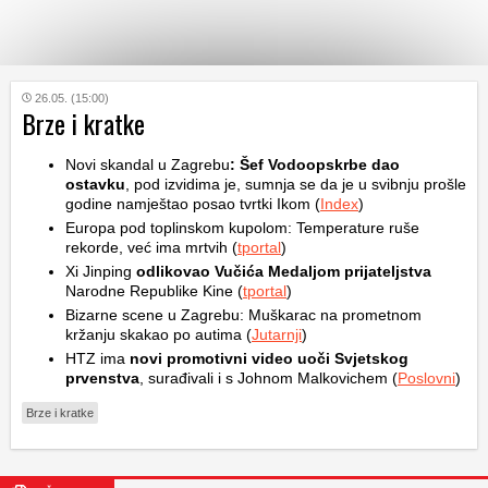
KATEGORIJE
26.05. (15:00)
Brze i kratke
HRVATSKI
Novi skandal u Zagrebu
: Šef Vodoopskrbe dao
WEB
ostavku
, pod izvidima je, sumnja se da je u svibnju prošle
godine namještao posao tvrtki Ikom (
Index
)
Europa pod toplinskom kupolom: Temperature ruše
rekorde, već ima mrtvih (
tportal
)
Xi Jinping
odlikovao Vučića Medaljom prijateljstva
Narodne Republike Kine (
tportal
)
Bizarne scene u Zagrebu: Muškarac na prometnom
kržanju skakao po autima (
Jutarnji
)
HTZ ima
novi promotivni video uoči Svjetskog
prvenstva
, surađivali i s Johnom Malkovichem (
Poslovni
)
Brze i kratke