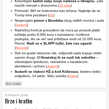
Kolumbijski
karteli šalju svoje narkose u Ukrajinu.
Žele
naučiti ratovati s dronovima (
24 sata
)
Puhovski: BiH ne funkcionira kao država. Najbolje da se
Trump time pozabavi (
N1
)
Nevjerojatni
prizori s Bundeka
zbog velikih vrućina i suše
(
Jutarnji
)
Radničkoj fronti je presuđeno da mora po presudi platiti
tužitelju preko 8.000 eura s kamatama i troškove
postupka, što se već sad približava svoti od 15.000 eura,
Peović:
Radi se o SLAPP tužbi, žele nas ugasiti
(
Novosti
)
Dok svi grade luksuzne vile, milijunaši sada kupuju nešto
sasvim drugo:
U Hrvatskoj ih se nudi tek nekoliko
–
višestoljetni ljetnikovci, nekretnine s karakterom,
identitetom i pričom (
Jutarnji
)
Sudarili se vlakovi HŽ-a kod Križevaca
, šestero teško
ozlijeđeno, 14 lakše. Stižu snimke (
Index
)
Brze i kratke
Prekjučer (11:00)
Brze i kratke