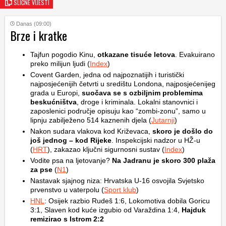
SLIČNE VIJESTI
Danas (09:00)
Brze i kratke
Tajfun pogodio Kinu,
otkazane tisuće letova
. Evakuirano
preko milijun ljudi (
Index
)
Covent Garden, jedna od najpoznatijih i turistički
najposjećenijih četvrti u središtu Londona, najposjećenijeg
grada u Europi,
suočava se s ozbiljnim problemima
beskućništva
, droge i kriminala. Lokalni stanovnici i
zaposlenici područje opisuju kao “zombi-zonu”, samo u
lipnju zabilježeno 514 kaznenih djela (
Jutarnji
)
Nakon sudara vlakova kod Križevaca,
skoro je došlo do
još jednog – kod Rijeke
. Inspekcijski nadzor u HŽ-u
(
HRT
), zakazao ključni sigurnosni sustav (
Index
)
Vodite psa na ljetovanje?
Na Jadranu je skoro 300 plaža
za pse
(
N1
)
Nastavak sjajnog niza: Hrvatska U-16 osvojila Svjetsko
prvenstvo u vaterpolu (
Sport klub
)
HNL
: Osijek razbio Rudeš 1:6, Lokomotiva dobila Goricu
3:1, Slaven kod kuće izgubio od Varaždina 1:4,
Hajduk
remizirao s Istrom 2:2