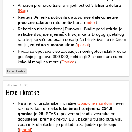
Amazon premašio tržišnu vrijednost od 3 bilijuna dolara
(
Bug
)
Reuters: Amerika potrošila
gotovo sve dalekometne
precizne rakete
u ratu protiv Irana (
Index
)
Rekordno nizak vodostaj Dunava u Budimpešti
otkrio je
ostatke dvojice njemačkih vojnika
iz Drugog sjvetskog
rata koji su više od osam desetljeća bili skriveni u riječnom
mulju,
zajedno s motociklom
(
tportal
)
Hrvati se opet sve više zadužuju: novih gotovinskih kredita
godišnje je gotovo 300.000, neki digli 2 tisuće eura samo
kako bi mogli na more (
Danica
)
Brze i kratke
Petak (11:00)
Brze i kratke
Na stranici građanske inicijative
Gospić je naš dom
naveli
razinu katastrofe:
ekotoksičnost izmjerena 254,8,
granica je 25
, PFAS u podzemnoj vodi dvostruka od
dopuštene (prema direktivi EU), bakar u tlu sto puta viši,
voda mikrobiološki nije prikladna za ljudsku potrošnju…
(
tportal
)