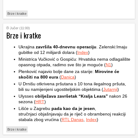
Brze i kratke
Jučer (11:00)
Brze i kratke
Ukrajina
završila 40-dnevnu operaciju
. Zelenski:Imaju
gubitke od 12 milijardi dolara (
Index
)
Ministrica Vučković o Gospiću: Hrvatska nema odlagalište
opasnog otpada, radimo sve što je moguće (
N1
)
Plenković najavio bolje dane za starije:
Mirovine će
skočiti na 800 eura
(
Danica
)
U Drnišu otkrivena pršutana s 10 tona ilegalnog pršuta,
bili su namijenjeni ugostiteljskim objektima (
Jutarnji
)
Ulysses
obilježava završetak “Kralja Leara”
nakon 26
sezona (
HRT
)
Lišće u Zagrebu
pada kao da je jesen
,
stručnjaci objašnjavaju da je riječ o obrambenoj reakciji
stabala zbog vrućina (
RTL Danas
,
Index
)
Brze i kratke