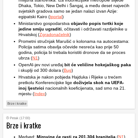
milijuna stanovnika. Iza indonezijske metropole slijede
Dhaka, Tokio, New Delhi i Šangaj, a među deset najvećih
svjetskih gradova samo se jedan nalazi izvan Azije:
egipatski Kairo (
tportal
)
Ministarstvo gospodarstva
objavilo popis tvrtki koje
jedine smiju ugraditi
, očitavati i održavati razdjelnike u
Hrvatskoj (
Zgradonačelnik
)
Prometni stručnjak Marušić o kolonama na autocestama:
Policija satima obavlja očevide nesreća kao prije 50
godina, policija bi trebala koristiti dronove da se proces
ubrza (
N1
)
OpenAI-jev novi uređaj
bit će veličine hokejaškog paka
i skuplji od 300 dolara (
Bug
)
Hrvatska je nakon pobjeda Hajduka i Rijeke u trećem
pretkolu Konferencijske lige
doživjela skok na UEFA-
inoj ljestvici
nacionalnih koeficijenata, sad smo na 21.
mjestu (
Index
)
Brze i kratke
Petak (17:00)
Brze i kratke
Medved:
Mirovine će rasti za 201.304 branitelja
(
N1
)