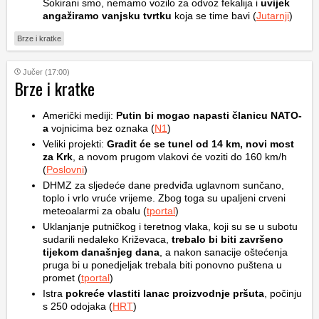
Šokirani smo, nemamo vozilo za odvoz fekalija i
uvijek
angažiramo vanjsku tvrtku
koja se time bavi (
Jutarnji
)
Brze i kratke
Jučer (17:00)
Brze i kratke
Američki mediji:
Putin bi mogao napasti članicu NATO-
a
vojnicima bez oznaka (
N1
)
Veliki projekti:
Gradit će se tunel od 14 km, novi most
za Krk
, a novom prugom vlakovi će voziti do 160 km/h
(
Poslovni
)
DHMZ za sljedeće dane predviđa uglavnom sunčano,
toplo i vrlo vruće vrijeme. Zbog toga su upaljeni crveni
meteoalarmi za obalu (
tportal
)
Uklanjanje putničkog i teretnog vlaka, koji su se u subotu
sudarili nedaleko Križevaca,
trebalo bi biti završeno
tijekom današnjeg dana
, a nakon sanacije oštećenja
pruga bi u ponedjeljak trebala biti ponovno puštena u
promet (
tportal
)
Istra
pokreće vlastiti lanac proizvodnje pršuta
, počinju
s 250 odojaka (
HRT
)