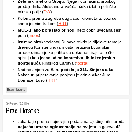
Zelenski sletio u Srbiju
. Njega i domaćina, srpskog
predsjednika Aleksandra Vučića, čeka izlet u političko
minsko polje (
DW
)
Kolona prema Zagrebu duga šest kilometara, vozi se
samo jednim trakom (
HRT
)
MOL-u jako porastao prihod
, neto dobit uvećana šest
puta (
Index
)
Iznimno nizak vodostaj Dunava otkrio je dijelove temelja
drevnog Konstantinova mosta, pruživši bugarskim
arheolozima rijetku priliku da dokumentiraju ono što
opisuju kao jedno od
najimpresivnijih inženjerskih
dostignuća
Rimskog Carstva (
tportal
)
Nadmetanjem za Baru
počela je 311. Sinjska alka
.
Nakon tri pripetavanja pobjedu je odnio alkar Jure
Domazet Lošo (
HRT
)
Brze i kratke
Petak (23:00)
Brze i kratke
Jakarta je prema najnovijim podacima Ujedinjenih naroda
najveća urbana aglomeracija na svijetu
, s gotovo 42