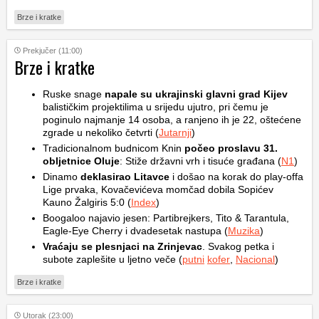
Brze i kratke
Prekjučer (11:00)
Brze i kratke
Ruske snage
napale su ukrajinski glavni grad Kijev
balističkim projektilima u srijedu ujutro, pri čemu je
poginulo najmanje 14 osoba, a ranjeno ih je 22, oštećene
zgrade u nekoliko četvrti (
Jutarnji
)
Tradicionalnom budnicom Knin
počeo proslavu 31.
obljetnice Oluje
: Stiže državni vrh i tisuće građana (
N1
)
Dinamo
deklasirao Litavce
i došao na korak do play-offa
Lige prvaka, Kovačevićeva momčad dobila Sopićev
Kauno Žalgiris 5:0 (
Index
)
Boogaloo najavio jesen: Partibrejkers, Tito & Tarantula,
Eagle-Eye Cherry i dvadesetak nastupa (
Muzika
)
Vraćaju se plesnjaci na Zrinjevac
. Svakog petka i
subote zaplešite u ljetno veče (
putni
kofer
,
Nacional
)
Brze i kratke
Utorak (23:00)