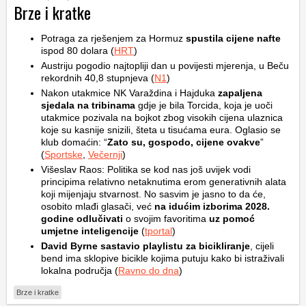
Brze i kratke
Potraga za rješenjem za Hormuz
spustila cijene nafte
ispod 80 dolara (
HRT
)
Austriju pogodio najtopliji dan u povijesti mjerenja, u Beču
rekordnih 40,8 stupnjeva (
N1
)
Nakon utakmice NK Varaždina i Hajduka
zapaljena
sjedala na tribinama
gdje je bila Torcida, koja je uoči
utakmice pozivala na bojkot zbog visokih cijena ulaznica
koje su kasnije snizili, šteta u tisućama eura. Oglasio se
klub domaćin: “
Zato su, gospodo, cijene ovakve
”
(
Sportske
,
Večernji
)
Višeslav Raos: Politika se kod nas još uvijek vodi
principima relativno netaknutima erom generativnih alata
koji mijenjaju stvarnost. No sasvim je jasno to da će,
osobito mlađi glasači, već
na idućim izborima 2028.
godine odlučivati
o svojim favoritima
uz pomoć
umjetne inteligencije
(
tportal
)
David Byrne sastavio playlistu za bicikliranje
, cijeli
bend ima sklopive bicikle kojima putuju kako bi istraživali
lokalna područja (
Ravno do dna
)
Brze i kratke