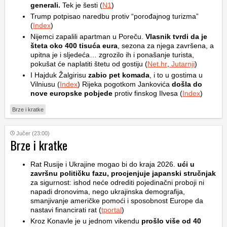
generali.
Tek je šesti (
N1
)
Trump potpisao naredbu protiv “porođajnog turizma”
(
Index
)
Nijemci zapalili apartman u Poreču.
Vlasnik tvrdi da je
šteta oko 400 tisuća eura
, sezona za njega završena, a
upitna je i sljedeća… zgrozilo ih i ponašanje turista,
pokušat će naplatiti štetu od gostiju (
Net.hr
,
Jutarnji
)
I Hajduk Žalgirisu
zabio pet komada
, i to u gostima u
Vilniusu (
Index
) Rijeka pogotkom Jankovića
došla do
nove europske pobjede
protiv finskog Ilvesa (
Index
)
Brze i kratke
Jučer (23:00)
Brze i kratke
Rat Rusije i Ukrajine mogao bi do kraja 2026.
ući u
završnu političku fazu, procjenjuje japanski stručnjak
za sigurnost: ishod neće odrediti pojedinačni proboji ni
napadi dronovima, nego ukrajinska demografija,
smanjivanje američke pomoći i sposobnost Europe da
nastavi financirati rat (
tportal
)
Kroz Konavle je u jednom vikendu
prošlo više od 40