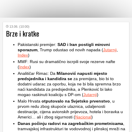
KATEGORIJE
13.06. (10:00)
Brze i kratke
HRVATSKI
Pakistanski premijer:
SAD i Iran postigli mirovni
WEB
sporazum
, Trump odustao od novih napada (
Jutarnji
,
Index
)
MMF: Rusi su dramatično iscrpili svoje rezerve nafte
(
Index
)
Analitičar Rimac: Da
Milanović napusti mjesto
predsjednika i kandidira se
za premijera, bio bi to
dodatni udarac za oporbu, koja ne bi bila spremna brzo
naći kandidata za predsjednika, a Plenković bi lako
mogao raskinuti koaliciju s DP-om (
Jutarnji
)
Malo Hrvata
otputovalo na Svjetsko prvenstvo
, u
prvom redu zbog skupoće ulaznica, udaljenosti
destinacije, cijena avionskih prijevoza, hotela i boravka u
Americi… ali i zbog sigurnosti (
Nacional
)
Danas počinju
radovi na zagrebačkim prometnicama
,
tramvajskoj infrastrukturi te vodovodnoj i plinskoj mreži na