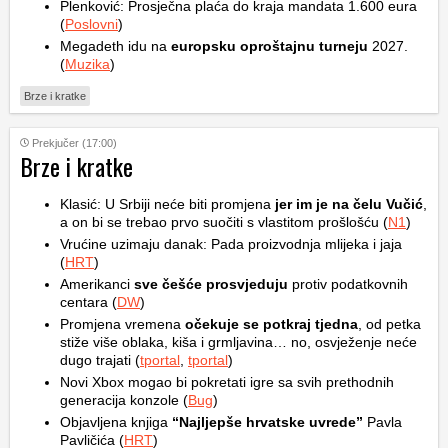
Plenković: Prosječna plaća do kraja mandata 1.600 eura
(
Poslovni
)
Megadeth idu na
europsku oproštajnu turneju
2027.
(
Muzika
)
Brze i kratke
Prekjučer (17:00)
Brze i kratke
Klasić: U Srbiji neće biti promjena
jer im je na čelu Vučić
,
a on bi se trebao prvo suočiti s vlastitom prošlošću (
N1
)
Vrućine uzimaju danak: Pada proizvodnja mlijeka i jaja
(
HRT
)
Amerikanci
sve češće prosvjeduju
protiv podatkovnih
centara (
DW
)
Promjena vremena
očekuje se potkraj tjedna
, od petka
stiže više oblaka, kiša i grmljavina… no, osvježenje neće
dugo trajati (
tportal
,
tportal
)
Novi Xbox mogao bi pokretati igre sa svih prethodnih
generacija konzole (
Bug
)
Objavljena knjiga
“Najljepše hrvatske uvrede”
Pavla
Pavličića (
HRT
)