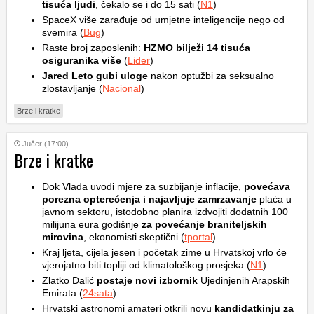
tisuća ljudi
, čekalo se i do 15 sati (
N1
)
SpaceX više zarađuje od umjetne inteligencije nego od
svemira (
Bug
)
Raste broj zaposlenih:
HZMO bilježi 14 tisuća
osiguranika više
(
Lider
)
Jared Leto gubi uloge
nakon optužbi za seksualno
zlostavljanje (
Nacional
)
Brze i kratke
Jučer (17:00)
Brze i kratke
Dok Vlada uvodi mjere za suzbijanje inflacije,
povećava
porezna opterećenja i najavljuje zamrzavanje
plaća u
javnom sektoru, istodobno planira izdvojiti dodatnih 100
milijuna eura godišnje
za povećanje braniteljskih
mirovina
, ekonomisti skeptični (
tportal
)
Kraj ljeta, cijela jesen i početak zime u Hrvatskoj vrlo će
vjerojatno biti topliji od klimatološkog prosjeka (
N1
)
Zlatko Dalić
postaje novi izbornik
Ujedinjenih Arapskih
Emirata (
24sata
)
Hrvatski astronomi amateri otkrili novu
kandidatkinju za