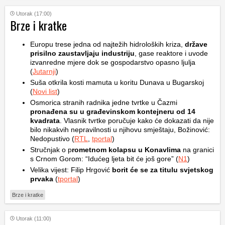
Utorak (17:00)
Brze i kratke
Europu trese jedna od najtežih hidroloških kriza,
države
prisilno zaustavljaju industriju
, gase reaktore i uvode
izvanredne mjere dok se gospodarstvo opasno ljulja
(
Jutarnji
)
Suša otkrila kosti mamuta u koritu Dunava u Bugarskoj
(
Novi list
)
Osmorica stranih radnika jedne tvrtke u Čazmi
pronađena su u građevinskom kontejneru od 14
kvadrata
. Vlasnik tvrtke poručuje kako će dokazati da nije
bilo nikakvih nepravilnosti u njihovu smještaju, Božinović:
Nedopustivo (
RTL
,
tportal
)
Stručnjak o p
rometnom kolapsu u Konavlima
na granici
s Crnom Gorom: “Idućeg ljeta bit će još gore” (
N1
)
Velika vijest: Filip Hrgović
borit će se za titulu svjetskog
prvaka
(
tportal
)
Brze i kratke
Utorak (11:00)