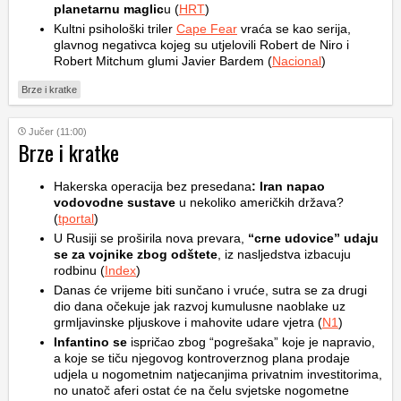
planetarnu maglic
u (
HRT
)
Kultni psihološki triler
Cape Fear
vraća se kao serija,
glavnog negativca kojeg su utjelovili Robert de Niro i
Robert Mitchum glumi Javier Bardem (
Nacional
)
Brze i kratke
Jučer (11:00)
Brze i kratke
Hakerska operacija bez presedana
: Iran napao
vodovodne sustave
u nekoliko američkih država?
(
tportal
)
U Rusiji se proširila nova prevara,
“crne udovice” udaju
se za vojnike zbog odštete
, iz nasljedstva izbacuju
rodbinu (
Index
)
Danas će vrijeme biti sunčano i vruće, sutra se za drugi
dio dana očekuje jak razvoj kumulusne naoblake uz
grmljavinske pljuskove i mahovite udare vjetra (
N1
)
Infantino se
ispričao zbog “pogrešaka” koje je napravio,
a koje se tiču njegovog kontroverznog plana prodaje
udjela u nogometnim natjecanjima privatnim investitorima,
no unatoč aferi ostat će na čelu svjetske nogometne