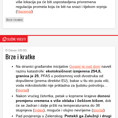
više lokacija pa će biti uspostavljena privremena
regulacija prometa koja će biti na snazi i tijekom srpnja
(
Nacional
)
Brze i kratke
SLIČNE VIJESTI
Danas (09:00)
Brze i kratke
Na stranici građanske inicijative
Gospić je naš dom
naveli
razinu katastrofe:
ekotoksičnost izmjerena 254,8,
granica je 25
, PFAS u podzemnoj vodi dvostruka od
dopuštene (prema direktivi EU), bakar u tlu sto puta viši,
voda mikrobiološki nije prikladna za ljudsku potrošnju…
(
tportal
)
Nakon vrućeg četvrtka, petak u kopnene krajeve
donosi
promjenu vremena s više oblaka i češćom kišom
, dok
će se Jadran i dalje pržiti na temperaturama do 38
stupnjeva (
Index
), moguće i olujno nevrijeme (
tportal
)
Pad povjerenja u Zelenskog:
Pretekli ga Zalužnji i drugi