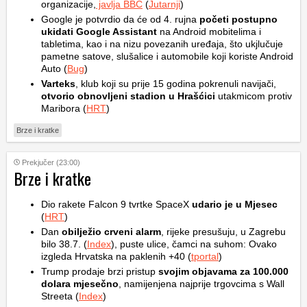
organizacije,
javlja BBC
(
Jutarnji
)
Google je potvrdio da će od 4. rujna
početi postupno
ukidati Google Assistant
na Android mobitelima i
tabletima, kao i na nizu povezanih uređaja, što ukjlučuje
pametne satove, slušalice i automobile koji koriste Android
Auto (
Bug
)
Varteks
, klub koji su prije 15 godina pokrenuli navijači,
otvorio obnovljeni stadion u Hrašćici
utakmicom protiv
Maribora (
HRT
)
Brze i kratke
Prekjučer (23:00)
Brze i kratke
Dio rakete Falcon 9 tvrtke SpaceX
udario je u Mjesec
(
HRT
)
Dan
obilježio crveni alarm
, rijeke presušuju, u Zagrebu
bilo 38.7. (
Index
), puste ulice, čamci na suhom: Ovako
izgleda Hrvatska na paklenih +40 (
tportal
)
Trump prodaje brzi pristup
svojim objavama za 100.000
dolara mjesečno
, namijenjena najprije trgovcima s Wall
Streeta (
Index
)