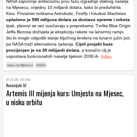
NASA započinje ambicioznu prvu fazu izgradnje stalnog naselja
na Mjesecu, vrijednu 10 milijardi dolara, kako bi preduhitrila
Kinu. Privatnim tvrtkama Astrobotic, Firefly i Intuitive Machines
uplaćeno je 590 milijuna dolara za dostavu opreme i robota
.
Ipak, planovi se već suočavaju s preprekama. Tvrtka Blue Origin
Jeffa Bezosa doživjela je eksploziju rakete na lansirnoj rampi,
što bi moglo odgoditi slanje ključnog lendera na lunarni južni pol,
pa NASA traži alternativna rješenja.
Cijeli projekt baze
procijenjen je na 30 milijardi dolara
, a konačni cilj je
uspostava funkcionalnih naselja tijekom 2030-ih.
Index
baza na Mjesecu
NASA
15.06. (01:00)
Recesijski SF
Artemis III mijenja kurs: Umjesto na Mjesec,
u nisku orbitu