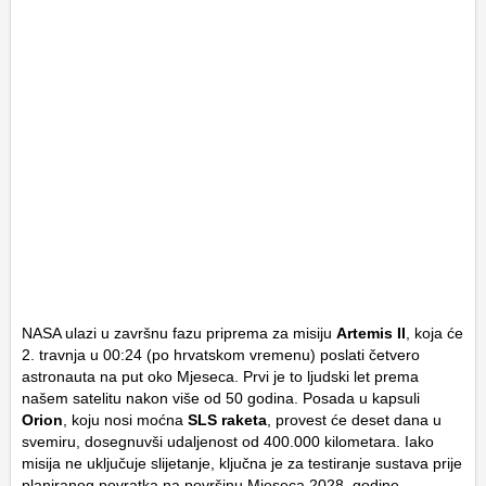
NASA ulazi u završnu fazu priprema za misiju
Artemis II
, koja će
2. travnja u 00:24 (po hrvatskom vremenu) poslati četvero
astronauta na put oko Mjeseca. Prvi je to ljudski let prema
našem satelitu nakon više od 50 godina. Posada u kapsuli
Orion
, koju nosi moćna
SLS raketa
, provest će deset dana u
svemiru, dosegnuvši udaljenost od 400.000 kilometara. Iako
misija ne uključuje slijetanje, ključna je za testiranje sustava prije
planiranog povratka na površinu Mjeseca 2028. godine.