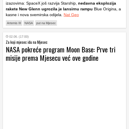
izazovima: SpaceX još razvija Starship,
nedavna eksplozija
rakete New Glenn ugrozila je lansirnu rampu
Blue Origina, a
kasne i nova svemirska odijela.
Nat Geo
Artemis III
NASA
put na Mjesec
02.06. (17:00)
Za koji mjesec idu na Mjesec
NASA pokreće program Moon Base: Prve tri
misije prema Mjesecu već ove godine