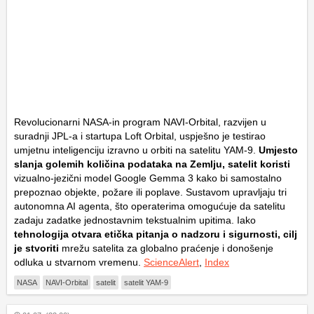
Revolucionarni NASA-in program NAVI-Orbital, razvijen u
suradnji JPL-a i startupa Loft Orbital, uspješno je testirao
umjetnu inteligenciju izravno u orbiti na satelitu YAM-9.
Umjesto
slanja golemih količina podataka na Zemlju, satelit koristi
vizualno-jezični model Google Gemma 3 kako bi samostalno
prepoznao objekte, požare ili poplave. Sustavom upravljaju tri
autonomna AI agenta, što operaterima omogućuje da satelitu
zadaju zadatke jednostavnim tekstualnim upitima. Iako
tehnologija otvara etička pitanja o nadzoru i sigurnosti, cilj
je stvoriti
mrežu satelita za globalno praćenje i donošenje
odluka u stvarnom vremenu.
ScienceAlert
,
Index
NASA
NAVI-Orbital
satelit
satelit YAM-9