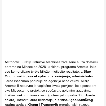
Astrobotic, Firefly i Intuitive Machines zadužene su za dostavu
opreme na Mjesec do 2028. u sklopu programa Artemis. Iako
ove komercijalne tvrtke bilježe mješovite rezultate, a
Blue
Origin proživljava eksplozivna kašnjenja, administrator
Jared Isaacman poručuje da agencija neće čekati. Misija
Artemis II nedavno je uspješno izvela povijesni let s posadom
oko Mjeseca, no projekt se suočava s golemim izazovima:
troškovi nekontrolirano rastu (potencijalno preko 93 milijarde
dolara), infrastruktura nedostaje, a
pritisak geopolitičkog
nadmetanja s Kinom i Trumpovih
proračunskih rezova