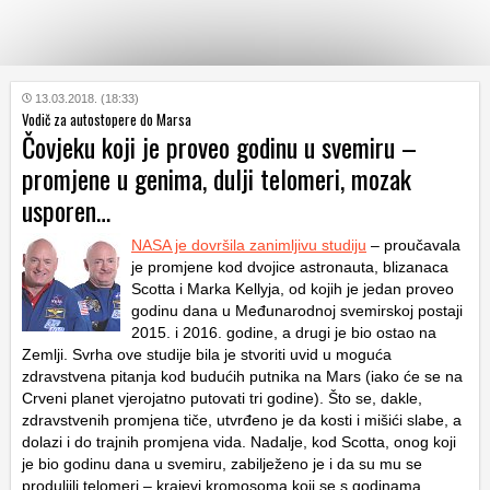
KATEGORIJE
13.03.2018. (18:33)
Vodič za autostopere do Marsa
Čovjeku koji je proveo godinu u svemiru –
HRVATSKI
promjene u genima, dulji telomeri, mozak
WEB
usporen…
NASA je dovršila zanimljivu studiju
– proučavala
je promjene kod dvojice astronauta, blizanaca
Scotta i Marka Kellyja, od kojih je jedan proveo
godinu dana u Međunarodnoj svemirskoj postaji
2015. i 2016. godine, a drugi je bio ostao na
Zemlji. Svrha ove studije bila je stvoriti uvid u moguća
zdravstvena pitanja kod budućih putnika na Mars (iako će se na
Crveni planet vjerojatno putovati tri godine). Što se, dakle,
zdravstvenih promjena tiče, utvrđeno je da kosti i mišići slabe, a
dolazi i do trajnih promjena vida. Nadalje, kod Scotta, onog koji
je bio godinu dana u svemiru, zabilježeno je i da su mu se
produljili telomeri – krajevi kromosoma koji se s godinama