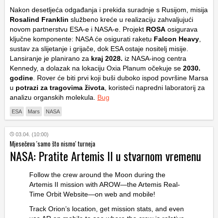
Nakon desetljeća odgađanja i prekida suradnje s Rusijom, misija
Rosalind Franklin
službeno kreće u realizaciju zahvaljujući
novom partnerstvu ESA-e i NASA-e. Projekt
ROSA
osigurava
ključne komponente: NASA će osigurati raketu
Falcon Heavy
,
sustav za slijetanje i grijače, dok ESA ostaje nositelj misije.
Lansiranje je planirano za
kraj 2028.
iz NASA-inog centra
Kennedy, a dolazak na lokaciju
Oxia Planum
očekuje se
2030.
godine
. Rover će biti prvi koji buši duboko ispod površine Marsa
u
potrazi za tragovima života
, koristeći napredni laboratorij za
analizu organskih molekula.
Bug
ESA
Mars
NASA
03.04. (10:00)
Mjesečeva 'samo što nismo' turneja
NASA: Pratite Artemis II u stvarnom vremenu
Follow the crew around the Moon during the
Artemis II mission with AROW—the Artemis Real-
Time Orbit Website—on web and mobile!
Track Orion’s location, get mission stats, and even