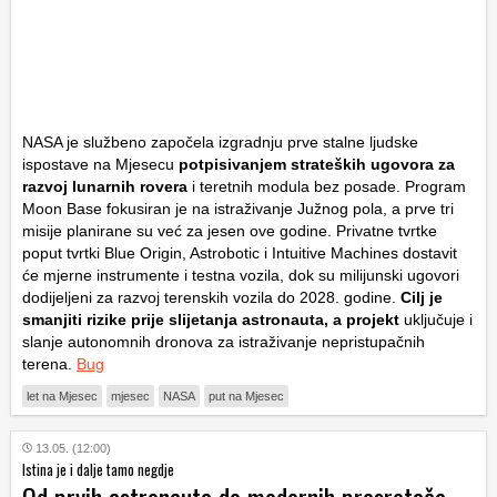
NASA je službeno započela izgradnju prve stalne ljudske
ispostave na Mjesecu
potpisivanjem strateških ugovora za
razvoj lunarnih rovera
i teretnih modula bez posade. Program
Moon Base
fokusiran je na istraživanje Južnog pola, a prve tri
misije planirane su već za jesen ove godine. Privatne tvrtke
poput tvrtki
Blue Origin
,
Astrobotic
i
Intuitive Machines
dostavit
će mjerne instrumente i testna vozila, dok su milijunski ugovori
dodijeljeni za razvoj terenskih vozila do 2028. godine.
Cilj je
smanjiti rizike prije slijetanja astronauta, a projekt
uključuje i
slanje autonomnih dronova za istraživanje nepristupačnih
terena.
Bug
let na Mjesec
mjesec
NASA
put na Mjesec
13.05. (12:00)
Istina je i dalje tamo negdje
Od prvih astronauta do modernih presretača,