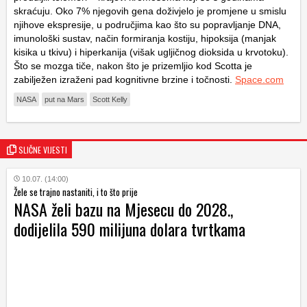
skraćuju
. Oko 7% njegovih gena doživjelo je promjene u smislu
njihove ekspresije, u područjima kao što su popravljanje DNA,
imunološki sustav, način formiranja kostiju, hipoksija (manjak
kisika u tkivu) i hiperkanija (višak ugljičnog dioksida u krvotoku).
Što se mozga tiče, nakon što je prizemljio kod Scotta je
zabilježen izraženi pad kognitivne brzine i točnosti.
Space.com
NASA
put na Mars
Scott Kelly
SLIČNE VIJESTI
10.07. (14:00)
Žele se trajno nastaniti, i to što prije
NASA želi bazu na Mjesecu do 2028.,
dodijelila 590 milijuna dolara tvrtkama