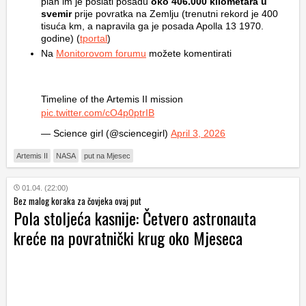
plan im je poslati posadu
oko 406.000 kilometara u
svemir
prije povratka na Zemlju (trenutni rekord je 400
tisuća km, a napravila ga je posada Apolla 13 1970.
godine) (
tportal
)
Na
Monitorovom forumu
možete komentirati
Timeline of the Artemis II mission
pic.twitter.com/cO4p0ptrIB
— Science girl (@sciencegirl)
April 3, 2026
Artemis II
NASA
put na Mjesec
01.04. (22:00)
Bez malog koraka za čovjeka ovaj put
Pola stoljeća kasnije: Četvero astronauta
kreće na povratnički krug oko Mjeseca