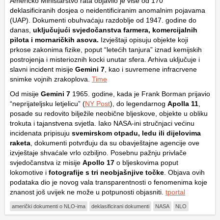
Američko Ministarstvo rata objavilo je više od 170
deklasificiranih dosjea o neidentificiranim anomalnim pojavama
(UAP). Dokumenti obuhvaćaju razdoblje od 1947. godine do
danas,
uključujući svjedočanstva farmera, komercijalnih
pilota i mornaričkih asova.
Izvještaji opisuju objekte koji
prkose zakonima fizike, poput “letećih tanjura” iznad kemijskih
postrojenja i misterioznih kocki unutar sfera. Arhiva uključuje i
slavni incident misije
Gemini 7
, kao i suvremene infracrvene
snimke vojnih zrakoplova.
Time
Od misije
Gemini 7
1965. godine, kada je Frank Borman prijavio
“neprijateljsku letjelicu” (
NY Post
), do legendarnog
Apolla 11
,
posade su redovito bilježile neobične bljeskove, objekte u obliku
trokuta i tajanstvena svjetla. Iako NASA-ini stručnjaci većinu
incidenata pripisuju
svemirskom otpadu, ledu ili dijelovima
raketa
, dokumenti potvrđuju da su obavještajne agencije ove
izvještaje shvaćale vrlo ozbiljno. Posebnu pažnju privlače
svjedočanstva iz misije
Apollo 17
o bljeskovima poput
lokomotive i
fotografije s tri neobjašnjive točke
. Objava ovih
podataka dio je novog vala transparentnosti o fenomenima koje
znanost još uvijek ne može u potpunosti objasniti.
tportal
američki dokumenti o NLO-ima
deklasificirani dokumenti
NASA
NLO