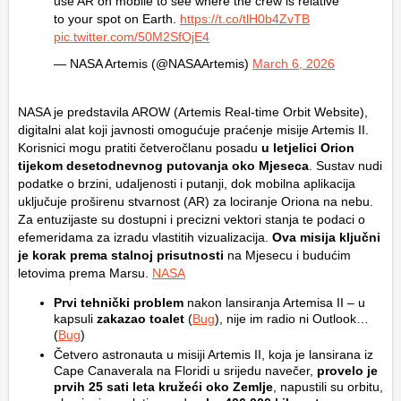
use AR on mobile to see where the crew is relative
to your spot on Earth.
https://t.co/tlH0b4ZvTB
pic.twitter.com/50M2SfOjE4
— NASA Artemis (@NASAArtemis)
March 6, 2026
NASA je predstavila AROW (Artemis Real-time Orbit Website),
digitalni alat koji javnosti omogućuje praćenje misije Artemis II.
Korisnici mogu pratiti četveročlanu posadu
u letjelici Orion
tijekom desetodnevnog putovanja oko Mjeseca
. Sustav nudi
podatke o brzini, udaljenosti i putanji, dok mobilna aplikacija
uključuje proširenu stvarnost (AR) za lociranje Oriona na nebu.
Za entuzijaste su dostupni i precizni vektori stanja te podaci o
efemeridama za izradu vlastitih vizualizacija.
Ova misija ključni
je korak prema stalnoj prisutnosti
na Mjesecu i budućim
letovima prema Marsu.
NASA
Prvi tehnički problem
nakon lansiranja Artemisa II – u
kapsuli
zakazao toalet
(
Bug
), nije im radio ni Outlook…
(
Bug
)
Četvero astronauta u misiji Artemis II, koja je lansirana iz
Cape Canaverala na Floridi u srijedu navečer,
provelo je
prvih 25 sati leta kružeći oko Zemlje
, napustili su orbitu,