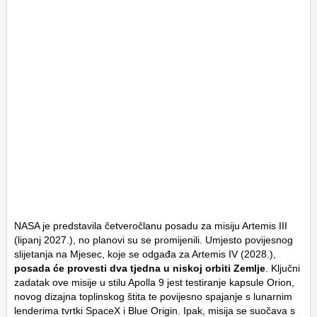
NASA je predstavila četveročlanu posadu za misiju Artemis III
(lipanj 2027.), no planovi su se promijenili. Umjesto povijesnog
slijetanja na Mjesec, koje se odgađa za Artemis IV (2028.),
posada će provesti dva tjedna u niskoj orbiti Zemlje
. Ključni
zadatak ove misije u stilu Apolla 9 jest testiranje kapsule Orion,
novog dizajna toplinskog štita te povijesno spajanje s lunarnim
lenderima tvrtki SpaceX i Blue Origin. Ipak, misija se suočava s