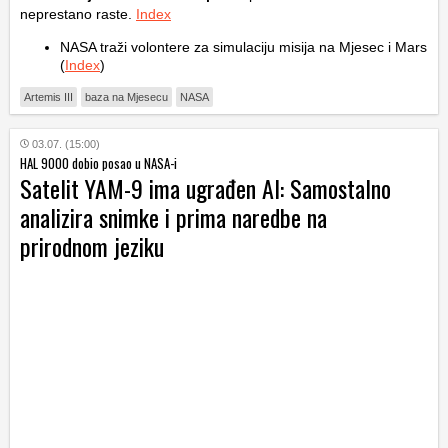
neprestano raste.
Index
NASA traži volontere za simulaciju misija na Mjesec i Mars
(
Index
)
Artemis III
baza na Mjesecu
NASA
03.07. (15:00)
HAL 9000 dobio posao u NASA-i
Satelit YAM-9 ima ugrađen AI: Samostalno
analizira snimke i prima naredbe na
prirodnom jeziku