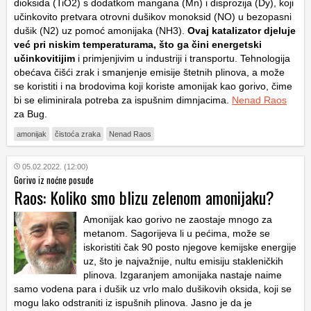
dioksida (TiO2) s dodatkom mangana (Mn) i disprozija (Dy), koji
učinkovito pretvara otrovni dušikov monoksid (NO) u bezopasni
dušik (N2) uz pomoć amonijaka (NH3).
Ovaj katalizator djeluje
već pri niskim temperaturama, što ga čini energetski
učinkovitijim
i primjenjivim u industriji i transportu. Tehnologija
obećava čišći zrak i smanjenje emisije štetnih plinova, a može
se koristiti i na brodovima koji koriste amonijak kao gorivo, čime
bi se eliminirala potreba za ispušnim dimnjacima.
Nenad Raos
za Bug.
amonijak
čistoća zraka
Nenad Raos
05.02.2022. (12:00)
Gorivo iz noćne posude
Raos: Koliko smo blizu zelenom amonijaku?
Amonijak kao gorivo ne zaostaje mnogo za
metanom. Sagorijeva li u pećima, može se
iskoristiti čak 90 posto njegove kemijske energije
uz, što je najvažnije, nultu emisiju stakleničkih
plinova. Izgaranjem amonijaka nastaje naime
samo vodena para i dušik uz vrlo malo dušikovih oksida, koji se
mogu lako odstraniti iz ispušnih plinova. Jasno je da je