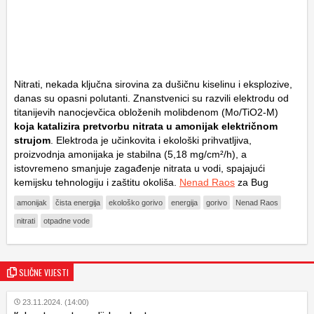
Nitrati, nekada ključna sirovina za dušičnu kiselinu i eksplozive,
danas su opasni polutanti. Znanstvenici su razvili elektrodu od
titanijevih nanocjevčica obloženih molibdenom (Mo/TiO2-M)
koja katalizira pretvorbu nitrata u amonijak električnom
strujom
. Elektroda je učinkovita i ekološki prihvatljiva,
proizvodnja amonijaka je stabilna (5,18 mg/cm²/h), a
istovremeno smanjuje zagađenje nitrata u vodi, spajajući
kemijsku tehnologiju i zaštitu okoliša.
Nenad Raos
za Bug
amonijak
čista energija
ekološko gorivo
energija
gorivo
Nenad Raos
nitrati
otpadne vode
SLIČNE VIJESTI
23.11.2024. (14:00)