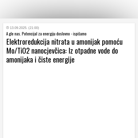
KATEGORIJE
13.09.2025. (21:00)
A gle nas. Potencijal za energiju doslovno - ispišamo
Elektroredukcija nitrata u amonijak pomoću
HRVATSKI
Mo/TiO2 nanocjevčica: Iz otpadne vode do
WEB
amonijaka i čiste energije