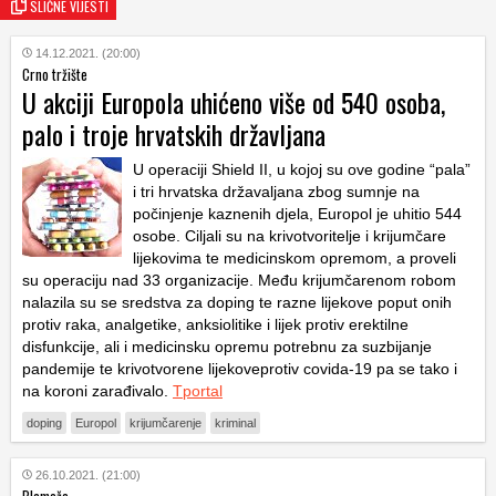
SLIČNE VIJESTI
14.12.2021. (20:00)
Crno tržište
U akciji Europola uhićeno više od 540 osoba,
palo i troje hrvatskih državljana
U operaciji Shield II, u kojoj su ove godine “pala”
i tri hrvatska državaljana zbog sumnje na
počinjenje kaznenih djela, Europol je uhitio 544
osobe. Ciljali su na krivotvoritelje i krijumčare
lijekovima te medicinskom opremom, a proveli
su operaciju nad 33 organizacije. Među krijumčarenom robom
nalazila su se sredstva za doping te razne lijekove poput onih
protiv raka, analgetike, anksiolitike i lijek protiv erektilne
disfunkcije, ali i medicinsku opremu potrebnu za suzbijanje
pandemije te krivotvorene lijekoveprotiv covida-19 pa se tako i
na koroni zarađivalo.
Tportal
doping
Europol
krijumčarenje
kriminal
26.10.2021. (21:00)