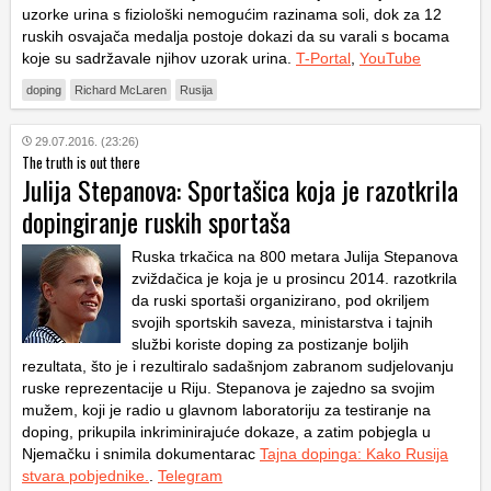
uzorke urina s fiziološki nemogućim razinama soli, dok za 12
ruskih osvajača medalja postoje dokazi da su varali s bocama
koje su sadržavale njihov uzorak urina.
T-Portal
,
YouTube
doping
Richard McLaren
Rusija
29.07.2016. (23:26)
The truth is out there
Julija Stepanova: Sportašica koja je razotkrila
dopingiranje ruskih sportaša
Ruska trkačica na 800 metara Julija Stepanova
zviždačica je koja je u prosincu 2014. razotkrila
da ruski sportaši organizirano, pod okriljem
svojih sportskih saveza, ministarstva i tajnih
službi koriste doping za postizanje boljih
rezultata, što je i rezultiralo sadašnjom zabranom sudjelovanju
ruske reprezentacije u Riju. Stepanova je zajedno sa svojim
mužem, koji je radio u glavnom laboratoriju za testiranje na
doping, prikupila inkriminirajuće dokaze, a zatim pobjegla u
Njemačku i snimila dokumentarac
Tajna dopinga: Kako Rusija
stvara pobjednike.
.
Telegram