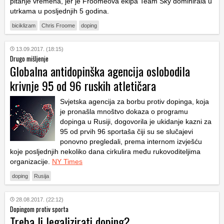
pitanje vremena, jer je Froomeova ekipa Team Sky dominirala u
utrkama u posljednjih 5 godina.
biciklizam
Chris Froome
doping
13.09.2017. (18:15)
Drugo mišljenje
Globalna antidopinška agencija oslobodila
krivnje 95 od 96 ruskih atletičara
Svjetska agencija za borbu protiv dopinga, koja
je pronašla mnoštvo dokaza o programu
dopinga u Rusiji, dogovorila je ukidanje kazni za
95 od prvih 96 sportaša čiji su se slučajevi
ponovno pregledali, prema internom izvješću
koje posljednjih nekoliko dana cirkulira među rukovoditeljima
organizacije.
NY Times
doping
Rusija
28.08.2017. (22:12)
Dopingom protiv sporta
Treba li legalizirati doping?