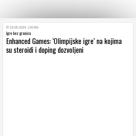
KATEGORIJE
19.05.2024. (18:00)
Igre bez granica
Enhanced Games: ‘Olimpijske igre’ na kojima
HRVATSKI
su steroidi i doping dozvoljeni
WEB