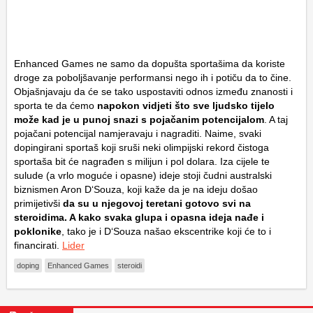
Enhanced Games ne samo da dopušta sportašima da koriste
droge za poboljšavanje performansi nego ih i potiču da to čine.
Objašnjavaju da će se tako uspostaviti odnos između znanosti i
sporta te da ćemo
napokon vidjeti što sve ljudsko tijelo
može kad je u punoj snazi s pojačanim potencijalom
. A taj
pojačani potencijal namjeravaju i nagraditi. Naime, svaki
dopingirani sportaš koji sruši neki olimpijski rekord čistoga
sportaša bit će nagrađen s milijun i pol dolara. Iza cijele te
sulude (a vrlo moguće i opasne) ideje stoji čudni australski
biznismen Aron D‘Souza, koji kaže da je na ideju došao
primijetivši
da su u njegovoj teretani gotovo svi na
steroidima. A kako svaka glupa i opasna ideja nađe i
poklonike
, tako je i D‘Souza našao ekscentrike koji će to i
financirati.
Lider
doping
Enhanced Games
steroidi