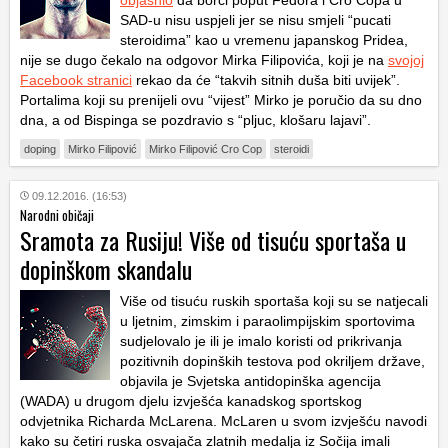
SAD-u nisu uspjeli jer se nisu smjeli “pucati
steroidima” kao u vremenu japanskog Pridea,
nije se dugo čekalo na odgovor Mirka Filipovića, koji je na
svojoj
Facebook stranici
rekao da će “takvih sitnih duša biti uvijek”.
Portalima koji su prenijeli ovu “vijest” Mirko je poručio da su dno
dna, a od Bispinga se pozdravio s “pljuc, klošaru lajavi”.
doping
Mirko Filipović
Mirko Filipović Cro Cop
steroidi
09.12.2016. (16:53)
Narodni običaji
Sramota za Rusiju! Više od tisuću sportaša u
dopinškom skandalu
Više od tisuću ruskih sportaša koji su se natjecali
u ljetnim, zimskim i paraolimpijskim sportovima
sudjelovalo je ili je imalo koristi od prikrivanja
pozitivnih dopinških testova pod okriljem države,
objavila je Svjetska antidopinška agencija
(WADA) u drugom djelu izvješća kanadskog sportskog
odvjetnika Richarda McLarena. McLaren u svom izvješću navodi
kako su četiri ruska osvajača zlatnih medalja iz Sočija imali