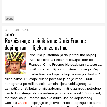
doping
21.12.2017. (22:40)
Dah više
Razočaranje u biciklizmu: Chris Froome
dopingiran – lijekom za astmu
Procurila je informacija da je trenutno najbolji
svjetski biciklista i trostruki osvajač Tour de
Francea, Chris Froome bio pozitivan na testu za
povišenu razinu lijeka za astmu za ovogodišnje
utvrke Vuelta a España koju je osvojio. Test iz 7.
rujna nakon 18. etape Vuelte pokazao je da je imao 2.000
nanograma po mililitru salbutamola, lijeka uobičajenog za
astmatičare. Salbutamol nije zabranjen niti je za njega potrebno
tražiti dopuštenje, ali postavljeno je ograničenje od 1.000 ng/ml,
što znači da je Froome ima dvostruko više od dopuštenog.
Časopis
Outside
ocjenjuje da je ovo otkriće o dopingu bilo samo