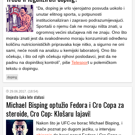
“Da, doping je vrlo vjerojatno posvuda uokolo i
unutar elitnog sporta, u potpunosti
institucionaliziran i zapravo podrazumijevajući.
Sportaši o njemu čak ne moraju ništa znati, u
ogromnoj većini slučajeva niti ne znaju. Ono što
moraju znati jest da svakodnevno moraju konzumirati određenu
količinu nutricionističkih pripravaka koje nitko, a sigurno ne oni
sami, neće nositi na analizu u kemijski laboratorij. Ono što
očekuju, i što od njih očekuju njihovi poslodavci, jest da ne
padnu na dopinškoj kontroli”, piše
Telespor
t u polemičkom
tekstu o dopingu.
doping
29.06.2017. (18:54)
Umjesto šaka lete statusi
Michael Bisping optužio Fedora i Cro Copa za
steroide, Cro Cop: Klošaru lajavi!
Nakon što je UFC-ov borac Michael Bisping, i
inače poznat po dugom jeziku, u intervjuu
objasnio
da borci poput Fedora i Cro Copa u