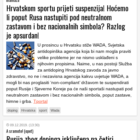
Blamaža
Hrvatskom sportu prijeti suspenzija! Hoćemo
li poput Rusa nastupiti pod neutralnom
zastavom i bez nacionalnih simbola? Razlog
je apsurdan!
U prosincu u Hrvatsku stiže WADA, Svjetska
antidopinška agencija koja bi nam mogla praviti
velike probleme jer ne nismo usklađeni s
njihovim propisima. Naime, u nas postoji Služba
za antidoping Hrvatskog zavoda za javno
zdravstvo, no ne i nezavisna agencija kakvu uvjetuje WADA, a
mogli bi nas proglasiti ‘non-compliant’ državom te suspendirati
poput Rusije i Sjeverne Koreje pa će naši sportaši nastupati pod
neutralnom zastavom i bez nacionalnih simbola, poput zastave,
himne i grba.
Tportal
doping
Hrvatska
sport
Wada
09.12.2019. (13:30)
A sramote! (opet)
Rusija zbog dopinga isključena na četiri