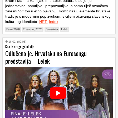
Brtan i Marina Ramljak. Ime Lelek odabrale su jer je
jednostavno, pamtljivo i prepoznatljivo, a sama riječ označava
završni “oj” ton u etno pjevanju. Kombiniraju elemente hrvatske
tradicije s modernim pop zvukom, s ciljem očuvanja slavenskog
kulturnog identiteta.
HRT
,
Index
Dora 2026
Eurosong 2026
Eurovizija
Lelek
16.02. (00:03)
Kao iz druge galaksije
Odlučeno je. Hrvatsku na Eurosongu
predstavlja – Lelek