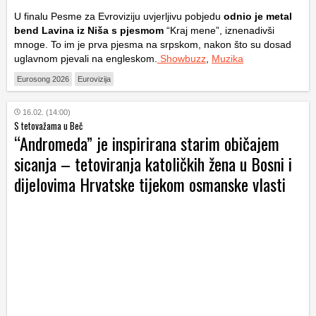
U finalu Pesme za Evroviziju uvjerljivu pobjedu
odnio je metal
bend Lavina iz Niša s pjesmom
“Kraj mene”, iznenadivši
mnoge. To im je prva pjesma na srpskom, nakon što su dosad
uglavnom pjevali na engleskom.
Showbuzz
,
Muzika
Eurosong 2026
Eurovizija
16.02. (14:00)
S tetovažama u Beč
“Andromeda” je inspirirana starim običajem
sicanja – tetoviranja katoličkih žena u Bosni i
dijelovima Hrvatske tijekom osmanske vlasti