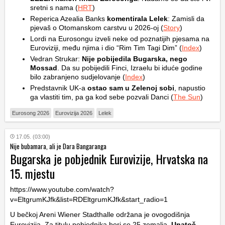
sretni s nama (
HRT
)
Reperica Azealia Banks
komentirala Lelek
: Zamisli da
pjevaš o Otomanskom carstvu u 2026-oj (
Story
)
Lordi na Eurosongu izveli neke od poznatijih pjesama na
Euroviziji, među njima i dio “Rim Tim Tagi Dim” (
Index
)
Vedran Strukar:
Nije pobijedila Bugarska, nego
Mossad
. Da su pobijedili Finci, Izraelu bi iduće godine
bilo zabranjeno sudjelovanje (
Index
)
Predstavnik UK-a
ostao sam u Zelenoj sobi
, napustio
ga vlastiti tim, pa ga kod sebe pozvali Danci (
The Sun
)
Eurosong 2026
Eurovizija 2026
Lelek
17.05. (03:00)
Nije bubamara, ali je Dara Bangaranga
Bugarska je pobjednik Eurovizije, Hrvatska na
15. mjestu
https://www.youtube.com/watch?
v=EltgrumKJfk&list=RDEltgrumKJfk&start_radio=1
U bečkoj Areni Wiener Stadthalle održana je ovogodišnja
Eurovizija. Za titulu pobjednika bori se 25 zemalja.
Unatoč