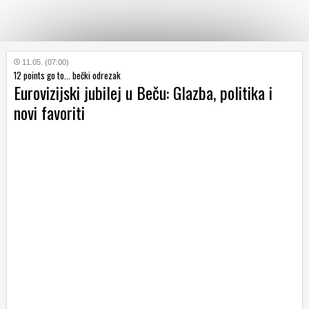
KATEGORIJE
11.05. (07:00)
12 points go to... bečki odrezak
Eurovizijski jubilej u Beču: Glazba, politika i
HRVATSKI
novi favoriti
WEB