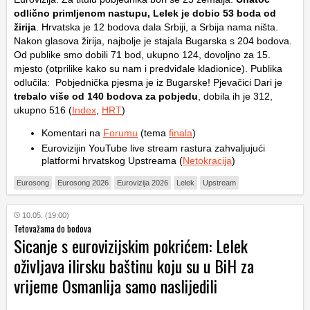
odlično primljenom nastupu, Lelek je dobio 53 boda od
žirija
. Hrvatska je 12 bodova dala Srbiji, a Srbija nama ništa.
Nakon glasova žirija, najbolje je stajala Bugarska s 204 bodova.
Od publike smo dobili 71 bod, ukupno 124, dovoljno za 15.
mjesto (otprilike kako su nam i predviđale kladionice). Publika
odlučila: Pobjednička pjesma je iz Bugarske! Pjevačici Dari je
trebalo više od 140 bodova za pobjedu
, dobila ih je 312,
ukupno 516 (
Index
,
HRT
)
Komentari na
Forumu
(tema
finala
)
Eurovizijin YouTube live stream rastura zahvaljujući
platformi hrvatskog Upstreama (
Netokracija
)
Eurosong
Eurosong 2026
Eurovizija 2026
Lelek
Upstream
10.05. (19:00)
Tetovažama do bodova
Sicanje s eurovizijskim pokrićem: Lelek
oživljava ilirsku baštinu koju su u BiH za
vrijeme Osmanlija samo naslijedili