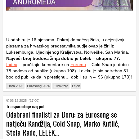
U odabiru je 16 pjesama. Pokraj domaćeg žirija, u ocjenjivaju
pjesama za hrvatskog predstavnika sudjelovao je žiri iz
Luksemburga, Ujedinjenog Kraljevstva, Norveške, San Marina.
Najveći broj bodova žirija dobio je Lelek – ukupno 77.
Index
… pročitajte komentare na
Forumu
… Cold Snap je dobio
78 bodova od publike (ukupno 108). Leleku je bio potreban 31
bod od publike da ih prestignu… dobili su ih – 96 (ukupno 173)!
Dora 2026
Eurosong 2026
Eurovizija
Lelek
03.12.2025. (17:00)
Transparentnije ovaj put
Odabrani finalisti za Doru: za Eurosong se
natječu Kandžija, Cold Snap, Marko Kutlić,
Stela Rade, LELEK…