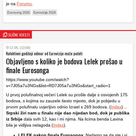
je na
Forumu
.
Eurosong 2026
Eurovizija 2026
SLIČNE VIJESTI
17.05. (13:00)
Kolektivni godišnji odmor od Eurovizije može početi
Objavljeno s koliko je bodova Lelek prošao u
finale Eurosonga
https://www.youtube.com/watch?
v=7J05a7u3NGs&list=RD7J05a7u3NGs&start_radio=1
U prvoj polufinalnoj večeri Lelek su prošle dalje s osvojenih 175
bodova, s kojima su zauzele šesto mjesto, dok je pobjedu u
prvom polufinalu uvjerljivo odnio Izrael s 269 bodova. (
Index
)…
Srpski žiri nam u finalu nije dao nijedan bod, dok je publika
iz Srbije
dala svih 12, kao i mi njima. Na licima benda Lavina
bila je vidljiva nelagoda (
Index
).
LELEK nakon finala Eurosonga
: Nadamo se da ste i vi