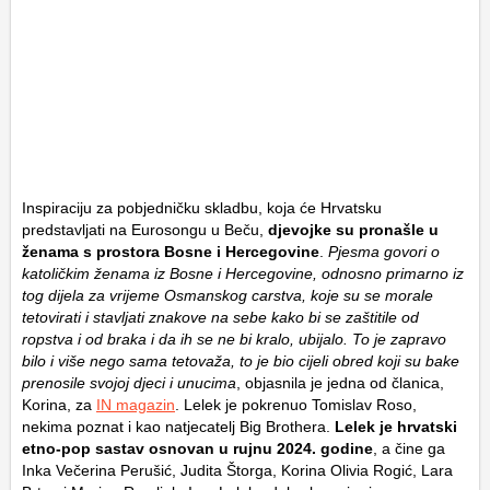
Inspiraciju za pobjedničku skladbu, koja će Hrvatsku
predstavljati na Eurosongu u Beču,
djevojke su pronašle u
ženama s prostora Bosne i Hercegovine
.
Pjesma govori o
katoličkim ženama iz Bosne i Hercegovine, odnosno primarno iz
tog dijela za vrijeme Osmanskog carstva, koje su se morale
tetovirati i stavljati znakove na sebe kako bi se zaštitile od
ropstva i od braka i da ih se ne bi kralo, ubijalo. To je zapravo
bilo i više nego sama tetovaža, to je bio cijeli obred koji su bake
prenosile svojoj djeci i unucima
, objasnila je jedna od članica,
Korina, za
IN magazin
. Lelek je pokrenuo Tomislav Roso,
nekima poznat i kao natjecatelj Big Brothera.
Lelek je hrvatski
etno-pop sastav osnovan u rujnu 2024. godine
, a čine ga
Inka Večerina Perušić, Judita Štorga, Korina Olivia Rogić, Lara