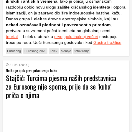
ilirskih i antičkih vremena
. Iako je običaj u osmanskom
razdoblju dobio novu ulogu zaštite kršćanskog identiteta i otpora
islamizaciji, on je zapravo dio šire indoeuropske baštine, kažu.
Danas grupa
Lelek
te drevne apotropejske simbole,
koji su
nekad označavali plodnost i povezanost s prirodom
,
pretvara u suvremeni pečat identiteta na globalnoj sceni.
tportal
… Lelek u utorak u
prvoj polufinalnoj večeri
nastupaju
treće po redu. Uoči Eurosonga gostovale i kod
Gastro tražilice
Eurosong
Eurosong 2026
Lelek
sicanje
tetoviranje
21.03. (20:00)
Netko je ipak prvo pitao svoju baku
Stajčić: Turcima pjesma naših predstavnica
za Eurosong nije sporna, prije da se ‘kuha’
priča o njima