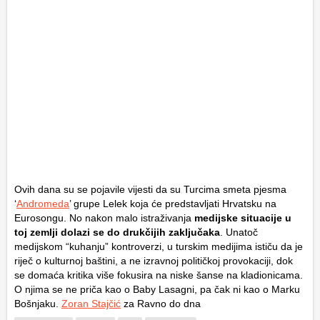
Ovih dana su se pojavile vijesti da su Turcima smeta pjesma
‘
Andromeda
’ grupe Lelek koja će predstavljati Hrvatsku na
Eurosongu. No nakon malo istraživanja
medijske situacije u
toj zemlji dolazi se do drukčijih zaključaka
. Unatoč
medijskom “kuhanju” kontroverzi, u turskim medijima ističu da je
riječ o kulturnoj baštini, a ne izravnoj političkoj provokaciji, dok
se domaća kritika više fokusira na niske šanse na kladionicama.
O njima se ne priča kao o Baby Lasagni, pa čak ni kao o Marku
Bošnjaku.
Zoran Stajčić
za Ravno do dna