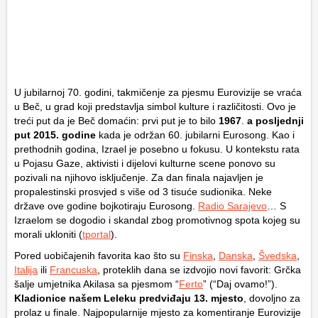
U jubilarnoj 70. godini, takmičenje za pjesmu Eurovizije se vraća
u Beč, u grad koji predstavlja simbol kulture i različitosti. Ovo je
treći put da je Beč domaćin: prvi put je to bilo
1967
.
a posljednji
put 2015. godine
kada je održan 60. jubilarni Eurosong. Kao i
prethodnih godina, Izrael je posebno u fokusu. U kontekstu rata
u Pojasu Gaze, aktivisti i dijelovi kulturne scene ponovo su
pozivali na njihovo isključenje. Za dan finala najavljen je
propalestinski prosvjed s više od 3 tisuće sudionika. Neke
države ove godine bojkotiraju Eurosong.
Radio Sarajevo
… S
Izraelom se dogodio i skandal zbog promotivnog spota kojeg su
morali ukloniti (
tportal
).
Pored uobičajenih favorita kao što su
Finska
,
Danska
,
Švedska
,
Italija
ili
Francuska
, proteklih dana se izdvojio novi favorit: Grčka
šalje umjetnika Akilasa sa pjesmom “
Ferto
” (“Daj ovamo!”).
Kladionice našem Leleku predviđaju 13. mjesto
, dovoljno za
prolaz u finale. Najpopularnije mjesto za komentiranje Eurovizije