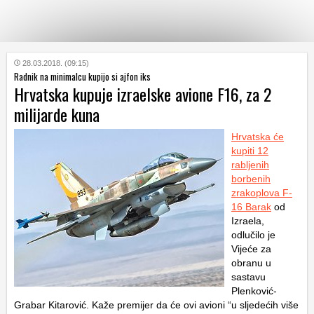
KATEGORIJE
28.03.2018. (09:15)
Radnik na minimalcu kupijo si ajfon iks
Hrvatska kupuje izraelske avione F16, za 2
HRVATSKI
milijarde kuna
WEB
Hrvatska će
kupiti 12
rabljenih
borbenih
zrakoplova F-
16 Barak
od
Izraela,
odlučilo je
Vijeće za
obranu u
sastavu
Plenković-
Grabar Kitarović. Kaže premijer da će ovi avioni “u sljedećih više