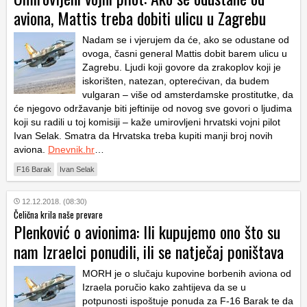
aviona, Mattis treba dobiti ulicu u Zagrebu
Nadam se i vjerujem da će, ako se odustane od
ovoga, časni general Mattis dobit barem ulicu u
Zagrebu. Ljudi koji govore da zrakoplov koji je
iskorišten, natezan, opterećivan, da budem
vulgaran – više od amsterdamske prostitutke, da
će njegovo održavanje biti jeftinije od novog sve govori o ljudima
koji su radili u toj komisiji – kaže umirovljeni hrvatski vojni pilot
Ivan Selak. Smatra da Hrvatska treba kupiti manji broj novih
aviona.
Dnevnik.hr
…
F16 Barak
Ivan Selak
12.12.2018. (08:30)
Čelična krila naše prevare
Plenković o avionima: Ili kupujemo ono što su
nam Izraelci ponudili, ili se natječaj poništava
MORH je o slučaju kupovine borbenih aviona od
Izraela poručio kako zahtijeva da se u
potpunosti ispoštuje ponuda za F-16 Barak te da