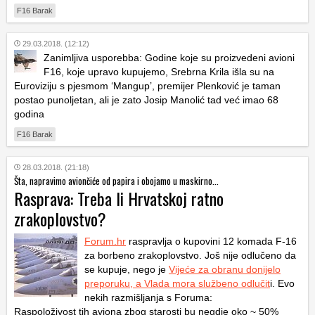
F16 Barak
29.03.2018. (12:12)
Zanimljiva usporebba: Godine koje su proizvedeni avioni
F16, koje upravo kupujemo, Srebrna Krila išla su na
Euroviziju s pjesmom ‘Mangup’, premijer Plenković je taman
postao punoljetan, ali je zato Josip Manolić tad već imao 68
godina
F16 Barak
28.03.2018. (21:18)
Šta, napravimo aviončiće od papira i obojamo u maskirno...
Rasprava: Treba li Hrvatskoj ratno
zrakoplovstvo?
Forum.hr
raspravlja o kupovini 12 komada F-16
za borbeno zrakoplovstvo. Još nije odlučeno da
se kupuje, nego je
Vijeće za obranu donijelo
preporuku, a Vlada mora službeno odlučit
i. Evo
nekih razmišljanja s Foruma:
Raspoloživost tih aviona zbog starosti bu negdje oko ~ 50%