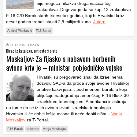
nije moguća nikakva druga inačica tog
zrakoplova. Dogovor je da se kupi 12 zrakoplova
F-16 C/D Barak starih tridesetak godina, koji bi Hrvatsku kroz
deset godina trebali stajati 2,9 milijardi kuna.
Jutarnji
…
Andrej Plenković
F16 Barak
11.12.2018. (15:30)
Birao iz kataloga, umjesto s piste
Moskaljov: Za fijasko s nabavom borbenih
aviona kriv je – ministar pobjedničke vojske
Hrvatski su pregovarači znali da Izrael nema
dozvolu SAD-a da proda svoje avione Hrvatskoj
onakve kakvi jesu… pod imenom Barak, a koja
uključuje nadogradnju američkog F-16 Block 30
izraelskom tehnologijom. Amerikanci inzistiraju
na tome da se iz tih aviona izvadi izraelska tehnologija…
Hrvatska ili će dobiti lošije avione ili neće dobiti ništa –
Vanja
Moskaljov
za T-Portal.
F16 Barak
kolumne
Vanja Moskaljov