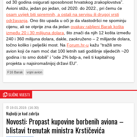
od 30 godina osigurati sposobnost hrvatskog zrakoplovstva”.
Avioni stižu, jedan po jedan, od 2020. do 2022., pri čemu će
osam uvijek biti spremnih, a ostali na servisu ili drugoj vrsti
održavanja
. Ono što upada u oči je da vlastodršci ne spominju
cijenu, ali se otprije zna da jedan
ovakav rabljeni Barak košta
između 20 i 30 milijuna dolara
, što znači da njih 12 košta između
240 i 360 milijuna dolara, dakle, zaokruženo – 2 milijarde dolara,
točno koliko i pelješki most. Na
Forum.hr-u
kažu “tražili smo
avion koji će nam moć dat 100 letnih sati godišnje sljedećih ~20
godina i to smo dobili” i “ode 2% bdp-a, neš ti kapitalnog
projekta u najsiromašnijoj državi EU”.
F16 Barak
vojni avion
SLIČNE VIJESTI
19.01.2019. (16:30)
Najbolji je kad zabrlja
Novosti: Propast kupovine borbenih aviona –
blistavi trenutak ministra Krstičevića