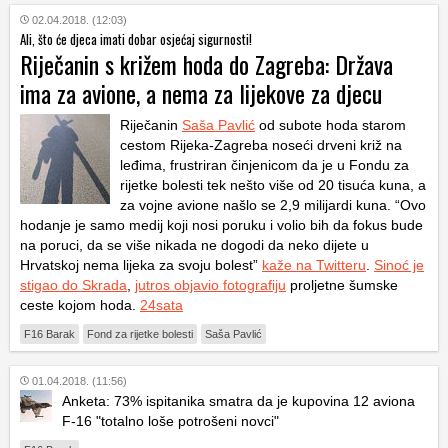
02.04.2018. (12:03)
Ali, što će djeca imati dobar osjećaj sigurnosti!
Riječanin s križem hoda do Zagreba: Država
ima za avione, a nema za lijekove za djecu
Riječanin
Saša Pavlić
od subote hoda starom
cestom Rijeka-Zagreba noseći drveni križ na
leđima, frustriran činjenicom da je u Fondu za
rijetke bolesti tek nešto više od 20 tisuća kuna, a
za vojne avione našlo se 2,9 milijardi kuna. “Ovo
hodanje je samo medij koji nosi poruku i volio bih da fokus bude
na poruci, da se više nikada ne dogodi da neko dijete u
Hrvatskoj nema lijeka za svoju bolest”
kaže na Twitteru
.
Sinoć je
stigao do Skrada
,
jutros objavio fotografiju
proljetne šumske
ceste kojom hoda.
24sata
F16 Barak
Fond za rijetke bolesti
Saša Pavlić
01.04.2018. (11:56)
Anketa: 73% ispitanika smatra da je kupovina 12 aviona
F-16 "totalno loše potrošeni novci"