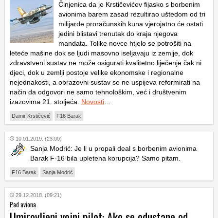
Činjenica da je Krstičevićev fijasko s borbenim
avionima barem zasad rezultirao uštedom od tri
milijarde proračunskih kuna vjerojatno će ostati
jedini blistavi trenutak do kraja njegova
mandata. Tolike novce htjelo se potrošiti na
leteće mašine dok se ljudi masovno iseljavaju iz zemlje, dok
zdravstveni sustav ne može osigurati kvalitetno liječenje čak ni
djeci, dok u zemlji postoje velike ekonomske i regionalne
nejednakosti, a obrazovni sustav se ne uspijeva reformirati na
način da odgovori ne samo tehnološkim, već i društvenim
izazovima 21. stoljeća.
Novosti
…
Damir Krstičević
F16 Barak
10.01.2019. (23:00)
Sanja Modrić: Je li u propali deal s borbenim avionima
Barak F-16 bila upletena korupcija? Samo pitam.
F16 Barak
Sanja Modrić
29.12.2018. (09:21)
Pad aviona
Umirovljeni vojni pilot: Ako se odustane od