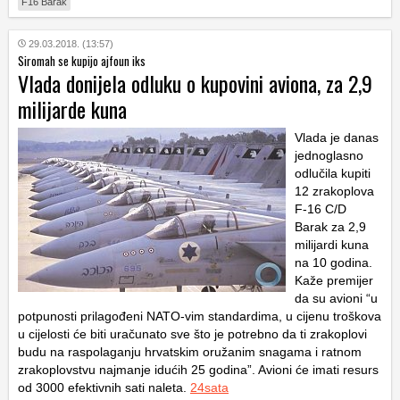
F16 Barak
29.03.2018. (13:57)
Siromah se kupijo ajfoun iks
Vlada donijela odluku o kupovini aviona, za 2,9
milijarde kuna
Vlada je danas
jednoglasno
odlučila kupiti
12 zrakoplova
F-16 C/D
Barak za 2,9
milijardi kuna
na 10 godina.
Kaže premijer
da su avioni “u
potpunosti prilagođeni NATO-vim standardima, u cijenu troškova
u cijelosti će biti uračunato sve što je potrebno da ti zrakoplovi
budu na raspolaganju hrvatskim oružanim snagama i ratnom
zrakoplovstvu najmanje idućih 25 godina”. Avioni će imati resurs
od 3000 efektivnih sati naleta.
24sata