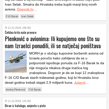
Ivan Selak. Smatra da Hrvatska treba kupiti manji broj novih
aviona.
Dnevnik.hr
…
F16 Barak
Ivan Selak
12.12.2018. (08:30)
Čelična krila naše prevare
Plenković o avionima: Ili kupujemo ono što su
nam Izraelci ponudili, ili se natječaj poništava
MORH je o slučaju kupovine borbenih aviona od
Izraela poručio kako zahtijeva da se u
potpunosti ispoštuje ponuda za F-16 Barak te da
nije moguća nikakva druga inačica tog
zrakoplova. Dogovor je da se kupi 12 zrakoplova
F-16 C/D Barak starih tridesetak godina, koji bi Hrvatsku kroz
deset godina trebali stajati 2,9 milijardi kuna.
Jutarnji
…
Andrej Plenković
F16 Barak
11.12.2018. (15:30)
Birao iz kataloga, umjesto s piste