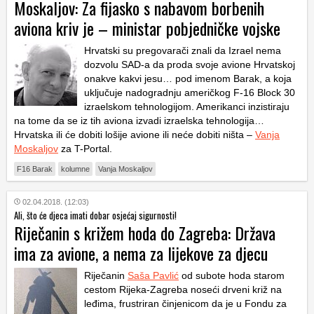
Moskaljov: Za fijasko s nabavom borbenih
aviona kriv je – ministar pobjedničke vojske
Hrvatski su pregovarači znali da Izrael nema
dozvolu SAD-a da proda svoje avione Hrvatskoj
onakve kakvi jesu… pod imenom Barak, a koja
uključuje nadogradnju američkog F-16 Block 30
izraelskom tehnologijom. Amerikanci inzistiraju
na tome da se iz tih aviona izvadi izraelska tehnologija…
Hrvatska ili će dobiti lošije avione ili neće dobiti ništa –
Vanja
Moskaljov
za T-Portal.
F16 Barak
kolumne
Vanja Moskaljov
02.04.2018. (12:03)
Ali, što će djeca imati dobar osjećaj sigurnosti!
Riječanin s križem hoda do Zagreba: Država
ima za avione, a nema za lijekove za djecu
Riječanin
Saša Pavlić
od subote hoda starom
cestom Rijeka-Zagreba noseći drveni križ na
leđima, frustriran činjenicom da je u Fondu za