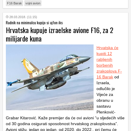
F16 Barak
vojni avion
28.03.2018. (11:15)
Radnik na minimalcu kupijo si ajfon iks
Hrvatska kupuje izraelske avione F16, za 2
milijarde kuna
Hrvatska će
kupiti 12
rabljenih
borbenih
zrakoplova F-
16 Barak
od
Izraela,
odlučilo je
Vijeće za
obranu u
sastavu
Plenković-
Grabar Kitarović. Kaže premijer da će ovi avioni “u sljedećih više
od 30 godina osigurati sposobnost hrvatskog zrakoplovstva”.
Avioni stižu, jedan po jedan, od 2020. do 2022., pri čemu će