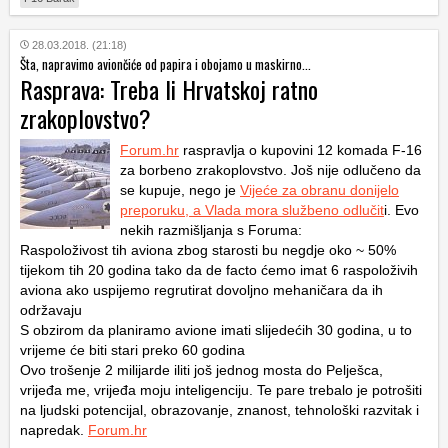
28.03.2018. (21:18)
Šta, napravimo aviončiće od papira i obojamo u maskirno...
Rasprava: Treba li Hrvatskoj ratno
zrakoplovstvo?
Forum.hr
raspravlja o kupovini 12 komada F-16
za borbeno zrakoplovstvo. Još nije odlučeno da
se kupuje, nego je
Vijeće za obranu donijelo
preporuku, a Vlada mora službeno odlučit
i. Evo
nekih razmišljanja s Foruma:
Raspoloživost tih aviona zbog starosti bu negdje oko ~ 50%
tijekom tih 20 godina tako da de facto ćemo imat 6 raspoloživih
aviona ako uspijemo regrutirat dovoljno mehaničara da ih
održavaju
S obzirom da planiramo avione imati slijedećih 30 godina, u to
vrijeme će biti stari preko 60 godina
Ovo trošenje 2 milijarde iliti još jednog mosta do Pelješca,
vrijeđa me, vrijeđa moju inteligenciju. Te pare trebalo je potrošiti
na ljudski potencijal, obrazovanje, znanost, tehnološki razvitak i
napredak.
Forum.hr