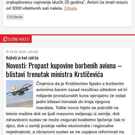
zrakoplovstvu najmanje idućih 25 godina”. Avioni će imati resurs
od 3000 efektivnih sati naleta.
24sata
F16 Barak
SLIČNE VIJESTI
19.01.2019. (16:30)
Najbolji je kad zabrlja
Novosti: Propast kupovine borbenih aviona –
blistavi trenutak ministra Krstičevića
Činjenica da je Krstičevićev fijasko s borbenim
avionima barem zasad rezultirao uštedom od tri
milijarde proračunskih kuna vjerojatno će ostati
jedini blistavi trenutak do kraja njegova
mandata. Tolike novce htjelo se potrošiti na
leteće mašine dok se ljudi masovno iseljavaju iz zemlje, dok
zdravstveni sustav ne može osigurati kvalitetno liječenje čak ni
djeci, dok u zemlji postoje velike ekonomske i regionalne
nejednakosti, a obrazovni sustav se ne uspijeva reformirati na