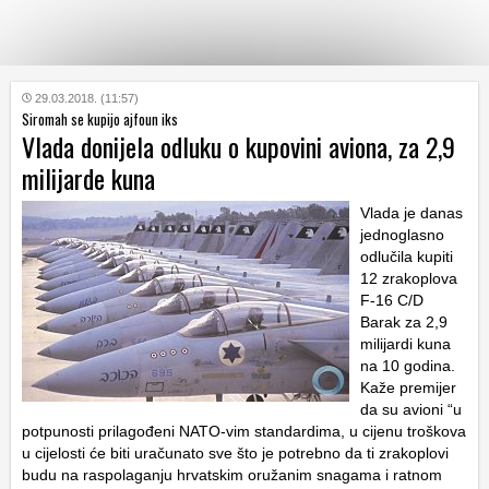
KATEGORIJE
29.03.2018. (11:57)
Siromah se kupijo ajfoun iks
Vlada donijela odluku o kupovini aviona, za 2,9
HRVATSKI
milijarde kuna
WEB
Vlada je danas
jednoglasno
odlučila kupiti
12 zrakoplova
F-16 C/D
Barak za 2,9
milijardi kuna
na 10 godina.
Kaže premijer
da su avioni “u
potpunosti prilagođeni NATO-vim standardima, u cijenu troškova
u cijelosti će biti uračunato sve što je potrebno da ti zrakoplovi
budu na raspolaganju hrvatskim oružanim snagama i ratnom