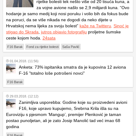
rijetke bolesti tek nešto više od 20 tisuća kuna, a
za vojne avione našlo se 2,9 milijardi kuna. “Ovo
hodanje je samo medij koji nosi poruku i volio bih da fokus bude
na poruci, da se više nikada ne dogodi da neko dijete u
Hrvatskoj nema lijeka za svoju bolest”
kaže na Twitteru
.
Sinoć je
stigao do Skrada
,
jutros objavio fotografiju
proljetne šumske
ceste kojom hoda.
24sata
F16 Barak
Fond za rijetke bolesti
Saša Pavlić
01.04.2018. (11:56)
Anketa: 73% ispitanika smatra da je kupovina 12 aviona
F-16 "totalno loše potrošeni novci"
F16 Barak
29.03.2018. (12:12)
Zanimljiva usporebba: Godine koje su proizvedeni avioni
F16, koje upravo kupujemo, Srebrna Krila išla su na
Euroviziju s pjesmom ‘Mangup’, premijer Plenković je taman
postao punoljetan, ali je zato Josip Manolić tad već imao 68
godina
F16 Barak