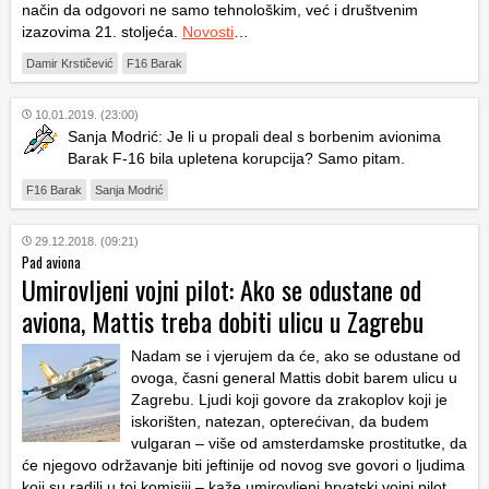
način da odgovori ne samo tehnološkim, već i društvenim
izazovima 21. stoljeća.
Novosti
…
Damir Krstičević
F16 Barak
10.01.2019. (23:00)
Sanja Modrić: Je li u propali deal s borbenim avionima
Barak F-16 bila upletena korupcija? Samo pitam.
F16 Barak
Sanja Modrić
29.12.2018. (09:21)
Pad aviona
Umirovljeni vojni pilot: Ako se odustane od
aviona, Mattis treba dobiti ulicu u Zagrebu
Nadam se i vjerujem da će, ako se odustane od
ovoga, časni general Mattis dobit barem ulicu u
Zagrebu. Ljudi koji govore da zrakoplov koji je
iskorišten, natezan, opterećivan, da budem
vulgaran – više od amsterdamske prostitutke, da
će njegovo održavanje biti jeftinije od novog sve govori o ljudima
koji su radili u toj komisiji – kaže umirovljeni hrvatski vojni pilot