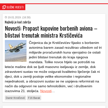
SLIČNE VIJESTI
19.01.2019. (16:30)
Najbolji je kad zabrlja
Novosti: Propast kupovine borbenih aviona –
blistavi trenutak ministra Krstičevića
Činjenica da je Krstičevićev fijasko s borbenim
avionima barem zasad rezultirao uštedom od tri
milijarde proračunskih kuna vjerojatno će ostati
jedini blistavi trenutak do kraja njegova
mandata. Tolike novce htjelo se potrošiti na
leteće mašine dok se ljudi masovno iseljavaju iz zemlje, dok
zdravstveni sustav ne može osigurati kvalitetno liječenje čak ni
djeci, dok u zemlji postoje velike ekonomske i regionalne
nejednakosti, a obrazovni sustav se ne uspijeva reformirati na
način da odgovori ne samo tehnološkim, već i društvenim
izazovima 21. stoljeća.
Novosti
…
Damir Krstičević
F16 Barak