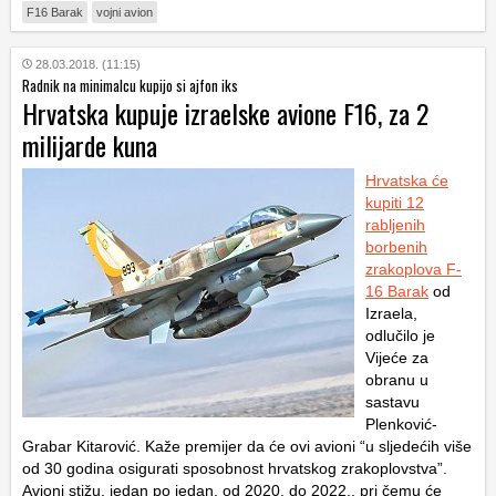
F16 Barak
vojni avion
28.03.2018. (11:15)
Radnik na minimalcu kupijo si ajfon iks
Hrvatska kupuje izraelske avione F16, za 2
milijarde kuna
Hrvatska će
kupiti 12
rabljenih
borbenih
zrakoplova F-
16 Barak
od
Izraela,
odlučilo je
Vijeće za
obranu u
sastavu
Plenković-
Grabar Kitarović. Kaže premijer da će ovi avioni “u sljedećih više
od 30 godina osigurati sposobnost hrvatskog zrakoplovstva”.
Avioni stižu, jedan po jedan, od 2020. do 2022., pri čemu će