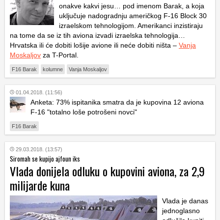
onakve kakvi jesu… pod imenom Barak, a koja
uključuje nadogradnju američkog F-16 Block 30
izraelskom tehnologijom. Amerikanci inzistiraju
na tome da se iz tih aviona izvadi izraelska tehnologija…
Hrvatska ili će dobiti lošije avione ili neće dobiti ništa –
Vanja
Moskaljov
za T-Portal.
F16 Barak
kolumne
Vanja Moskaljov
01.04.2018. (11:56)
Anketa: 73% ispitanika smatra da je kupovina 12 aviona
F-16 "totalno loše potrošeni novci"
F16 Barak
29.03.2018. (13:57)
Siromah se kupijo ajfoun iks
Vlada donijela odluku o kupovini aviona, za 2,9
milijarde kuna
Vlada je danas
jednoglasno