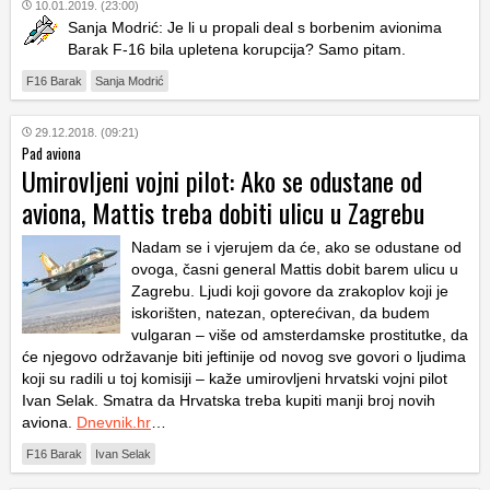
10.01.2019. (23:00)
Sanja Modrić: Je li u propali deal s borbenim avionima
Barak F-16 bila upletena korupcija? Samo pitam.
F16 Barak
Sanja Modrić
29.12.2018. (09:21)
Pad aviona
Umirovljeni vojni pilot: Ako se odustane od
aviona, Mattis treba dobiti ulicu u Zagrebu
Nadam se i vjerujem da će, ako se odustane od
ovoga, časni general Mattis dobit barem ulicu u
Zagrebu. Ljudi koji govore da zrakoplov koji je
iskorišten, natezan, opterećivan, da budem
vulgaran – više od amsterdamske prostitutke, da
će njegovo održavanje biti jeftinije od novog sve govori o ljudima
koji su radili u toj komisiji – kaže umirovljeni hrvatski vojni pilot
Ivan Selak. Smatra da Hrvatska treba kupiti manji broj novih
aviona.
Dnevnik.hr
…
F16 Barak
Ivan Selak