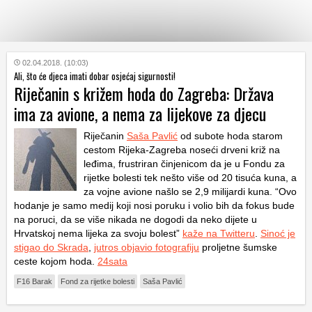
KATEGORIJE
02.04.2018. (10:03)
Ali, što će djeca imati dobar osjećaj sigurnosti!
Riječanin s križem hoda do Zagreba: Država
HRVATSKI
ima za avione, a nema za lijekove za djecu
WEB
Riječanin
Saša Pavlić
od subote hoda starom
cestom Rijeka-Zagreba noseći drveni križ na
leđima, frustriran činjenicom da je u Fondu za
rijetke bolesti tek nešto više od 20 tisuća kuna, a
za vojne avione našlo se 2,9 milijardi kuna. “Ovo
hodanje je samo medij koji nosi poruku i volio bih da fokus bude
na poruci, da se više nikada ne dogodi da neko dijete u
Hrvatskoj nema lijeka za svoju bolest”
kaže na Twitteru
.
Sinoć je
stigao do Skrada
,
jutros objavio fotografiju
proljetne šumske
ceste kojom hoda.
24sata
F16 Barak
Fond za rijetke bolesti
Saša Pavlić