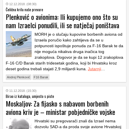
12.12.2018. (08:30)
Čelična krila naše prevare
Plenković o avionima: Ili kupujemo ono što su
nam Izraelci ponudili, ili se natječaj poništava
MORH je o slučaju kupovine borbenih aviona od
Izraela poručio kako zahtijeva da se u
potpunosti ispoštuje ponuda za F-16 Barak te da
nije moguća nikakva druga inačica tog
zrakoplova. Dogovor je da se kupi 12 zrakoplova
F-16 C/D Barak starih tridesetak godina, koji bi Hrvatsku kroz
deset godina trebali stajati 2,9 milijardi kuna.
Jutarnji
…
Andrej Plenković
F16 Barak
11.12.2018. (15:30)
Birao iz kataloga, umjesto s piste
Moskaljov: Za fijasko s nabavom borbenih
aviona kriv je – ministar pobjedničke vojske
Hrvatski su pregovarači znali da Izrael nema
dozvolu SAD-a da proda svoje avione Hrvatskoj