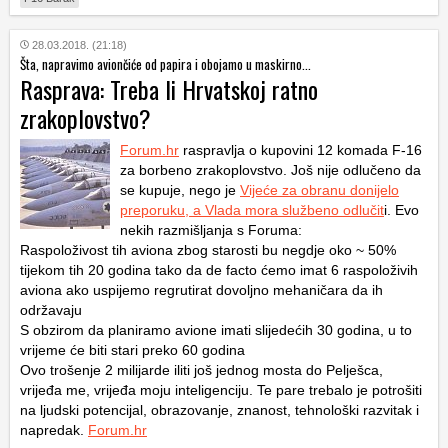
28.03.2018. (21:18)
Šta, napravimo aviončiće od papira i obojamo u maskirno...
Rasprava: Treba li Hrvatskoj ratno
zrakoplovstvo?
Forum.hr
raspravlja o kupovini 12 komada F-16
za borbeno zrakoplovstvo. Još nije odlučeno da
se kupuje, nego je
Vijeće za obranu donijelo
preporuku, a Vlada mora službeno odlučit
i. Evo
nekih razmišljanja s Foruma:
Raspoloživost tih aviona zbog starosti bu negdje oko ~ 50%
tijekom tih 20 godina tako da de facto ćemo imat 6 raspoloživih
aviona ako uspijemo regrutirat dovoljno mehaničara da ih
održavaju
S obzirom da planiramo avione imati slijedećih 30 godina, u to
vrijeme će biti stari preko 60 godina
Ovo trošenje 2 milijarde iliti još jednog mosta do Pelješca,
vrijeđa me, vrijeđa moju inteligenciju. Te pare trebalo je potrošiti
na ljudski potencijal, obrazovanje, znanost, tehnološki razvitak i
napredak.
Forum.hr