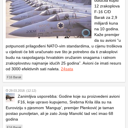
odlučila kupiti
12 zrakoplova
F-16 C/D
Barak za 2,9
milijardi kuna
na 10 godina.
Kaže premijer
da su avioni “u
potpunosti prilagođeni NATO-vim standardima, u cijenu troškova
u cijelosti će biti uračunato sve što je potrebno da ti zrakoplovi
budu na raspolaganju hrvatskim oružanim snagama i ratnom
zrakoplovstvu najmanje idućih 25 godina”. Avioni će imati resurs
od 3000 efektivnih sati naleta.
24sata
F16 Barak
29.03.2018. (12:12)
Zanimljiva usporebba: Godine koje su proizvedeni avioni
F16, koje upravo kupujemo, Srebrna Krila išla su na
Euroviziju s pjesmom ‘Mangup’, premijer Plenković je taman
postao punoljetan, ali je zato Josip Manolić tad već imao 68
godina
F16 Barak