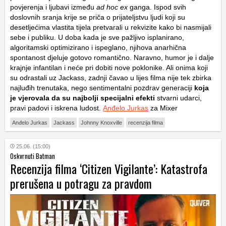
povjerenja i ljubavi između
ad hoc ex
ganga. Ispod svih
doslovnih sranja krije se priča o prijateljstvu ljudi koji su
desetljećima vlastita tijela pretvarali u rekvizite kako bi nasmijali
sebe i publiku. U doba kada je sve pažljivo isplanirano,
algoritamski optimizirano i ispeglano, njihova anarhična
spontanost djeluje gotovo romantično. Naravno, humor je i dalje
krajnje infantilan i neće pri dobiti nove poklonike. Ali onima koji
su odrastali uz Jackass, zadnji čavao u lijes filma nije tek zbirka
najluđih trenutaka, nego sentimentalni pozdrav generaciji
koja
je vjerovala da su najbolji specijalni efekti
stvarni udarci,
pravi padovi i iskrena ludost.
Anđelo Jurkas
za Mixer
Anđelo Jurkas
Jackass
Johnny Knoxville
recenzija filma
25.06. (15:00)
Oskvrnuti Batman
Recenzija filma ‘Citizen Vigilante’: Katastrofa
prerušena u potragu za pravdom