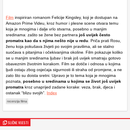
Film
inspiriran romanom Felicije Kingsley, koji je dostupan na
Amazon Prime Videu, kroz humor i plesne scene otvara temu
koja je mnogima i dalje vrlo stvarna, posebno u manjim
sredinama: zašto se žene bez partnera
još uvijek često
promatra kao da s njima nešto nije u redu
. Priča prati Rosu,
ženu koja pokušava živjeti po svojim pravilima, ali se stalno
suočava s pitanjima i očekivanjima okoline. Film pokazuje koliko
se u manjim sredinama ljubav i brak još uvijek smatraju gotovo
obaveznim životnim korakom. Film se dotiče i odnosa u kojima
ljudi ostaju zbog osjećaja sigurnosti ili straha od promjene, a ne
zato što su doista sretni. Upravo je to tema koja je mnogima
poznata,
posebno u sredinama u kojima se život još uvijek
promatra
kroz unaprijed zadane korake: veza, brak, djeca i
ostanak “blizu svojih”.
Index
recenzija filma
SLIČNE VIJESTI