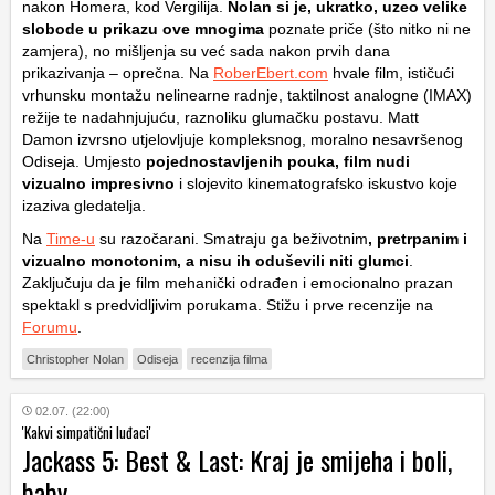
nakon Homera, kod Vergilija.
Nolan si je, ukratko, uzeo velike
slobode u prikazu ove mnogima
poznate priče (što nitko ni ne
zamjera), no mišljenja su već sada nakon prvih dana
prikazivanja – oprečna. Na
RoberEbert.com
hvale film, ističući
vrhunsku montažu nelinearne radnje, taktilnost analogne (IMAX)
režije te nadahnjujuću, raznoliku glumačku postavu. Matt
Damon izvrsno utjelovljuje kompleksnog, moralno nesavršenog
Odiseja. Umjesto
pojednostavljenih pouka, film nudi
vizualno impresivno
i slojevito kinematografsko iskustvo koje
izaziva gledatelja.
Na
Time-u
su razočarani. Smatraju ga beživotnim
, pretrpanim i
vizualno monotonim, a nisu ih oduševili niti glumci
.
Zaključuju da je film mehanički odrađen i emocionalno prazan
spektakl s predvidljivim porukama. Stižu i prve recenzije na
Forumu
.
Christopher Nolan
Odiseja
recenzija filma
02.07. (22:00)
'Kakvi simpatični luđaci'
Jackass 5: Best & Last: Kraj je smijeha i boli,
baby