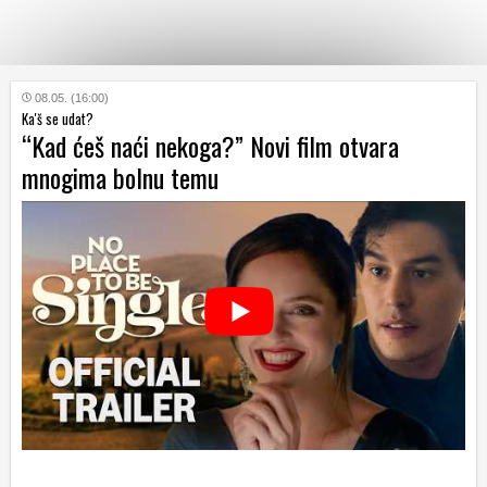
KATEGORIJE
08.05. (16:00)
Ka'š se udat?
“Kad ćeš naći nekoga?” Novi film otvara
HRVATSKI
mnogima bolnu temu
WEB