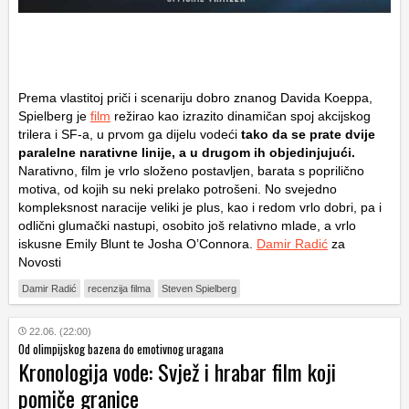
Prema vlastitoj priči i scenariju dobro znanog Davida Koeppa,
Spielberg je
film
režirao kao izrazito dinamičan spoj akcijskog
trilera i SF-a, u prvom ga dijelu vodeći
tako da se prate dvije
paralelne narativne linije, a u drugom ih objedinjujući.
Narativno, film je vrlo složeno postavljen, barata s poprilično
motiva, od kojih su neki prelako potrošeni. No svejedno
kompleksnost naracije veliki je plus, kao i redom vrlo dobri, pa i
odlični glumački nastupi, osobito još relativno mlade, a vrlo
iskusne Emily Blunt te Josha O’Connora.
Damir Radić
za
Novosti
Damir Radić
recenzija filma
Steven Spielberg
22.06. (22:00)
Od olimpijskog bazena do emotivnog uragana
Kronologija vode: Svjež i hrabar film koji
pomiče granice