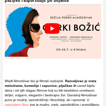
Mlađi Almodóvar bio je filmski razbojnik.
Razvaljivao je vrata
melodrame, komedije i sapunice, pljačkao ih
usred bijela
dana i od njih slagao filmove koji su bili istodobno urnebesni,
dirljivi, vulgarni, elegantni i beskrajno živi. Današnji Almodóvar
puno je mudriji, samokritičniji i filozofskiji, ali i oprezniji. U
najnovijem filmu
sve je mudro, zrelo, samokritično i promišljeno,