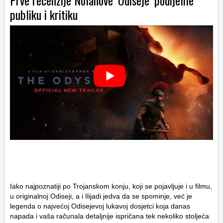
Prve recenzije Nolanove ‘Odiseje’ podijelile
publiku i kritiku
Iako najpoznatiji po Trojanskom konju, koji se pojavljuje i u filmu,
u originalnoj Odiseji, a i Ilijadi jedva da se spominje, već je
legenda o najvećoj Odisejevoj lukavoj dosjetci koja danas
napada i vaša računala detaljnije ispričana tek nekoliko stoljeća