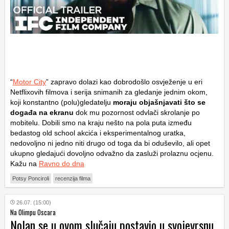
“
Motor City
” zapravo dolazi kao dobrodošlo osvježenje u eri
Netflixovih filmova i serija snimanih za gledanje jednim okom,
koji konstantno (polu)gledatelju
moraju objašnjavati što se
događa na ekranu
dok mu pozornost odvlači skrolanje po
mobitelu. Dobili smo na kraju nešto na pola puta između
bedastog old school akcića i eksperimentalnog uratka,
nedovoljno ni jedno niti drugo od toga da bi oduševilo, ali opet
ukupno gledajući dovoljno odvažno da zasluži prolaznu ocjenu.
Kažu na
Ravno do dna
Potsy Ponciroli
recenzija filma
26.07. (15:00)
Na Olimpu Oscara
Nolan se u ovom slučaju postavio u svojevrsnu