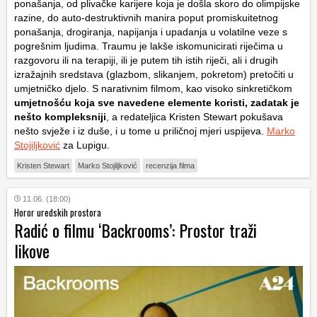
ponašanja, od plivačke karijere koja je došla skoro do olimpijske
razine, do auto-destruktivnih manira poput promiskuitetnog
ponašanja, drogiranja, napijanja i upadanja u volatilne veze s
pogrešnim ljudima. Traumu je lakše iskomunicirati riječima u
razgovoru ili na terapiji, ili je putem tih istih riječi, ali i drugih
izražajnih sredstava (glazbom, slikanjem, pokretom) pretočiti u
umjetničko djelo. S narativnim filmom, kao visoko sinkretičkom
umjetnošću koja sve navedene elemente koristi, zadatak je
nešto kompleksniji
, a redateljica Kristen Stewart pokušava
nešto svježe i iz duše, i u tome u priličnoj mjeri uspijeva.
Marko
Stojiljković
za Lupigu.
Kristen Stewart
Marko Stojiljković
recenzija filma
11.06. (18:00)
Horor uredskih prostora
Radić o filmu ‘Backrooms’: Prostor traži
likove