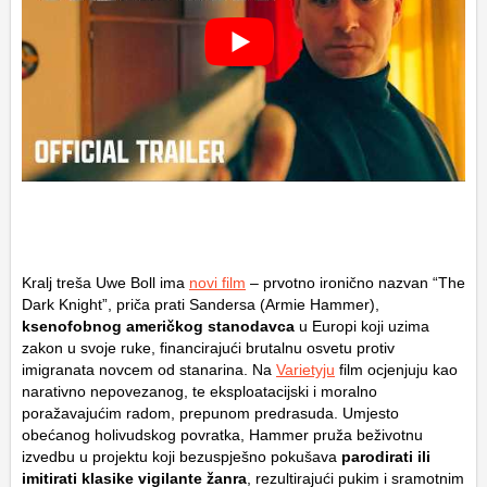
Kralj treša Uwe Boll ima
novi film
– prvotno ironično nazvan “The
Dark Knight”, priča prati Sandersa (Armie Hammer),
ksenofobnog američkog stanodavca
u Europi koji uzima
zakon u svoje ruke, financirajući brutalnu osvetu protiv
imigranata novcem od stanarina. Na
Varietyju
film ocjenjuju kao
narativno nepovezanog, te eksploatacijski i moralno
poražavajućim radom, prepunom predrasuda. Umjesto
obećanog holivudskog povratka, Hammer pruža beživotnu
izvedbu u projektu koji bezuspješno pokušava
parodirati ili
imitirati klasike vigilante žanra
, rezultirajući pukim i sramotnim