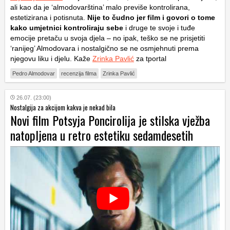
ali kao da je ‘almodovarština’ malo previše kontrolirana,
estetizirana i potisnuta.
Nije to čudno jer film i govori o tome
kako umjetnici kontroliraju sebe
i druge te svoje i tuđe
emocije pretaču u svoja djela – no ipak, teško se ne prisjetiti
‘ranijeg’ Almodovara i nostalgično se ne osmjehnuti prema
njegovu liku i djelu. Kaže
Zrinka Pavlić
za tportal
Pedro Almodovar
recenzija filma
Zrinka Pavlić
26.07. (23:00)
Nostalgija za akcijom kakva je nekad bila
Novi film Potsyja Poncirolija je stilska vježba
natopljena u retro estetiku sedamdesetih