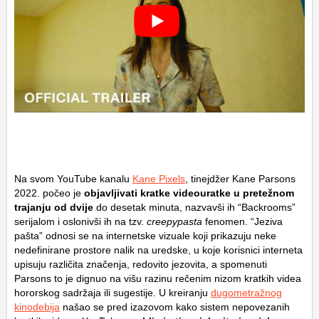
Na svom YouTube kanalu
Kane Pixels
, tinejdžer
Kane Parsons
2022. počeo je
objavljivati kratke videouratke u pretežnom
trajanju od dvije
do desetak minuta, nazvavši ih “Backrooms”
serijalom i oslonivši ih na tzv.
creepypasta
fenomen. “Jeziva
pašta” odnosi se na internetske vizuale koji prikazuju neke
nedefinirane prostore nalik na uredske, u koje korisnici interneta
upisuju različita značenja, redovito jezovita, a spomenuti
Parsons to je dignuo na višu razinu rečenim nizom kratkih videa
hororskog sadržaja ili sugestije. U kreiranju
dugometražnog
kinodebija
našao se pred izazovom kako sistem nepovezanih