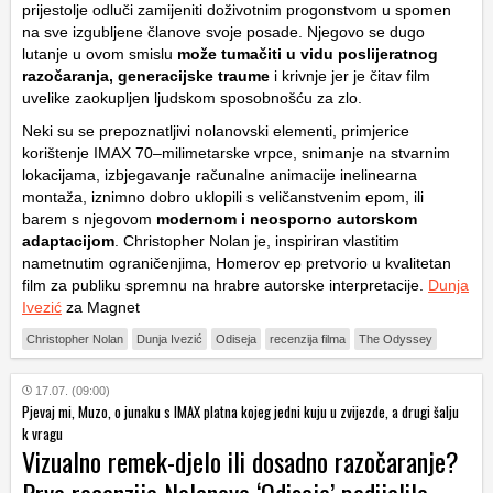
prijestolje odluči zamijeniti doživotnim progonstvom u spomen
na sve izgubljene članove svoje posade. Njegovo se dugo
lutanje u ovom smislu
može tumačiti u vidu poslijeratnog
razočaranja, generacijske traume
i krivnje jer je čitav film
uvelike zaokupljen ljudskom sposobnošću za zlo.
Neki su se prepoznatljivi nolanovski elementi, primjerice
korištenje IMAX 70–milimetarske vrpce, snimanje na stvarnim
lokacijama, izbjegavanje računalne animacije inelinearna
montaža, iznimno dobro uklopili s veličanstvenim epom, ili
barem s njegovom
modernom i neosporno autorskom
adaptacijom
. Christopher Nolan je, inspiriran vlastitim
nametnutim ograničenjima, Homerov ep pretvorio u kvalitetan
film za publiku spremnu na hrabre autorske interpretacije.
Dunja
Ivezić
za Magnet
Christopher Nolan
Dunja Ivezić
Odiseja
recenzija filma
The Odyssey
17.07. (09:00)
Pjevaj mi, Muzo, o junaku s IMAX platna kojeg jedni kuju u zvijezde, a drugi šalju
k vragu
Vizualno remek-djelo ili dosadno razočaranje?