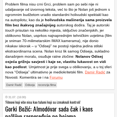
Problem filma nisu crni Grci, problem sam po sebi nije ni
udaljavanje od izvornog teksta, već to što je Nolan još jednom s
ogromnim budžetom uradio standardni holivudski spektakl kao
na autopilotu; kao da je
holivudska mašinerija sama proizvela
film bez ikakvog značajnijeg
autorskog dodira. Taj je autorski
touch
prisutan na nekoliko mjesta, isključivo značenjskih, jer
oblikovno Nolan, usprkos najnaprednijim tehničkim uvjetima (film
je sniman 70-milimetarskim IMAX kamerama), nije donio
nikakav iskorak – u “Odiseji” ne postoji nijedna jedina stilski
ekstraordinarna scena. Nolan kroz lik samog Odiseja, sukladno
današnjem moralu, osuđuje ratne zločine:
Nolanov Odisej
osjeća grižnju savjesti i kaje se, vlastitu lukavost on vidi
kao podlost
. Umjetnost je prije svega u oblikovanju, a u toj sferi
nova “Odiseja” ultimativno je mediokritetski film.
Damir Radić
za
Novosti. Komentira se i na
Forumu
Damir Radić
Odiseja
recenzija filma
31.07. (16:00)
'Filmovi koji više nisu kao tulumi koji su izmaknuli kontroli'
Gorki Božić: Almodóvar sada čak i kaos
pažljivo raspoređuje po bojama