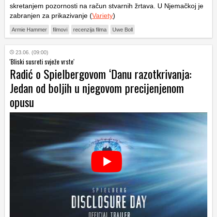
skretanjem pozornosti na račun stvarnih žrtava. U Njemačkoj je
zabranjen za prikazivanje (
Variety
)
Armie Hammer
filmovi
recenzija filma
Uwe Boll
23.06. (09:00)
'Bliski susreti svježe vrste'
Radić o Spielbergovom ‘Danu razotkrivanja:
Jedan od boljih u njegovom precijenjenom
opusu