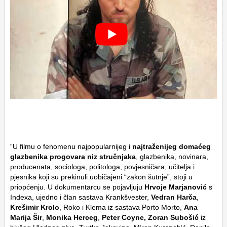
“U filmu o fenomenu najpopularnijeg i
najtraženijeg domaćeg
glazbenika progovara niz stručnjaka
, glazbenika, novinara,
producenata, sociologa, politologa, povjesničara, učitelja i
pjesnika koji su prekinuli uobičajeni “zakon šutnje”, stoji u
priopćenju. U dokumentarcu se pojavljuju
Hrvoje Marjanović
s
Indexa, ujedno i član sastava Krankšvester,
Vedran Harča
,
Krešimir Krolo
, Roko i Klema iz sastava Porto Morto,
Ana
Marija Šir
,
Monika Herceg
,
Peter Coyne, Zoran Subošić
iz