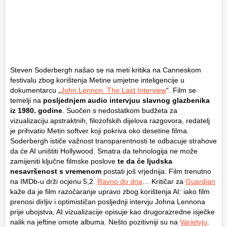
Steven Soderbergh našao se na meti kritika na Canneskom
festivalu zbog korištenja Metine umjetne inteligencije u
dokumentarcu „
John Lennon: The Last Interview
“. Film se
temelji na
posljednjem audio intervjuu slavnog glazbenika
iz 1980. godine
. Suočen s nedostatkom budžeta za
vizualizaciju apstraktnih, filozofskih dijelova razgovora, redatelj
je prihvatio Metin softver koji pokriva oko desetine filma.
Soderbergh ističe važnost transparentnosti te odbacuje strahove
da će AI uništiti Hollywood. Smatra da tehnologija ne može
zamijeniti ključne filmske poslove
te da će ljudska
nesavršenost s vremenom
postati još vrjednija. Film trenutno
na IMDb-u drži ocjenu 5,2.
Ravno do dna
… Kritičar za
Guardian
kaže da je film razočaranje upravo zbog korištenja AI: iako film
prenosi dirljiv i optimističan posljednji intervju Johna Lennona
prije ubojstva, AI vizualizacije opisuje kao drugorazredne isječke
nalik na jeftine omote albuma. Nešto pozitivniji su na
Varietyju
.