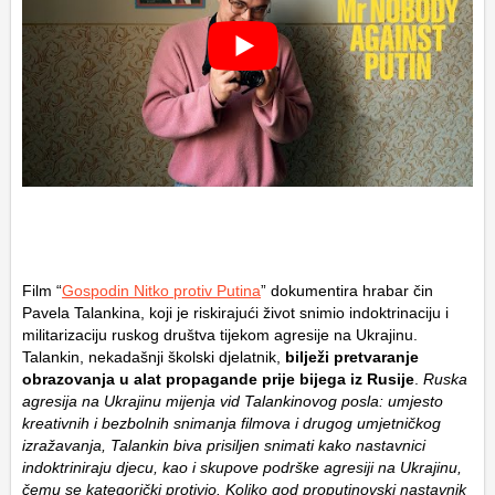
Film “
Gospodin Nitko protiv Putina
” dokumentira hrabar čin
Pavela Talankina, koji je riskirajući život snimio indoktrinaciju i
militarizaciju ruskog društva tijekom agresije na Ukrajinu.
Talankin, nekadašnji školski djelatnik,
bilježi pretvaranje
obrazovanja u alat propagande prije bijega iz Rusije
.
Ruska
agresija na Ukrajinu mijenja vid Talankinovog posla: umjesto
kreativnih i bezbolnih snimanja filmova i drugog umjetničkog
izražavanja, Talankin biva prisiljen snimati kako nastavnici
indoktriniraju djecu, kao i skupove podrške agresiji na Ukrajinu,
čemu se kategorički protivio. Koliko god proputinovski nastavnik