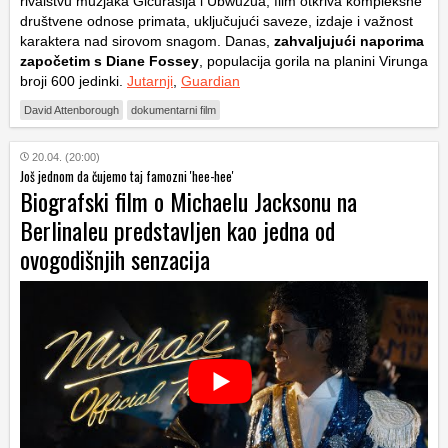
rivalstvu mužjaka Gicurasija i Ubwuzua, film otkriva kompleksne
društvene odnose primata, uključujući saveze, izdaje i važnost
karaktera nad sirovom snagom. Danas,
zahvaljujući naporima
započetim s Diane Fossey
, populacija gorila na planini Virunga
broji 600 jedinki.
Jutarnji
,
Guardian
David Attenborough
dokumentarni film
20.04. (20:00)
Još jednom da čujemo taj famozni 'hee-hee'
Biografski film o Michaelu Jacksonu na
Berlinaleu predstavljen kao jedna od
ovogodišnjih senzacija