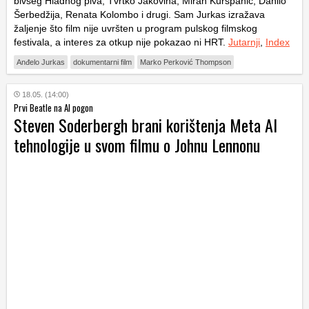
bivšeg Hladnog piva, Tvrtko Jakovina, Miran Kurspahić, Danilo
Šerbedžija, Renata Kolombo i drugi. Sam Jurkas izražava
žaljenje što film nije uvršten u program pulskog filmskog
festivala, a interes za otkup nije pokazao ni HRT.
Jutarnji
,
Index
Anđelo Jurkas
dokumentarni film
Marko Perković Thompson
18.05. (14:00)
Prvi Beatle na AI pogon
Steven Soderbergh brani korištenja Meta AI
tehnologije u svom filmu o Johnu Lennonu