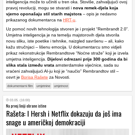
inteligencija može to učiniti u tren oka. Štoviše, zahvaljujući ovoj
pravoj revoluciji, mogu se stvarati i
nova remek-djela koja
vjerno oponašaju stil starih majstora
– opis je nedavno
prikazanog dokumentarca na
HRT-u
.
Uz pomoć novih tehnologija stvoren je i projekt “Rembrandt 2.0”.
Umjetna inteligencija je na temelju majstorovih djela stvorila
novu sliku, iste poetike i tehnike, naizgled savršenu – ali, kako
kažu stručnjaci – lišenu emocija. U dokumentarcu smo vidjeli
prikaz rekonstrukcije Rembrandtove “Noćne straže” koji je izvela
umjetna inteligencija.
Dijelovi odrezani prije 300 godina da bi
slika stala između vrata
amsterdamske vijećnice, sada su
vraćeni zahvaljujući AI-ju koji je “naučio” Rembrandtov stil –
osvrt je
Borisa Rašete
za Novosti.
dokumentarni film
umjetnine
umjetnost
03.05. (16:00)
Na prvoj liniji obrane istine
Rašeta: I Hersh i Netflix dokazuju da još ima
snage u američkoj demokraciji