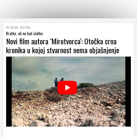
KATEGORIJE
16.04. (07:00)
Kratko, ali ne baš slatko
Novi film autora ‘Mirotvorca’: Otočka crna
HRVATSKI
kronika u kojoj stvarnost nema objašnjenje
WEB