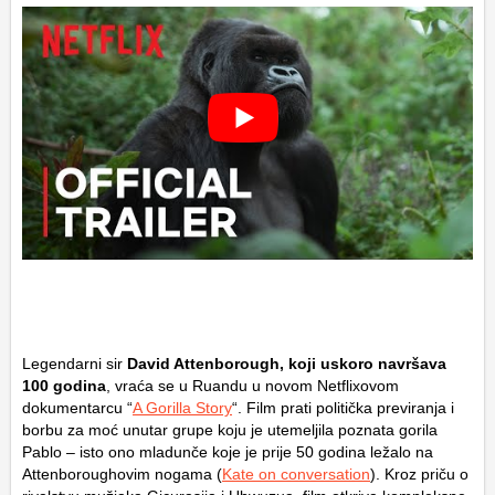
Legendarni sir
David Attenborough, koji uskoro navršava
100 godina
, vraća se u Ruandu u novom Netflixovom
dokumentarcu “
A Gorilla Story
“. Film prati politička previranja i
borbu za moć unutar grupe koju je utemeljila poznata gorila
Pablo – isto ono mladunče koje je prije 50 godina ležalo na
Attenboroughovim nogama (
Kate on conversation
). Kroz priču o