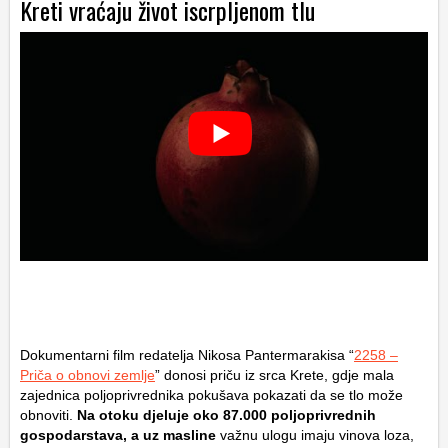
Kreti vraćaju život iscrpljenom tlu
Dokumentarni film redatelja Nikosa Pantermarakisa “
2258 –
Priča o obnovi zemlje
” donosi priču iz srca Krete, gdje mala
zajednica poljoprivrednika pokušava pokazati da se tlo može
obnoviti.
Na otoku djeluje oko 87.000 poljoprivrednih
gospodarstava, a uz masline
važnu ulogu imaju vinova loza,