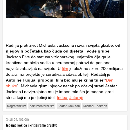
Radnja prati život Michaela Jacksona i izvan svijeta glazbe,
od
njegovih početaka kao čuda od djeteta i vođe grupe
Jackson Five do statusa vizionarskog umjetnika čija ga je
kreativna ambicija vodila u neumornoj potrazi da postane
najveći zabavljač na svijetu. U
film
je uloženo skoro 200 milijuna
dolara, na projektu je surađivala čitava obitelj. Redatelj je
Antoine Fuqua
,
probojni film bio mu je krimi triler
“
Dan
obuke
“. Michaela glumi njegov nećak po očevoj strani Jaafar
Jackson i nevjerojatno mu je imponiralo što je mogao igrati
strica koji mu je djetinji idol.
Index
,
Jutarnji
biografski film
dokumentarni film
Jaafar Jackson
Michael Jackson
18.04. (01:00)
Jedemo kokice i kritiziramo društvo