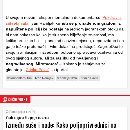
U svojem novom, eksperimentalnom dokumentarcu ‘
Pozdrav iz
sekretarijata
‘ Ivan Ramljak
koristi se pronađenom građom iz
napuštene policijske postaje
na jednom jadranskom otoku da
bi nam pokazao koliko je službeno bilježenje stvarnosti, ma
koliko precizno bilo – ponekad sasvim nejasno, nepouzdano i da
ga je teško protumačiti. Film dolazi na predstojeći ZagrebDox te
svojom ambicijom i izvedbom potpuno opravdava očekivanja od
ovog sjajnog autora,
ali za razliku od hvaljenog i
nagrađivanog ‘Mirotvorca’
– iznimno je zahtjevan za
gledatelje.
Zrinka Pavlić
za tportal.
dokumentarni film
Ivan Ramljak
recenzija filma
Zrinka Pavlić
SLIČNE VIJESTI
Ponedjeljak (14:00)
Vrati majčici što joj je oduzeto
Između suše i nade: Kako poljoprivrednici na