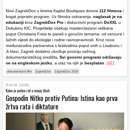
Novi ZagrebDox u kinima Kaptol Boutiquea donosi
112 filmova
i
bogat popratni program. Uz filmska ostvarenja,
naglasak je na
edukaciji
kroz
ZagrebDox Pro
i diskurzivni program
DoXXL
u
Dokukinu KIC. Posjetitelje očekuju masterclassovi velikana
poput Christiana Freia te paneli o gorućim temama: od cenzure i
lažnih vijesti do ekologije i rodne ravnopravnosti. Kroz nova
međunarodna partnerstva s festivalima poput onih u Lisabonu i
Ji.hlavi, Zagreb dodatno utvrđuje poziciju važnog
dokumentarističkog središta
. Svi govorni programi održavaju
se na engleskom jeziku
, a ulaz na njih je
besplatan
.
HRT
dokumentarni film
ZagrebDox
ZagrebDox 2026
01.04. (13:00)
Kako je počeo rat u mojoj školi
Gospodin Nitko protiv Putina: Istina kao prva
žrtva rata i diktature