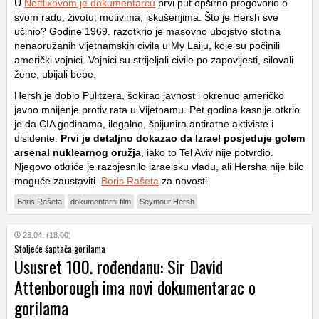
U
Netflixovom je dokumentarcu
prvi put opširno progovorio o
svom radu, životu, motivima, iskušenjima. Što je Hersh sve
učinio? Godine 1969. razotkrio je masovno ubojstvo stotina
nenaoružanih vijetnamskih civila u My Laiju, koje su počinili
američki vojnici. Vojnici su strijeljali civile po zapovijesti, silovali
žene, ubijali bebe.
Hersh je dobio Pulitzera, šokirao javnost i okrenuo američko
javno mnijenje protiv rata u Vijetnamu. Pet godina kasnije otkrio
je da CIA godinama, ilegalno, špijunira antiratne aktiviste i
disidente.
Prvi je detaljno dokazao da Izrael posjeduje golem
arsenal nuklearnog oružja
, iako to Tel Aviv nije potvrdio.
Njegovo otkriće je razbjesnilo izraelsku vladu, ali Hersha nije bilo
moguće zaustaviti.
Boris Rašeta
za novosti
Boris Rašeta
dokumentarni film
Seymour Hersh
23.04. (18:00)
Stoljeće šaptača gorilama
Ususret 100. rođendanu: Sir David
Attenborough ima novi dokumentarac o
gorilama