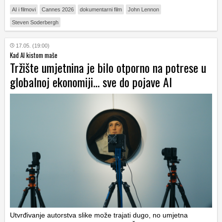
AI i filmovi
Cannes 2026
dokumentarni film
John Lennon
Steven Soderbergh
17.05. (19:00)
Kad AI kistom maše
Tržište umjetnina je bilo otporno na potrese u
globalnoj ekonomiji… sve do pojave AI
Utvrđivanje autorstva slike može trajati dugo, no umjetna