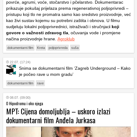
povrće, agrumi, voće, stočarstvo i pčelarstvo. Dokumentarac
prikazuje pokušaj prijelaza prema regenerativnoj poljoprivredi –
pristupu koji tlo ne promatra samo kao sredstvo proizvodnje, već
kao živi sustav kojemu su potrebni zaštita i obnova. U filmu
sudjeluju lokalni poljoprivrednici, istraživači i stručnjac
i koji
govore o važnosti zdravog tla
, očuvanja vode i promjene
načina proizvodnje hrane.
Agroklub
dokumentarni film
Kreta
poljoprivreda
suša
22.07. (17:24)
Snima se dokumentarni film ‘Zagreb Underground – Kako
je počeo rave u mom gradu’
dokumentarni film
rave
08.07. (09:00)
O Hipodromu i oko njega
MPT: Cijena domoljublja – uskoro izlazi
dokumentarni film Anđela Jurkasa