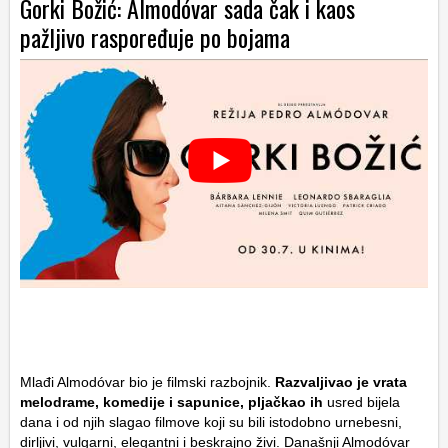
Gorki Božić: Almodóvar sada čak i kaos
pažljivo raspoređuje po bojama
Mlađi Almodóvar bio je filmski razbojnik.
Razvaljivao je vrata
melodrame, komedije i sapunice, pljačkao ih
usred bijela
dana i od njih slagao filmove koji su bili istodobno urnebesni,
dirljivi, vulgarni, elegantni i beskrajno živi. Današnji Almodóvar