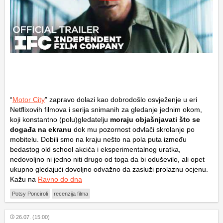
“
Motor City
” zapravo dolazi kao dobrodošlo osvježenje u eri
Netflixovih filmova i serija snimanih za gledanje jednim okom,
koji konstantno (polu)gledatelju
moraju objašnjavati što se
događa na ekranu
dok mu pozornost odvlači skrolanje po
mobitelu. Dobili smo na kraju nešto na pola puta između
bedastog old school akcića i eksperimentalnog uratka,
nedovoljno ni jedno niti drugo od toga da bi oduševilo, ali opet
ukupno gledajući dovoljno odvažno da zasluži prolaznu ocjenu.
Kažu na
Ravno do dna
Potsy Ponciroli
recenzija filma
26.07. (15:00)