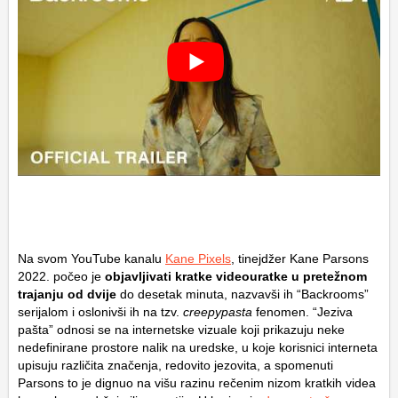
Na svom YouTube kanalu
Kane Pixels
, tinejdžer
Kane Parsons
2022. počeo je
objavljivati kratke videouratke u pretežnom
trajanju od dvije
do desetak minuta, nazvavši ih “Backrooms”
serijalom i oslonivši ih na tzv.
creepypasta
fenomen. “Jeziva
pašta” odnosi se na internetske vizuale koji prikazuju neke
nedefinirane prostore nalik na uredske, u koje korisnici interneta
upisuju različita značenja, redovito jezovita, a spomenuti
Parsons to je dignuo na višu razinu rečenim nizom kratkih videa