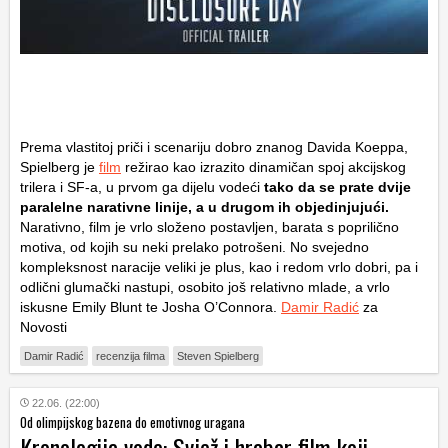
Prema vlastitoj priči i scenariju dobro znanog Davida Koeppa,
Spielberg je
film
režirao kao izrazito dinamičan spoj akcijskog
trilera i SF-a, u prvom ga dijelu vodeći
tako da se prate dvije
paralelne narativne linije, a u drugom ih objedinjujući.
Narativno, film je vrlo složeno postavljen, barata s poprilično
motiva, od kojih su neki prelako potrošeni. No svejedno
kompleksnost naracije veliki je plus, kao i redom vrlo dobri, pa i
odlični glumački nastupi, osobito još relativno mlade, a vrlo
iskusne Emily Blunt te Josha O’Connora.
Damir Radić
za
Novosti
Damir Radić
recenzija filma
Steven Spielberg
22.06. (22:00)
Od olimpijskog bazena do emotivnog uragana
Kronologija vode: Svjež i hrabar film koji