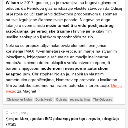
Wilson
iz 2017. godine, pa je razumljivo su bogovi uglavnom
odsutni, da Penelopa glasno iskazuje vlastite stavove i da Odisej
prijestolje odluči zamijeniti doživotnim progonstvom u spomen
na sve izgubljene članove svoje posade. Njegovo se dugo
lutanje u ovom smislu
može tumačiti u vidu poslijeratnog
razočaranja, generacijske traume
i krivnje jer je čitav film
uvelike zaokupljen ljudskom sposobnošću za zlo.
Neki su se prepoznatljivi nolanovski elementi, primjerice
korištenje IMAX 70–milimetarske vrpce, snimanje na stvarnim
lokacijama, izbjegavanje računalne animacije inelinearna
montaža, iznimno dobro uklopili s veličanstvenim epom, ili
barem s njegovom
modernom i neosporno autorskom
adaptacijom
. Christopher Nolan je, inspiriran vlastitim
nametnutim ograničenjima, Homerov ep pretvorio u kvalitetan
film za publiku spremnu na hrabre autorske interpretacije.
Dunja
Ivezić
za Magnet
Christopher Nolan
Dunja Ivezić
Odiseja
recenzija filma
The Odyssey
17.07. (09:00)
Pjevaj mi, Muzo, o junaku s IMAX platna kojeg jedni kuju u zvijezde, a drugi šalju
k vragu