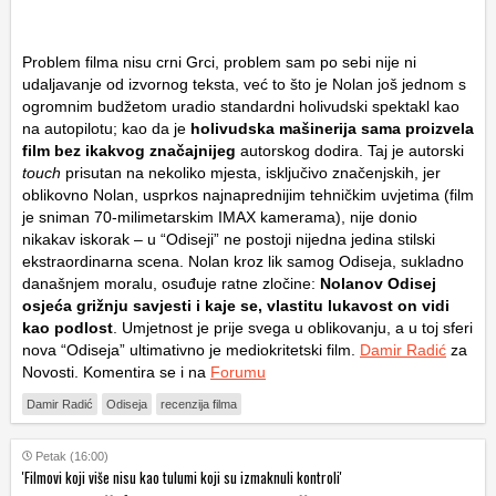
Problem filma nisu crni Grci, problem sam po sebi nije ni
udaljavanje od izvornog teksta, već to što je Nolan još jednom s
ogromnim budžetom uradio standardni holivudski spektakl kao
na autopilotu; kao da je
holivudska mašinerija sama proizvela
film bez ikakvog značajnijeg
autorskog dodira. Taj je autorski
touch
prisutan na nekoliko mjesta, isključivo značenjskih, jer
oblikovno Nolan, usprkos najnaprednijim tehničkim uvjetima (film
je sniman 70-milimetarskim IMAX kamerama), nije donio
nikakav iskorak – u “Odiseji” ne postoji nijedna jedina stilski
ekstraordinarna scena. Nolan kroz lik samog Odiseja, sukladno
današnjem moralu, osuđuje ratne zločine:
Nolanov Odisej
osjeća grižnju savjesti i kaje se, vlastitu lukavost on vidi
kao podlost
. Umjetnost je prije svega u oblikovanju, a u toj sferi
nova “Odiseja” ultimativno je mediokritetski film.
Damir Radić
za
Novosti. Komentira se i na
Forumu
Damir Radić
Odiseja
recenzija filma
Petak (16:00)
'Filmovi koji više nisu kao tulumi koji su izmaknuli kontroli'