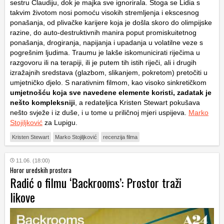
sestru Claudiju, dok je majka sve ignorirala. Stoga se Lidia s
takvim životom nosi pomoću visokih stremljenja i ekscesnog
ponašanja, od plivačke karijere koja je došla skoro do olimpijske
razine, do auto-destruktivnih manira poput promiskuitetnog
ponašanja, drogiranja, napijanja i upadanja u volatilne veze s
pogrešnim ljudima. Traumu je lakše iskomunicirati riječima u
razgovoru ili na terapiji, ili je putem tih istih riječi, ali i drugih
izražajnih sredstava (glazbom, slikanjem, pokretom) pretočiti u
umjetničko djelo. S narativnim filmom, kao visoko sinkretičkom
umjetnošću koja sve navedene elemente koristi, zadatak je
nešto kompleksniji
, a redateljica Kristen Stewart pokušava
nešto svježe i iz duše, i u tome u priličnoj mjeri uspijeva.
Marko
Stojiljković
za Lupigu.
Kristen Stewart
Marko Stojiljković
recenzija filma
11.06. (18:00)
Horor uredskih prostora
Radić o filmu ‘Backrooms’: Prostor traži
likove