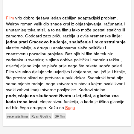
Film
vrlo dobro rješava jedan ozbiljan adaptacijski problem.
Weirov roman velik dio snage crpi iz objašnjavanja, računanja i
unutarnjeg toka misli, a to na filmu lako može postati statično ili
zamorno. Goddard zato priču razbija u dvije vremenske linije:
jedna prati Graceovo buđenje, snalaženje i rekonstruiranje
vlastite misije, a druga u analepsama slaže političku i
znanstvenu pozadinu projekta. Bez njih bi film bio tek niz
zadataka u svemiru; s njima dobiva političku i moralnu težinu,
osjećaj cijene koja se plaća prije nego što raketa uopće poleti.
Film vizualno djeluje vrlo uvjerljivo i dotjerano, no, još je i bitnije,
što prostor nikad ne pretvara u puki dekor. Svemirski brod nije
samo mjesto radnje, nego zatvoren sustav u kojem svaki kvar i
svaki zahvat imaju stvarne posljedice. Kadrovi stalno
podsjećaju na skučenost života u letjelici, a glazba zna
kada treba imati
ekspresivnu funkciju, a kada je tišina glasnije
od bilo čega drugoga. Kažu na
Bugu
.
recenzija filma
Ryan Gosling
SF film