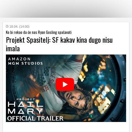
KATEGORIJE
18.04. (14:00)
Ko bi rekao da će nas Ryan Gosling spašavati
Projekt Spasitelj: SF kakav kina dugo nisu
HRVATSKI
imala
WEB