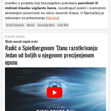
izvedbu u projektu koji bezuspješno pokušava
parodirati ili
imitirati klasike vigilante žanra
, rezultirajući pukim i sramotnim
skretanjem pozornosti na račun stvarnih žrtava. U Njemačkoj je
zabranjen za prikazivanje (
Variety
)
Armie Hammer
filmovi
recenzija filma
Uwe Boll
23.06. (09:00)
'Bliski susreti svježe vrste'
Radić o Spielbergovom ‘Danu razotkrivanja:
Jedan od boljih u njegovom precijenjenom
opusu