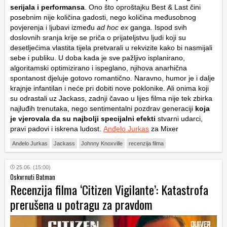
serijala i performansa
. Ono što oproštajku Best & Last čini
posebnim nije količina gadosti, nego količina međusobnog
povjerenja i ljubavi između
ad hoc ex
ganga. Ispod svih
doslovnih sranja krije se priča o prijateljstvu ljudi koji su
desetljećima vlastita tijela pretvarali u rekvizite kako bi nasmijali
sebe i publiku. U doba kada je sve pažljivo isplanirano,
algoritamski optimizirano i ispeglano, njihova anarhična
spontanost djeluje gotovo romantično. Naravno, humor je i dalje
krajnje infantilan i neće pri dobiti nove poklonike. Ali onima koji
su odrastali uz Jackass, zadnji čavao u lijes filma nije tek zbirka
najluđih trenutaka, nego sentimentalni pozdrav generaciji
koja
je vjerovala da su najbolji specijalni efekti
stvarni udarci,
pravi padovi i iskrena ludost.
Anđelo Jurkas
za Mixer
Anđelo Jurkas
Jackass
Johnny Knoxville
recenzija filma
25.06. (15:00)
Oskvrnuti Batman
Recenzija filma ‘Citizen Vigilante’: Katastrofa
prerušena u potragu za pravdom