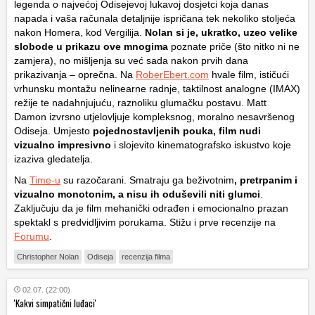
legenda o najvećoj Odisejevoj lukavoj dosjetci koja danas
napada i vaša računala detaljnije ispričana tek nekoliko stoljeća
nakon Homera, kod Vergilija.
Nolan si je, ukratko, uzeo velike
slobode u prikazu ove mnogima
poznate priče (što nitko ni ne
zamjera), no mišljenja su već sada nakon prvih dana
prikazivanja – oprečna. Na
RoberEbert.com
hvale film, ističući
vrhunsku montažu nelinearne radnje, taktilnost analogne (IMAX)
režije te nadahnjujuću, raznoliku glumačku postavu. Matt
Damon izvrsno utjelovljuje kompleksnog, moralno nesavršenog
Odiseja. Umjesto
pojednostavljenih pouka, film nudi
vizualno impresivno
i slojevito kinematografsko iskustvo koje
izaziva gledatelja.
Na
Time-u
su razočarani. Smatraju ga beživotnim
, pretrpanim i
vizualno monotonim, a nisu ih oduševili niti glumci
.
Zaključuju da je film mehanički odrađen i emocionalno prazan
spektakl s predvidljivim porukama. Stižu i prve recenzije na
Forumu
.
Christopher Nolan
Odiseja
recenzija filma
02.07. (22:00)
'Kakvi simpatični luđaci'