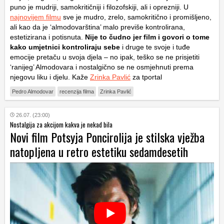
puno je mudriji, samokritičniji i filozofskiji, ali i oprezniji. U
najnovijem filmu
sve je mudro, zrelo, samokritično i promišljeno,
ali kao da je ‘almodovarština’ malo previše kontrolirana,
estetizirana i potisnuta.
Nije to čudno jer film i govori o tome
kako umjetnici kontroliraju sebe
i druge te svoje i tuđe
emocije pretaču u svoja djela – no ipak, teško se ne prisjetiti
‘ranijeg’ Almodovara i nostalgično se ne osmjehnuti prema
njegovu liku i djelu. Kaže
Zrinka Pavlić
za tportal
Pedro Almodovar
recenzija filma
Zrinka Pavlić
26.07. (23:00)
Nostalgija za akcijom kakva je nekad bila
Novi film Potsyja Poncirolija je stilska vježba
natopljena u retro estetiku sedamdesetih