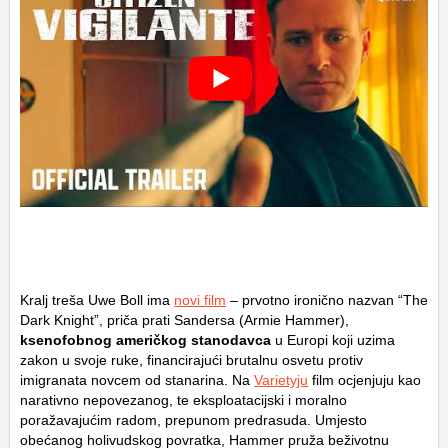
Kralj treša Uwe Boll ima
novi film
– prvotno ironično nazvan “The
Dark Knight”, priča prati Sandersa (Armie Hammer),
ksenofobnog američkog stanodavca
u Europi koji uzima
zakon u svoje ruke, financirajući brutalnu osvetu protiv
imigranata novcem od stanarina. Na
Varietyju
film ocjenjuju kao
narativno nepovezanog, te eksploatacijski i moralno
poražavajućim radom, prepunom predrasuda. Umjesto
obećanog holivudskog povratka, Hammer pruža beživotnu