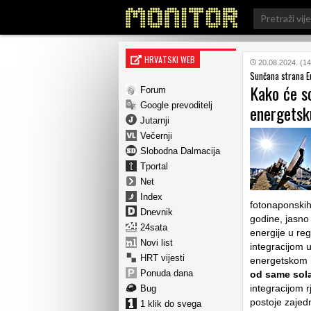
Search
for:
HRVATSKI WEB
20.08.2024. (14
Sunčana strana E
Kako će so
Forum
Google prevoditelj
energetsk
Jutarnji
Večernji
Slobodna Dalmacija
Tportal
Net
Index
fotonaponskih
Dnevnik
godine, jasno
24sata
energije u reg
Novi list
integracijom u
HRT vijesti
energetskom n
Ponuda dana
od same solar
integracijom 
Bug
postoje zajedn
1 klik do svega