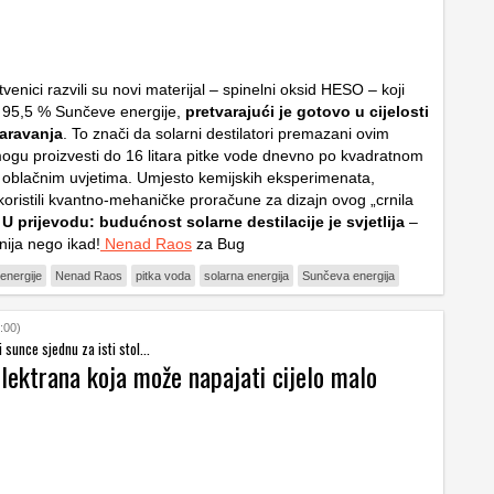
venici razvili su novi materijal – spinelni oksid HESO – koji
 95,5 % Sunčeve energije,
pretvarajući je gotovo u cijelosti
paravanja
. To znači da solarni destilatori premazani ovim
ogu proizvesti do 16 litara pitke vode dnevno po kvadratnom
u oblačnim uvjetima. Umjesto kemijskih eksperimenata,
 koristili kvantno-mehaničke proračune za dizajn ovog „crnila
U prijevodu: budućnost solarne destilacije je svjetlija
–
ija nego ikad!
Nenad Raos
za Bug
 energije
Nenad Raos
pitka voda
solarna energija
Sunčeva energija
:00)
i sunce sjednu za isti stol...
lektrana koja može napajati cijelo malo