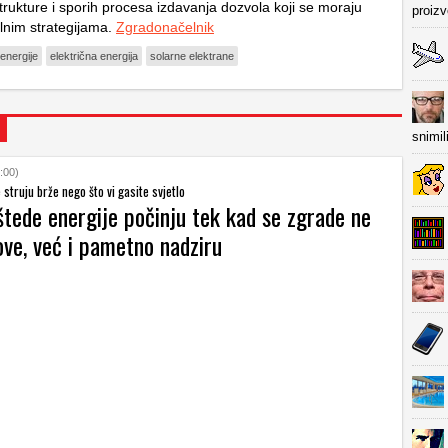
trukture i sporih procesa izdavanja dozvola koji se moraju
proiz
nalnim strategijama.
Zgradonačelnik
 energije
električna energija
solarne elektrane
snimil
:00)
struju brže nego što vi gasite svjetlo
štede energije počinju tek kad se zgrade ne
ve, već i pametno nadziru