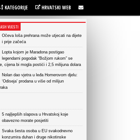
KATEGORIJE
HRVATSKI WEB
LASH VIJESTI
Očeva loša prehrana može utjecati na dijete
i prije začeća
Lopta kojom je Maradona postigao
legendarni pogodak “Božjom rukom” se
e, cijena bi mogla postići i 2,5 milijuna dolara
Nolan dao vjetra u leđa Homerovom djelu:
‘Odiseja’ prodana u više od milijun
raka
5 najljepših slapova u Hrvatskoj koje
obavezno morate posjetiti
Svaka šesta osoba u EU svakodnevno
konzumira duhan i druge nikotinske