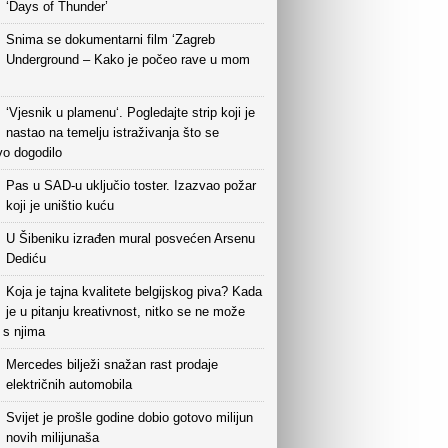
‘Days of Thunder’
Snima se dokumentarni film ‘Zagreb
Underground – Kako je počeo rave u mom
‘Vjesnik u plamenu‘. Pogledajte strip koji je
nastao na temelju istraživanja što se
vo dogodilo
Pas u SAD-u uključio toster. Izazvao požar
koji je uništio kuću
U Šibeniku izrađen mural posvećen Arsenu
Dediću
Koja je tajna kvalitete belgijskog piva? Kada
je u pitanju kreativnost, nitko se ne može
i s njima
Mercedes bilježi snažan rast prodaje
električnih automobila
Svijet je prošle godine dobio gotovo milijun
novih milijunaša