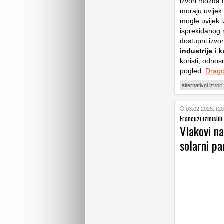
izvori možda o
moraju uvijek 
mogle uvijek i
isprekidanog 
dostupni izvo
industrije i
koristi, odnos
pogled.
Drago
alternativni izvori
03.02.2025. (20
Francuzi izmislil
Vlakovi n
solarni pa