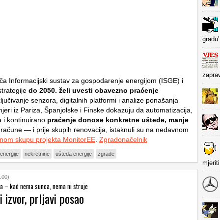
gradu’
zapra
ača Informacijski sustav za gospodarenje energijom (ISGE) i
trategije
do 2050. želi uvesti obavezno praćenje
ključivanje senzora, digitalnih platformi i analize ponašanja
mjeri iz Pariza, Španjolske i Finske dokazuju da automatizacija,
a i kontinuirano
praćenje donose konkretne uštede, manje
 račune — i prije skupih renovacija, istaknuli su na nedavnom
nom skupu projekta MonitorEE
.
Zgradonačelnik
 energije
nekretnine
ušteda energije
zgrade
mjerit
:00)
ja – kad nema sunca, nema ni struje
i izvor, prljavi posao