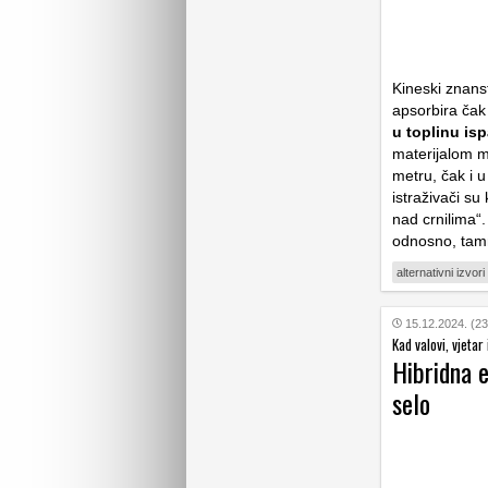
Kineski znanst
apsorbira čak
u toplinu is
materijalom m
metru, čak i 
istraživači su
nad crnilima“.
odnosno, tamn
alternativni izvori
15.12.2024. (23
Kad valovi, vjetar 
Hibridna e
selo