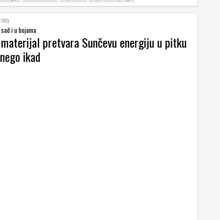
:00)
 sad i u bojama
 materijal pretvara Sunčevu energiju u pitku
 nego ikad