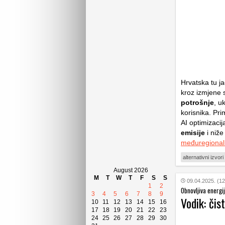
Hrvatska tu j
kroz izmjene s
potrošnje
, u
korisnika. Pri
AI optimizacij
emisije
i niže
međuregional
alternativni izvori
August 2026
M
T
W
T
F
S
S
09.04.2025. (12
1
2
Obnovljiva energi
3
4
5
6
7
8
9
Vodik: čist
10
11
12
13
14
15
16
17
18
19
20
21
22
23
24
25
26
27
28
29
30