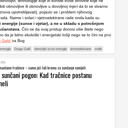
bnovljivi, tehnologije koje ih koriste troše sirovine koje ne
biti obnovljive ili obnovljive u dovoljnoj mjeri da bi se stvarno
znova upotrebljavati), pojavio se i problem njihovog
rada. Naime i solari i vjetroelektrane rade onda kada su
ri
energije (sunce i vjetar), a ne u skladu s potrošnjom
 kućanstava
. Čini se da ovaj pristup donosi više štete nego
no da je bitno ekološki i energetski lošiji nego se to čini na prvi
 Galić
za Bug
 energije
Drago Galić
obnovljivi izvori energije
termoelektrane
vodik
:00)
i sunčane tračnice – samo još fali kremu za sunčanje nanijeti
a sunčani pogon: Kad tračnice postanu
neli