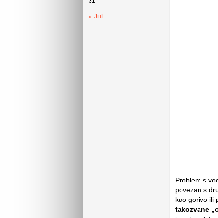
31
« Jul
Problem s vodi
povezan s drug
kao gorivo ili
takozvane „o