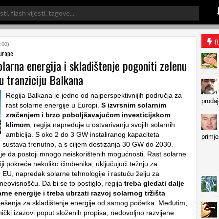
F
:00)
urope
larna energija i skladištenje pogoniti zelenu
u tranziciju Balkana
Regija Balkana je jedno od najperspektivnijih područja za
prodaj
rast solarne energije u Europi.
S izvrsnim solarnim
zračenjem i brzo poboljšavajućom investicijskom
klimom
, regija napreduje u ostvarivanju svojih solarnih
ambicija. S oko 2 do 3 GW instaliranog kapaciteta
primje
 sustava trenutno, a s ciljem dostizanja 30 GW do 2030.
 je da postoji mnogo neiskorištenih mogućnosti. Rast solarne
iji pokreće nekoliko čimbenika, uključujući težnju za
 EU, napredak solarne tehnologije i rastuću želju za
eovisnošću. Da bi se to postiglo, regija
treba gledati dalje
ne energije i treba ubrzati razvoj solarnog tržišta
rješenja za skladištenje energije od samog početka. Međutim,
ički izazovi poput složenih propisa, nedovoljno razvijene