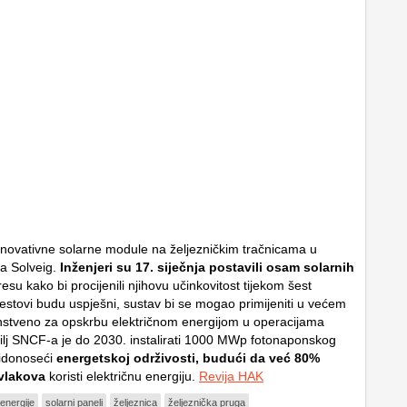
inovativne solarne module na željezničkim tračnicama u
ta Solveig.
Inženjeri su 17. siječnja postavili osam solarnih
su kako bi procijenili njihovu učinkovitost tijekom šest
testovi budu uspješni, sustav bi se mogao primijeniti u većem
stveno za opskrbu električnom energijom u operacijama
ilj SNCF-a je do 2030. instalirati 1000 MWp fotonaponskog
ridonoseći
energetskoj održivosti, budući da već 80%
vlakova
koristi električnu energiju.
Revija HAK
 energije
solarni paneli
željeznica
željeznička pruga