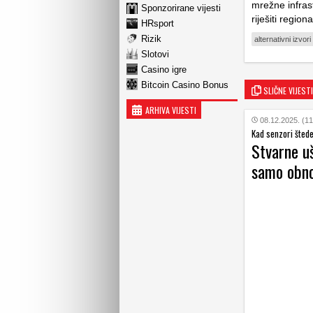
mrežne infras
Sponzorirane vijesti
riješiti regio
HRsport
Rizik
alternativni izvori
Slotovi
Casino igre
Bitcoin Casino Bonus
SLIČNE VIJESTI
ARHIVA VIJESTI
08.12.2025. (11
Kad senzori štede 
Stvarne u
samo obno