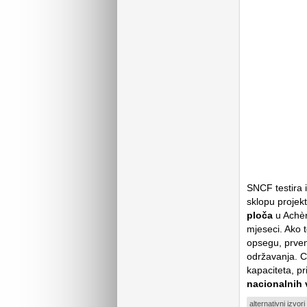
SNCF testira 
sklopu projek
ploča
u Achère
mjeseci. Ako 
opsegu, prven
održavanja. C
kapaciteta, p
nacionalnih 
alternativni izvori