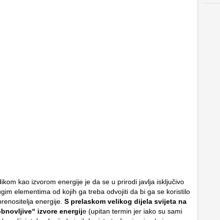
kom kao izvorom energije je da se u prirodi javlja isključivo
im elementima od kojih ga treba odvojiti da bi ga se koristilo
 prenositelja energije.
S prelaskom velikog dijela svijeta na
bnovljive“ izvore energij
e (upitan termin jer iako su sami