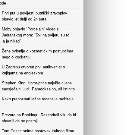
vode
Prvi put u povijesti putnički zrakoplov
obavio let dulji od 24 sata
Moby objavio “Porcelain” video s
Jadranskog mora: “Svi na svijetu su to
i, a ja nikad”
Žene ovisnije o kozmetičkim postupcima
nego o kockanju
U Zagrebu otvoren prvi antikvarijat s
knjigama na engleskom
Stephen King: Horor-priče najviše cijene
suosjećajni ljudi. Paradoksalno, ali istinito
Kako prepoznati lažne recenzije mobitela
Prevare na Bookingu: Rezervirali vilu da bi
shvatili da ne postoji
Tom Cruise snima nastavak kultnog filma