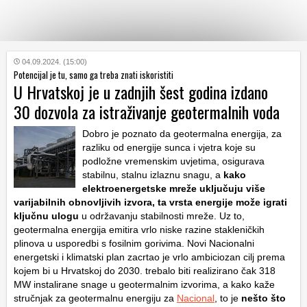
KATEGORIJE
04.09.2024. (15:00)
Potencijal je tu, samo ga treba znati iskoristiti
U Hrvatskoj je u zadnjih šest godina izdano
HRVATSKI
30 dozvola za istraživanje geotermalnih voda
WEB
Dobro je poznato da geotermalna energija, za
razliku od energije sunca i vjetra koje su
podložne vremenskim uvjetima, osigurava
stabilnu, stalnu izlaznu snagu, a
kako
elektroenergetske mreže uključuju više
varijabilnih obnovljivih izvora, ta vrsta energije može igrati
ključnu ulogu
u održavanju stabilnosti mreže. Uz to,
geotermalna energija emitira vrlo niske razine stakleničkih
plinova u usporedbi s fosilnim gorivima. Novi Nacionalni
energetski i klimatski plan zacrtao je vrlo ambiciozan cilj prema
kojem bi u Hrvatskoj do 2030. trebalo biti realizirano čak 318
MW instalirane snage u geotermalnim izvorima, a kako kaže
stručnjak za geotermalnu energiju za
Nacional
, to je
nešto što