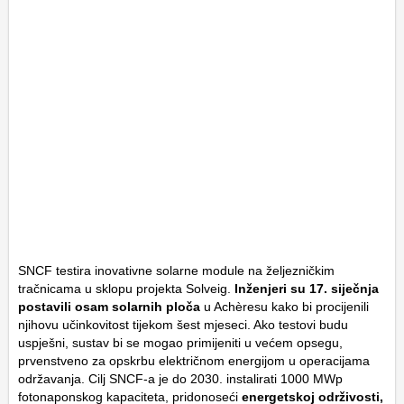
SNCF testira inovativne solarne module na željezničkim
tračnicama u sklopu projekta Solveig.
Inženjeri su 17. siječnja
postavili osam solarnih ploča
u Achèresu kako bi procijenili
njihovu učinkovitost tijekom šest mjeseci. Ako testovi budu
uspješni, sustav bi se mogao primijeniti u većem opsegu,
prvenstveno za opskrbu električnom energijom u operacijama
održavanja. Cilj SNCF-a je do 2030. instalirati 1000 MWp
fotonaponskog kapaciteta, pridonoseći
energetskoj održivosti,