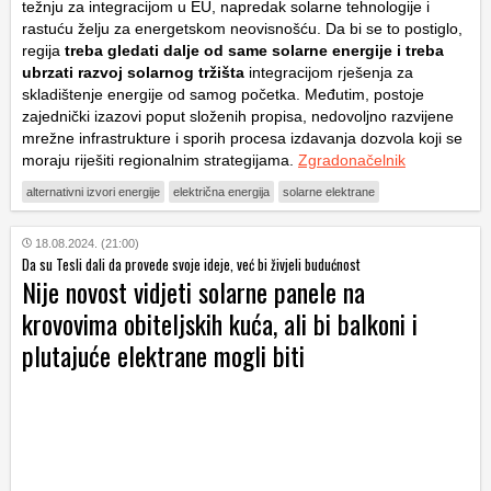
težnju za integracijom u EU, napredak solarne tehnologije i
rastuću želju za energetskom neovisnošću. Da bi se to postiglo,
regija
treba gledati dalje od same solarne energije i treba
ubrzati razvoj solarnog tržišta
integracijom rješenja za
skladištenje energije od samog početka. Međutim, postoje
zajednički izazovi poput složenih propisa, nedovoljno razvijene
mrežne infrastrukture i sporih procesa izdavanja dozvola koji se
moraju riješiti regionalnim strategijama.
Zgradonačelnik
alternativni izvori energije
električna energija
solarne elektrane
18.08.2024. (21:00)
Da su Tesli dali da provede svoje ideje, već bi živjeli budućnost
Nije novost vidjeti solarne panele na
krovovima obiteljskih kuća, ali bi balkoni i
plutajuće elektrane mogli biti