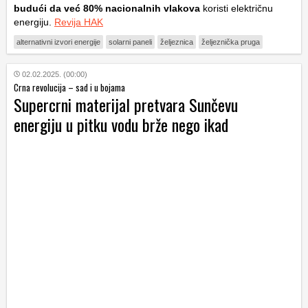
budući da već 80% nacionalnih vlakova
koristi električnu
energiju.
Revija HAK
alternativni izvori energije
solarni paneli
željeznica
željeznička pruga
02.02.2025. (00:00)
Crna revolucija – sad i u bojama
Supercrni materijal pretvara Sunčevu
energiju u pitku vodu brže nego ikad