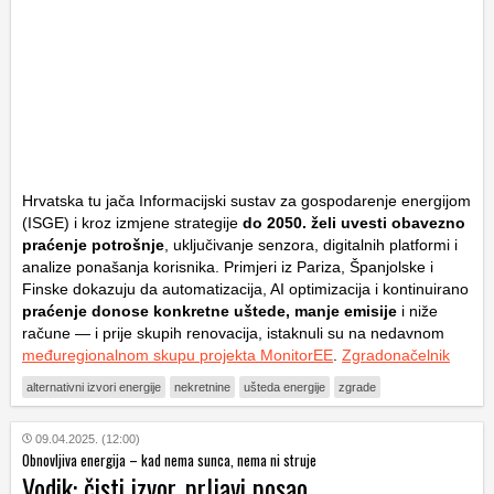
Hrvatska tu jača Informacijski sustav za gospodarenje energijom
(ISGE) i kroz izmjene strategije
do 2050. želi uvesti obavezno
praćenje potrošnje
, uključivanje senzora, digitalnih platformi i
analize ponašanja korisnika. Primjeri iz Pariza, Španjolske i
Finske dokazuju da automatizacija, AI optimizacija i kontinuirano
praćenje donose konkretne uštede, manje emisije
i niže
račune — i prije skupih renovacija, istaknuli su na nedavnom
međuregionalnom skupu projekta MonitorEE
.
Zgradonačelnik
alternativni izvori energije
nekretnine
ušteda energije
zgrade
09.04.2025. (12:00)
Obnovljiva energija – kad nema sunca, nema ni struje
Vodik: čisti izvor, prljavi posao