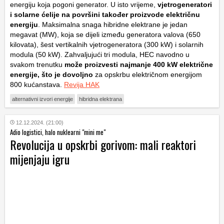
energiju koja pogoni generator. U isto vrijeme,
vjetrogeneratori
i solarne ćelije na površini također proizvode električnu
energiju
. Maksimalna snaga hibridne elektrane je jedan
megavat (MW), koja se dijeli između generatora valova (650
kilovata), šest vertikalnih vjetrogeneratora (300 kW) i solarnih
modula (50 kW). Zahvaljujući tri modula, HEC navodno u
svakom trenutku
može proizvesti najmanje 400 kW električne
energije, što je dovoljno
za opskrbu električnom energijom
800 kućanstava.
Revija HAK
alternativni izvori energije
hibridna elektrana
12.12.2024. (21:00)
Adio logistici, halo nuklearni "mini me"
Revolucija u opskrbi gorivom: mali reaktori
mijenjaju igru