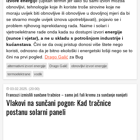
izvore energij
e (upitan termin jer iako su sami izvori možda
obnovljivi, tehnologije koje ih koriste troše sirovine koje ne
moraju uvijek biti obnovljive ili obnovljive u dovoljnoj mjeri da bi
se stvarno mogle uvijek iznova upotrebljavati), pojavio se i
problem njihovog isprekidanog rada. Naime i solari i
vjetroelektrane rade onda kada su dostupni izvori
energije
(sunce i vjetar), a ne u skladu s potrošnjom industrije i
kućanstava
. Čini se da ovaj pristup donosi više štete nego
koristi, odnosno da je bitno ekološki i energetski lošiji nego se to
čini na prvi pogled.
Drago Galić
za Bug
alternativni izvori energije
Drago Galić
obnovljivi izvori energije
termoelektrane
vodik
03.02.2025. (20:00)
Francuzi izmislili sunčane tračnice – samo još fali kremu za sunčanje nanijeti
Vlakovi na sunčani pogon: Kad tračnice
postanu solarni paneli