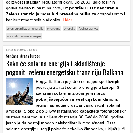
održivost i stabilan regulatorni okvir. Do 2030. udio fosilnih
goriva trebao bi pasti na 45%,
uz podršku EU financiranja.
Zelena tranzicija mora biti pravedna
prilika za gospodarstvo i
konkurentnost svih sudionika.
Lider
alternativni izvori energije
energenti
energija
fosilna goriva
obnovljivi izvori energije
20.08.2024. (16:00)
Sunčana strana Europe
Kako će solarna energija i skladištenje
pogoniti zelenu energetsku tranziciju Balkana
Regija Balkana je jedno od najperspektivnijih
područja za rast solarne energije u Europi.
S
izvrsnim solarnim zračenjem i brzo
poboljšavajućom investicijskom klimom
,
regija napreduje u ostvarivanju svojih solarnih
ambicija. S oko 2 do 3 GW instaliranog kapaciteta fotonaponskih
sustava trenutno, a s ciljem dostizanja 30 GW do 2030. godine,
jasno je da postoji mnogo neiskorištenih mogućnosti. Rast
solarne energije u regiji pokreće nekoliko čimbenika, uključujući