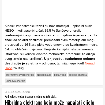
Kineski znanstvenici razvili su novi materijal – spinelni oksid
HESO – koji apsorbira čak 95,5 % Sunčeve energije,
pretvarajući je gotovo u cijelosti u toplinu isparavanja
. To
znači da solarni destilatori premazani ovim materijalom mogu
proizvesti do 16 litara pitke vode dnevno po kvadratnom metru,
čak i u oblačnim uvjetima. Umjesto kemijskih eksperimenata,
istraživači su koristili kvantno-mehaničke proračune za dizajn
ovog „crnila nad crnilima“.
U prijevodu: budućnost solarne
destilacije je svjetlija
– odnosno, tamnija nego ikad!
Nenad
Raos
za Bug
alternativni izvori energije
Nenad Raos
pitka voda
solarna energija
Sunčeva energija
15.12.2024. (23:00)
Kad valovi, vjetar i sunce sjednu za isti stol...
Hibridna elektrana koja može napajati cijelo