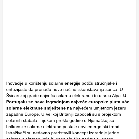
Inovacije u korištenju solarne energije potiču stručnjake i
entuzijaste da pronađu nove načine iskorištavanja sunca. U
Švicarskoj grade najveću solarnu elektranu i to u srcu Alpa.
U
Portugalu se bave izgradnjom najveće europske plutajuće
solarne elektrane smještene
na najvećem umjetnom jezeru
zapadne Europe. U Velikoj Britaniji započeli su s projektom
solarnih stabala. Tijekom prošle godine u Njemačkoj su
balkonske solarne elektrane postale novi energetski trend.
Istraživači su nedavno predstavili koncept izgradnje jedne
solarne elektrane koja bi napajala šira područja, poput