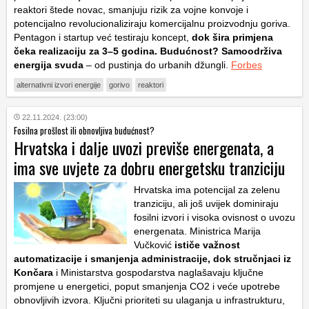
reaktori štede novac, smanjuju rizik za vojne konvoje i
potencijalno revolucionaliziraju komercijalnu proizvodnju goriva.
Pentagon i startup već testiraju koncept,
dok šira primjena
čeka realizaciju za 3–5 godina. Budućnost? Samoodrživa
energija svuda
– od pustinja do urbanih džungli.
Forbes
alternativni izvori energije
gorivo
reaktori
22.11.2024. (23:00)
Fosilna prošlost ili obnovljiva budućnost?
Hrvatska i dalje uvozi previše energenata, a
ima sve uvjete za dobru energetsku tranziciju
Hrvatska ima potencijal za zelenu
tranziciju, ali još uvijek dominiraju
fosilni izvori i visoka ovisnost o uvozu
energenata. Ministrica Marija
Vučković
ističe važnost
automatizacije i smanjenja administracije, dok stručnjaci iz
Končara
i Ministarstva gospodarstva naglašavaju ključne
promjene u energetici, poput smanjenja CO2 i veće upotrebe
obnovljivih izvora. Ključni prioriteti su ulaganja u infrastrukturu,