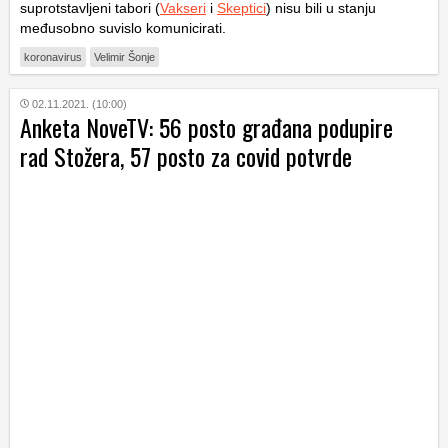
suprotstavljeni tabori (
Vakseri
i
Skeptici
) nisu bili u stanju
međusobno suvislo komunicirati.
koronavirus
Velimir Šonje
02.11.2021. (10:00)
Anketa NoveTV: 56 posto građana podupire
rad Stožera, 57 posto za covid potvrde