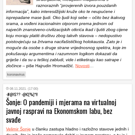
raznoraznih “provjerenih izvora pouzdanih
informacija”, kako interesdžijski kruže oko te neupućene i
isprepadane mase ljudi. Oko ljudi koji sebe – očito bez ikakvog
srama, a vođeni iracionalnim otporom prema jednom od
najvećih znanstveno-civilizacijskih otkrića ikad i ljutiti zbog cijene
koju moraju platiti društvu zbog takvih stavova – nedopustivo
poistovjećuju sa žrtvama nacifašističkog holokausta. Zato je i
moguće da osobe s druge strane vrijednosnog spektra, koje im
pokušavaju argumentima i razumnom logikom dokazati da
griješe i da su u teškoj zabludi, vide i etiketiraju kao satrape i
zločince
– piše Hajrudin Hromadžić.
Novosti
…
koronavirus
08.11.2021. (17:00)
-#@!$?? -@€[%]*!!
Šonje: O pandemiji i mjerama na virtualnoj
javnoj raspravi na Ekonomskom labu, bez
svađe
Velimir Šonje
u članku zastupa hladno i razložno stavove jednih i