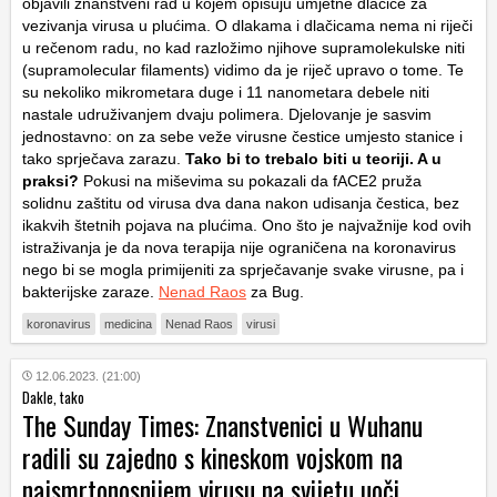
objavili znanstveni rad u kojem opisuju umjetne dlačice za
vezivanja virusa u plućima. O dlakama i dlačicama nema ni riječi
u rečenom radu, no kad razložimo njihove supramolekulske niti
(supramolecular filaments) vidimo da je riječ upravo o tome. Te
su nekoliko mikrometara duge i 11 nanometara debele niti
nastale udruživanjem dvaju polimera. Djelovanje je sasvim
jednostavno: on za sebe veže virusne čestice umjesto stanice i
tako sprječava zarazu.
Tako bi to trebalo biti u teoriji. A u
praksi?
Pokusi na miševima su pokazali da fACE2 pruža
solidnu zaštitu od virusa dva dana nakon udisanja čestica, bez
ikakvih štetnih pojava na plućima. Ono što je najvažnije kod ovih
istraživanja je da nova terapija nije ograničena na koronavirus
nego bi se mogla primijeniti za sprječavanje svake virusne, pa i
bakterijske zaraze.
Nenad Raos
za Bug.
koronavirus
medicina
Nenad Raos
virusi
12.06.2023. (21:00)
Dakle, tako
The Sunday Times: Znanstvenici u Wuhanu
radili su zajedno s kineskom vojskom na
najsmrtonosnijem virusu na svijetu uoči