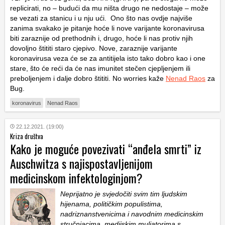
replicirati, no – budući da mu ništa drugo ne nedostaje – može
se vezati za stanicu i u nju ući. Ono što nas ovdje najviše
zanima svakako je pitanje hoće li nove varijante koronavirusa
biti zaraznije od prethodnih i, drugo, hoće li nas protiv njih
dovoljno štititi staro cjepivo. Nove, zaraznije varijante
koronavirusa veza će se za antitijela isto tako dobro kao i one
stare, što će reći da će nas imunitet stečen cjepljenjem ili
preboljenjem i dalje dobro štititi. No worries kaže
Nenad Raos
za
Bug.
koronavirus
Nenad Raos
22.12.2021. (19:00)
Kriza društva
Kako je moguće povezivati “anđela smrti” iz
Auschwitza s najispostavljenijom
medicinskom infektologinjom?
Neprijatno je svjedočiti svim tim ljudskim
hijenama, političkim populistima,
nadriznanstvenicima i navodnim medicinskim
stručnjacima, medijskim muljatorima s