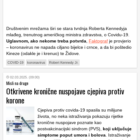
Društvenim mrežama širi se stara tvrdnja Roberta Kennedyja
mlađeg, trenutnog američkog ministra zdravstva, o Covidu-19.
Uglavnom, ako nekome treba potvrda
,
Faktograf
je provjerio
– koronavirus ne napada ciljano bijelce i crnce, a da bi poštedio
Kineze (odakle je i krenuo) te Židove.
COVID-19
koronavirus
Robert Kennedy Jr.
02.03.2025. (09:00)
Misli na druge
Otkrivene kronične nuspojave cjepiva protiv
korone
Cjepiva protiv covida-19 spasila su milijune
života, no neka istraživanja pokazuju rijetke
kronične nuspojave poznate kao
postvakcinacijski sindrom (PVS),
koji uključuje
simptome poput umora i bolova
. Istraživanje