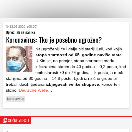
KATEGORIJE
13.03.2020. (08:00)
Oprez, ali ne panika
Koronavirus: Tko je posebno ugrožen?
HRVATSKI
WEB
Najugroženiji će i dalje biti stariji ljudi, kod kojih
stopa smrtnosti od 65. godine naviše
raste
.
U Kini je, na primjer, stopa smrtnosti među
inficiranima starim do 40 godina – 0,2 posto, kod
onih starosti 70 do 79 godina – 8 posto, a među
starijima od 80 godina – 14,8 posto. Ljudi iz rizične grupe bi
trebali idućih tjedana
izbjegavati velike skupove
, koncerte i
slično.
Deutsche Welle
…
koronavirus
SLIČNE VIJESTI