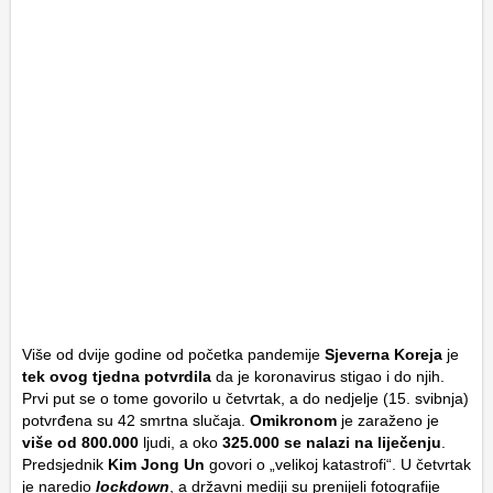
Više od dvije godine od početka pandemije
Sjeverna Koreja
je
tek ovog tjedna potvrdila
da je koronavirus stigao i do njih.
Prvi put se o tome govorilo u četvrtak, a do nedjelje (15. svibnja)
potvrđena su 42 smrtna slučaja.
Omikronom
je zaraženo je
više od 800.000
ljudi, a oko
325.000 se nalazi na liječenju
.
Predsjednik
Kim Jong Un
govori o „velikoj katastrofi“. U četvrtak
je naredio
lockdown
, a državni mediji su prenijeli fotografije