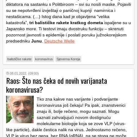
diktatora na sastanku s Politbiroom – svi su nosili maske. Pojavili
su se nepotvrđeni izvještaji o paničnoj kupnji namirnica i
nestašicama. (…) Istog dana kad je objavljena “velika
katastrofa”,
tri balističke rakete kratkog dometa
ispaljene su u
Japansko more. Ti testovi imaju dvostruku funkciju – skrenuti
pozornost javnosti s epidemije i poslati poruku južnokorejskom
predsedniku
Junu
.
Deutsche Welle
balističke rakete
koronavirus
Sjeverna Koreja
08.01.2022. (09:00)
Raos: Što nas čeka od novih varijanata
koronavirusa?
Tko zna kakve nas varijante i podvarijante
koronavirusa još čekaju! Pa ipak, znanstvenici
znaju ili, bolje rečeno, mogu saznati. Mogu
saznati zahvaljujući novom dostignuću
molekularne biologije koja se zove VLP (virus-
like particle), dakle čestica nalik na virus. Jednostavno rečeno,
VLP je virus bez gena, bez RNA (gRNA), pa se stoga ne može