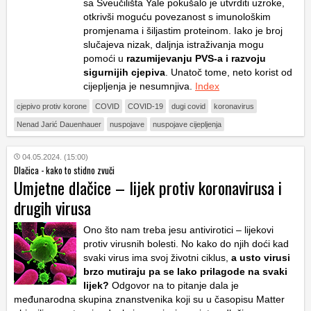
sa Sveučilišta Yale pokušalo je utvrditi uzroke,
otkrivši moguću povezanost s imunološkim
promjenama i šiljastim proteinom. Iako je broj
slučajeva nizak, daljnja istraživanja mogu
pomoći u
razumijevanju PVS-a i razvoju
sigurnijih cjepiva
. Unatoč tome, neto korist od
cijepljenja je nesumnjiva.
Index
cjepivo protiv korone
COVID
COVID-19
dugi covid
koronavirus
Nenad Jarić Dauenhauer
nuspojave
nuspojave cijepljenja
04.05.2024. (15:00)
Dlačica - kako to stidno zvuči
Umjetne dlačice – lijek protiv koronavirusa i
drugih virusa
Ono što nam treba jesu antivirotici – lijekovi
protiv virusnih bolesti. No kako do njih doći kad
svaki virus ima svoj životni ciklus,
a usto virusi
brzo mutiraju pa se lako prilagode na svaki
lijek?
Odgovor na to pitanje dala je
međunarodna skupina znanstvenika koji su u časopisu Matter