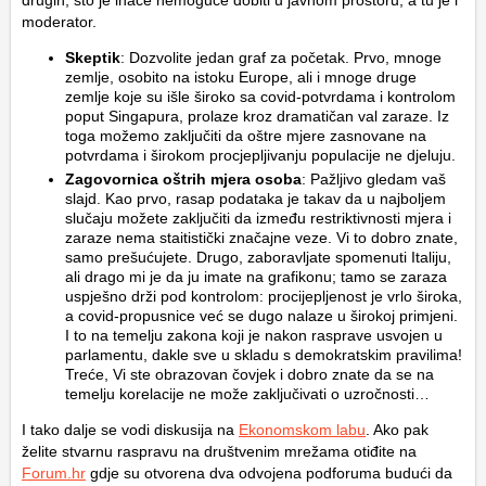
drugih, što je inače nemoguće dobiti u javnom prostoru, a tu je i
moderator.
Skeptik
: Dozvolite jedan graf za početak. Prvo, mnoge
zemlje, osobito na istoku Europe, ali i mnoge druge
zemlje koje su išle široko sa covid-potvrdama i kontrolom
poput Singapura, prolaze kroz dramatičan val zaraze. Iz
toga možemo zaključiti da oštre mjere zasnovane na
potvrdama i širokom procjepljivanju populacije ne djeluju.
Zagovornica oštrih mjera osoba
: Pažljivo gledam vaš
slajd. Kao prvo, rasap podataka je takav da u najboljem
slučaju možete zaključiti da između restriktivnosti mjera i
zaraze nema staitistički značajne veze. Vi to dobro znate,
samo prešućujete. Drugo, zaboravljate spomenuti Italiju,
ali drago mi je da ju imate na grafikonu; tamo se zaraza
uspješno drži pod kontrolom: procijepljenost je vrlo široka,
a covid-propusnice već se dugo nalaze u širokoj primjeni.
I to na temelju zakona koji je nakon rasprave usvojen u
parlamentu, dakle sve u skladu s demokratskim pravilima!
Treće, Vi ste obrazovan čovjek i dobro znate da se na
temelju korelacije ne može zaključivati o uzročnosti…
I tako dalje se vodi diskusija na
Ekonomskom labu
. Ako pak
želite stvarnu raspravu na društvenim mrežama otiđite na
Forum.hr
gdje su otvorena dva odvojena podforuma budući da