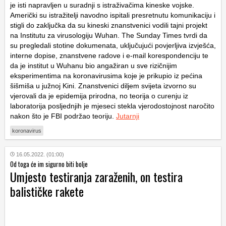
je isti napravljen u suradnji s istraživačima kineske vojske.
Američki su istražitelji navodno ispitali presretnutu komunikaciju i
stigli do zaključka da su kineski znanstvenici vodili tajni projekt
na Institutu za virusologiju Wuhan. The Sunday Times tvrdi da
su pregledali stotine dokumenata, uključujući povjerljiva izvješća,
interne dopise, znanstvene radove i e-mail korespondenciju te
da je institut u Wuhanu bio angažiran u sve rizičnijim
eksperimentima na koronavirusima koje je prikupio iz pećina
šišmiša u južnoj Kini. Znanstvenici diljem svijeta izvorno su
vjerovali da je epidemija prirodna, no teorija o curenju iz
laboratorija posljednjih je mjeseci stekla vjerodostojnost naročito
nakon što je FBI podržao teoriju.
Jutarnji
koronavirus
16.05.2022. (01:00)
Od toga će im sigurno biti bolje
Umjesto testiranja zaraženih, on testira
balističke rakete