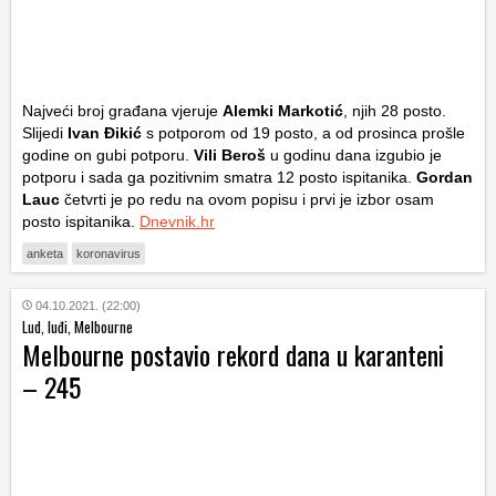
Najveći broj građana vjeruje
Alemki Markotić
, njih 28 posto.
Slijedi
Ivan Đikić
s potporom od 19 posto, a od prosinca prošle
godine on gubi potporu.
Vili Beroš
u godinu dana izgubio je
potporu i sada ga pozitivnim smatra 12 posto ispitanika.
Gordan
Lauc
četvrti je po redu na ovom popisu i prvi je izbor osam
posto ispitanika.
Dnevnik.hr
anketa
koronavirus
04.10.2021. (22:00)
Lud, luđi, Melbourne
Melbourne postavio rekord dana u karanteni
– 245