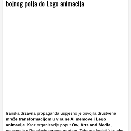
bojnog polja do Lego animacija
Iranska državna propaganda uspješno je osvojila društvene
mreže transformacijom u viralne AI memove i Lego
animacije
. Kroz organizacije poput
Owj Arts and Media
,
povezanih s Revolucionarnom gardom, Teheran koristi “vizualnu