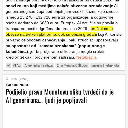
dobiva stroge pravne okvire. U Hrvatskoj je od ožujka 2026.
na
snazi zakon koji medijima nalaže obvezno označavanje
AI
generiranog sadržaja pod prijetnjom visokih kazni, koje iznose
između 13.270 i 132.720 eura za organizacije, a odgovorne
osobe dodatno do 6630 eura. Europski AI Act, čija su pravila o
transparentnosti odgođena do prosinca 2026.,
proširit će te
obveze na tvrtke i platforme, dok su obični građani
koji AI koriste
privatno oslobođeni označavanja. Ipak, stručnjaci upozoravaju
na
opasnost od “zamora oznakama” (poput onog s
kolačićima)
, jer bi pretjerano etiketiranje moglo srušiti
kredibilitet čak i provjerenom sadržaju.
Netokracija
AI
AI Act
AI generirani sadržaj
Ema Menđušić Škugor
umjetna inteligencija
15.05. (19:00)
Sve sami znalci
Podijelio pravu Monetovu sliku tvrdeći da je
AI generirana… ljudi je popljuvali