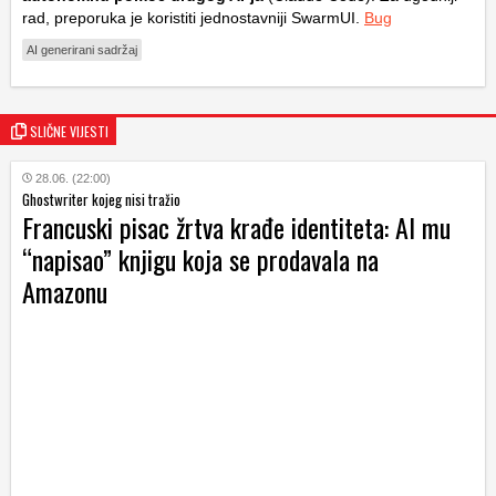
rad, preporuka je koristiti jednostavniji SwarmUI.
Bug
AI generirani sadržaj
SLIČNE VIJESTI
28.06. (22:00)
Ghostwriter kojeg nisi tražio
Francuski pisac žrtva krađe identiteta: AI mu
“napisao” knjigu koja se prodavala na
Amazonu