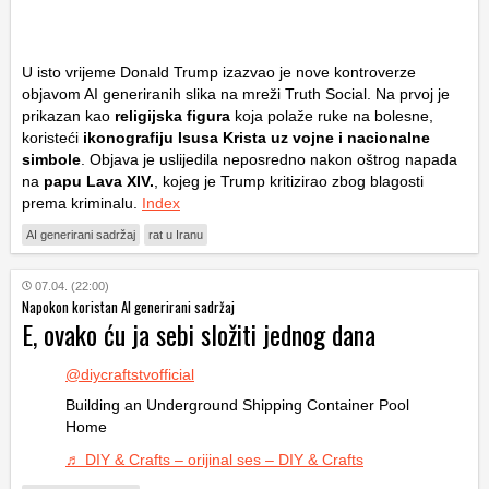
U isto vrijeme Donald Trump izazvao je nove kontroverze
objavom AI generiranih slika na mreži Truth Social. Na prvoj je
prikazan kao
religijska figura
koja polaže ruke na bolesne,
koristeći
ikonografiju Isusa Krista uz vojne i nacionalne
simbole
. Objava je uslijedila neposredno nakon oštrog napada
na
papu Lava XIV.
, kojeg je Trump kritizirao zbog blagosti
prema kriminalu.
Index
AI generirani sadržaj
rat u Iranu
07.04. (22:00)
Napokon koristan AI generirani sadržaj
E, ovako ću ja sebi složiti jednog dana
@diycraftstvofficial
Building an Underground Shipping Container Pool
Home
♬ DIY & Crafts – orijinal ses – DIY & Crafts