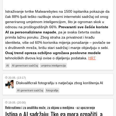
Istraživanje tvrtke Malwarebytes na 1500 ispitanika pokazuje da
čak 88% ljudi teško razlikuje stvarni internetski sadržaj od onog
generiranog umjetnom inteligencijom, što je ogroman skok u
odnosu na prošlogodišnjih 66%.
Prevaranti sve češće koriste
AI za personalizirane napade
, pa je svaka četvrta osoba
primila lažnu poruku. Zbog straha za privatnost i krađu
identiteta, više od 60% korisnika mijenja ponašanje – povlače se
s društvenih mreža, brišu stari sadržaj i manje objavljuju o sebi.
Ovaj trend opreza ozbiljno ugrožava poslovne modele
tehnoloških divova koji ovise o dijeljenju podataka.
HRT
AI
AI generirani sadržaj
umjetna inteligencija
20.05. (13:17)
Diskvalificrali fotografiju s natječaja zbog korištenja AI
AI generirani sadržaj
fotografija
19.05. (20:00)
Rekreativno i za analitiku može, za objavu u medijima - uz upozorenje
Istina o AI sadržaju: Tko ga mora označiti, a