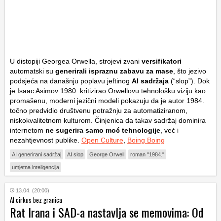
U distopiji Georgea Orwella, strojevi zvani
versifikatori
automatski su
generirali ispraznu zabavu za mase
, što jezivo
podsjeća na današnju poplavu jeftinog
AI sadržaja
(“slop”). Dok
je Isaac Asimov 1980. kritizirao Orwellovu tehnološku viziju kao
promašenu, moderni jezični modeli pokazuju da je autor
1984.
točno predvidio društvenu potražnju za automatiziranom,
niskokvalitetnom kulturom. Činjenica da takav sadržaj dominira
internetom
ne sugerira samo moć tehnologije
, već i
nezahtjevnost publike.
Open Culture
,
Boing Boing
AI generirani sadržaj
AI slop
George Orwell
roman "1984."
umjetna inteligencija
13.04. (20:00)
AI cirkus bez granica
Rat Irana i SAD-a nastavlja se memovima: Od