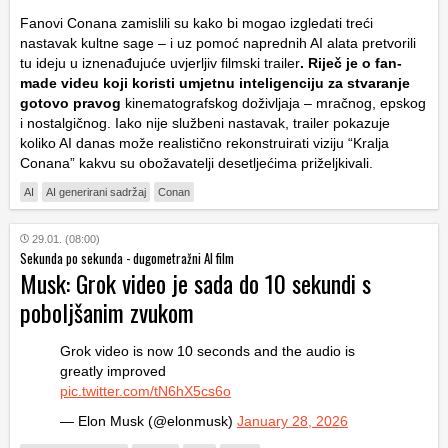
Fanovi Conana zamislili su kako bi mogao izgledati treći
nastavak kultne sage – i uz pomoć naprednih AI alata pretvorili
tu ideju u iznenađujuće uvjerljiv filmski trailer
. Riječ je o fan-
made videu koji koristi umjetnu inteligenciju za stvaranje
gotovo pravog
kinematografskog doživljaja – mračnog, epskog
i nostalgičnog. Iako nije službeni nastavak, trailer pokazuje
koliko AI danas može realistično rekonstruirati viziju “Kralja
Conana” kakvu su obožavatelji desetljećima priželjkivali.
AI
AI generirani sadržaj
Conan
29.01. (08:00)
Sekunda po sekunda - dugometražni AI film
Musk: Grok video je sada do 10 sekundi s
poboljšanim zvukom
Grok video is now 10 seconds and the audio is
greatly improved
pic.twitter.com/tN6hX5cs6o
— Elon Musk (@elonmusk)
January 28, 2026