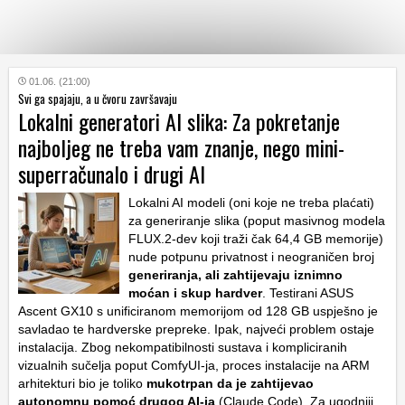
KATEGORIJE
01.06. (21:00)
Svi ga spajaju, a u čvoru završavaju
Lokalni generatori AI slika: Za pokretanje
HRVATSKI
najboljeg ne treba vam znanje, nego mini-
WEB
superračunalo i drugi AI
Lokalni AI modeli (oni koje ne treba plaćati)
za generiranje slika (poput masivnog modela
FLUX.2-dev koji traži čak 64,4 GB memorije)
nude potpunu privatnost i neograničen broj
generiranja, ali zahtijevaju iznimno
moćan i skup hardver
. Testirani ASUS
Ascent GX10 s unificiranom memorijom od 128 GB uspješno je
savladao te hardverske prepreke. Ipak, najveći problem ostaje
instalacija. Zbog nekompatibilnosti sustava i kompliciranih
vizualnih sučelja poput ComfyUI-ja, proces instalacije na ARM
arhitekturi bio je toliko
mukotrpan da je zahtijevao
autonomnu pomoć drugog AI-ja
(Claude Code). Za ugodniji