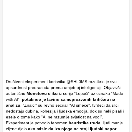
Društveni eksperiment korisnika @SHL0MS razotkrio je svu
apsurdnost predrasuda prema umjetnoj inteligenciji. Objavivši
autentičnu
Monetovu sliku
iz serije “Lopoči” uz oznaku “Made
with AI”,
potaknuo je lavinu samoprozvanih kritičara na
analizu
. “Znalci” su revno secirali “AI smeće”, tvrdeći da slici
nedostaju dubina, kohezija i ljudska emocija, dok su neki pisali i
eseje o tome kako “AI ne razumije svjetlost na vodi”.
Eksperiment je potvrdio fenomen
heuristike truda
: ljudi manje
cijene djelo
ako misle da iza njega ne stoji ljudski napor
,