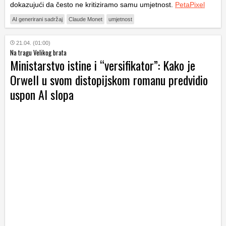
dokazujući da često ne kritiziramo samu umjetnost.
PetaPixel
AI generirani sadržaj
Claude Monet
umjetnost
21.04. (01:00)
Na tragu Velikog brata
Ministarstvo istine i “versifikator”: Kako je
Orwell u svom distopijskom romanu predvidio
uspon AI slopa