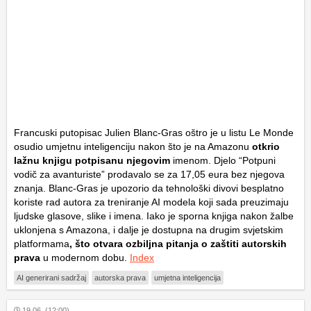
Francuski putopisac Julien Blanc-Gras oštro je u listu
Le Monde
osudio umjetnu inteligenciju nakon što je na Amazonu
otkrio
lažnu knjigu potpisanu njegovim
imenom. Djelo “Potpuni
vodič za avanturiste” prodavalo se za 17,05 eura bez njegova
znanja. Blanc-Gras je upozorio da tehnološki divovi besplatno
koriste rad autora za treniranje AI modela koji sada preuzimaju
ljudske glasove, slike i imena. Iako je sporna knjiga nakon žalbe
uklonjena s Amazona, i dalje je dostupna na drugim svjetskim
platformama
, što otvara ozbiljna pitanja o zaštiti autorskih
prava
u modernom dobu.
Index
AI generirani sadržaj
autorska prava
umjetna inteligencija
19.06. (12:00)