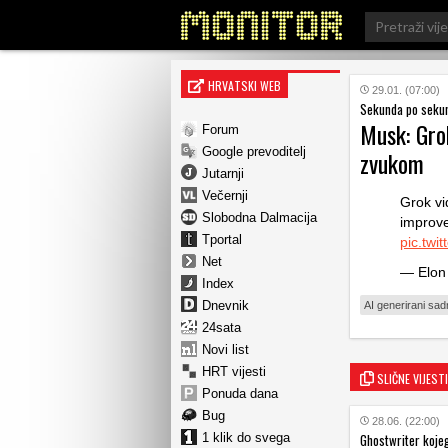
Search
for:
HRVATSKI WEB
29.01. (07:00)
Sekunda po sekun
Musk: Gro
Forum
Google prevoditelj
zvukom
Jutarnji
Večernji
Grok vi
Slobodna Dalmacija
improv
Tportal
pic.twi
Net
— Elon
Index
Dnevnik
AI generirani sad
24sata
Novi list
HRT vijesti
SLIČNE VIJESTI
Ponuda dana
Bug
28.06. (22:00)
1 klik do svega
Ghostwriter kojeg