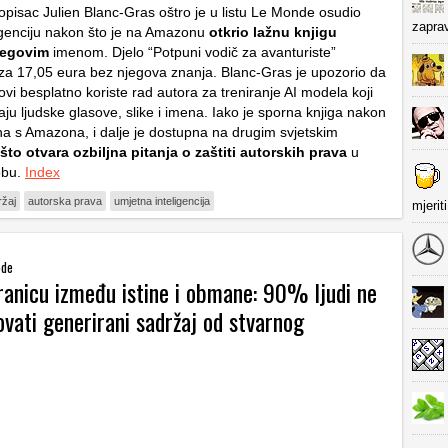
pisac Julien Blanc-Gras oštro je u listu
Le Monde
osudio
zapra
igenciju nakon što je na Amazonu
otkrio lažnu knjigu
jegovim
imenom. Djelo “Potpuni vodič za avanturiste”
za 17,05 eura bez njegova znanja. Blanc-Gras je upozorio da
ovi besplatno koriste rad autora za treniranje AI modela koji
ju ljudske glasove, slike i imena. Iako je sporna knjiga nakon
na s Amazona, i dalje je dostupna na drugim svjetskim
 što otvara ozbiljna pitanja o zaštiti autorskih prava
u
obu.
Index
ržaj
autorska prava
umjetna inteligencija
mjerit
ode
ranicu između istine i obmane: 90% ljudi ne
ovati generirani sadržaj od stvarnog