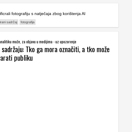
ificrali fotografiju s natječaja zbog korištenja AI
irani sadržaj
fotografija
analitiku može, za objavu u medijima - uz upozorenje
I sadržaju: Tko ga mora označiti, a tko može
varati publiku