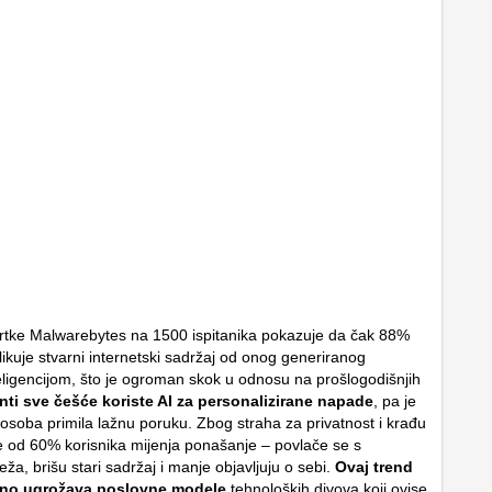
tvrtke Malwarebytes na 1500 ispitanika pokazuje da čak 88%
zlikuje stvarni internetski sadržaj od onog generiranog
ligencijom, što je ogroman skok u odnosu na prošlogodišnjih
ti sve češće koriste AI za personalizirane napade
, pa je
 osoba primila lažnu poruku. Zbog straha za privatnost i krađu
iše od 60% korisnika mijenja ponašanje – povlače se s
ža, brišu stari sadržaj i manje objavljuju o sebi.
Ovaj trend
ljno ugrožava poslovne modele
tehnoloških divova koji ovise