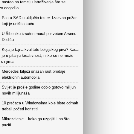
nastao na temelju istraživanja što se
vo dogodilo
Pas u SAD-u uključio toster. Izazvao požar
koji je uništio kuću
U Šibeniku izrađen mural posvećen Arsenu
Dediću
Koja je tajna kvalitete belgijskog piva? Kada
je u pitanju kreativnost, nitko se ne može
i s njima
Mercedes bilježi snažan rast prodaje
električnih automobila
Svijet je prošle godine dobio gotovo milijun
novih milijunaša
10 prečaca u Windowsima koje biste odmah
trebali početi koristiti
Mikrozelenje – kako ga uzgojiti i na što
paziti