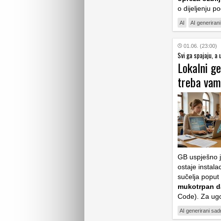
o dijeljenju p
AI
AI generirani
01.06. (23:00)
Svi ga spajaju, a 
Lokalni ge
treba vam 
GB uspješno j
ostaje instala
sučelja poput 
mukotrpan d
Code). Za ugod
AI generirani sad