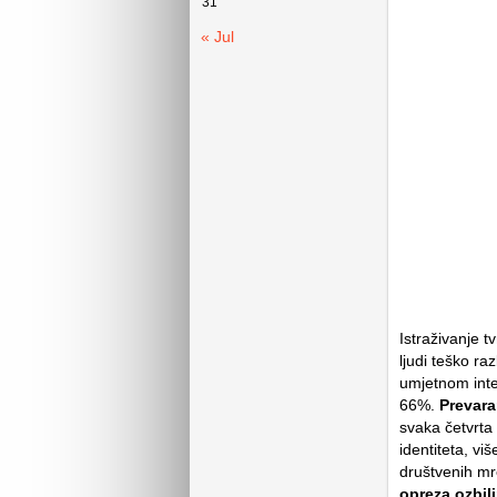
31
« Jul
Istraživanje 
ljudi teško ra
umjetnom inte
66%.
Prevaran
svaka četvrta
identiteta, v
društvenih mre
opreza ozbi