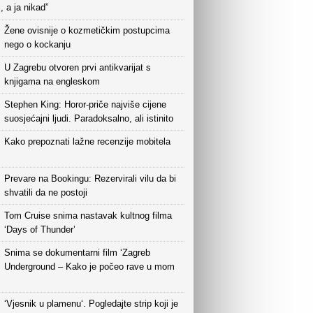
i, a ja nikad”
Žene ovisnije o kozmetičkim postupcima
nego o kockanju
U Zagrebu otvoren prvi antikvarijat s
knjigama na engleskom
Stephen King: Horor-priče najviše cijene
suosjećajni ljudi. Paradoksalno, ali istinito
Kako prepoznati lažne recenzije mobitela
Prevare na Bookingu: Rezervirali vilu da bi
shvatili da ne postoji
Tom Cruise snima nastavak kultnog filma
‘Days of Thunder’
Snima se dokumentarni film ‘Zagreb
Underground – Kako je počeo rave u mom
‘Vjesnik u plamenu‘. Pogledajte strip koji je