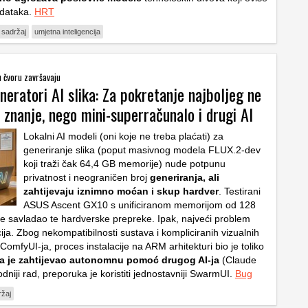
odataka.
HRT
 sadržaj
umjetna inteligencija
u čvoru završavaju
neratori AI slika: Za pokretanje najboljeg ne
znanje, nego mini-superračunalo i drugi AI
Lokalni AI modeli (oni koje ne treba plaćati) za
generiranje slika (poput masivnog modela FLUX.2-dev
koji traži čak 64,4 GB memorije) nude potpunu
privatnost i neograničen broj
generiranja, ali
zahtijevaju iznimno moćan i skup hardver
. Testirani
ASUS Ascent GX10 s unificiranom memorijom od 128
e savladao te hardverske prepreke. Ipak, najveći problem
cija. Zbog nekompatibilnosti sustava i kompliciranih vizualnih
ComfyUI-ja, proces instalacije na ARM arhitekturi bio je toliko
a je zahtijevao autonomnu pomoć drugog AI-ja
(Claude
niji rad, preporuka je koristiti jednostavniji SwarmUI.
Bug
ržaj