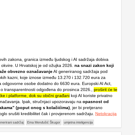
ih zakona, granica između ljudskog i AI sadržaja dobiva
 okvire. U Hrvatskoj je od ožujka 2026.
na snazi zakon koji
laže obvezno označavanje
AI generiranog sadržaja pod
sokih kazni, koje iznose između 13.270 i 132.720 eura za
 a odgovorne osobe dodatno do 6630 eura. Europski AI Act,
la o transparentnosti odgođena do prosinca 2026.,
proširit će te
ke i platforme, dok su obični građani
koji AI koriste privatno
načavanja. Ipak, stručnjaci upozoravaju na
opasnost od
akama” (poput onog s kolačićima)
, jer bi pretjerano
oglo srušiti kredibilitet čak i provjerenom sadržaju.
Netokracija
enerirani sadržaj
Ema Menđušić Škugor
umjetna inteligencija