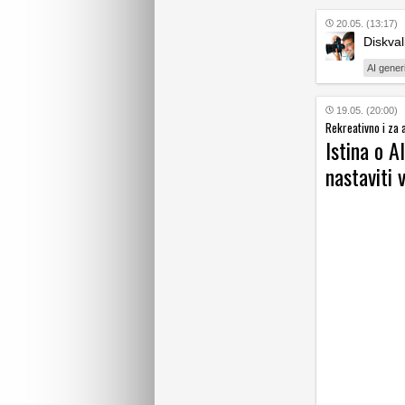
20.05. (13:17)
Diskval
AI gener
19.05. (20:00)
Rekreativno i za 
Istina o A
nastaviti 