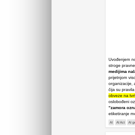
Uvođenjem nov
stroge pravne
medijima na
prijetnjom vi
organizacije,
čija su pravi
obveze na tvrt
oslobođeni oz
“zamora ozn
etiketiranje m
AI
AI Act
AI g