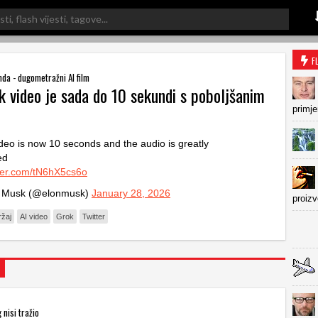
F
da - dugometražni AI film
k video je sada do 10 sekundi s poboljšanim
primje
deo is now 10 seconds and the audio is greatly
ed
tter.com/tN6hX5cs6o
 Musk (@elonmusk)
January 28, 2026
proiz
ržaj
AI video
Grok
Twitter
 nisi tražio