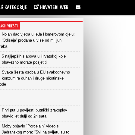
KATEGORIJE
HRVATSKI WEB
LASH VIJESTI
Nolan dao vjetra u leđa Homerovom djelu:
‘Odiseja’ prodana u više od milijun
raka
5 najljepših slapova u Hrvatskoj koje
obavezno morate posjetiti
Svaka šesta osoba u EU svakodnevno
konzumira duhan i druge nikotinske
vode
Prvi put u povijesti putnički zrakoplov
obavio let dulji od 24 sata
Moby objavio “Porcelain” video s
Jadranskog mora: “Svi na svijetu su to