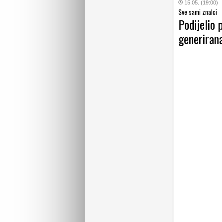
15.05. (19:00)
Sve sami znalci
Podijelio 
generirana