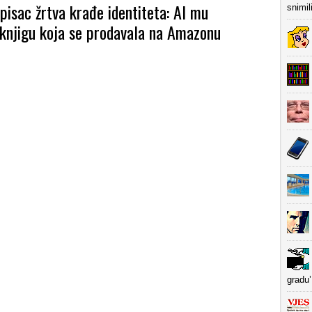
pisac žrtva krađe identiteta: AI mu
snimil
 knjigu koja se prodavala na Amazonu
gradu’