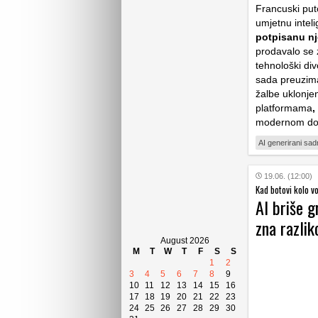
Francuski puto
umjetnu intel
potpisanu n
prodavalo se 
tehnološki div
sada preuzima
žalbe uklonje
platformama
,
modernom d
AI generirani sad
19.06. (12:00)
Kad botovi kolo v
AI briše g
zna razlik
August 2026
M
T
W
T
F
S
S
1
2
3
4
5
6
7
8
9
10
11
12
13
14
15
16
17
18
19
20
21
22
23
24
25
26
27
28
29
30