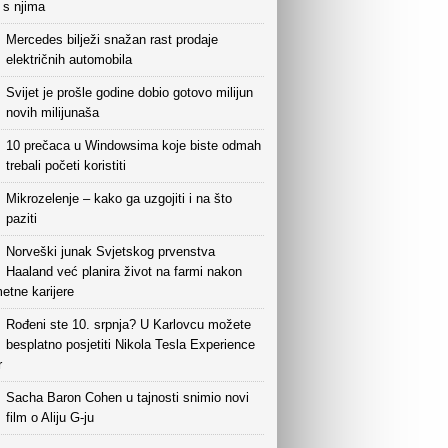
i s njima
Mercedes bilježi snažan rast prodaje
električnih automobila
Svijet je prošle godine dobio gotovo milijun
novih milijunaša
10 prečaca u Windowsima koje biste odmah
trebali početi koristiti
Mikrozelenje – kako ga uzgojiti i na što
paziti
Norveški junak Svjetskog prvenstva
Haaland već planira život na farmi nakon
etne karijere
Rođeni ste 10. srpnja? U Karlovcu možete
besplatno posjetiti Nikola Tesla Experience
r
Sacha Baron Cohen u tajnosti snimio novi
film o Aliju G-ju