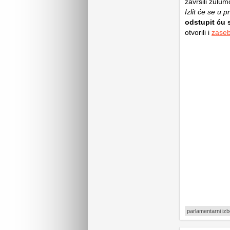
završili zulu
Izlit će se u p
odstupit ću 
otvorili i
zase
parlamentarni izb