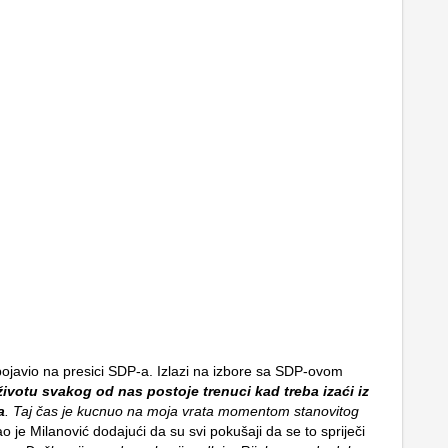
pojavio na presici SDP-a. Izlazi na izbore sa SDP-ovom
životu svakog od nas postoje trenuci kad treba izaći iz
a
. Taj čas je kucnuo na moja vrata momentom stanovitog
ao je Milanović dodajući da su svi pokušaji da se to spriječi