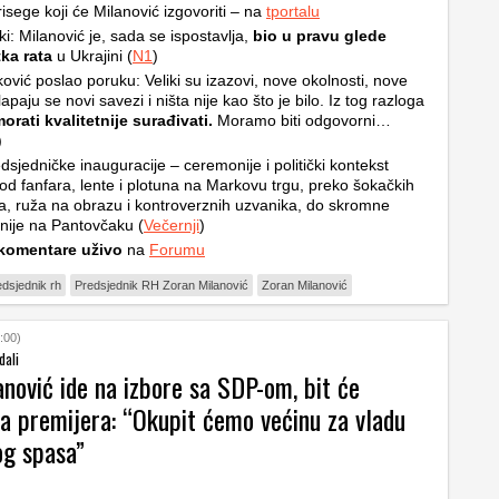
risege koji će Milanović izgovoriti – na
tportalu
i: Milanović je, sada se ispostavlja,
bio u pravu glede
ka rata
u Ukrajini (
N1
)
ović poslao poruku: Veliki su izazovi, nove okolnosti, nove
lapaju se novi savezi i ništa nije kao što je bilo. Iz tog razloga
rati kvalitetnije surađivati.
Moramo biti odgovorni…
)
dsjedničke inauguracije – ceremonije i politički kontekst
 od fanfara, lente i plotuna na Markovu trgu, preko šokačkih
, ruža na obrazu i kontroverznih uzvanika, do skromne
ije na Pantovčaku (
Večernji
)
komentare uživo
na
Forumu
edsjednik rh
Predsjednik RH Zoran Milanović
Zoran Milanović
:00)
dali
nović ide na izbore sa SDP-om, bit će
za premijera: “Okupit ćemo većinu za vladu
og spasa”