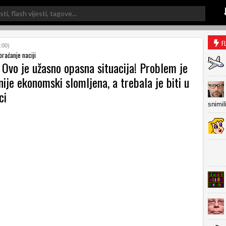
F
:00)
raćanje naciji
 Ovo je užasno opasna situacija! Problem je
nije ekonomski slomljena, a trebala je biti u
ci
snimil