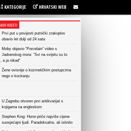
KATEGORIJE
HRVATSKI WEB
LASH VIJESTI
Prvi put u povijesti putnički zrakoplov
obavio let dulji od 24 sata
Moby objavio “Porcelain” video s
Jadranskog mora: “Svi na svijetu su to
i, a ja nikad”
Žene ovisnije o kozmetičkim postupcima
nego o kockanju
U Zagrebu otvoren prvi antikvarijat s
knjigama na engleskom
Stephen King: Horor-priče najviše cijene
suosjećajni ljudi. Paradoksalno, ali istinito