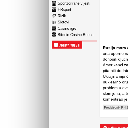
Sponzorirane vijesti
HRsport
Rizik
Slotovi
Casino igre
Bitcoin Casino Bonus
ARHIVA VIJESTI
Rusija mora 
ona uporno nas
donosili klju
Amerikanci za
pita niti dod
Ukrajina nij
nuklearno oru
problem u ovo
slomljena, a 
komentirao je
Predsjednik RH Z