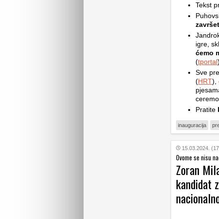
Tekst p
Puhovsk
završet
Jandrok
igre, sk
ćemo mo
(
tportal
Sve pre
(
HRT
),
pjesama
ceremon
Pratite
inauguracija
pr
15.03.2024. (17
Ovome se nisu na
Zoran Mila
kandidat 
nacionaln