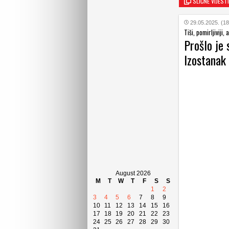
SLIČNE VIJESTI
29.05.2025. (18
Tiši, pomirljiviji, 
Prošlo je
Izostanak 
August 2026
M
T
W
T
F
S
S
1
2
3
4
5
6
7
8
9
10
11
12
13
14
15
16
17
18
19
20
21
22
23
24
25
26
27
28
29
30