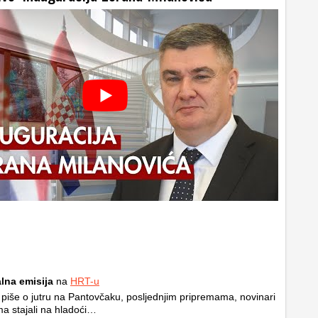
lna emisija
na
HRT-u
piše o jutru na Pantovčaku, posljednjim pripremama, novinari
ma stajali na hladoći…