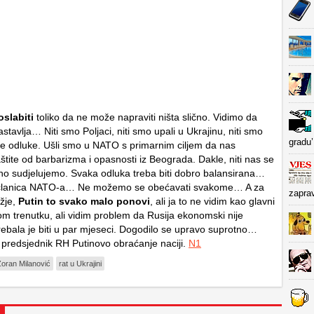
oslabiti
toliko da ne može napraviti ništa slično. Vidimo da
tavlja… Niti smo Poljaci, niti smo upali u Ukrajinu, niti smo
gradu’
čne odluke. Ušli smo u NATO s primarnim ciljem da nas
štite od barbarizma i opasnosti iz Beograda. Dakle, niti nas se
atno sudjelujemo. Svaka odluka treba biti dobro balansirana…
e članica NATO-a… Ne možemo se obećavati svakome… A za
zapra
žje,
Putin to svako malo ponovi
, ali ja to ne vidim kao glavni
m trenutku, ali vidim problem da Rusija ekonomski nije
trebala je biti u par mjeseci. Dogodilo se upravo suprotno…
 predsjednik RH Putinovo obraćanje naciji.
N1
oran Milanović
rat u Ukrajini