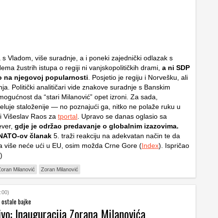
s Vladom, više suradnje, a i poneki zajednički odlazak s
ma žustrih istupa o regiji ni vanjskopolitičkih drami,
a ni SDP
ao na njegovoj popularnosti
. Posjetio je regiju i Norvešku, ali
a. Politički analitičari vide znakove suradnje s Banskim
 mogućnost da “stari Milanović” opet izroni. Za sada,
jeluje staloženije — no poznajući ga, nitko ne polaže ruku u
bi Višeslav Raos za
tportal
. Upravo se danas oglasio sa
ever,
gdje je održao predavanje o globalnim izazovima.
 NATO-ov članak
5. traži reakciju na adekvatan način te da
a više neće ući u EU, osim možda Crne Gore (
Index
). Ispričao
)
oran Milanović
Zoran Milanović
:00)
i ostale bajke
ivo: Inauguracija Zorana Milanovića