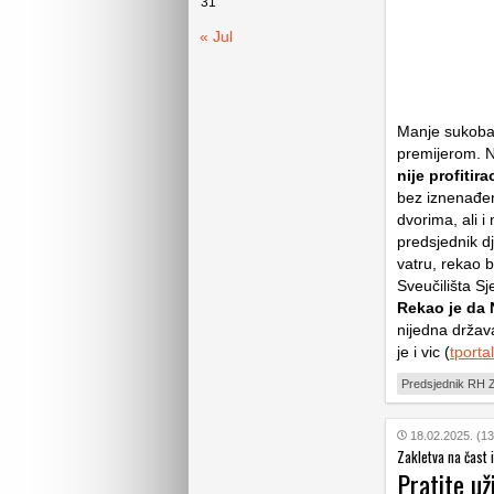
31
« Jul
Manje sukoba 
premijerom. Ne
nije profitir
bez iznenađenj
dvorima, ali i
predsjednik d
vatru, rekao 
Sveučilišta Sj
Rekao je da
nijedna držav
je i vic (
tportal
Predsjednik RH Z
18.02.2025. (13
Zakletva na čast 
Pratite už