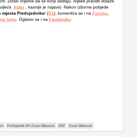
mom.
Došlo vrijeme da se konji sedlaju. Rijeke pravde dolaze.
roljeće.
Index
, kasnije je najavio: Nakon izborne pobjede
s mjesta Predsjednika
! (
N1
), komentira se i na
Forumu
,
bnu temu
. Oglasio se i na
Facebooku
.
ori
Predsjednik RH Zoran Milanović
SDP
Zoran Milanović