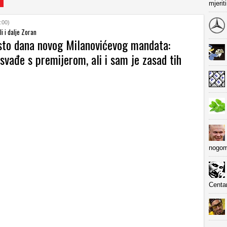
mjerit
:00)
ali i dalje Zoran
 sto dana novog Milanovićevog mandata:
svađe s premijerom, ali i sam je zasad tih
nogom
Centa