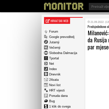
Search
for:
HRVATSKI WEB
21.09.2022. (13
Predsjednikovo ob
Milanović:
Forum
Google prevoditelj
da Rusija 
Jutarnji
par mjese
Večernji
Slobodna Dalmacija
Tportal
Net
Index
Dnevnik
24sata
Novi list
HRT vijesti
Ponuda dana
Bug
1 klik do svega