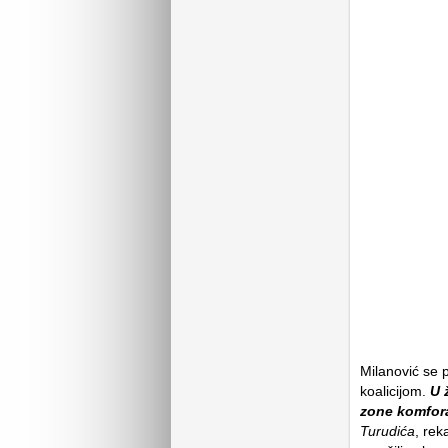
Milanović se 
koalicijom.
U 
zone komfor
Turudića
, rek