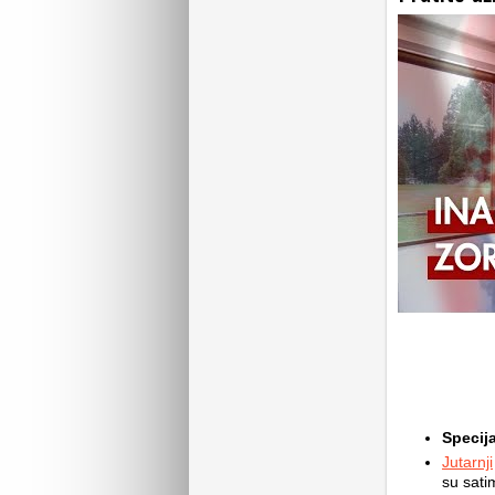
Specija
Jutarnji
su sati