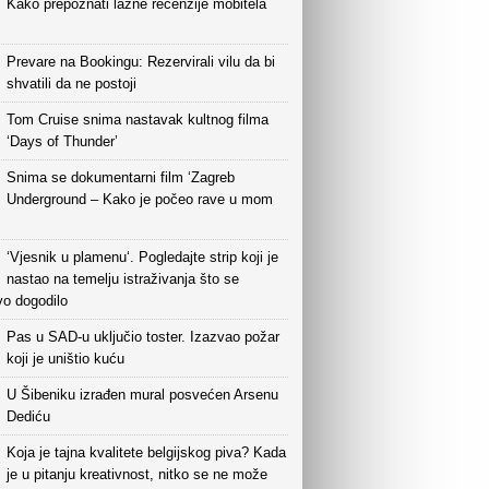
Kako prepoznati lažne recenzije mobitela
Prevare na Bookingu: Rezervirali vilu da bi
shvatili da ne postoji
Tom Cruise snima nastavak kultnog filma
‘Days of Thunder’
Snima se dokumentarni film ‘Zagreb
Underground – Kako je počeo rave u mom
‘Vjesnik u plamenu‘. Pogledajte strip koji je
nastao na temelju istraživanja što se
vo dogodilo
Pas u SAD-u uključio toster. Izazvao požar
koji je uništio kuću
U Šibeniku izrađen mural posvećen Arsenu
Dediću
Koja je tajna kvalitete belgijskog piva? Kada
je u pitanju kreativnost, nitko se ne može