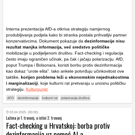
Interna prezentacija AfD-a otkriva strategiju namjernog
produbljivanja podjela kako bi stranka postala prihvatljiv partner
konzervativcima. Dokument pokazuje da
dezinformacije nisu
rezultat manjka informacija, već sredstvo političke
mobilizacije u podijeljenom društvu. Fact-checking i regulacija
često imaju ograničen učinak, pa čak i jačaju polarizaciju. AfD,
poput Trumpa i Bolsonara, koristi borbu protiv dezinformacija
kao dokaz “urote elita”. Iako ankete potvrđuju učinkovitost ove
taktike,
korijen problema leži u ekonomskim nejednakostima
i marginalizaciji
, koje kulturni rat pretvaraju u unosnu političku
strategiju.
Kulturpunkt
AFD
dezinformacije
kulturni rat
polarizacija društva
03.04.2025. (00:00)
Lažima je 1. travanj, a istini 2. travanj
Fact-checking u Hrvatskoj: borba protiv
dezinformacija uz pomoć AI-a