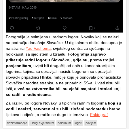
Fotografija je snimljena u radnom logoru Nováky koji se nalazi
na području današnje Slovačke. U digitalnom obliku dostupna je
na stranici
Yad Vashema
, svjetskog centra za sjećanje na
holokaust, sa sjedištem u Izraelu
. Fotografija zapravo
prikazuje radni logor u Slovačkoj, gdje su, prema trojici
povjesničara
, uvjeti bili drugačiji od onih u koncentracijskim
logorima kojima su upravljali nacisti. Logorom su upravljali
slovački pripadnici Hlinke, milicije koju je osnovala pronacistička
Slovačka narodna stranka, a ne pripadnici SS-a. Uvjeti nisu bili
loši, a
većina zatvorenika bili su vješti majstori i stolari koji
su radili u radionicama
.
Za razliku od logora Nováky, u tipičnim radnim logorima
koji su
vodili nacisti, zatvorenici su bili izloženi nedostatku hrane
,
lijekova i odjeće, a radilo se dugo i intenzivno.
Faktograf
dezinformacije
Drugi svjetski rat
holokaust
logori
povijest