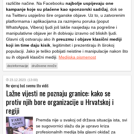
različite načine. Na Facebooku
najbolje uspijevaju one
kampanje koje su plaćene kao sponzorski sadržaj
, dok se
na Twitteru uspješno šire organske objave. Uz to, u zatvorenim
platformama i aplikacijama za razmjenu poruka (poput
WhatsAppa, Vibera) ljudi još lakše nasjedaju na pogrešne i
manipulativne objave jer ih dobivaju izravno od bliskih ljudi.
Glavni cilj ostvaruju ako ih
preuzmu i objave klasični mediji
koji im time daju kisik
, legitimitet i prezentiraju ih širokoj
populaciji. Jako je teško pobijati neistine i manipulacije nakon što
su ih objavili klasični mediji.
Medijska pismenost
dezinformacije
društvene mreže
23.12.2023. (13:00)
Ne vjeruj baš svemu što vidiš
Lažne vijesti ne poznaju granice: kako se
protiv njih bore organizacije u Hrvatskoj i
regiji
Premda nije u svakoj od država situacija ista, svi
se sugovornici slažu da je upravo kriza
profesionalnih medija bila glavni okidač za