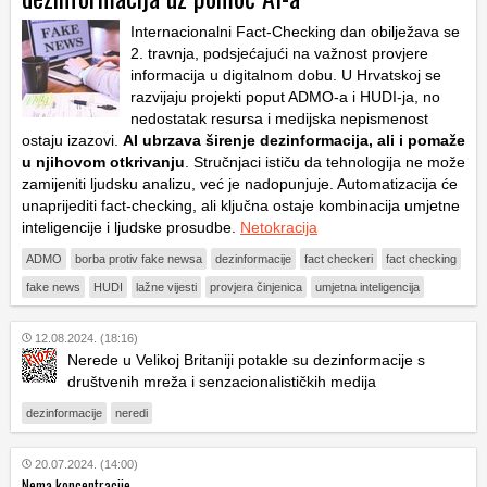
Internacionalni Fact-Checking dan obilježava se
2. travnja, podsjećajući na važnost provjere
informacija u digitalnom dobu. U Hrvatskoj se
razvijaju projekti poput ADMO-a i HUDI-ja, no
nedostatak resursa i medijska nepismenost
ostaju izazovi.
AI ubrzava širenje dezinformacija, ali i pomaže
u njihovom otkrivanju
. Stručnjaci ističu da tehnologija ne može
zamijeniti ljudsku analizu, već je nadopunjuje. Automatizacija će
unaprijediti fact-checking, ali ključna ostaje kombinacija umjetne
inteligencije i ljudske prosudbe.
Netokracija
ADMO
borba protiv fake newsa
dezinformacije
fact checkeri
fact checking
fake news
HUDI
lažne vijesti
provjera činjenica
umjetna inteligencija
12.08.2024. (18:16)
Nerede u Velikoj Britaniji potakle su dezinformacije s
društvenih mreža i senzacionalističkih medija
dezinformacije
neredi
20.07.2024. (14:00)
Nema koncentracije