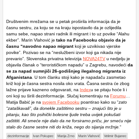
Društvenim mrežama se u petak proširila informacija da je
časnu sestru, za koju se na kraju ispostavilo da je ozlijedila
samu sebe, napao strani radnik ili migrant i to uz povike “Alahu
ekber”. Marin Vlahović je
tako na Facebooku objavio da je
časnu “navodno napao migrant
koji je uzvikivao vjerske
povike”. Pozivao se na “neslužbeni izvor koji ga nikada nije
prevario”. Slovenska privatna televizija
NOVA24TV
u nedjelju je
objavila članak o “terorističkom napadu” u Zagrebu, navodeći
da
se za napad sumnjiči 26-godišnjeg ilegalnog migranta iz
Afganistana
. U tom članku stoji kako je napadaču zasmetao
križ koji je časna sestra nosila oko vrata. Časna sestra će zbog
lažne prijave kazneno odgovarati, na
Index
u se pitaju hoće li i
oni koji su širili dezinformacije. Slučaj komentiraju na
Forumu
…
Matija Babić je na
svojem Facebooku
poantirao kako su “
zato
“zataškavali”, da donekle zaštitimo sestru – znajući što je u
pitanju, kao što psihički bolesne ljude treba uvijek pokušati
zaštititi. Ali smeće nije dalo da ne forsiramo priču, jer smeću nije
stalo do časne sestre niti do križa, nego do sijanja mržnje.
“
dezinformacije
Ivan Pokupec
Marija Zrno
Marin Vlahović
Velimir Bujanec