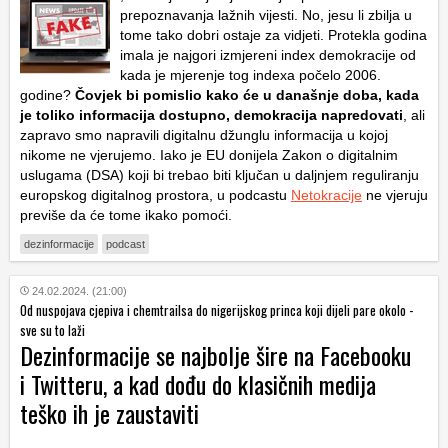
prepoznavanja lažnih vijesti. No, jesu li zbilja u
tome tako dobri ostaje za vidjeti. Protekla godina
imala je najgori izmjereni index demokracije od
kada je mjerenje tog indexa počelo 2006.
godine?
Čovjek bi pomislio kako će u današnje doba, kada
je toliko informacija dostupno, demokracija napredovati
, ali
zapravo smo napravili digitalnu džunglu informacija u kojoj
nikome ne vjerujemo. Iako je EU donijela Zakon o digitalnim
uslugama (DSA) koji bi trebao biti ključan u daljnjem reguliranju
europskog digitalnog prostora, u podcastu
Netokracije
ne vjeruju
previše da će tome ikako pomoći.
dezinformacije
podcast
24.02.2024. (21:00)
Od nuspojava cjepiva i chemtrailsa do nigerijskog princa koji dijeli pare okolo -
sve su to laži
Dezinformacije se najbolje šire na Facebooku
i Twitteru, a kad dođu do klasičnih medija
teško ih je zaustaviti