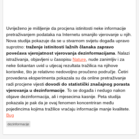
Uvriježeno je mišljenje da procjena istinitosti neke informacije
pretraživanjem podataka na Internetu smanjilo vjerovanje u njih.
Nova studija pokazuje da se u stvarnom svijetu događa upravo
suprotno:
traženje istinitosti lažnih članaka zapravo
povećava vjerojatnost vjerovanja dezinformacijama
. Nalazi
istraživanja, objavljeni u časopisu
Nature
, nude zanimljiv i za
neke šokantan uvid u utjecaj rezultata tražilica na njihove
korisnike, što je relativno nedovoljno proučeno područje. Četiri
provedena eksperimenta pokazala su da online pretraživanje
radi procjene vijesti
dovodi do statistički značajnog porasta
vjerovanja u dezinformacije
. To se događa i nedugo nakon
objave dezinformacija, ali i mjesecima kasnije. Peta studija
pokazala je pak da je ovaj fenomen koncentriran među
pojedincima kojima tražilice vraćaju informacije manje kvalitete.
Bug
dezinformacije