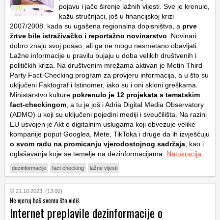
pojavu i jače širenje lažnih vijesti. Sve je krenulo,
kažu stručnjaci, još u financijskoj krizi
2007/2008. kada su ugašena regionalna dopisništva, a
prve
žrtve bile istraživačko i reportažno novinarstvo
. Novinari
dobro znaju svoj posao, ali ga ne mogu nesmetano obavljati.
Lažne informacije u pravilu bujaju u doba velikih društvenih i
političkih kriza. Na društvenim mrežama aktivan je Metin Third-
Party Fact-Checking program za provjeru informacija, a u što su
uključeni Faktograf i Istinomer, iako su i oni skloni greškama.
Ministarstvo kulture
pokrenulo je 12 projekata s tematskim
fact-checkingom
, a tu je još i Adria Digital Media Observatory
(ADMO) u koji su uključeni pojedini mediji i sveučilišta. Na razini
EU usvojen je Akt o digitalnim uslugama koji obvezuje velike
kompanije poput Googlea, Mete, TikToka i druge da ih izvješćuju
o svom radu na promicanju vjerodostojnog sadržaja
, kao i
oglašavanja koje se temelje na dezinformacijama.
Netokracija
dezinformacije
fact checking
lažne vijesti
21.10.2023. (13:00)
Ne vjeruj baš svemu što vidiš
Internet preplavile dezinformacije o