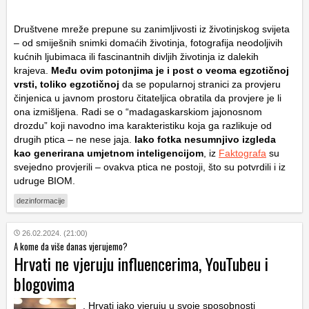
Društvene mreže prepune su zanimljivosti iz životinjskog svijeta
– od smiješnih snimki domaćih životinja, fotografija neodoljivih
kućnih ljubimaca ili fascinantnih divljih životinja iz dalekih
krajeva.
Među ovim potonjima je i post o veoma egzotičnoj
vrsti, toliko egzotičnoj
da se popularnoj stranici za provjeru
činjenica u javnom prostoru čitateljica obratila da provjere je li
ona izmišljena. Radi se o “madagaskarskiom jajonosnom
drozdu” koji navodno ima karakteristiku koja ga razlikuje od
drugih ptica – ne nese jaja.
Iako fotka nesumnjivo izgleda
kao generirana umjetnom inteligencijom
, iz
Faktografa
su
svejedno provjerili – ovakva ptica ne postoji, što su potvrdili i iz
udruge BIOM.
dezinformacije
26.02.2024. (21:00)
A kome da više danas vjerujemo?
Hrvati ne vjeruju influencerima, YouTubeu i
blogovima
, Hrvati jako vjeruju u svoje sposobnosti