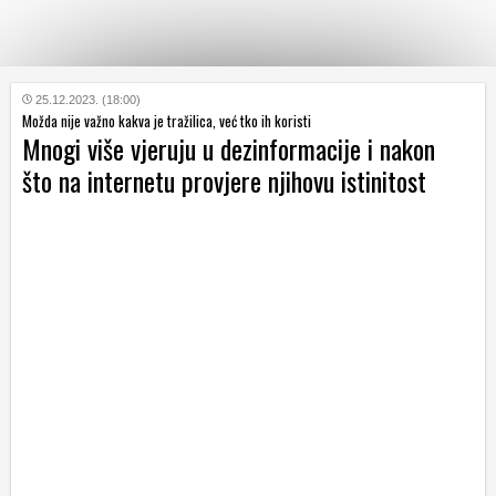
KATEGORIJE
25.12.2023. (18:00)
Možda nije važno kakva je tražilica, već tko ih koristi
Mnogi više vjeruju u dezinformacije i nakon
HRVATSKI
što na internetu provjere njihovu istinitost
WEB