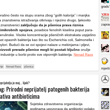
gradu’
 brašno često na stupu srama zbog “golih kalorija” i manjka
 znanstvena istraživanja otkrivaju i njezino drugo, ljekovito
zapra
ki znanstvenici
zaključuju da je pšenica prava riznica
timikrobnih spojeva
, posebice fenolnih kiselina poput para-
ferulinske. Visoke koncentracije pšeničnih ekstrakata uspješno
ast opasnih bakterija kao što su
Escherichia coli
,
Salmonella
i
ylori
. Budući da se ovi spojevi nalaze u mekinjama i pljevi,
roizvodi prerade pšenice mogli bi postati ključno
oružje
ndustrije u borbi protiv sve otpornijih bakterija.
Nenad Raos
ije
Nenad Raos
pšenica
mjerit
prijatelja je moj... lijek?
g: Prirodni neprijatelj patogenih bakterija
ativa antibioticima
Svjetska zdravstvena organizacija
godinama upozorava da antibiotici polako