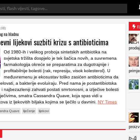
F
:08)
ag na hladnu
evni lijekovi suzbiti krizu s antibioticima
prodaj
Od 1980-ih i velikog proboja sintetskih antibiotika na
svjetska tržišta dospjelo je tek šačica novih, a suvremena
farmakologija okreće se preparatima za dugotrajnije i
profitabilnije bolesti (rak, represiju, visok kolesterol). U
primje
međuvremenu je ekosustav toliko zasićen antibioticima da
jelovati, a bakterije evoluiraju. Pred nama je postantibiotska
 i najbezazleniji zahvati postati smrtonosni, a izlječive bolesti
ječivima, smatra Cassandra Quave, koja spas vidi u
ekova iz ljekovitih biljaka kojima se lječilo u davnini.
NY Times
andra Quave
liječenje
lijekovi
proiz