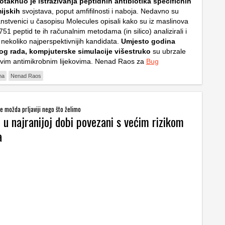
otaknuo je istraživanja peptidnih antibiotika specifičnih
ijskih
svojstava, poput amfifilnosti i naboja. Nedavno su
anstvenici u časopisu Molecules opisali kako su iz maslinova
 2751 peptid te ih računalnim metodama (in silico) analizirali i
a nekoliko najperspektivnijih kandidata.
Umjesto godina
kog rada, kompjuterske simulacije višestruko
su ubrzale
vim antimikrobnim lijekovima. Nenad Raos za
Bug
na
Nenad Raos
e možda prljaviji nego što želimo
i u najranijoj dobi povezani s većim rizikom
a