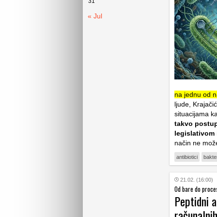
31
« Jul
na jednu od na
ljude, Krajači
situacijama ka
takvo postu
legislativom
način ne može
antibiotici
bakter
21.02. (16:00)
Od bare do proce
Peptidni a
računalnih