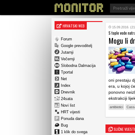
Search
for:
HRVATSKI WEB
15.09.2016. (21
S tople vode natr
Mogu li dr
Forum
Google prevoditelj
Jutarnji
Večernji
Slobodna Dalmacija
Tportal
Net
oni prestaju d
Index
era, u kojoj će
Dnevnik
ponovno neizl
ekstrakciji lij
24sata
Novi list
antibiotici
Cass
HRT vijesti
Ponuda dana
Bug
SLIČNE VIJESTI
1 klik do svega