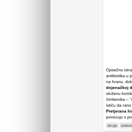
Opsežno istra
antibiotika u 
na hranu, dok 
dojenačkoj d
složenu kombi
čimbenika – “
ističu da rano
Pretjerana h
povezuju s po
alergije
antibioti