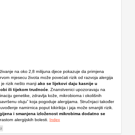
živanje na oko 2,8 milijuna djece pokazuje da primjena
prvom mjesecu života može povećati rizik od razvoja alergija
je rizik nešto manji
ako se lijekovi daju kasnije u
obi ili tijekom trudnoće
. Znanstvenici upozoravaju na
naciju genetike, zdravlja kože, mikrobioma i okolišnih
savršenu oluju” koja pogoduje alergijama. Stručnjaci također
 uvođenje namirnica poput kikirikija i jaja može smanjiti rizik.
igijena i smanjena izloženost mikrobima dodatno se
rastom alergijskih bolesti.
Index
ci