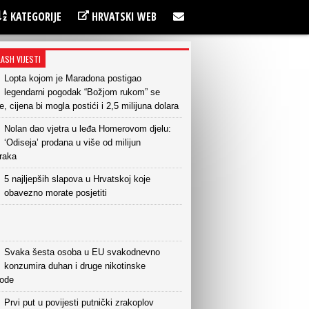
KATEGORIJE
HRVATSKI WEB
LASH VIJESTI
Lopta kojom je Maradona postigao
legendarni pogodak “Božjom rukom” se
e, cijena bi mogla postići i 2,5 milijuna dolara
Nolan dao vjetra u leđa Homerovom djelu:
‘Odiseja’ prodana u više od milijun
raka
5 najljepših slapova u Hrvatskoj koje
obavezno morate posjetiti
Svaka šesta osoba u EU svakodnevno
konzumira duhan i druge nikotinske
vode
Prvi put u povijesti putnički zrakoplov