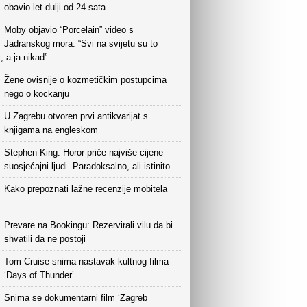
obavio let dulji od 24 sata
Moby objavio “Porcelain” video s
Jadranskog mora: “Svi na svijetu su to
i, a ja nikad”
Žene ovisnije o kozmetičkim postupcima
nego o kockanju
U Zagrebu otvoren prvi antikvarijat s
knjigama na engleskom
Stephen King: Horor-priče najviše cijene
suosjećajni ljudi. Paradoksalno, ali istinito
Kako prepoznati lažne recenzije mobitela
Prevare na Bookingu: Rezervirali vilu da bi
shvatili da ne postoji
Tom Cruise snima nastavak kultnog filma
‘Days of Thunder’
Snima se dokumentarni film ‘Zagreb