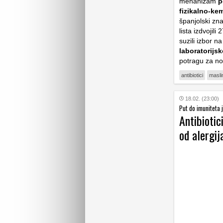
mehanizam
p
fizikalno-kem
španjolski zn
lista izdvojili
suzili izbor n
laboratorijs
potragu za no
antibiotici
masli
18.02. (23:00)
Put do imuniteta j
Antibiotic
od alergij