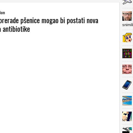
alom
prerade pšenice mogao bi postati nova
snimil
a antibiotike