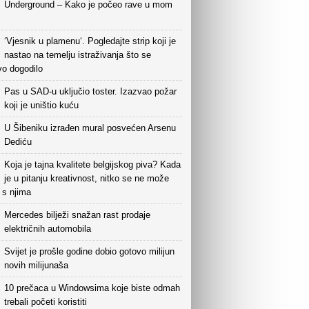
Underground – Kako je počeo rave u mom
‘Vjesnik u plamenu‘. Pogledajte strip koji je
nastao na temelju istraživanja što se
vo dogodilo
Pas u SAD-u uključio toster. Izazvao požar
koji je uništio kuću
U Šibeniku izrađen mural posvećen Arsenu
Dediću
Koja je tajna kvalitete belgijskog piva? Kada
je u pitanju kreativnost, nitko se ne može
i s njima
Mercedes bilježi snažan rast prodaje
električnih automobila
Svijet je prošle godine dobio gotovo milijun
novih milijunaša
10 prečaca u Windowsima koje biste odmah
trebali početi koristiti