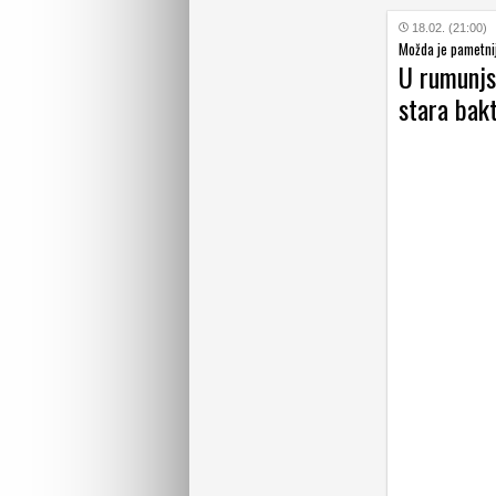
18.02. (21:00)
Možda je pametni
U rumunjsk
stara bakt