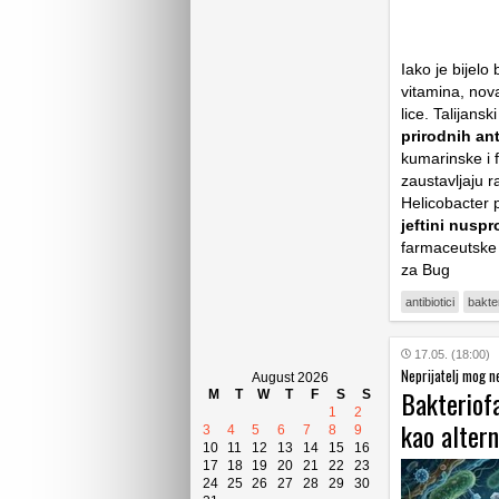
Iako je bijelo
vitamina, nova
lice. Talijans
prirodnih an
kumarinske i 
zaustavljaju r
Helicobacter p
jeftini nusp
farmaceutske i
za Bug
antibiotici
bakter
17.05. (18:00)
Neprijatelj mog ne
August 2026
Bakteriofa
M
T
W
T
F
S
S
1
2
kao altern
3
4
5
6
7
8
9
10
11
12
13
14
15
16
17
18
19
20
21
22
23
24
25
26
27
28
29
30