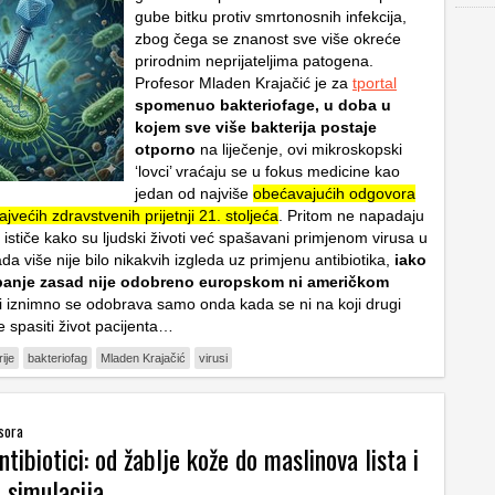
gube bitku protiv smrtonosnih infekcija,
zbog čega se znanost sve više okreće
prirodnim neprijateljima patogena.
Profesor Mladen Krajačić je za
tportal
spomenuo bakteriofage, u doba u
kojem sve više bakterija postaje
otporno
na liječenje, ovi mikroskopski
‘lovci’ vraćaju se u fokus medicine kao
jedan od najviše
obećavajućih odgovora
jvećih zdravstvenih prijetnji 21. stoljeća
. Pritom ne napadaju
ć ističe kako su ljudski životi već spašavani primjenom virusa u
da više nije bilo nikakvih izgleda uz primjenu antibiotika,
iako
panje zasad nije odobreno europskom ni američkom
i iznimno se odobrava samo onda kada se ni na koji drugi
 spasiti život pacijenta…
ije
bakteriofag
Mladen Krajačić
virusi
sora
ntibiotici: od žablje kože do maslinova lista i
 simulacija