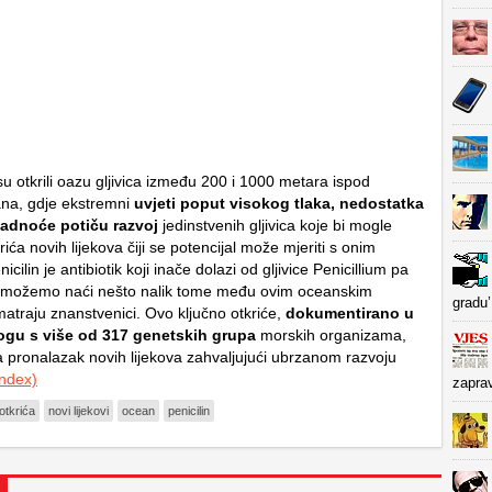
u otkrili oazu gljivica između 200 i 1000 metara ispod
ana, gdje ekstremni
uvjeti poput visokog tlaka, nedostatka
hladnoće potiču razvoj
jedinstvenih gljivica koje bi mogle
rića novih lijekova čiji se potencijal može mjeriti s onim
nicilin je antibiotik koji inače dolazi od gljivice Penicillium pa
možemo naći nešto nalik tome među ovim oceanskim
gradu’
matraju znanstvenici. Ovo ključno otkriće,
dokumentirano u
gu s više od 317 genetskih grupa
morskih organizama,
 pronalazak novih lijekova zahvaljujući ubrzanom razvoju
Index)
zapra
otkrića
novi lijekovi
ocean
penicilin