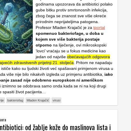
godinama upozorava da antibiotici polako
gube bitku protiv smrtonosnih infekcija,
zbog čega se znanost sve više okreće
prirodnim neprijateljima patogena.
Profesor Mladen Krajačić je za
tportal
spomenuo bakteriofage, u doba u
kojem sve više bakterija postaje
otporno
na liječenje, ovi mikroskopski
‘lovci’ vraćaju se u fokus medicine kao
jedan od najviše
obećavajućih odgovora
jvećih zdravstvenih prijetnji 21. stoljeća
. Pritom ne napadaju
ć ističe kako su ljudski životi već spašavani primjenom virusa u
da više nije bilo nikakvih izgleda uz primjenu antibiotika,
iako
panje zasad nije odobreno europskom ni američkom
i iznimno se odobrava samo onda kada se ni na koji drugi
 spasiti život pacijenta…
ije
bakteriofag
Mladen Krajačić
virusi
sora
ntibiotici: od žablje kože do maslinova lista i