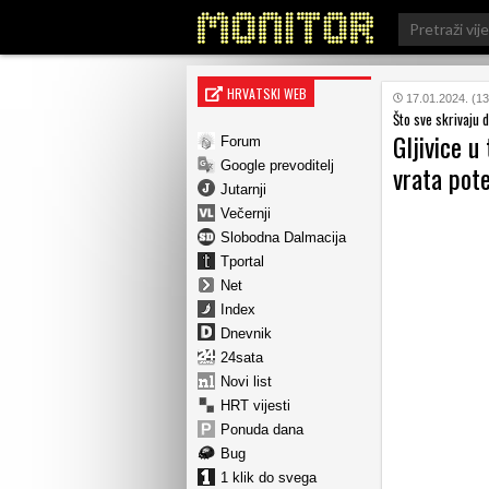
Search
for:
HRVATSKI WEB
17.01.2024. (13
Što sve skrivaju 
Gljivice u
Forum
Google prevoditelj
vrata pote
Jutarnji
Večernji
Slobodna Dalmacija
Tportal
Net
Index
Dnevnik
24sata
Novi list
HRT vijesti
Ponuda dana
Bug
1 klik do svega