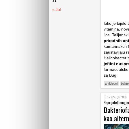
31
« Jul
Iako je bijelo
vitamina, nova
lice. Talijans
prirodnih an
kumarinske i 
zaustavljaju r
Helicobacter p
jeftini nusp
farmaceutske i
za Bug
antibiotici
bakter
17.05. (18:00)
Neprijatelj mog ne
Bakteriofa
kao altern