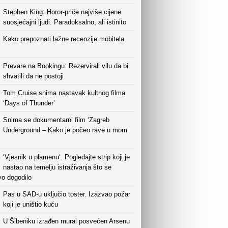
Stephen King: Horor-priče najviše cijene
suosjećajni ljudi. Paradoksalno, ali istinito
Kako prepoznati lažne recenzije mobitela
Prevare na Bookingu: Rezervirali vilu da bi
shvatili da ne postoji
Tom Cruise snima nastavak kultnog filma
‘Days of Thunder’
Snima se dokumentarni film ‘Zagreb
Underground – Kako je počeo rave u mom
‘Vjesnik u plamenu‘. Pogledajte strip koji je
nastao na temelju istraživanja što se
vo dogodilo
Pas u SAD-u uključio toster. Izazvao požar
koji je uništio kuću
U Šibeniku izrađen mural posvećen Arsenu