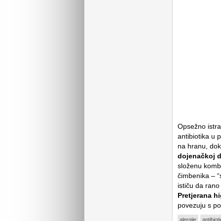
Opsežno istra
antibiotika u 
na hranu, dok 
dojenačkoj d
složenu kombi
čimbenika – “
ističu da rano
Pretjerana h
povezuju s po
alergije
antibioti