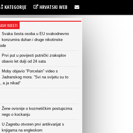
KATEGORIJE
HRVATSKI WEB
LASH VIJESTI
Svaka šesta osoba u EU svakodnevno
konzumira duhan i druge nikotinske
vode
Prvi put u povijesti putnički zrakoplov
obavio let dulji od 24 sata
Moby objavio “Porcelain” video s
Jadranskog mora: “Svi na svijetu su to
i, a ja nikad”
Žene ovisnije o kozmetičkim postupcima
nego o kockanju
U Zagrebu otvoren prvi antikvarijat s
knjigama na engleskom