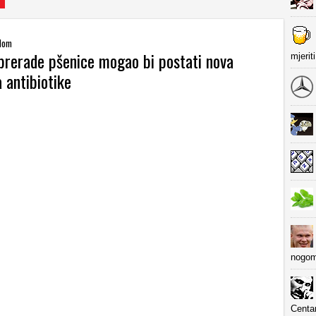
alom
prerade pšenice mogao bi postati nova
mjerit
a antibiotike
nogom
Centa