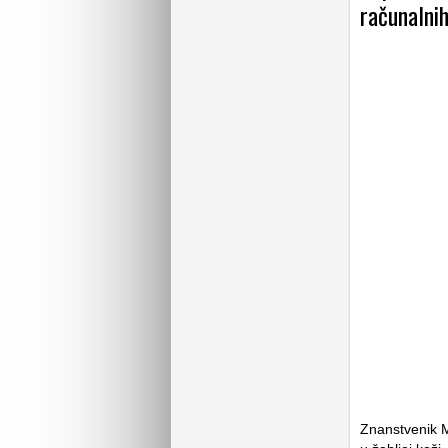
računalnih
Znanstvenik M