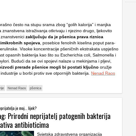
 brašno često na stupu srama zbog “golih kalorija” i manjka
 znanstvena istraživanja otkrivaju i njezino drugo, ljekovito
ki znanstvenici
zaključuju da je pšenica prava riznica
timikrobnih spojeva
, posebice fenolnih kiselina poput para-
ferulinske. Visoke koncentracije pšeničnih ekstrakata uspješno
ast opasnih bakterija kao što su
Escherichia coli
,
Salmonella
i
ylori
. Budući da se ovi spojevi nalaze u mekinjama i pljevi,
roizvodi prerade pšenice mogli bi postati ključno
oružje
ndustrije u borbi protiv sve otpornijih bakterija.
Nenad Raos
ije
Nenad Raos
pšenica
prijatelja je moj... lijek?
g: Prirodni neprijatelj patogenih bakterija
ativa antibioticima
Svjetska zdravstvena organizacija