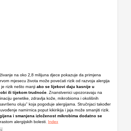
živanje na oko 2,8 milijuna djece pokazuje da primjena
prvom mjesecu života može povećati rizik od razvoja alergija
je rizik nešto manji
ako se lijekovi daju kasnije u
obi ili tijekom trudnoće
. Znanstvenici upozoravaju na
naciju genetike, zdravlja kože, mikrobioma i okolišnih
savršenu oluju” koja pogoduje alergijama. Stručnjaci također
 uvođenje namirnica poput kikirikija i jaja može smanjiti rizik.
igijena i smanjena izloženost mikrobima dodatno se
rastom alergijskih bolesti.
Index
ci