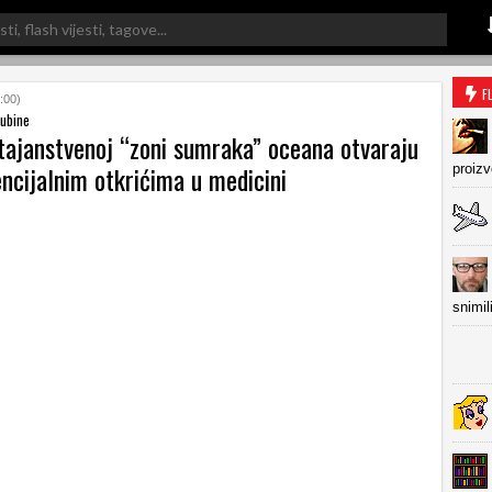
F
:00)
dubine
 tajanstvenoj “zoni sumraka” oceana otvaraju
ncijalnim otkrićima u medicini
proiz
snimil