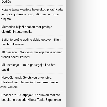
Dediću
Koja je tajna kvalitete belgijskog piva? Kada
je u pitanju kreativnost, nitko se ne može
i s njima
Mercedes bilježi snažan rast prodaje
električnih automobila
Svijet je prošle godine dobio gotovo milijun
novih milijunaša
10 prečaca u Windowsima koje biste odmah
trebali početi koristiti
Mikrozelenje – kako ga uzgojiti i na što
paziti
Norveški junak Svjetskog prvenstva
Haaland već planira život na farmi nakon
etne karijere
Rođeni ste 10. srpnja? U Karlovcu možete
besplatno posjetiti Nikola Tesla Experience
r