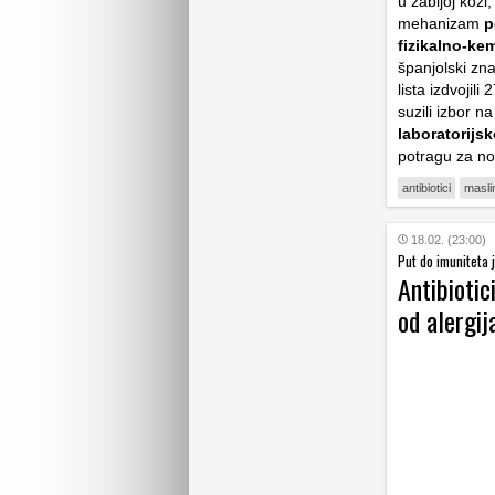
u žabljoj koži
mehanizam
p
fizikalno-kem
španjolski zn
lista izdvojili
suzili izbor n
laboratorijs
potragu za no
antibiotici
masli
18.02. (23:00)
Put do imuniteta j
Antibiotic
od alergij