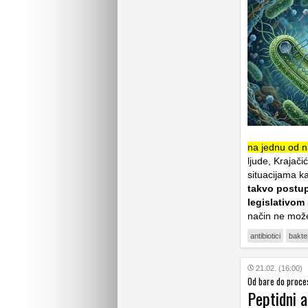
na jednu od na
ljude, Krajači
situacijama ka
takvo postu
legislativom
način ne može
antibiotici
bakter
21.02. (16:00)
Od bare do proce
Peptidni a