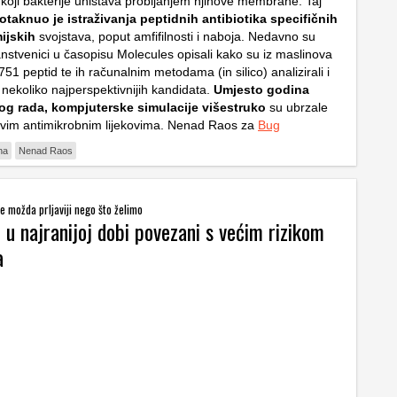
, koji bakterije uništava probijanjem njihove membrane. Taj
otaknuo je istraživanja peptidnih antibiotika specifičnih
ijskih
svojstava, poput amfifilnosti i naboja. Nedavno su
anstvenici u časopisu Molecules opisali kako su iz maslinova
 2751 peptid te ih računalnim metodama (in silico) analizirali i
a nekoliko najperspektivnijih kandidata.
Umjesto godina
kog rada, kompjuterske simulacije višestruko
su ubrzale
vim antimikrobnim lijekovima. Nenad Raos za
Bug
na
Nenad Raos
e možda prljaviji nego što želimo
i u najranijoj dobi povezani s većim rizikom
a