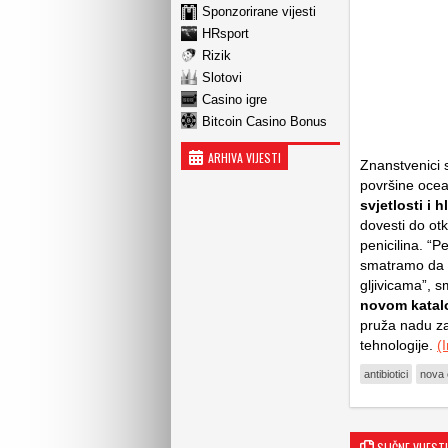
Sponzorirane vijesti
HRsport
Rizik
Slotovi
Casino igre
Bitcoin Casino Bonus
ARHIVA VIJESTI
Znanstvenici s
površine oce
svjetlosti i 
dovesti do otk
penicilina. “Pe
smatramo da 
gljivicama”, s
novom katalo
pruža nadu za
tehnologije.
(
antibiotici
nova 
SLIČNE VIJESTI