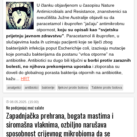
U članku objavljenom u časopisu Nature
Antimicrobials and Resistance, znanstvenici sa
sveučilišta Južne Australije objavili su da
paracetamol i ibuprofen “jačaju” antimikrobnu
otpornost,
koju su opisali kao “svjetsku
prijetnju javnom zdravstvu”
. Paracetamol ili ibuprofen, u
slučajevima kada ih uzimaju pacijenti koje se liječi zbog
bakterijskih infekcija poput Escherichije coli, izazivaju mutacije
koje pomažu bakterijama da postanu “vrloa otporne” na
antibiotike. Antibiotici su dugo bili ključni
u borbi protiv zaraznih
bolesti, no njihova prekomjerna uporaba
i zloporaba su
doveli do globalnog porasta bakterija otpornih na antibiotike,
kažu…
HRT
analgetici
antibiotici
bakterije
lijekovi protiv bolova
Tablete protiv bolova
08.05.2025. (15:00)
Ne podcjenjuj moć salate
Zapadnjačka prehrana, bogata mastima i
siromašna vlaknima, ozbiljno narušava
sposobnost crijevnog mikrobioma da se