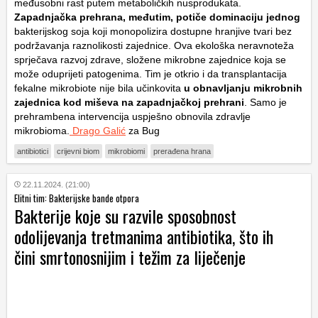
međusobni rast putem metaboličkih nusprodukata.
Zapadnjačka prehrana, međutim, potiče dominaciju jednog
bakterijskog soja koji monopolizira dostupne hranjive tvari bez
podržavanja raznolikosti zajednice. Ova ekološka neravnoteža
sprječava razvoj zdrave, složene mikrobne zajednice koja se
može oduprijeti patogenima. Tim je otkrio i da transplantacija
fekalne mikrobiote nije bila učinkovita
u obnavljanju mikrobnih
zajednica kod miševa na zapadnjačkoj prehrani
. Samo je
prehrambena intervencija uspješno obnovila zdravlje
mikrobioma.
Drago Galić
za Bug
antibiotici
crijevni biom
mikrobiomi
prerađena hrana
22.11.2024. (21:00)
Elitni tim: Bakterijske bande otpora
Bakterije koje su razvile sposobnost
odolijevanja tretmanima antibiotika, što ih
čini smrtonosnijim i težim za liječenje