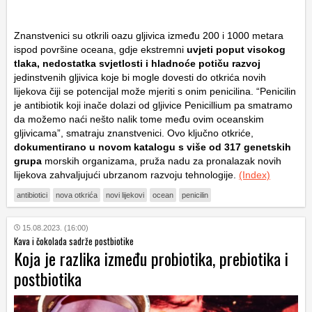
Znanstvenici su otkrili oazu gljivica između 200 i 1000 metara
ispod površine oceana, gdje ekstremni
uvjeti poput visokog
tlaka, nedostatka svjetlosti i hladnoće potiču razvoj
jedinstvenih gljivica koje bi mogle dovesti do otkrića novih
lijekova čiji se potencijal može mjeriti s onim penicilina. “Penicilin
je antibiotik koji inače dolazi od gljivice Penicillium pa smatramo
da možemo naći nešto nalik tome među ovim oceanskim
gljivicama”, smatraju znanstvenici. Ovo ključno otkriće,
dokumentirano u novom katalogu s više od 317 genetskih
grupa
morskih organizama, pruža nadu za pronalazak novih
lijekova zahvaljujući ubrzanom razvoju tehnologije.
(Index)
antibiotici
nova otkrića
novi lijekovi
ocean
penicilin
15.08.2023. (16:00)
Kava i čokolada sadrže postbiotike
Koja je razlika između probiotika, prebiotika i
postbiotika