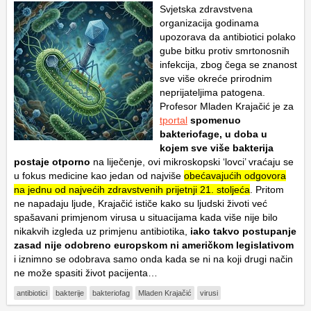
Svjetska zdravstvena
organizacija godinama
upozorava da antibiotici polako
gube bitku protiv smrtonosnih
infekcija, zbog čega se znanost
sve više okreće prirodnim
neprijateljima patogena.
Profesor Mladen Krajačić je za
tportal
spomenuo
bakteriofage, u doba u
kojem sve više bakterija
postaje otporno
na liječenje, ovi mikroskopski ‘lovci’ vraćaju se
u fokus medicine kao jedan od najviše
obećavajućih odgovora
na jednu od najvećih zdravstvenih prijetnji 21. stoljeća
. Pritom
ne napadaju ljude, Krajačić ističe kako su ljudski životi već
spašavani primjenom virusa u situacijama kada više nije bilo
nikakvih izgleda uz primjenu antibiotika,
iako takvo postupanje
zasad nije odobreno europskom ni američkom legislativom
i iznimno se odobrava samo onda kada se ni na koji drugi način
ne može spasiti život pacijenta…
antibiotici
bakterije
bakteriofag
Mladen Krajačić
virusi