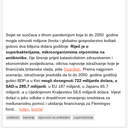
Svijet se suočava s tihom pandemijom koja bi do 2050. godine
mogla odnositi milijune života i globalno gospodarstvo koštati
gotovo dva bilijuna dolara godišnje.
Riječ je o
superbakterijama, mikroorganizmima otpornima na
antibiotike
, čije širenje prijeti katastrofalnim zdravstvenim i
ekonomskim posljedicama, otkriva najnovije istraživanje koje je
financirala britanska vlada, piše
Guardian
. Prema najgorem
scenariju, istraživanje predviđa da bi do 2050. godine godišnji
gubici BDP-a u Kini
mogli dosegnuti 722 milijarde dolara, u
SAD-u 295,7 milijardi
, u EU 187 milijardi, u Japanu 65,7
milijardi, a u Ujedinjenom Kraljevstvu 58,6 milijardi dolara. Vijest
dolazi u jeku odluke o drastičnom smanjenju sredstava za
međunarodnu pomoć i ukidanja financiranja za Flemingov
fond…
Index
,
tportal
antibiotici
bakterije
otpornost na antibiotike
superbakterije