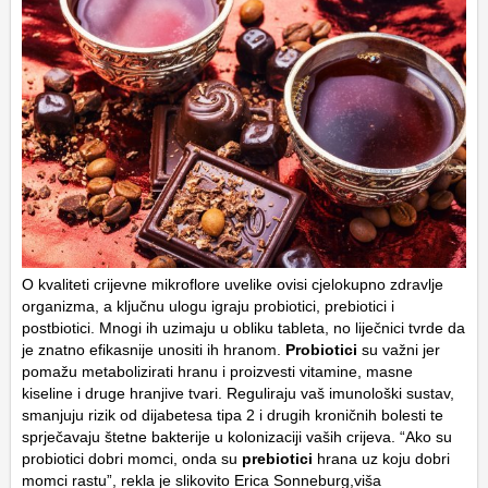
O kvaliteti crijevne mikroflore uvelike ovisi cjelokupno zdravlje
organizma, a ključnu ulogu igraju probiotici, prebiotici i
postbiotici. Mnogi ih uzimaju u obliku tableta, no liječnici tvrde da
je znatno efikasnije unositi ih hranom.
Probiotici
su važni jer
pomažu metabolizirati hranu i proizvesti vitamine, masne
kiseline i druge hranjive tvari. Reguliraju vaš imunološki sustav,
smanjuju rizik od dijabetesa tipa 2 i drugih kroničnih bolesti te
sprječavaju štetne bakterije u kolonizaciji vaših crijeva. “Ako su
probiotici dobri momci, onda su
prebiotici
hrana uz koju dobri
momci rastu”, rekla je slikovito Erica Sonneburg,viša