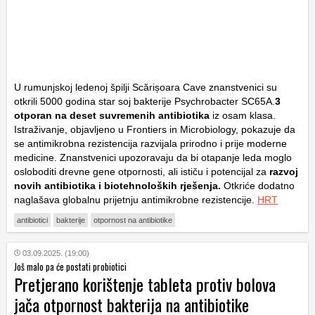
U rumunjskoj ledenoj špilji Scărișoara Cave znanstvenici su
otkrili 5000 godina star soj bakterije Psychrobacter SC65A.
3
otporan na deset suvremenih antibiotika
iz osam klasa.
Istraživanje, objavljeno u Frontiers in Microbiology, pokazuje da
se antimikrobna rezistencija razvijala prirodno i prije moderne
medicine. Znanstvenici upozoravaju da bi otapanje leda moglo
osloboditi drevne gene otpornosti, ali ističu i potencijal za
razvoj
novih antibiotika i biotehnoloških rješenja.
Otkriće dodatno
naglašava globalnu prijetnju antimikrobne rezistencije.
HRT
antibiotici
bakterije
otpornost na antibiotike
03.09.2025. (19:00)
Još malo pa će postati probiotici
Pretjerano korištenje tableta protiv bolova
jača otpornost bakterija na antibiotike