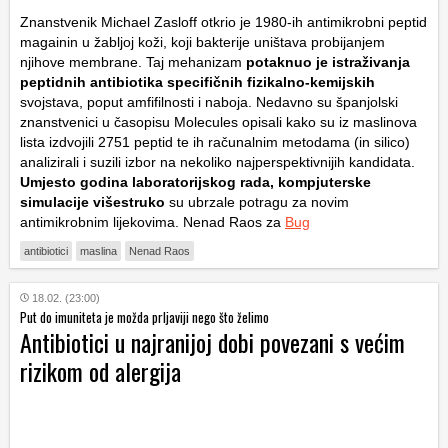
Znanstvenik Michael Zasloff otkrio je 1980-ih antimikrobni peptid
magainin u žabljoj koži, koji bakterije uništava probijanjem
njihove membrane. Taj mehanizam
potaknuo je istraživanja
peptidnih antibiotika specifičnih fizikalno-kemijskih
svojstava, poput amfifilnosti i naboja. Nedavno su španjolski
znanstvenici u časopisu Molecules opisali kako su iz maslinova
lista izdvojili 2751 peptid te ih računalnim metodama (in silico)
analizirali i suzili izbor na nekoliko najperspektivnijih kandidata.
Umjesto godina laboratorijskog rada, kompjuterske
simulacije višestruko
su ubrzale potragu za novim
antimikrobnim lijekovima. Nenad Raos za
Bug
antibiotici
maslina
Nenad Raos
18.02. (23:00)
Put do imuniteta je možda prljaviji nego što želimo
Antibiotici u najranijoj dobi povezani s većim
rizikom od alergija