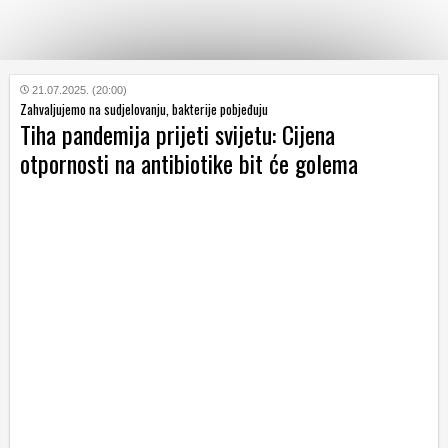
KATEGORIJE
21.07.2025. (20:00)
Zahvaljujemo na sudjelovanju, bakterije pobjeđuju
Tiha pandemija prijeti svijetu: Cijena
HRVATSKI
otpornosti na antibiotike bit će golema
WEB