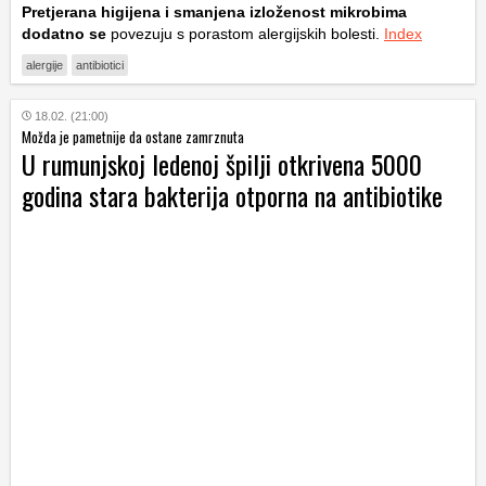
Pretjerana higijena i smanjena izloženost mikrobima
dodatno se
povezuju s porastom alergijskih bolesti.
Index
alergije
antibiotici
18.02. (21:00)
Možda je pametnije da ostane zamrznuta
U rumunjskoj ledenoj špilji otkrivena 5000
godina stara bakterija otporna na antibiotike