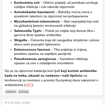
Escherichia coli
– Obično prijatelj, ali ponekad uzrokuje
ozbiljne infekcije i ruši rekorde otpornosti
Acinetobacter baumannii
– Bolnička noćna mora s
posebnim talentom za otpornost na karbapeneme
Mycobacterium tuberculosis
– Stari neprijatelj koji vodi
na globalnoj ljestvici smrtonosnih infekcija
Salmonella Typhi
– Putnik po svijetu koji donosi tifus i
ignorira širok spektar antibiotika
Shigella
– Četvorka koja širi neugodne simptome i prkosi
skoro svim poznatim lijekovima
Enterococcus faecium
– Tiha prijetnja iz crijeva,
posebno opasna za osjetljive pacijente
Pseudomonas aeruginosa
– Kameleon infekcija,
opasan za one s oslabljenim imunitetom
Da su za otpornost bakterija krivi ljudi
koji koriste antibiotike
kada ne treba, ukazali su nedavno i naši liječnici
na
konferenciji za novinare u povodu Europskog dana svjesnosti o
antibioticima (
HRT
)
antibiotici
bakterije
17.01.2024. (14:00)