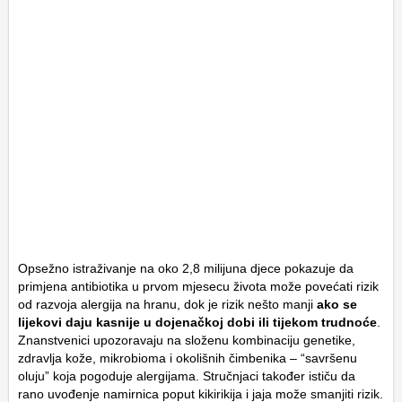
Opsežno istraživanje na oko 2,8 milijuna djece pokazuje da
primjena antibiotika u prvom mjesecu života može povećati rizik
od razvoja alergija na hranu, dok je rizik nešto manji
ako se
lijekovi daju kasnije u dojenačkoj dobi ili tijekom trudnoće
.
Znanstvenici upozoravaju na složenu kombinaciju genetike,
zdravlja kože, mikrobioma i okolišnih čimbenika – “savršenu
oluju” koja pogoduje alergijama. Stručnjaci također ističu da
rano uvođenje namirnica poput kikirikija i jaja može smanjiti rizik.