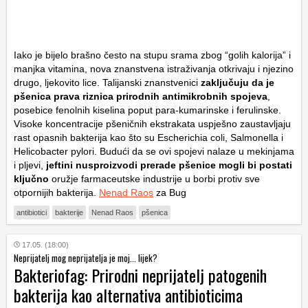
Iako je bijelo brašno često na stupu srama zbog “golih kalorija” i
manjka vitamina, nova znanstvena istraživanja otkrivaju i njezino
drugo, ljekovito lice. Talijanski znanstvenici
zaključuju da je
pšenica prava riznica prirodnih antimikrobnih spojeva
,
posebice fenolnih kiselina poput para-kumarinske i ferulinske.
Visoke koncentracije pšeničnih ekstrakata uspješno zaustavljaju
rast opasnih bakterija kao što su
Escherichia coli
,
Salmonella
i
Helicobacter pylori
. Budući da se ovi spojevi nalaze u mekinjama
i pljevi,
jeftini nusproizvodi prerade pšenice mogli bi postati
ključno
oružje farmaceutske industrije u borbi protiv sve
otpornijih bakterija.
Nenad Raos
za Bug
antibiotici
bakterije
Nenad Raos
pšenica
17.05. (18:00)
Neprijatelj mog neprijatelja je moj... lijek?
Bakteriofag: Prirodni neprijatelj patogenih
bakterija kao alternativa antibioticima